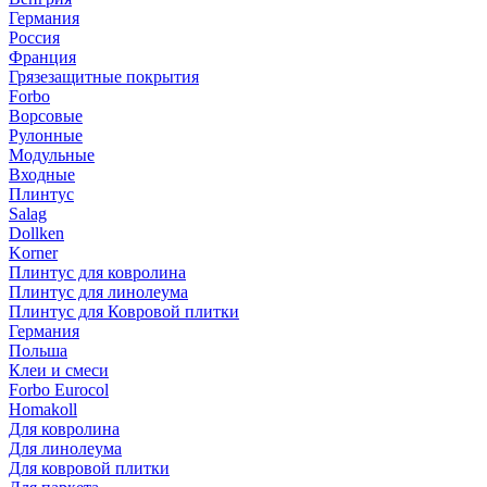
Германия
Россия
Франция
Грязезащитные покрытия
Forbo
Ворсовые
Рулонные
Модульные
Входные
Плинтус
Salag
Dollken
Korner
Плинтус для ковролина
Плинтус для линолеума
Плинтус для Ковровой плитки
Германия
Польша
Клеи и смеси
Forbo Eurocol
Homakoll
Для ковролина
Для линолеума
Для ковровой плитки