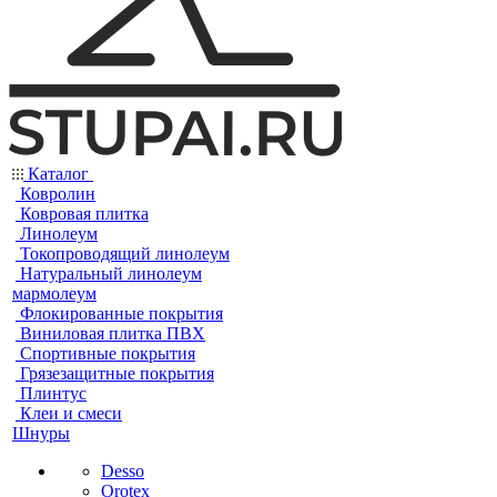
Каталог
Ковролин
Ковровая плитка
Линолеум
Токопроводящий линолеум
Натуральный линолеум
мармолеум
Флокированные покрытия
Виниловая плитка ПВХ
Спортивные покрытия
Грязезащитные покрытия
Плинтус
Клеи и смеси
Шнуры
Desso
Orotex