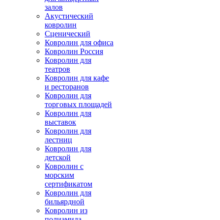
залов
Акустический
ковролин
Сценический
Ковролин для офиса
Ковролин Россия
Ковролин для
театров
Ковролин для кафе
и ресторанов
Ковролин для
торговых площадей
Ковролин для
выставок
Ковролин для
лестниц
Ковролин для
детской
Ковролин с
морским
сертификатом
Ковролин для
бильярдной
Ковролин из
полиамида