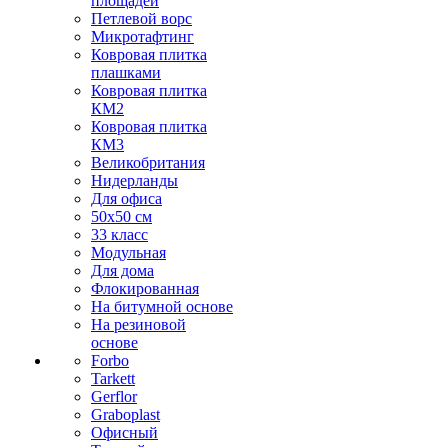
площадей
Петлевой ворс
Микротафтинг
Ковровая плитка
плашками
Ковровая плитка
КМ2
Ковровая плитка
КМ3
Великобритания
Нидерланды
Для офиса
50х50 см
33 класс
Модульная
Для дома
Флокированная
На битумной основе
На резиновой
основе
Forbo
Tarkett
Gerflor
Graboplast
Офисный