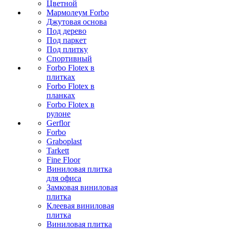
Цветной
Мармолеум Forbo
Джутовая основа
Под дерево
Под паркет
Под плитку
Спортивный
Forbo Flotex в
плитках
Forbo Flotex в
планках
Forbo Flotex в
рулоне
Gerflor
Forbo
Graboplast
Tarkett
Fine Floor
Виниловая плитка
для офиса
Замковая виниловая
плитка
Клеевая виниловая
плитка
Виниловая плитка