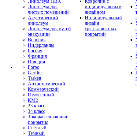
Линолеум ПВХ
Ковролин с
Линолеум для
индивидуальным
чистых помещений
дизайном
Акустический
Индивидуальный
линолеум
дизайн
Линолеум для путей
грязезащитных
эвакуации
покрытий
Венгрия
Нидерланды
Россия
Франция
Швеция
Forbo
Gerflor
Tarkett
Антистатический
Коммерческий
Гомогенный
КМ2
33 класс
34 класс
Токорассеивающие
покрытия
Светлый
Темный