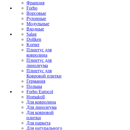
Франция
Forbo
Ворсовые
Рулонные
Модульные
Входные
Salag
Dollken
Korner
Плинтус для
ковролина
Плинтус для
линолеума
Плинтус для
Ковровой плитки
Германия
Польша
Forbo Eurocol
Homakoll
Для ковролина
Для линолеума
Для ковровой
плитки
Для паркета
Для натурального