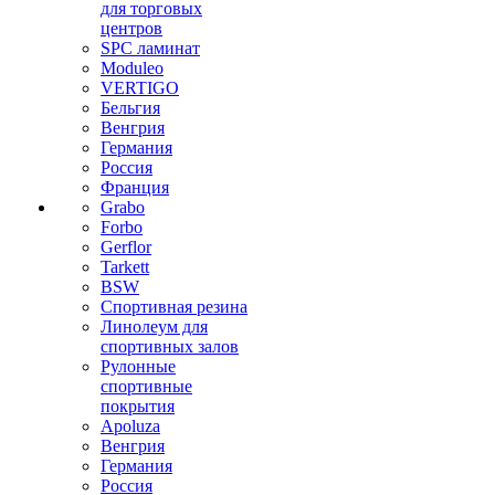
для торговых
центров
SPC ламинат
Moduleo
VERTIGO
Бельгия
Венгрия
Германия
Россия
Франция
Grabo
Forbo
Gerflor
Tarkett
BSW
Спортивная резина
Линолеум для
спортивных залов
Рулонные
спортивные
покрытия
Apoluza
Венгрия
Германия
Россия