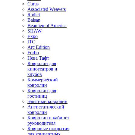
Carus
Associated Weavers
Radici
Balsan
Beaulieu of America
SHAW
Expo
ITC
Arc Edition
Forbo
Нева Тафт
Ковролин для
кинотеатров и
клубов
Коммерческий
ковролин
Ковролин для
гостиниц
Элитный ковролин
Антистатический
ковролин
Ковролин в кабинет
руководителя
Ковровые покрытия
для концертных