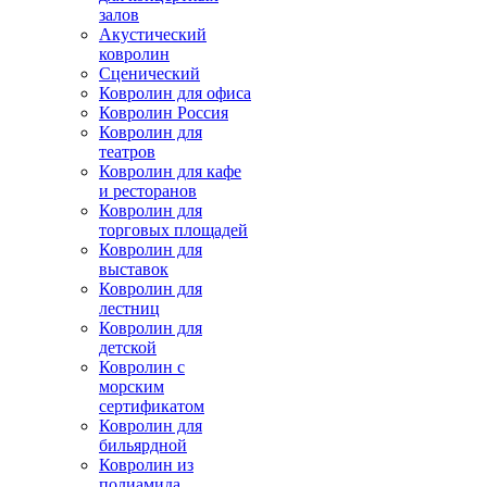
залов
Акустический
ковролин
Сценический
Ковролин для офиса
Ковролин Россия
Ковролин для
театров
Ковролин для кафе
и ресторанов
Ковролин для
торговых площадей
Ковролин для
выставок
Ковролин для
лестниц
Ковролин для
детской
Ковролин с
морским
сертификатом
Ковролин для
бильярдной
Ковролин из
полиамида