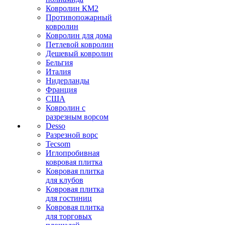
Ковролин КМ2
Противопожарный
ковролин
Ковролин для дома
Петлевой ковролин
Дешевый ковролин
Бельгия
Италия
Нидерланды
Франция
США
Ковролин с
разрезным ворсом
Desso
Разрезной ворс
Tecsom
Иглопробивная
ковровая плитка
Ковровая плитка
для клубов
Ковровая плитка
для гостиниц
Ковровая плитка
для торговых