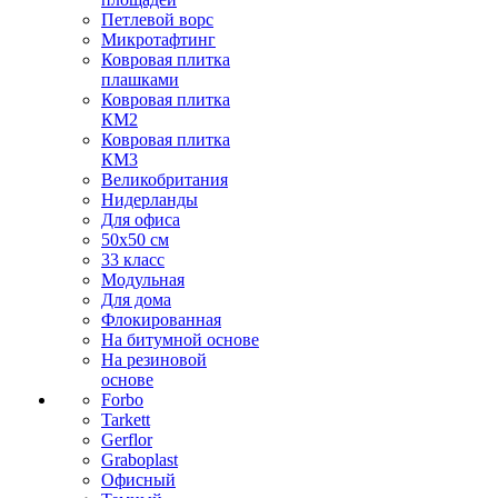
Петлевой ворс
Микротафтинг
Ковровая плитка
плашками
Ковровая плитка
КМ2
Ковровая плитка
КМ3
Великобритания
Нидерланды
Для офиса
50х50 см
33 класс
Модульная
Для дома
Флокированная
На битумной основе
На резиновой
основе
Forbo
Tarkett
Gerflor
Graboplast
Офисный