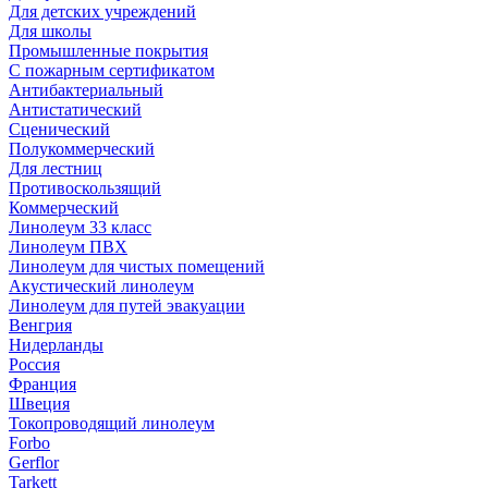
Для детских учреждений
Для школы
Промышленные покрытия
С пожарным сертификатом
Антибактериальный
Антистатический
Сценический
Полукоммерческий
Для лестниц
Противоскользящий
Коммерческий
Линолеум 33 класс
Линолеум ПВХ
Линолеум для чистых помещений
Акустический линолеум
Линолеум для путей эвакуации
Венгрия
Нидерланды
Россия
Франция
Швеция
Токопроводящий линолеум
Forbo
Gerflor
Tarkett