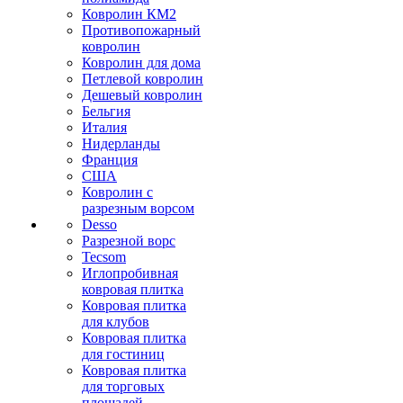
Ковролин КМ2
Противопожарный
ковролин
Ковролин для дома
Петлевой ковролин
Дешевый ковролин
Бельгия
Италия
Нидерланды
Франция
США
Ковролин с
разрезным ворсом
Desso
Разрезной ворс
Tecsom
Иглопробивная
ковровая плитка
Ковровая плитка
для клубов
Ковровая плитка
для гостиниц
Ковровая плитка
для торговых
площадей