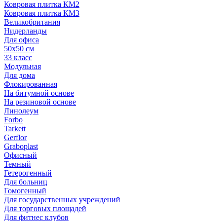
Ковровая плитка КМ2
Ковровая плитка КМ3
Великобритания
Нидерланды
Для офиса
50х50 см
33 класс
Модульная
Для дома
Флокированная
На битумной основе
На резиновой основе
Линолеум
Forbo
Tarkett
Gerflor
Graboplast
Офисный
Темный
Гетерогенный
Для больниц
Гомогенный
Для государственных учреждений
Для торговых площадей
Для фитнес клубов