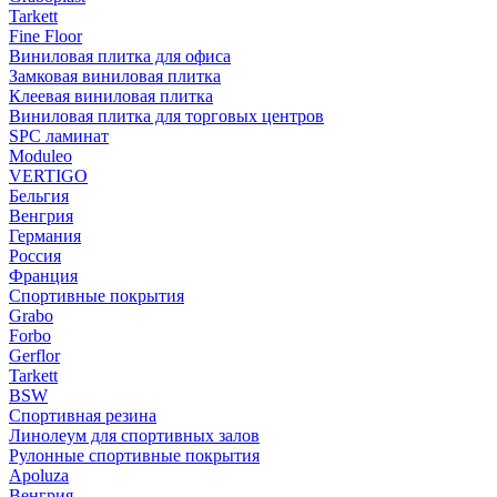
Tarkett
Fine Floor
Виниловая плитка для офиса
Замковая виниловая плитка
Клеевая виниловая плитка
Виниловая плитка для торговых центров
SPC ламинат
Moduleo
VERTIGO
Бельгия
Венгрия
Германия
Россия
Франция
Спортивные покрытия
Grabo
Forbo
Gerflor
Tarkett
BSW
Спортивная резина
Линолеум для спортивных залов
Рулонные спортивные покрытия
Apoluza
Венгрия