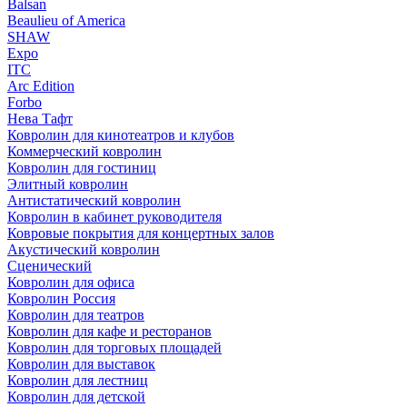
Balsan
Beaulieu of America
SHAW
Expo
ITC
Arc Edition
Forbo
Нева Тафт
Ковролин для кинотеатров и клубов
Коммерческий ковролин
Ковролин для гостиниц
Элитный ковролин
Антистатический ковролин
Ковролин в кабинет руководителя
Ковровые покрытия для концертных залов
Акустический ковролин
Сценический
Ковролин для офиса
Ковролин Россия
Ковролин для театров
Ковролин для кафе и ресторанов
Ковролин для торговых площадей
Ковролин для выставок
Ковролин для лестниц
Ковролин для детской