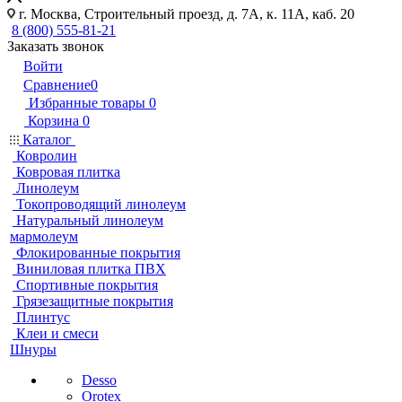
г. Москва, Строительный проезд, д. 7А, к. 11А, каб. 20
8 (800) 555-81-21
Заказать звонок
Войти
Сравнение
0
Избранные товары
0
Корзина
0
Каталог
Ковролин
Ковровая плитка
Линолеум
Токопроводящий линолеум
Натуральный линолеум
мармолеум
Флокированные покрытия
Виниловая плитка ПВХ
Спортивные покрытия
Грязезащитные покрытия
Плинтус
Клеи и смеси
Шнуры
Desso
Orotex