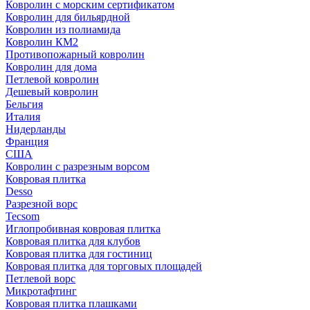
Ковролин с морским сертификатом
Ковролин для бильярдной
Ковролин из полиамида
Ковролин КМ2
Противопожарный ковролин
Ковролин для дома
Петлевой ковролин
Дешевый ковролин
Бельгия
Италия
Нидерланды
Франция
США
Ковролин с разрезным ворсом
Ковровая плитка
Desso
Разрезной ворс
Tecsom
Иглопробивная ковровая плитка
Ковровая плитка для клубов
Ковровая плитка для гостиниц
Ковровая плитка для торговых площадей
Петлевой ворс
Микротафтинг
Ковровая плитка плашками