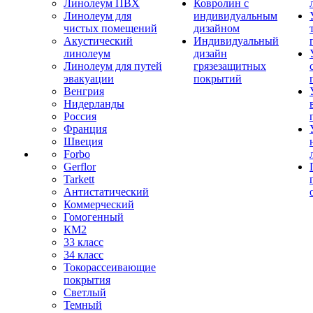
Линолеум ПВХ
Ковролин с
Линолеум для
индивидуальным
чистых помещений
дизайном
Акустический
Индивидуальный
линолеум
дизайн
Линолеум для путей
грязезащитных
эвакуации
покрытий
Венгрия
Нидерланды
Россия
Франция
Швеция
Forbo
Gerflor
Tarkett
Антистатический
Коммерческий
Гомогенный
КМ2
33 класс
34 класс
Токорассеивающие
покрытия
Светлый
Темный