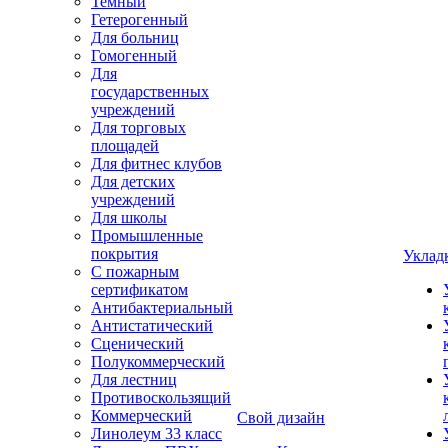
Темный
Гетерогенный
Для больниц
Гомогенный
Для
государственных
учреждений
Для торговых
площадей
Для фитнес клубов
Для детских
учреждений
Для школы
Промышленные
покрытия
Уклад
С пожарным
сертификатом
Антибактериальный
Антистатический
Сценический
Полукоммерческий
Для лестниц
Противоскользящий
Коммерческий
Свой дизайн
Линолеум 33 класс