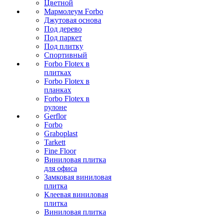
Цветной
Мармолеум Forbo
Джутовая основа
Под дерево
Под паркет
Под плитку
Спортивный
Forbo Flotex в
плитках
Forbo Flotex в
планках
Forbo Flotex в
рулоне
Gerflor
Forbo
Graboplast
Tarkett
Fine Floor
Виниловая плитка
для офиса
Замковая виниловая
плитка
Клеевая виниловая
плитка
Виниловая плитка