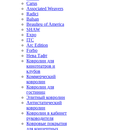
Carus
Associated Weavers
Radici
Balsan
Beaulieu of America
SHAW
Expo
ITC
Arc Edition
Forbo
Нева Тафт
Ковролин для
кинотеатров и
клубов
Коммерческий
ковролин
Ковролин для
гостиниц
Элитный ковролин
Антистатический
ковролин
Ковролин в кабинет
руководителя
Ковровые покрытия
для концертных