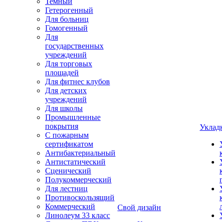
Темный
Гетерогенный
Для больниц
Гомогенный
Для
государственных
учреждений
Для торговых
площадей
Для фитнес клубов
Для детских
учреждений
Для школы
Промышленные
покрытия
Уклад
С пожарным
сертификатом
Антибактериальный
Антистатический
Сценический
Полукоммерческий
Для лестниц
Противоскользящий
Коммерческий
Свой дизайн
Линолеум 33 класс