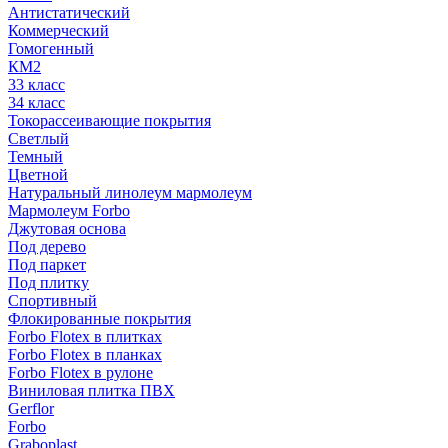
Антистатический
Коммерческий
Гомогенный
КМ2
33 класс
34 класс
Токорассеивающие покрытия
Светлый
Темный
Цветной
Натуральный линолеум мармолеум
Мармолеум Forbo
Джутовая основа
Под дерево
Под паркет
Под плитку
Спортивный
Флокированные покрытия
Forbo Flotex в плитках
Forbo Flotex в планках
Forbo Flotex в рулоне
Виниловая плитка ПВХ
Gerflor
Forbo
Graboplast