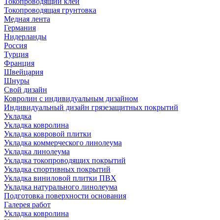
Токопроводящий клей
Токопроводящая грунтовка
Медная лента
Германия
Нидерланды
Россия
Турция
Франция
Швейцария
Шнуры
Свой дизайн
Ковролин с индивидуальным дизайном
Индивидуальный дизайн грязезащитных покрытий
Укладка
Укладка ковролина
Укладка ковровой плитки
Укладка коммерческого линолеума
Укладка линолеума
Укладка токопроводящих покрытий
Укладка спортивных покрытий
Укладка виниловой плитки ПВХ
Укладка натурального линолеума
Подготовка поверхности основания
Галерея работ
Укладка ковролина