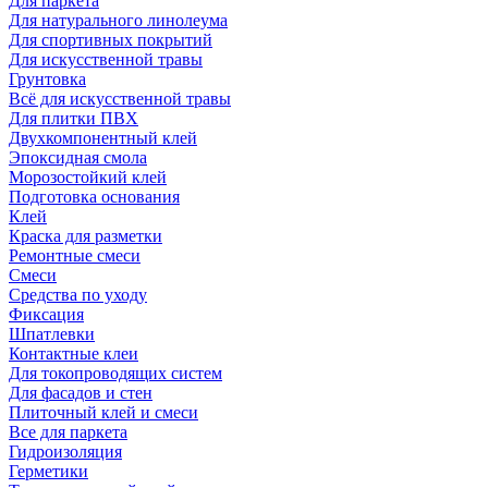
Для паркета
Для натурального линолеума
Для спортивных покрытий
Для искусственной травы
Грунтовка
Всё для искусственной травы
Для плитки ПВХ
Двухкомпонентный клей
Эпоксидная смола
Морозостойкий клей
Подготовка основания
Клей
Краска для разметки
Ремонтные смеси
Смеси
Средства по уходу
Фиксация
Шпатлевки
Контактные клеи
Для токопроводящих систем
Для фасадов и стен
Плиточный клей и смеси
Все для паркета
Гидроизоляция
Герметики