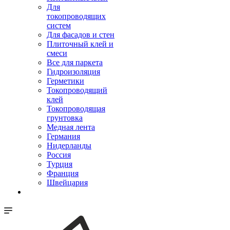
Для
токопроводящих
систем
Для фасадов и стен
Плиточный клей и
смеси
Все для паркета
Гидроизоляция
Герметики
Токопроводящий
клей
Токопроводящая
грунтовка
Медная лента
Германия
Нидерланды
Россия
Турция
Франция
Швейцария