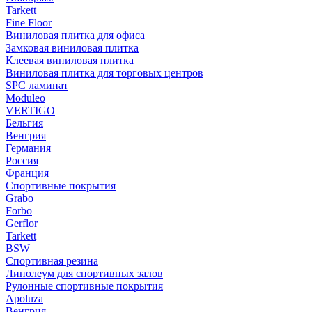
Tarkett
Fine Floor
Виниловая плитка для офиса
Замковая виниловая плитка
Клеевая виниловая плитка
Виниловая плитка для торговых центров
SPC ламинат
Moduleo
VERTIGO
Бельгия
Венгрия
Германия
Россия
Франция
Спортивные покрытия
Grabo
Forbo
Gerflor
Tarkett
BSW
Спортивная резина
Линолеум для спортивных залов
Рулонные спортивные покрытия
Apoluza
Венгрия