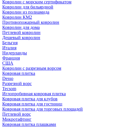
Ковролин с морским сертификатом
Ковролин для бильярдной
Ковролин из полиамида
Ковролин КМ2
Противопожарный ковролин
Ковролин для дома
Петлевой ковролин
Дешевый ковролин
Бельгия
Италия
Нидерланды
Франция
США
Ковролин с разрезным ворсом
Ковровая плитка
Desso
Разрезной ворс
Tecsom
Иглопробивная ковровая плитка
Ковровая плитка для клубов
Ковровая плитка для гостиниц
Ковровая плитка для торговых площадей
Петлевой ворс
Микротафтинг
Ковровая плитка плашками