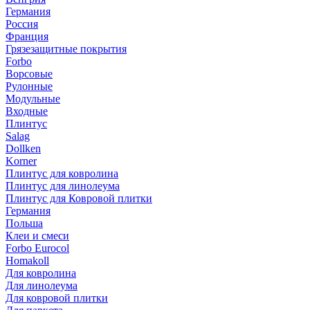
Германия
Россия
Франция
Грязезащитные покрытия
Forbo
Ворсовые
Рулонные
Модульные
Входные
Плинтус
Salag
Dollken
Korner
Плинтус для ковролина
Плинтус для линолеума
Плинтус для Ковровой плитки
Германия
Польша
Клеи и смеси
Forbo Eurocol
Homakoll
Для ковролина
Для линолеума
Для ковровой плитки