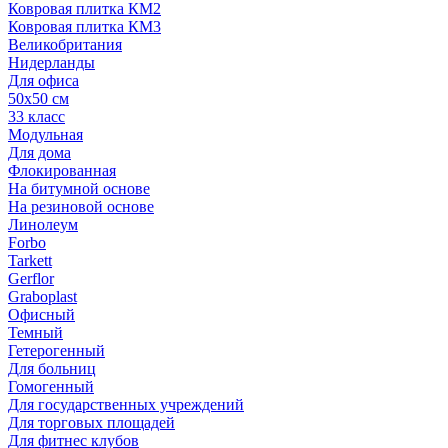
Ковровая плитка КМ2
Ковровая плитка КМ3
Великобритания
Нидерланды
Для офиса
50х50 см
33 класс
Модульная
Для дома
Флокированная
На битумной основе
На резиновой основе
Линолеум
Forbo
Tarkett
Gerflor
Graboplast
Офисный
Темный
Гетерогенный
Для больниц
Гомогенный
Для государственных учреждений
Для торговых площадей
Для фитнес клубов