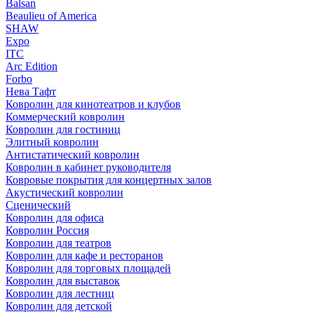
Balsan
Beaulieu of America
SHAW
Expo
ITC
Arc Edition
Forbo
Нева Тафт
Ковролин для кинотеатров и клубов
Коммерческий ковролин
Ковролин для гостиниц
Элитный ковролин
Антистатический ковролин
Ковролин в кабинет руководителя
Ковровые покрытия для концертных залов
Акустический ковролин
Сценический
Ковролин для офиса
Ковролин Россия
Ковролин для театров
Ковролин для кафе и ресторанов
Ковролин для торговых площадей
Ковролин для выставок
Ковролин для лестниц
Ковролин для детской