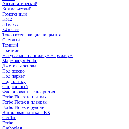
Антистатический
Коммерческий
Гомогенный
КМ2
33 класс
34 класс
Токорассеивающие покрытия
Светлый
Темный
Цветной
Натуральный линолеум мармолеум
Мармолеум Forbo
Джутовая основа
Под дерево
Под паркет
Под плитку
Спортивный
Флокированные покрытия
Forbo Flotex в плитках
Forbo Flotex в планках
Forbo Flotex в рулоне
Виниловая плитка ПВХ
Gerflor
Forbo
Graboplast