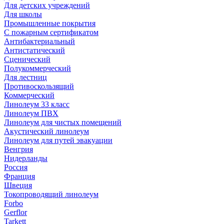
Для детских учреждений
Для школы
Промышленные покрытия
С пожарным сертификатом
Антибактериальный
Антистатический
Сценический
Полукоммерческий
Для лестниц
Противоскользящий
Коммерческий
Линолеум 33 класс
Линолеум ПВХ
Линолеум для чистых помещений
Акустический линолеум
Линолеум для путей эвакуации
Венгрия
Нидерланды
Россия
Франция
Швеция
Токопроводящий линолеум
Forbo
Gerflor
Tarkett