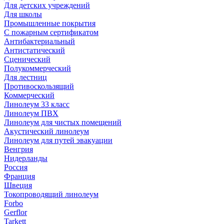
Для детских учреждений
Для школы
Промышленные покрытия
С пожарным сертификатом
Антибактериальный
Антистатический
Сценический
Полукоммерческий
Для лестниц
Противоскользящий
Коммерческий
Линолеум 33 класс
Линолеум ПВХ
Линолеум для чистых помещений
Акустический линолеум
Линолеум для путей эвакуации
Венгрия
Нидерланды
Россия
Франция
Швеция
Токопроводящий линолеум
Forbo
Gerflor
Tarkett