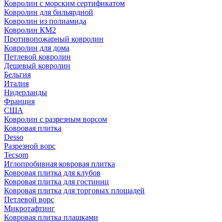
Ковролин с морским сертификатом
Ковролин для бильярдной
Ковролин из полиамида
Ковролин КМ2
Противопожарный ковролин
Ковролин для дома
Петлевой ковролин
Дешевый ковролин
Бельгия
Италия
Нидерланды
Франция
США
Ковролин с разрезным ворсом
Ковровая плитка
Desso
Разрезной ворс
Tecsom
Иглопробивная ковровая плитка
Ковровая плитка для клубов
Ковровая плитка для гостиниц
Ковровая плитка для торговых площадей
Петлевой ворс
Микротафтинг
Ковровая плитка плашками