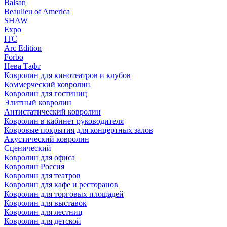
Balsan
Beaulieu of America
SHAW
Expo
ITC
Arc Edition
Forbo
Нева Тафт
Ковролин для кинотеатров и клубов
Коммерческий ковролин
Ковролин для гостиниц
Элитный ковролин
Антистатический ковролин
Ковролин в кабинет руководителя
Ковровые покрытия для концертных залов
Акустический ковролин
Сценический
Ковролин для офиса
Ковролин Россия
Ковролин для театров
Ковролин для кафе и ресторанов
Ковролин для торговых площадей
Ковролин для выставок
Ковролин для лестниц
Ковролин для детской