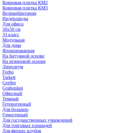
Ковровая плитка КМ2
Ковровая плитка КМ3
Великобритания
Нидерланды
Для офиса
50х50 см
33 класс
Модульная
Для дома
Флокированная
На битумной основе
На резиновой основе
Линолеум
Forbo
Tarkett
Gerflor
Graboplast
Офисный
Темный
Гетерогенный
Для больниц
Гомогенный
Для государственных учреждений
Для торговых площадей
Для фитнес клубов