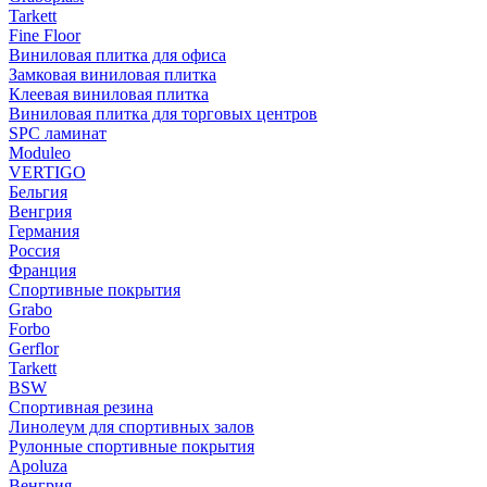
Tarkett
Fine Floor
Виниловая плитка для офиса
Замковая виниловая плитка
Клеевая виниловая плитка
Виниловая плитка для торговых центров
SPC ламинат
Moduleo
VERTIGO
Бельгия
Венгрия
Германия
Россия
Франция
Спортивные покрытия
Grabo
Forbo
Gerflor
Tarkett
BSW
Спортивная резина
Линолеум для спортивных залов
Рулонные спортивные покрытия
Apoluza
Венгрия