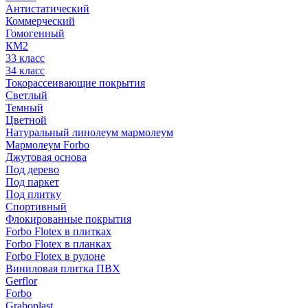
Антистатический
Коммерческий
Гомогенный
КМ2
33 класс
34 класс
Токорассеивающие покрытия
Светлый
Темный
Цветной
Натуральный линолеум мармолеум
Мармолеум Forbo
Джутовая основа
Под дерево
Под паркет
Под плитку
Спортивный
Флокированные покрытия
Forbo Flotex в плитках
Forbo Flotex в планках
Forbo Flotex в рулоне
Виниловая плитка ПВХ
Gerflor
Forbo
Graboplast