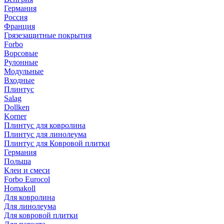
Германия
Россия
Франция
Грязезащитные покрытия
Forbo
Ворсовые
Рулонные
Модульные
Входные
Плинтус
Salag
Dollken
Korner
Плинтус для ковролина
Плинтус для линолеума
Плинтус для Ковровой плитки
Германия
Польша
Клеи и смеси
Forbo Eurocol
Homakoll
Для ковролина
Для линолеума
Для ковровой плитки