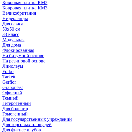
Ковровая плитка КМ2
Ковровая плитка КМ3
Великобритания
Нидерланды
Для офиса
50х50 см
33 класс
Модульная
Для дома
Флокированная
На битумной основе
На резиновой основе
Линолеум
Forbo
Tarkett
Gerflor
Graboplast
Офисный
Темный
Гетерогенный
Для больниц
Гомогенный
Для государственных учреждений
Для торговых площадей
Для фитнес клубов