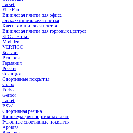
Tarkett
Fine Floor
Виниловая плитка для офиса
Замковая виниловая плитка
Клеевая виниловая плитка
Виниловая плитка для торговых центров
SPC ламинат
Moduleo
VERTIGO
Бельгия
Венгрия
Германия
Россия
Франция
Спортивные покрытия
Grabo
Forbo
Gerflor
Tarkett
BSW
Спортивная резина
Линолеум для спортивных залов
Рулонные спортивные покрытия
Apoluza
Венгрия