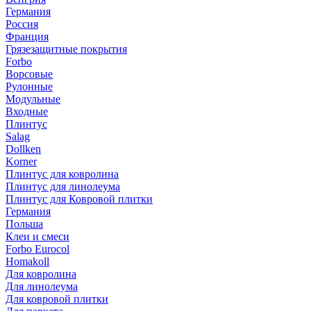
Германия
Россия
Франция
Грязезащитные покрытия
Forbo
Ворсовые
Рулонные
Модульные
Входные
Плинтус
Salag
Dollken
Korner
Плинтус для ковролина
Плинтус для линолеума
Плинтус для Ковровой плитки
Германия
Польша
Клеи и смеси
Forbo Eurocol
Homakoll
Для ковролина
Для линолеума
Для ковровой плитки