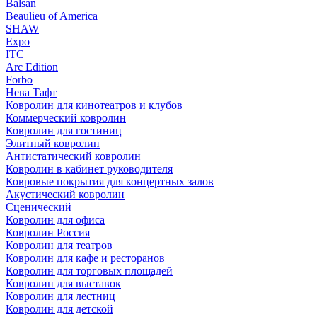
Balsan
Beaulieu of America
SHAW
Expo
ITC
Arc Edition
Forbo
Нева Тафт
Ковролин для кинотеатров и клубов
Коммерческий ковролин
Ковролин для гостиниц
Элитный ковролин
Антистатический ковролин
Ковролин в кабинет руководителя
Ковровые покрытия для концертных залов
Акустический ковролин
Сценический
Ковролин для офиса
Ковролин Россия
Ковролин для театров
Ковролин для кафе и ресторанов
Ковролин для торговых площадей
Ковролин для выставок
Ковролин для лестниц
Ковролин для детской