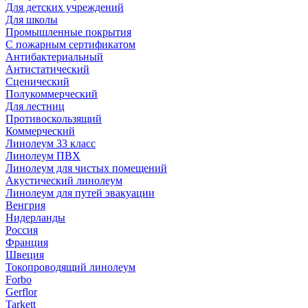
Для детских учреждений
Для школы
Промышленные покрытия
С пожарным сертификатом
Антибактериальный
Антистатический
Сценический
Полукоммерческий
Для лестниц
Противоскользящий
Коммерческий
Линолеум 33 класс
Линолеум ПВХ
Линолеум для чистых помещений
Акустический линолеум
Линолеум для путей эвакуации
Венгрия
Нидерланды
Россия
Франция
Швеция
Токопроводящий линолеум
Forbo
Gerflor
Tarkett