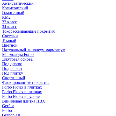
Антистатический
Коммерческий
Гомогенный
КМ2
33 класс
34 класс
Токорассеивающие покрытия
Светлый
Темный
Цветной
Натуральный линолеум мармолеум
Мармолеум Forbo
Джутовая основа
Под дерево
Под паркет
Под плитку
Спортивный
Флокированные покрытия
Forbo Flotex в плитках
Forbo Flotex в планках
Forbo Flotex в рулоне
Виниловая плитка ПВХ
Gerflor
Forbo
Graboplast