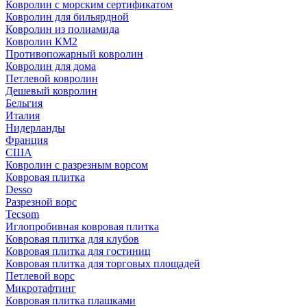
Ковролин с морским сертификатом
Ковролин для бильярдной
Ковролин из полиамида
Ковролин КМ2
Противопожарный ковролин
Ковролин для дома
Петлевой ковролин
Дешевый ковролин
Бельгия
Италия
Нидерланды
Франция
США
Ковролин с разрезным ворсом
Ковровая плитка
Desso
Разрезной ворс
Tecsom
Иглопробивная ковровая плитка
Ковровая плитка для клубов
Ковровая плитка для гостиниц
Ковровая плитка для торговых площадей
Петлевой ворс
Микротафтинг
Ковровая плитка плашками