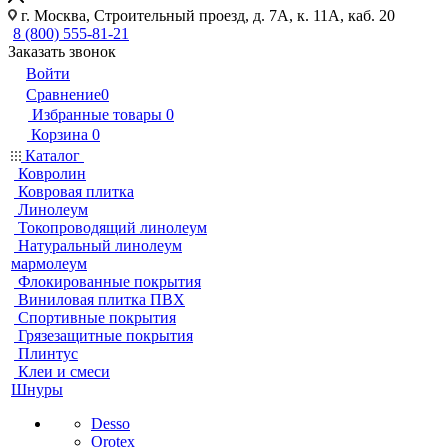
г. Москва, Строительный проезд, д. 7А, к. 11А, каб. 20
8 (800) 555-81-21
Заказать звонок
Войти
Сравнение
0
Избранные товары
0
Корзина
0
Каталог
Ковролин
Ковровая плитка
Линолеум
Токопроводящий линолеум
Натуральный линолеум
мармолеум
Флокированные покрытия
Виниловая плитка ПВХ
Спортивные покрытия
Грязезащитные покрытия
Плинтус
Клеи и смеси
Шнуры
Desso
Orotex