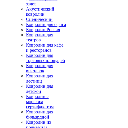
залов
Акустический
ковролин
Сценический
Ковролин для офиса
Ковролин Россия
Ковролин для
театров
Ковролин для кафе
и ресторанов
Ковролин для
торговых площадей
Ковролин для
выставок
Ковролин для
лестниц
Ковролин для
детской
Ковролин с
морским
сертификатом
Ковролин для
бильярдной
Ковролин из
полиамида