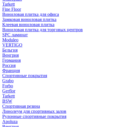
Tarkett
Fine Floor
Виниловая плитка для офиса
Замковая виниловая плитка
Клеевая виниловая плитка
Виниловая плитка для торговых центров
SPC ламинат
Moduleo
VERTIGO
Бельгия
Венгрия
Германия
Россия
Франция
Спортивные покрытия
Grabo
Forbo
Gerflor
Tarkett
BSW
Спортивная резина
Линолеум для спортивных залов
Рулонные спортивные покрытия
Apoluza
Венгрия