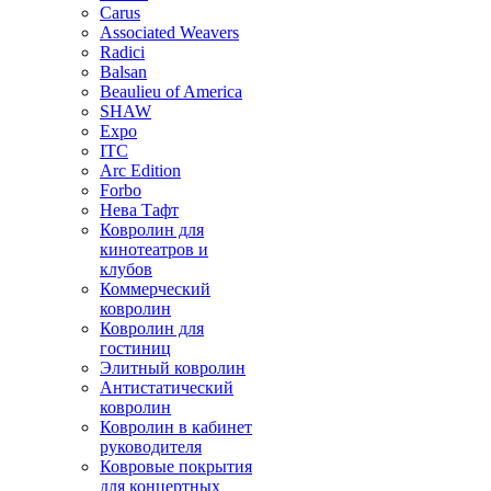
Carus
Associated Weavers
Radici
Balsan
Beaulieu of America
SHAW
Expo
ITC
Arc Edition
Forbo
Нева Тафт
Ковролин для
кинотеатров и
клубов
Коммерческий
ковролин
Ковролин для
гостиниц
Элитный ковролин
Антистатический
ковролин
Ковролин в кабинет
руководителя
Ковровые покрытия
для концертных