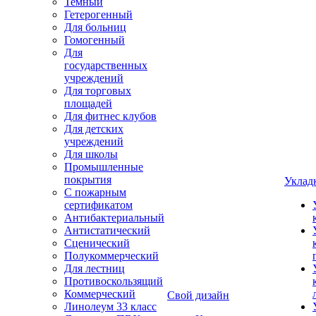
Темный
Гетерогенный
Для больниц
Гомогенный
Для
государственных
учреждений
Для торговых
площадей
Для фитнес клубов
Для детских
учреждений
Для школы
Промышленные
покрытия
Уклад
С пожарным
сертификатом
Антибактериальный
Антистатический
Сценический
Полукоммерческий
Для лестниц
Противоскользящий
Коммерческий
Свой дизайн
Линолеум 33 класс