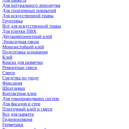
Для паркета
Для натурального линолеума
Для спортивных покрытий
Для искусственной травы
Грунтовка
Всё для искусственной травы
Для плитки ПВХ
Двухкомпонентный клей
Эпоксидная смола
Морозостойкий клей
Подготовка основания
Клей
Краска для разметки
Ремонтные смеси
Смеси
Средства по уходу
Фиксация
Шпатлевки
Контактные клеи
Для токопроводящих систем
Для фасадов и стен
Плиточный клей и смеси
Все для паркета
Гидроизоляция
Герметики