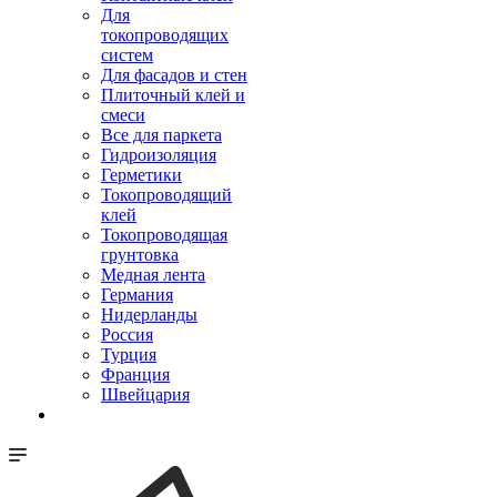
Для
токопроводящих
систем
Для фасадов и стен
Плиточный клей и
смеси
Все для паркета
Гидроизоляция
Герметики
Токопроводящий
клей
Токопроводящая
грунтовка
Медная лента
Германия
Нидерланды
Россия
Турция
Франция
Швейцария