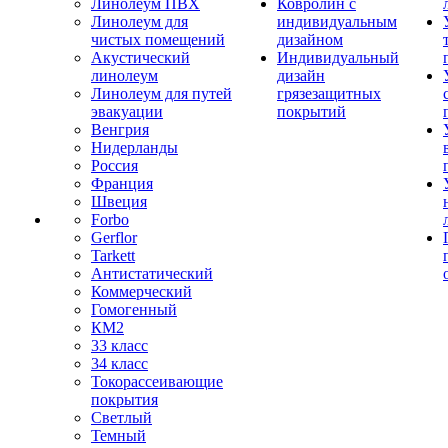
Линолеум ПВХ
Ковролин с
Линолеум для
индивидуальным
чистых помещений
дизайном
Акустический
Индивидуальный
линолеум
дизайн
Линолеум для путей
грязезащитных
эвакуации
покрытий
Венгрия
Нидерланды
Россия
Франция
Швеция
Forbo
Gerflor
Tarkett
Антистатический
Коммерческий
Гомогенный
КМ2
33 класс
34 класс
Токорассеивающие
покрытия
Светлый
Темный