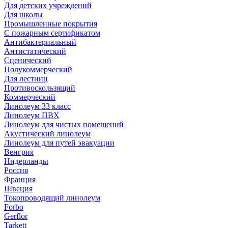
Для детских учреждений
Для школы
Промышленные покрытия
С пожарным сертификатом
Антибактериальный
Антистатический
Сценический
Полукоммерческий
Для лестниц
Противоскользящий
Коммерческий
Линолеум 33 класс
Линолеум ПВХ
Линолеум для чистых помещений
Акустический линолеум
Линолеум для путей эвакуации
Венгрия
Нидерланды
Россия
Франция
Швеция
Токопроводящий линолеум
Forbo
Gerflor
Tarkett