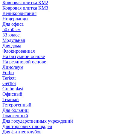
Ковровая плитка КМ2
Ковровая плитка КМ3
Великобритания
Нидерланды
Для офиса
50х50 см
33 класс
Модульная
Для дома
Флокированная
На битумной основе
На резиновой основе
Линолеум
Forbo
Tarkett
Gerflor
Graboplast
Офисный
Темный
Гетерогенный
Для больниц
Гомогенный
Для государственных учреждений
Для торговых площадей
Для фитнес клубов