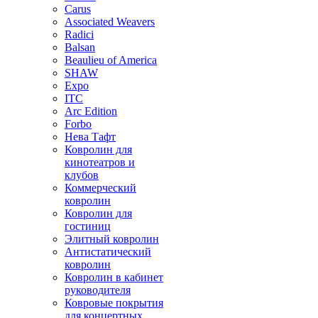
Carus
Associated Weavers
Radici
Balsan
Beaulieu of America
SHAW
Expo
ITC
Arc Edition
Forbo
Нева Тафт
Ковролин для
кинотеатров и
клубов
Коммерческий
ковролин
Ковролин для
гостиниц
Элитный ковролин
Антистатический
ковролин
Ковролин в кабинет
руководителя
Ковровые покрытия
для концертных