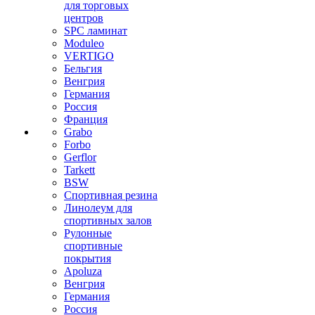
для торговых
центров
SPC ламинат
Moduleo
VERTIGO
Бельгия
Венгрия
Германия
Россия
Франция
Grabo
Forbo
Gerflor
Tarkett
BSW
Спортивная резина
Линолеум для
спортивных залов
Рулонные
спортивные
покрытия
Apoluza
Венгрия
Германия
Россия