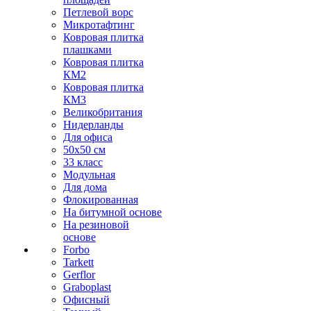
Петлевой ворс
Микротафтинг
Ковровая плитка
плашками
Ковровая плитка
КМ2
Ковровая плитка
КМ3
Великобритания
Нидерланды
Для офиса
50х50 см
33 класс
Модульная
Для дома
Флокированная
На битумной основе
На резиновой
основе
Forbo
Tarkett
Gerflor
Graboplast
Офисный