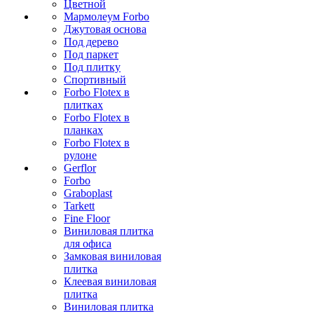
Цветной
Мармолеум Forbo
Джутовая основа
Под дерево
Под паркет
Под плитку
Спортивный
Forbo Flotex в
плитках
Forbo Flotex в
планках
Forbo Flotex в
рулоне
Gerflor
Forbo
Graboplast
Tarkett
Fine Floor
Виниловая плитка
для офиса
Замковая виниловая
плитка
Клеевая виниловая
плитка
Виниловая плитка