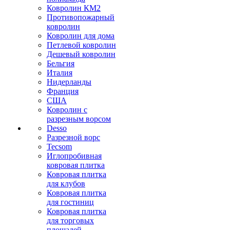
Ковролин КМ2
Противопожарный
ковролин
Ковролин для дома
Петлевой ковролин
Дешевый ковролин
Бельгия
Италия
Нидерланды
Франция
США
Ковролин с
разрезным ворсом
Desso
Разрезной ворс
Tecsom
Иглопробивная
ковровая плитка
Ковровая плитка
для клубов
Ковровая плитка
для гостиниц
Ковровая плитка
для торговых
площадей