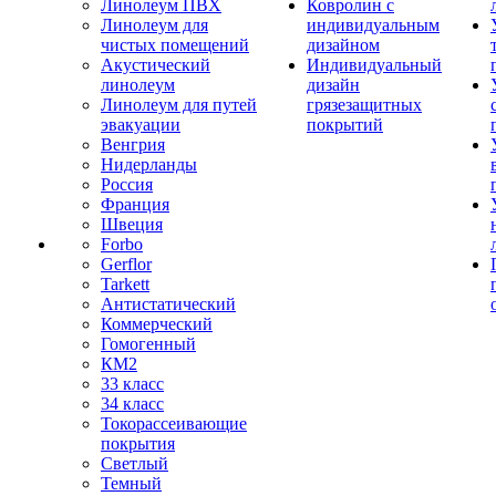
Линолеум ПВХ
Ковролин с
Линолеум для
индивидуальным
чистых помещений
дизайном
Акустический
Индивидуальный
линолеум
дизайн
Линолеум для путей
грязезащитных
эвакуации
покрытий
Венгрия
Нидерланды
Россия
Франция
Швеция
Forbo
Gerflor
Tarkett
Антистатический
Коммерческий
Гомогенный
КМ2
33 класс
34 класс
Токорассеивающие
покрытия
Светлый
Темный