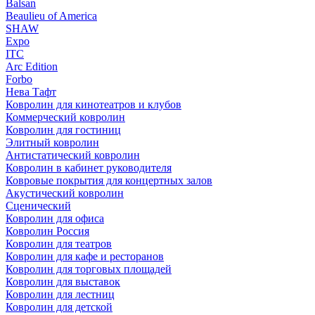
Balsan
Beaulieu of America
SHAW
Expo
ITC
Arc Edition
Forbo
Нева Тафт
Ковролин для кинотеатров и клубов
Коммерческий ковролин
Ковролин для гостиниц
Элитный ковролин
Антистатический ковролин
Ковролин в кабинет руководителя
Ковровые покрытия для концертных залов
Акустический ковролин
Сценический
Ковролин для офиса
Ковролин Россия
Ковролин для театров
Ковролин для кафе и ресторанов
Ковролин для торговых площадей
Ковролин для выставок
Ковролин для лестниц
Ковролин для детской