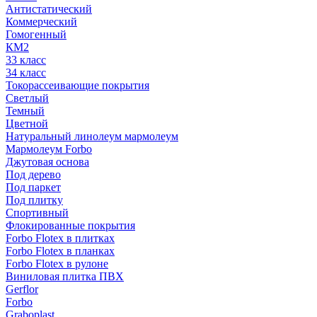
Антистатический
Коммерческий
Гомогенный
КМ2
33 класс
34 класс
Токорассеивающие покрытия
Светлый
Темный
Цветной
Натуральный линолеум мармолеум
Мармолеум Forbo
Джутовая основа
Под дерево
Под паркет
Под плитку
Спортивный
Флокированные покрытия
Forbo Flotex в плитках
Forbo Flotex в планках
Forbo Flotex в рулоне
Виниловая плитка ПВХ
Gerflor
Forbo
Graboplast