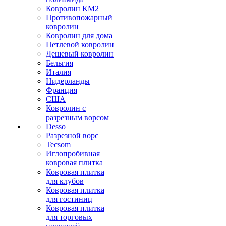
Ковролин КМ2
Противопожарный
ковролин
Ковролин для дома
Петлевой ковролин
Дешевый ковролин
Бельгия
Италия
Нидерланды
Франция
США
Ковролин с
разрезным ворсом
Desso
Разрезной ворс
Tecsom
Иглопробивная
ковровая плитка
Ковровая плитка
для клубов
Ковровая плитка
для гостиниц
Ковровая плитка
для торговых