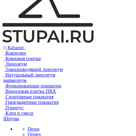
Каталог
Ковролин
Ковровая плитка
Линолеум
Токопроводящий линолеум
Натуральный линолеум
мармолеум
Флокированные покрытия
Виниловая плитка ПВХ
Спортивные покрытия
Грязезащитные покрытия
Плинтус
Клеи и смеси
Шнуры
Desso
Orotex