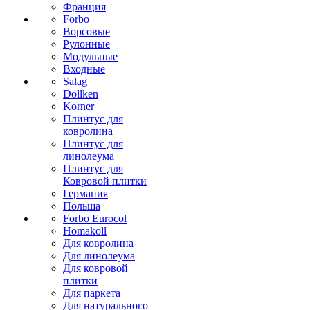
Франция
Forbo
Ворсовые
Рулонные
Модульные
Входные
Salag
Dollken
Korner
Плинтус для
ковролина
Плинтус для
линолеума
Плинтус для
Ковровой плитки
Германия
Польша
Forbo Eurocol
Homakoll
Для ковролина
Для линолеума
Для ковровой
плитки
Для паркета
Для натурального