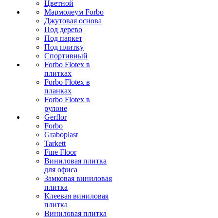
Цветной
Мармолеум Forbo
Джутовая основа
Под дерево
Под паркет
Под плитку
Спортивный
Forbo Flotex в
плитках
Forbo Flotex в
планках
Forbo Flotex в
рулоне
Gerflor
Forbo
Graboplast
Tarkett
Fine Floor
Виниловая плитка
для офиса
Замковая виниловая
плитка
Клеевая виниловая
плитка
Виниловая плитка