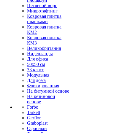
площадей
Петлевой ворс
Микротафтинг
Ковровая плитка
плашками
Ковровая плитка
КМ2
Ковровая плитка
КМ3
Великобритания
Нидерланды
Для офиса
50х50 см
33 класс
Модульная
Для дома
Флокированная
На битумной основе
На резиновой
основе
Forbo
Tarkett
Gerflor
Graboplast
Офисный