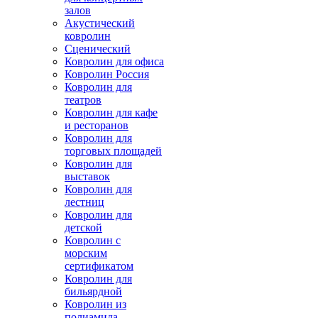
залов
Акустический
ковролин
Сценический
Ковролин для офиса
Ковролин Россия
Ковролин для
театров
Ковролин для кафе
и ресторанов
Ковролин для
торговых площадей
Ковролин для
выставок
Ковролин для
лестниц
Ковролин для
детской
Ковролин с
морским
сертификатом
Ковролин для
бильярдной
Ковролин из
полиамида