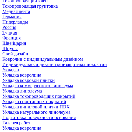
Токопроводящий клей
Токопроводящая грунтовка
Медная лента
Германия
Нидерланды
Россия
Турция
Франция
Швейцария
Шнуры
Свой дизайн
Ковролин с индивидуальным дизайном
Индивидуальный дизайн грязезащитных покрытий
Укладка
Укладка ковролина
Укладка ковровой плитки
Укладка коммерческого линолеума
Укладка линолеума
Укладка токопроводящих покрытий
Укладка спортивных покрытий
Укладка виниловой плитки ПВХ
Укладка натурального линолеума
Подготовка поверхности основания
Галерея работ
Укладка ковролина