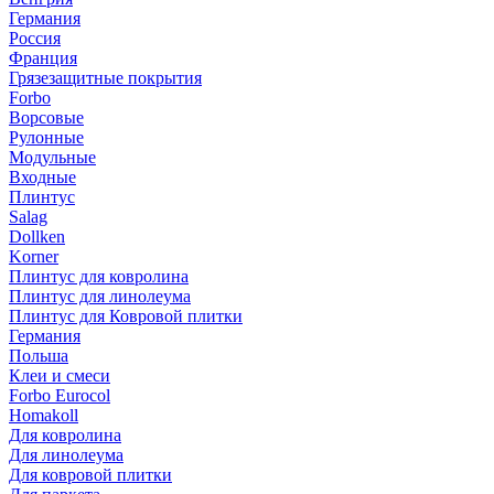
Германия
Россия
Франция
Грязезащитные покрытия
Forbo
Ворсовые
Рулонные
Модульные
Входные
Плинтус
Salag
Dollken
Korner
Плинтус для ковролина
Плинтус для линолеума
Плинтус для Ковровой плитки
Германия
Польша
Клеи и смеси
Forbo Eurocol
Homakoll
Для ковролина
Для линолеума
Для ковровой плитки