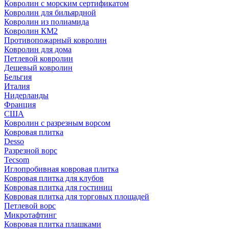
Ковролин с морским сертификатом
Ковролин для бильярдной
Ковролин из полиамида
Ковролин КМ2
Противопожарный ковролин
Ковролин для дома
Петлевой ковролин
Дешевый ковролин
Бельгия
Италия
Нидерланды
Франция
США
Ковролин с разрезным ворсом
Ковровая плитка
Desso
Разрезной ворс
Tecsom
Иглопробивная ковровая плитка
Ковровая плитка для клубов
Ковровая плитка для гостиниц
Ковровая плитка для торговых площадей
Петлевой ворс
Микротафтинг
Ковровая плитка плашками