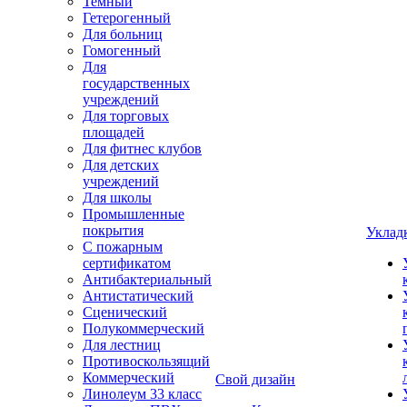
Темный
Гетерогенный
Для больниц
Гомогенный
Для
государственных
учреждений
Для торговых
площадей
Для фитнес клубов
Для детских
учреждений
Для школы
Промышленные
покрытия
Уклад
С пожарным
сертификатом
Антибактериальный
Антистатический
Сценический
Полукоммерческий
Для лестниц
Противоскользящий
Коммерческий
Свой дизайн
Линолеум 33 класс