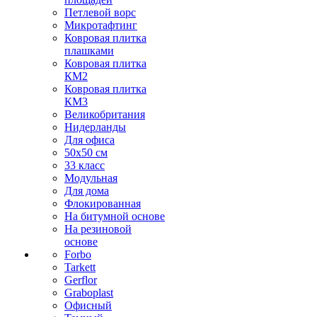
Петлевой ворс
Микротафтинг
Ковровая плитка
плашками
Ковровая плитка
КМ2
Ковровая плитка
КМ3
Великобритания
Нидерланды
Для офиса
50х50 см
33 класс
Модульная
Для дома
Флокированная
На битумной основе
На резиновой
основе
Forbo
Tarkett
Gerflor
Graboplast
Офисный