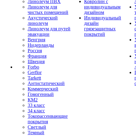
Линолеум ПВХ
Ковролин с
Линолеум для
индивидуальным
чистых помещений
дизайном
Акустический
Индивидуальный
линолеум
дизайн
Линолеум для путей
грязезащитных
эвакуации
покрытий
Венгрия
Нидерланды
Россия
Франция
Швеция
Forbo
Gerflor
Tarkett
Антистатический
Коммерческий
Гомогенный
КМ2
33 класс
34 класс
Токорассеивающие
покрытия
Светлый
Темный