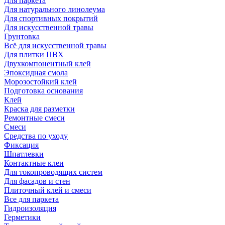
Для паркета
Для натурального линолеума
Для спортивных покрытий
Для искусственной травы
Грунтовка
Всё для искусственной травы
Для плитки ПВХ
Двухкомпонентный клей
Эпоксидная смола
Морозостойкий клей
Подготовка основания
Клей
Краска для разметки
Ремонтные смеси
Смеси
Средства по уходу
Фиксация
Шпатлевки
Контактные клеи
Для токопроводящих систем
Для фасадов и стен
Плиточный клей и смеси
Все для паркета
Гидроизоляция
Герметики