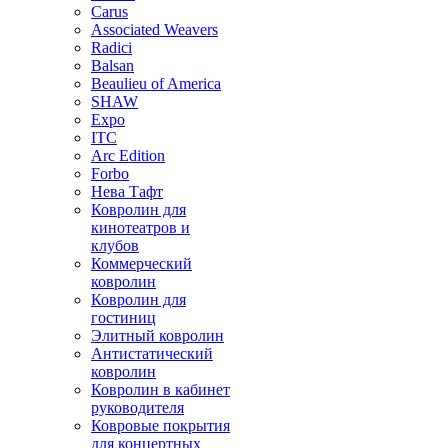
Carus
Associated Weavers
Radici
Balsan
Beaulieu of America
SHAW
Expo
ITC
Arc Edition
Forbo
Нева Тафт
Ковролин для
кинотеатров и
клубов
Коммерческий
ковролин
Ковролин для
гостиниц
Элитный ковролин
Антистатический
ковролин
Ковролин в кабинет
руководителя
Ковровые покрытия
для концертных