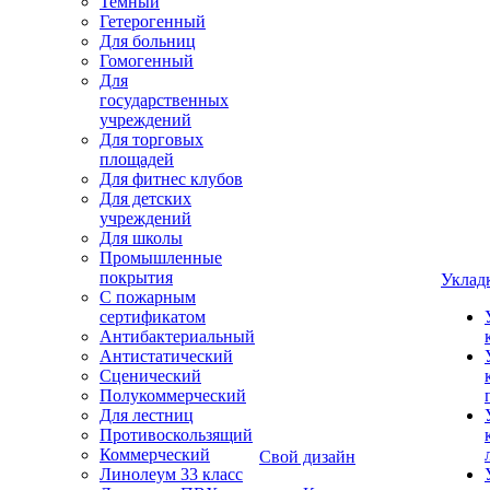
Темный
Гетерогенный
Для больниц
Гомогенный
Для
государственных
учреждений
Для торговых
площадей
Для фитнес клубов
Для детских
учреждений
Для школы
Промышленные
покрытия
Уклад
С пожарным
сертификатом
Антибактериальный
Антистатический
Сценический
Полукоммерческий
Для лестниц
Противоскользящий
Коммерческий
Свой дизайн
Линолеум 33 класс