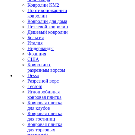
Ковролин КМ2
Противопожарный
ковролин
Ковролин для дома
Петлевой ковролин
Дешевый ковролин
Бельгия
Италия
Нидерланды
Франция
США
Ковролин с
разрезным ворсом
Desso
Разрезной ворс
Tecsom
Иглопробивная
ковровая плитка
Ковровая плитка
для клубов
Ковровая плитка
для гостиниц
Ковровая плитка
для торговых