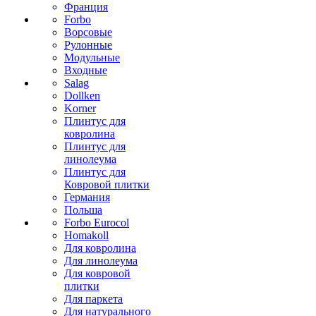
Франция
Forbo
Ворсовые
Рулонные
Модульные
Входные
Salag
Dollken
Korner
Плинтус для
ковролина
Плинтус для
линолеума
Плинтус для
Ковровой плитки
Германия
Польша
Forbo Eurocol
Homakoll
Для ковролина
Для линолеума
Для ковровой
плитки
Для паркета
Для натурального