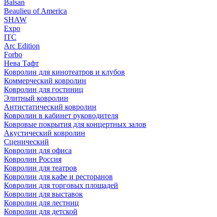
Balsan
Beaulieu of America
SHAW
Expo
ITC
Arc Edition
Forbo
Нева Тафт
Ковролин для кинотеатров и клубов
Коммерческий ковролин
Ковролин для гостиниц
Элитный ковролин
Антистатический ковролин
Ковролин в кабинет руководителя
Ковровые покрытия для концертных залов
Акустический ковролин
Сценический
Ковролин для офиса
Ковролин Россия
Ковролин для театров
Ковролин для кафе и ресторанов
Ковролин для торговых площадей
Ковролин для выставок
Ковролин для лестниц
Ковролин для детской