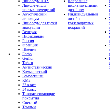
Линолеум ПВХ
Ковролин с
Линолеум для
индивидуальным
чистых помещений
дизайном
Акустический
Индивидуальный
линолеум
дизайн
Линолеум для путей
грязезащитных
эвакуации
покрытий
Венгрия
Нидерланды
Россия
Франция
Швеция
Forbo
Gerflor
Tarkett
Антистатический
Коммерческий
Гомогенный
КМ2
33 класс
34 класс
Токорассеивающие
покрытия
Светлый
Темный