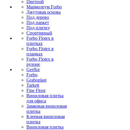
Цветной
Мармолеум Forbo
Джутовая основа
Под дерево
Под паркет
Под плитку
Спортивный
Forbo Flotex в
плитках
Forbo Flotex в
планках
Forbo Flotex в
рулоне
Gerflor
Forbo
Graboplast
Tarkett
Fine Floor
Виниловая плитка
для офиса
Замковая виниловая
плитка
Клеевая виниловая
плитка
Виниловая плитка