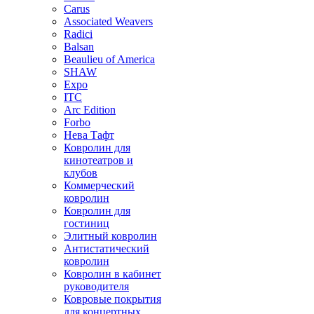
Carus
Associated Weavers
Radici
Balsan
Beaulieu of America
SHAW
Expo
ITC
Arc Edition
Forbo
Нева Тафт
Ковролин для
кинотеатров и
клубов
Коммерческий
ковролин
Ковролин для
гостиниц
Элитный ковролин
Антистатический
ковролин
Ковролин в кабинет
руководителя
Ковровые покрытия
для концертных