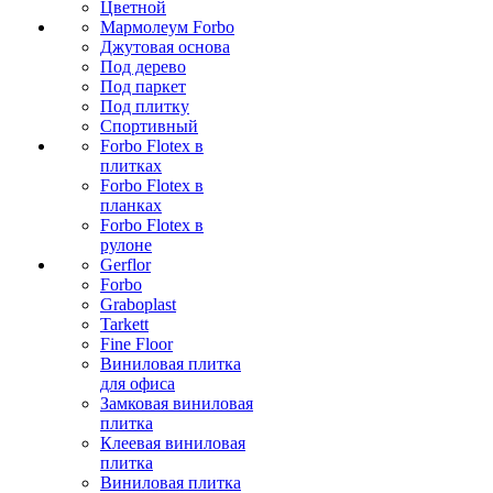
Цветной
Мармолеум Forbo
Джутовая основа
Под дерево
Под паркет
Под плитку
Спортивный
Forbo Flotex в
плитках
Forbo Flotex в
планках
Forbo Flotex в
рулоне
Gerflor
Forbo
Graboplast
Tarkett
Fine Floor
Виниловая плитка
для офиса
Замковая виниловая
плитка
Клеевая виниловая
плитка
Виниловая плитка