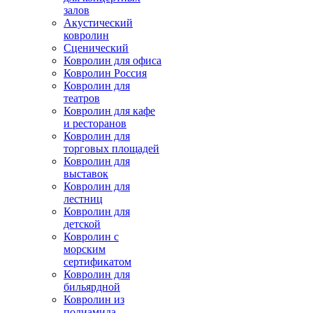
залов
Акустический
ковролин
Сценический
Ковролин для офиса
Ковролин Россия
Ковролин для
театров
Ковролин для кафе
и ресторанов
Ковролин для
торговых площадей
Ковролин для
выставок
Ковролин для
лестниц
Ковролин для
детской
Ковролин с
морским
сертификатом
Ковролин для
бильярдной
Ковролин из
полиамида