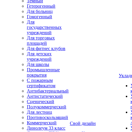
Темный
Гетерогенный
Для больниц
Гомогенный
Для
государственных
учреждений
Для торговых
площадей
Для фитнес клубов
Для детских
учреждений
Для школы
Промышленные
покрытия
Уклад
С пожарным
сертификатом
Антибактериальный
Антистатический
Сценический
Полукоммерческий
Для лестниц
Противоскользящий
Коммерческий
Свой дизайн
Линолеум 33 класс