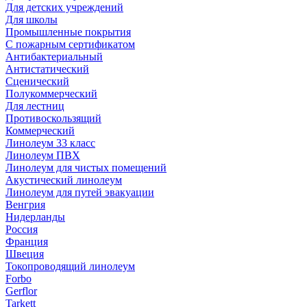
Для детских учреждений
Для школы
Промышленные покрытия
С пожарным сертификатом
Антибактериальный
Антистатический
Сценический
Полукоммерческий
Для лестниц
Противоскользящий
Коммерческий
Линолеум 33 класс
Линолеум ПВХ
Линолеум для чистых помещений
Акустический линолеум
Линолеум для путей эвакуации
Венгрия
Нидерланды
Россия
Франция
Швеция
Токопроводящий линолеум
Forbo
Gerflor
Tarkett