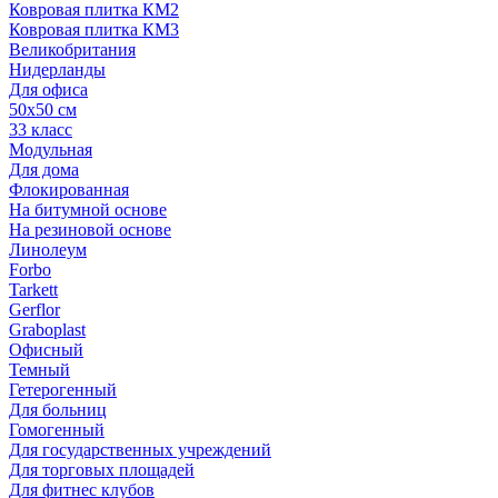
Ковровая плитка КМ2
Ковровая плитка КМ3
Великобритания
Нидерланды
Для офиса
50х50 см
33 класс
Модульная
Для дома
Флокированная
На битумной основе
На резиновой основе
Линолеум
Forbo
Tarkett
Gerflor
Graboplast
Офисный
Темный
Гетерогенный
Для больниц
Гомогенный
Для государственных учреждений
Для торговых площадей
Для фитнес клубов