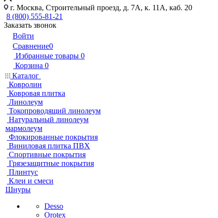
г. Москва, Строительный проезд, д. 7А, к. 11А, каб. 20
8 (800) 555-81-21
Заказать звонок
Войти
Сравнение
0
Избранные товары
0
Корзина
0
Каталог
Ковролин
Ковровая плитка
Линолеум
Токопроводящий линолеум
Натуральный линолеум
мармолеум
Флокированные покрытия
Виниловая плитка ПВХ
Спортивные покрытия
Грязезащитные покрытия
Плинтус
Клеи и смеси
Шнуры
Desso
Orotex