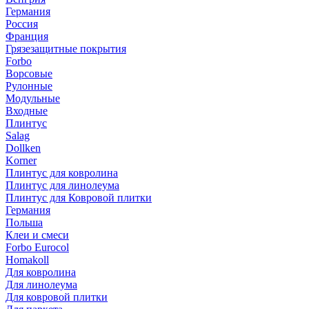
Германия
Россия
Франция
Грязезащитные покрытия
Forbo
Ворсовые
Рулонные
Модульные
Входные
Плинтус
Salag
Dollken
Korner
Плинтус для ковролина
Плинтус для линолеума
Плинтус для Ковровой плитки
Германия
Польша
Клеи и смеси
Forbo Eurocol
Homakoll
Для ковролина
Для линолеума
Для ковровой плитки