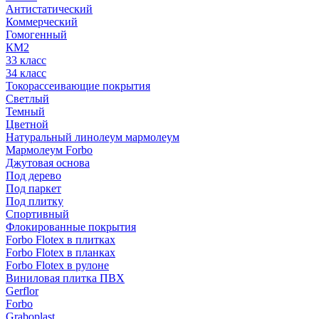
Антистатический
Коммерческий
Гомогенный
КМ2
33 класс
34 класс
Токорассеивающие покрытия
Светлый
Темный
Цветной
Натуральный линолеум мармолеум
Мармолеум Forbo
Джутовая основа
Под дерево
Под паркет
Под плитку
Спортивный
Флокированные покрытия
Forbo Flotex в плитках
Forbo Flotex в планках
Forbo Flotex в рулоне
Виниловая плитка ПВХ
Gerflor
Forbo
Graboplast