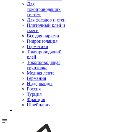
Для
токопроводящих
систем
Для фасадов и стен
Плиточный клей и
смеси
Все для паркета
Гидроизоляция
Герметики
Токопроводящий
клей
Токопроводящая
грунтовка
Медная лента
Германия
Нидерланды
Россия
Турция
Франция
Швейцария