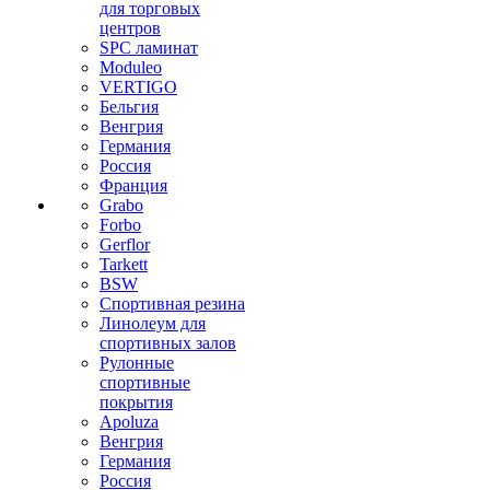
для торговых
центров
SPC ламинат
Moduleo
VERTIGO
Бельгия
Венгрия
Германия
Россия
Франция
Grabo
Forbo
Gerflor
Tarkett
BSW
Спортивная резина
Линолеум для
спортивных залов
Рулонные
спортивные
покрытия
Apoluza
Венгрия
Германия
Россия