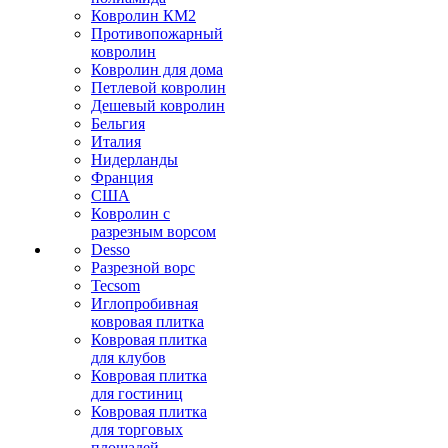
Ковролин КМ2
Противопожарный
ковролин
Ковролин для дома
Петлевой ковролин
Дешевый ковролин
Бельгия
Италия
Нидерланды
Франция
США
Ковролин с
разрезным ворсом
Desso
Разрезной ворс
Tecsom
Иглопробивная
ковровая плитка
Ковровая плитка
для клубов
Ковровая плитка
для гостиниц
Ковровая плитка
для торговых
площадей