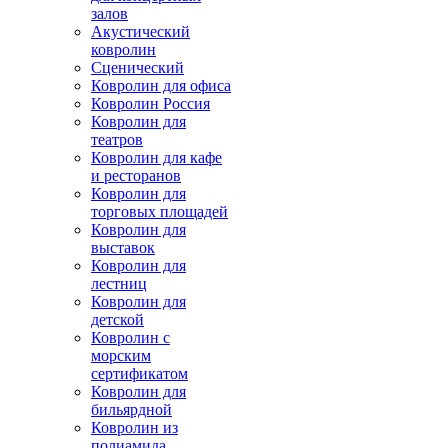
залов
Акустический
ковролин
Сценический
Ковролин для офиса
Ковролин Россия
Ковролин для
театров
Ковролин для кафе
и ресторанов
Ковролин для
торговых площадей
Ковролин для
выставок
Ковролин для
лестниц
Ковролин для
детской
Ковролин с
морским
сертификатом
Ковролин для
бильярдной
Ковролин из
полиамида