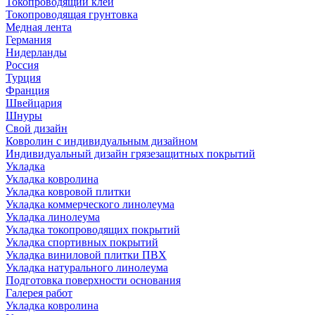
Токопроводящий клей
Токопроводящая грунтовка
Медная лента
Германия
Нидерланды
Россия
Турция
Франция
Швейцария
Шнуры
Свой дизайн
Ковролин с индивидуальным дизайном
Индивидуальный дизайн грязезащитных покрытий
Укладка
Укладка ковролина
Укладка ковровой плитки
Укладка коммерческого линолеума
Укладка линолеума
Укладка токопроводящих покрытий
Укладка спортивных покрытий
Укладка виниловой плитки ПВХ
Укладка натурального линолеума
Подготовка поверхности основания
Галерея работ
Укладка ковролина