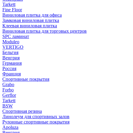
Tarkett
Fine Floor
Виниловая плитка для офиса
Замковая виниловая плитка
Клеевая виниловая плитка
Виниловая плитка для торговых центров
SPC ламинат
Moduleo
VERTIGO
Бельгия
Венгрия
Германия
Россия
Франция
Спортивные покрытия
Grabo
Forbo
Gerflor
Tarkett
BSW
Спортивная резина
Линолеум для спортивных залов
Рулонные спортивные покрытия
Apoluza
Венгрия