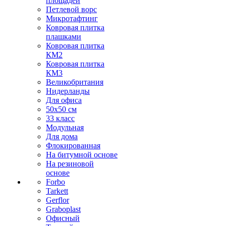
площадей
Петлевой ворс
Микротафтинг
Ковровая плитка
плашками
Ковровая плитка
КМ2
Ковровая плитка
КМ3
Великобритания
Нидерланды
Для офиса
50х50 см
33 класс
Модульная
Для дома
Флокированная
На битумной основе
На резиновой
основе
Forbo
Tarkett
Gerflor
Graboplast
Офисный