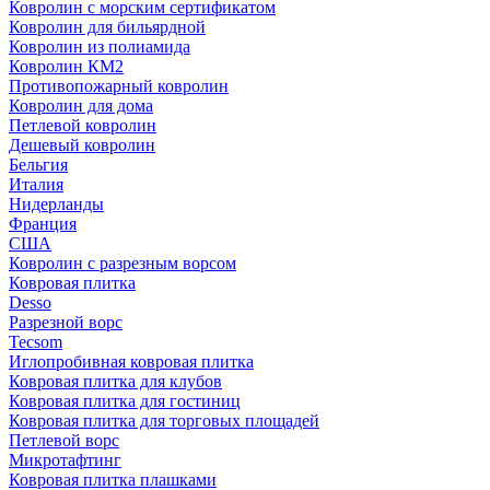
Ковролин с морским сертификатом
Ковролин для бильярдной
Ковролин из полиамида
Ковролин КМ2
Противопожарный ковролин
Ковролин для дома
Петлевой ковролин
Дешевый ковролин
Бельгия
Италия
Нидерланды
Франция
США
Ковролин с разрезным ворсом
Ковровая плитка
Desso
Разрезной ворс
Tecsom
Иглопробивная ковровая плитка
Ковровая плитка для клубов
Ковровая плитка для гостиниц
Ковровая плитка для торговых площадей
Петлевой ворс
Микротафтинг
Ковровая плитка плашками