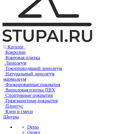
Каталог
Ковролин
Ковровая плитка
Линолеум
Токопроводящий линолеум
Натуральный линолеум
мармолеум
Флокированные покрытия
Виниловая плитка ПВХ
Спортивные покрытия
Грязезащитные покрытия
Плинтус
Клеи и смеси
Шнуры
Desso
Orotex