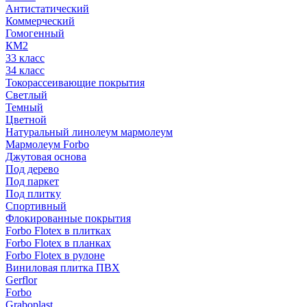
Антистатический
Коммерческий
Гомогенный
КМ2
33 класс
34 класс
Токорассеивающие покрытия
Светлый
Темный
Цветной
Натуральный линолеум мармолеум
Мармолеум Forbo
Джутовая основа
Под дерево
Под паркет
Под плитку
Спортивный
Флокированные покрытия
Forbo Flotex в плитках
Forbo Flotex в планках
Forbo Flotex в рулоне
Виниловая плитка ПВХ
Gerflor
Forbo
Graboplast