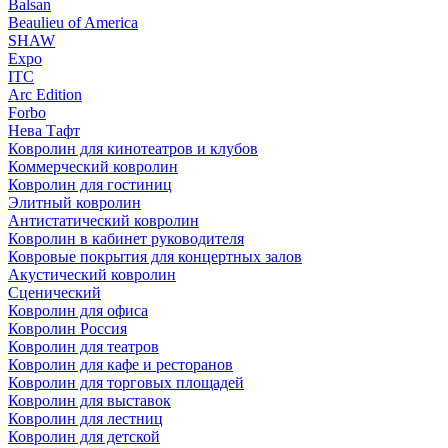
Balsan
Beaulieu of America
SHAW
Expo
ITC
Arc Edition
Forbo
Нева Тафт
Ковролин для кинотеатров и клубов
Коммерческий ковролин
Ковролин для гостиниц
Элитный ковролин
Антистатический ковролин
Ковролин в кабинет руководителя
Ковровые покрытия для концертных залов
Акустический ковролин
Сценический
Ковролин для офиса
Ковролин Россия
Ковролин для театров
Ковролин для кафе и ресторанов
Ковролин для торговых площадей
Ковролин для выставок
Ковролин для лестниц
Ковролин для детской