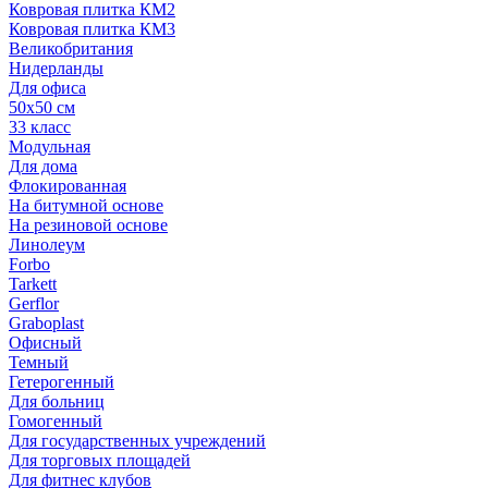
Ковровая плитка КМ2
Ковровая плитка КМ3
Великобритания
Нидерланды
Для офиса
50х50 см
33 класс
Модульная
Для дома
Флокированная
На битумной основе
На резиновой основе
Линолеум
Forbo
Tarkett
Gerflor
Graboplast
Офисный
Темный
Гетерогенный
Для больниц
Гомогенный
Для государственных учреждений
Для торговых площадей
Для фитнес клубов