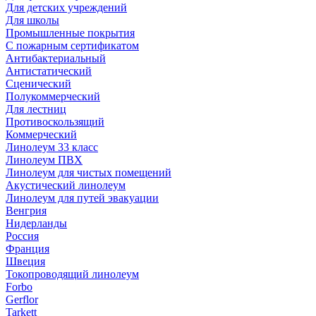
Для детских учреждений
Для школы
Промышленные покрытия
С пожарным сертификатом
Антибактериальный
Антистатический
Сценический
Полукоммерческий
Для лестниц
Противоскользящий
Коммерческий
Линолеум 33 класс
Линолеум ПВХ
Линолеум для чистых помещений
Акустический линолеум
Линолеум для путей эвакуации
Венгрия
Нидерланды
Россия
Франция
Швеция
Токопроводящий линолеум
Forbo
Gerflor
Tarkett