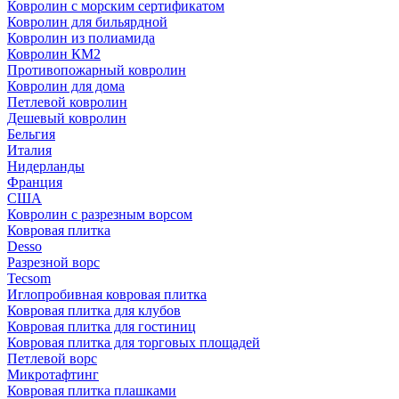
Ковролин с морским сертификатом
Ковролин для бильярдной
Ковролин из полиамида
Ковролин КМ2
Противопожарный ковролин
Ковролин для дома
Петлевой ковролин
Дешевый ковролин
Бельгия
Италия
Нидерланды
Франция
США
Ковролин с разрезным ворсом
Ковровая плитка
Desso
Разрезной ворс
Tecsom
Иглопробивная ковровая плитка
Ковровая плитка для клубов
Ковровая плитка для гостиниц
Ковровая плитка для торговых площадей
Петлевой ворс
Микротафтинг
Ковровая плитка плашками