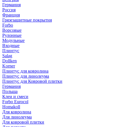
Германия
Россия
Франция
Грязезащитные покрытия
Forbo
Ворсовые
Рулонные
Модульные
Входные
Плинтус
Salag
Dollken
Korner
Плинтус для ковролина
Плинтус для линолеума
Плинтус для Ковровой плитки
Германия
Польша
Клеи и смеси
Forbo Eurocol
Homakoll
Для ковролина
Для линолеума
Для ковровой плитки