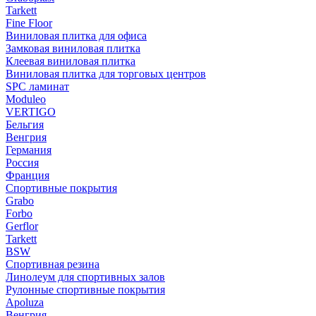
Tarkett
Fine Floor
Виниловая плитка для офиса
Замковая виниловая плитка
Клеевая виниловая плитка
Виниловая плитка для торговых центров
SPC ламинат
Moduleo
VERTIGO
Бельгия
Венгрия
Германия
Россия
Франция
Спортивные покрытия
Grabo
Forbo
Gerflor
Tarkett
BSW
Спортивная резина
Линолеум для спортивных залов
Рулонные спортивные покрытия
Apoluza
Венгрия