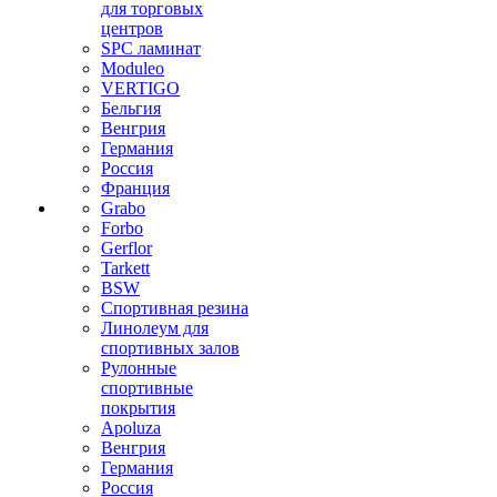
для торговых
центров
SPC ламинат
Moduleo
VERTIGO
Бельгия
Венгрия
Германия
Россия
Франция
Grabo
Forbo
Gerflor
Tarkett
BSW
Спортивная резина
Линолеум для
спортивных залов
Рулонные
спортивные
покрытия
Apoluza
Венгрия
Германия
Россия