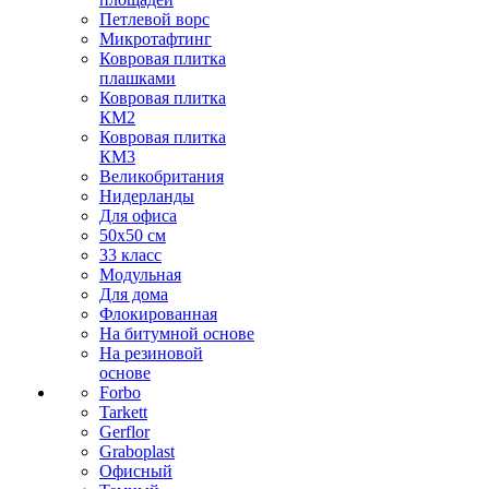
Петлевой ворс
Микротафтинг
Ковровая плитка
плашками
Ковровая плитка
КМ2
Ковровая плитка
КМ3
Великобритания
Нидерланды
Для офиса
50х50 см
33 класс
Модульная
Для дома
Флокированная
На битумной основе
На резиновой
основе
Forbo
Tarkett
Gerflor
Graboplast
Офисный