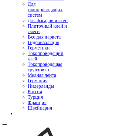
Для
токопроводящих
систем
Для фасадов и стен
Плиточный клей и
смеси
Все для паркета
Гидроизоляция
Герметики
Токопроводящий
клей
Токопроводящая
грунтовка
Медная лента
Германия
Нидерланды
Россия
Турция
Франция
Швейцария