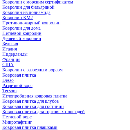
Ковролин с морским сертификатом
Ковролин для бильярдной
Ковролин из полиамида
Ковролин КМ2
Противопожарный ковролин
Ковролин для дома
Петлевой ковролин
Дешевый ковролин
Бельгия
Италия
Нидерланды
Франция
США
Ковролин с разрезным ворсом
Ковровая плитка
Desso
Разрезной ворс
Tecsom
Иглопробивная ковровая плитка
Ковровая плитка для клубов
Ковровая плитка для гостиниц
Ковровая плитка для торговых площадей
Петлевой ворс
Микротафтинг
Ковровая плитка плашками