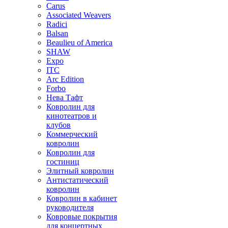
Carus
Associated Weavers
Radici
Balsan
Beaulieu of America
SHAW
Expo
ITC
Arc Edition
Forbo
Нева Тафт
Ковролин для
кинотеатров и
клубов
Коммерческий
ковролин
Ковролин для
гостиниц
Элитный ковролин
Антистатический
ковролин
Ковролин в кабинет
руководителя
Ковровые покрытия
для концертных