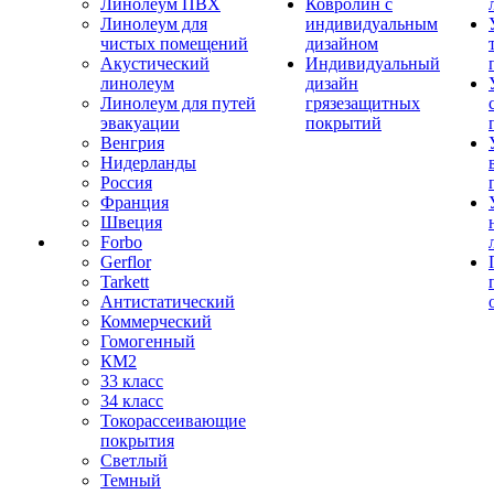
Линолеум ПВХ
Ковролин с
Линолеум для
индивидуальным
чистых помещений
дизайном
Акустический
Индивидуальный
линолеум
дизайн
Линолеум для путей
грязезащитных
эвакуации
покрытий
Венгрия
Нидерланды
Россия
Франция
Швеция
Forbo
Gerflor
Tarkett
Антистатический
Коммерческий
Гомогенный
КМ2
33 класс
34 класс
Токорассеивающие
покрытия
Светлый
Темный