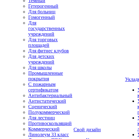
Темный
Гетерогенный
Для больниц
Гомогенный
Для
государственных
учреждений
Для торговых
площадей
Для фитнес клубов
Для детских
учреждений
Для школы
Промышленные
покрытия
Уклад
С пожарным
сертификатом
Антибактериальный
Антистатический
Сценический
Полукоммерческий
Для лестниц
Противоскользящий
Коммерческий
Свой дизайн
Линолеум 33 класс