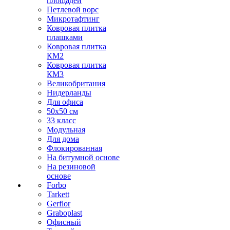
площадей
Петлевой ворс
Микротафтинг
Ковровая плитка
плашками
Ковровая плитка
КМ2
Ковровая плитка
КМ3
Великобритания
Нидерланды
Для офиса
50х50 см
33 класс
Модульная
Для дома
Флокированная
На битумной основе
На резиновой
основе
Forbo
Tarkett
Gerflor
Graboplast
Офисный