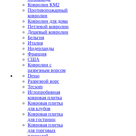
Ковролин КМ2
Противопожарный
ковролин
Ковролин для дома
Петлевой ковролин
Дешевый ковролин
Бельгия
Италия
Нидерланды
Франция
США
Ковролин с
разрезным ворсом
Desso
Разрезной ворс
Tecsom
Иглопробивная
ковровая плитка
Ковровая плитка
для клубов
Ковровая плитка
для гостиниц
Ковровая плитка
для торговых
площадей