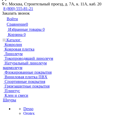
г. Москва, Строительный проезд, д. 7А, к. 11А, каб. 20
8 (800) 555-81-21
Заказать звонок
Войти
Сравнение
0
Избранные товары
0
Корзина
0
Каталог
Ковролин
Ковровая плитка
Линолеум
Токопроводящий линолеум
Натуральный линолеум
мармолеум
Флокированные покрытия
Виниловая плитка ПВХ
Спортивные покрытия
Грязезащитные покрытия
Плинтус
Клеи и смеси
Шнуры
Desso
Orotex