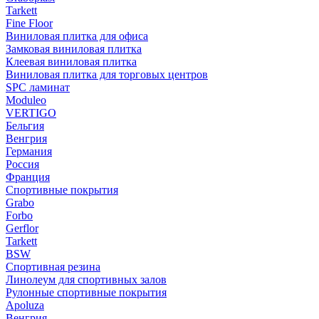
Tarkett
Fine Floor
Виниловая плитка для офиса
Замковая виниловая плитка
Клеевая виниловая плитка
Виниловая плитка для торговых центров
SPC ламинат
Moduleo
VERTIGO
Бельгия
Венгрия
Германия
Россия
Франция
Спортивные покрытия
Grabo
Forbo
Gerflor
Tarkett
BSW
Спортивная резина
Линолеум для спортивных залов
Рулонные спортивные покрытия
Apoluza
Венгрия