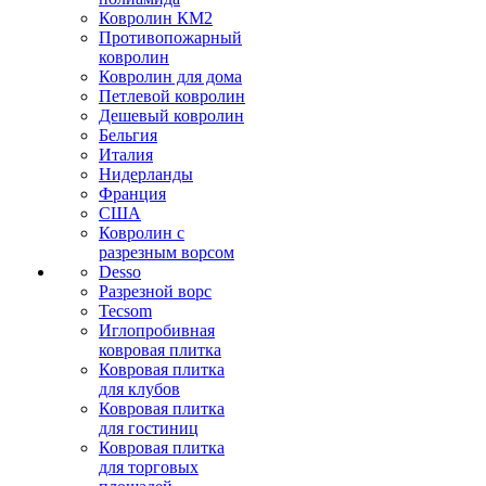
Ковролин КМ2
Противопожарный
ковролин
Ковролин для дома
Петлевой ковролин
Дешевый ковролин
Бельгия
Италия
Нидерланды
Франция
США
Ковролин с
разрезным ворсом
Desso
Разрезной ворс
Tecsom
Иглопробивная
ковровая плитка
Ковровая плитка
для клубов
Ковровая плитка
для гостиниц
Ковровая плитка
для торговых