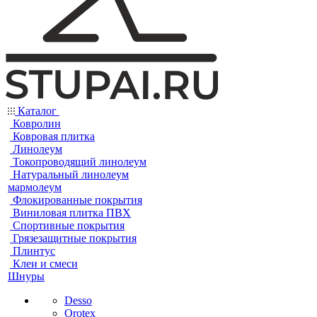
Каталог
Ковролин
Ковровая плитка
Линолеум
Токопроводящий линолеум
Натуральный линолеум
мармолеум
Флокированные покрытия
Виниловая плитка ПВХ
Спортивные покрытия
Грязезащитные покрытия
Плинтус
Клеи и смеси
Шнуры
Desso
Orotex