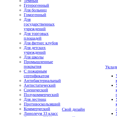
Темный
Гетерогенный
Для больниц
Гомогенный
Для
государственных
учреждений
Для торговых
площадей
Для фитнес клубов
Для детских
учреждений
Для школы
Промышленные
покрытия
Уклад
С пожарным
сертификатом
Антибактериальный
Антистатический
Сценический
Полукоммерческий
Для лестниц
Противоскользящий
Коммерческий
Свой дизайн
Линолеум 33 класс