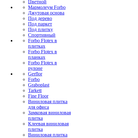
Цветной
Мармолеум Forbo
Джутовая основа
Под дерево
Под паркет
Под плитку
Спортивный
Forbo Flotex в
плитках
Forbo Flotex в
планках
Forbo Flotex в
рулоне
Gerflor
Forbo
Graboplast
Tarkett
Fine Floor
Виниловая плитка
для офиса
Замковая виниловая
плитка
Клеевая виниловая
плитка
Виниловая плитка