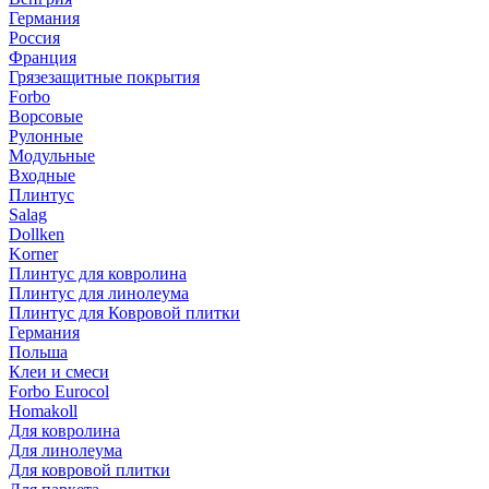
Германия
Россия
Франция
Грязезащитные покрытия
Forbo
Ворсовые
Рулонные
Модульные
Входные
Плинтус
Salag
Dollken
Korner
Плинтус для ковролина
Плинтус для линолеума
Плинтус для Ковровой плитки
Германия
Польша
Клеи и смеси
Forbo Eurocol
Homakoll
Для ковролина
Для линолеума
Для ковровой плитки