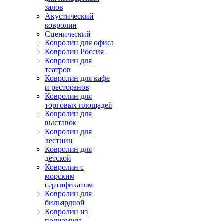
залов
Акустический
ковролин
Сценический
Ковролин для офиса
Ковролин Россия
Ковролин для
театров
Ковролин для кафе
и ресторанов
Ковролин для
торговых площадей
Ковролин для
выставок
Ковролин для
лестниц
Ковролин для
детской
Ковролин с
морским
сертификатом
Ковролин для
бильярдной
Ковролин из
полиамида