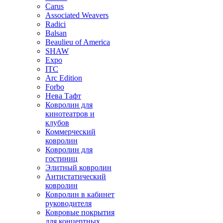
Carus
Associated Weavers
Radici
Balsan
Beaulieu of America
SHAW
Expo
ITC
Arc Edition
Forbo
Нева Тафт
Ковролин для
кинотеатров и
клубов
Коммерческий
ковролин
Ковролин для
гостиниц
Элитный ковролин
Антистатический
ковролин
Ковролин в кабинет
руководителя
Ковровые покрытия
для концертных