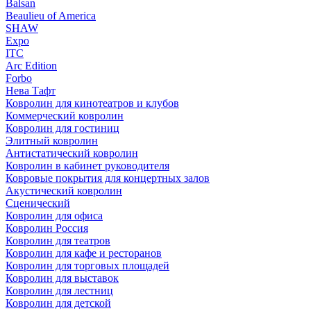
Balsan
Beaulieu of America
SHAW
Expo
ITC
Arc Edition
Forbo
Нева Тафт
Ковролин для кинотеатров и клубов
Коммерческий ковролин
Ковролин для гостиниц
Элитный ковролин
Антистатический ковролин
Ковролин в кабинет руководителя
Ковровые покрытия для концертных залов
Акустический ковролин
Сценический
Ковролин для офиса
Ковролин Россия
Ковролин для театров
Ковролин для кафе и ресторанов
Ковролин для торговых площадей
Ковролин для выставок
Ковролин для лестниц
Ковролин для детской