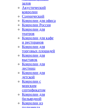
залов
Акустический
ковролин
Сценический
Ковролин для офиса
Ковролин Россия
Ковролин для
театров
Ковролин для кафе
и ресторанов
Ковролин для
торговых площадей
Ковролин для
выставок
Ковролин для
лестниц
Ковролин для
детской
Ковролин с
морским
сертификатом
Ковролин для
бильярдной
Ковролин из
полиамида