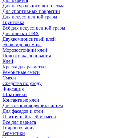
Для паркета
Для натурального линолеума
Для спортивных покрытий
Для искусственной травы
Грунтовка
Всё для искусственной травы
Для плитки ПВХ
Двухкомпонентный клей
Эпоксидная смола
Морозостойкий клей
Подготовка основания
Клей
Краска для разметки
Ремонтные смеси
Смеси
Средства по уходу
Фиксация
Шпатлевки
Контактные клеи
Для токопроводящих систем
Для фасадов и стен
Плиточный клей и смеси
Все для паркета
Гидроизоляция
Герметики