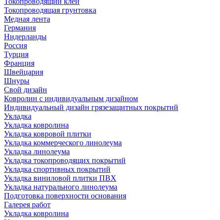
Токопроводящий клей
Токопроводящая грунтовка
Медная лента
Германия
Нидерланды
Россия
Турция
Франция
Швейцария
Шнуры
Свой дизайн
Ковролин с индивидуальным дизайном
Индивидуальный дизайн грязезащитных покрытий
Укладка
Укладка ковролина
Укладка ковровой плитки
Укладка коммерческого линолеума
Укладка линолеума
Укладка токопроводящих покрытий
Укладка спортивных покрытий
Укладка виниловой плитки ПВХ
Укладка натурального линолеума
Подготовка поверхности основания
Галерея работ
Укладка ковролина