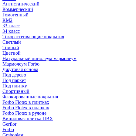
Антистатический
Коммерческий
Гомогенный
КМ2
33 класс
34 класс
Токорассеивающие покрытия
Светлый
Темный
Цветной
Натуральный линолеум мармолеум
Мармолеум Forbo
Джутовая основа
Под дерево
Под паркет
Под плитку
Спортивный
Флокированные покрытия
Forbo Flotex в плитках
Forbo Flotex в планках
Forbo Flotex в рулоне
Виниловая плитка ПВХ
Gerflor
Forbo
Graboplast