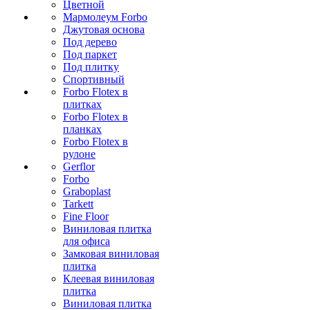
Цветной
Мармолеум Forbo
Джутовая основа
Под дерево
Под паркет
Под плитку
Спортивный
Forbo Flotex в
плитках
Forbo Flotex в
планках
Forbo Flotex в
рулоне
Gerflor
Forbo
Graboplast
Tarkett
Fine Floor
Виниловая плитка
для офиса
Замковая виниловая
плитка
Клеевая виниловая
плитка
Виниловая плитка