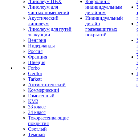
Линолеум ПВХ
Ковролин с
Линолеум для
индивидуальным
чистых помещений
дизайном
Акустический
Индивидуальный
линолеум
дизайн
Линолеум для путей
грязезащитных
эвакуации
покрытий
Венгрия
Нидерланды
Россия
Франция
Швеция
Forbo
Gerflor
Tarkett
Антистатический
Коммерческий
Гомогенный
КМ2
33 класс
34 класс
Токорассеивающие
покрытия
Светлый
Темный