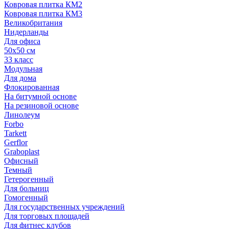
Ковровая плитка КМ2
Ковровая плитка КМ3
Великобритания
Нидерланды
Для офиса
50х50 см
33 класс
Модульная
Для дома
Флокированная
На битумной основе
На резиновой основе
Линолеум
Forbo
Tarkett
Gerflor
Graboplast
Офисный
Темный
Гетерогенный
Для больниц
Гомогенный
Для государственных учреждений
Для торговых площадей
Для фитнес клубов