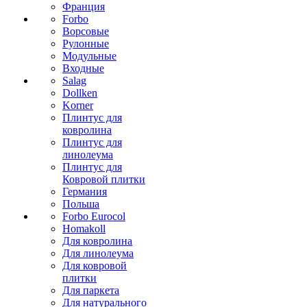
Франция
Forbo
Ворсовые
Рулонные
Модульные
Входные
Salag
Dollken
Korner
Плинтус для
ковролина
Плинтус для
линолеума
Плинтус для
Ковровой плитки
Германия
Польша
Forbo Eurocol
Homakoll
Для ковролина
Для линолеума
Для ковровой
плитки
Для паркета
Для натурального