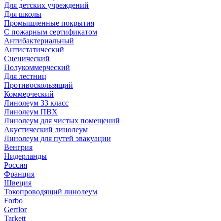
Для детских учреждений
Для школы
Промышленные покрытия
С пожарным сертификатом
Антибактериальный
Антистатический
Сценический
Полукоммерческий
Для лестниц
Противоскользящий
Коммерческий
Линолеум 33 класс
Линолеум ПВХ
Линолеум для чистых помещений
Акустический линолеум
Линолеум для путей эвакуации
Венгрия
Нидерланды
Россия
Франция
Швеция
Токопроводящий линолеум
Forbo
Gerflor
Tarkett