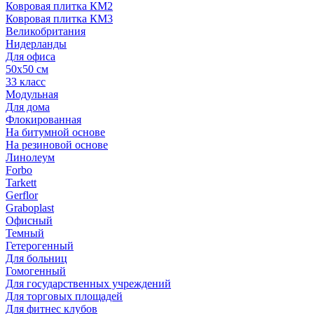
Ковровая плитка КМ2
Ковровая плитка КМ3
Великобритания
Нидерланды
Для офиса
50х50 см
33 класс
Модульная
Для дома
Флокированная
На битумной основе
На резиновой основе
Линолеум
Forbo
Tarkett
Gerflor
Graboplast
Офисный
Темный
Гетерогенный
Для больниц
Гомогенный
Для государственных учреждений
Для торговых площадей
Для фитнес клубов