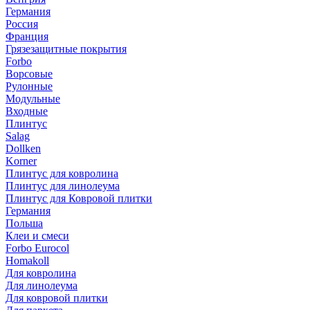
Германия
Россия
Франция
Грязезащитные покрытия
Forbo
Ворсовые
Рулонные
Модульные
Входные
Плинтус
Salag
Dollken
Korner
Плинтус для ковролина
Плинтус для линолеума
Плинтус для Ковровой плитки
Германия
Польша
Клеи и смеси
Forbo Eurocol
Homakoll
Для ковролина
Для линолеума
Для ковровой плитки