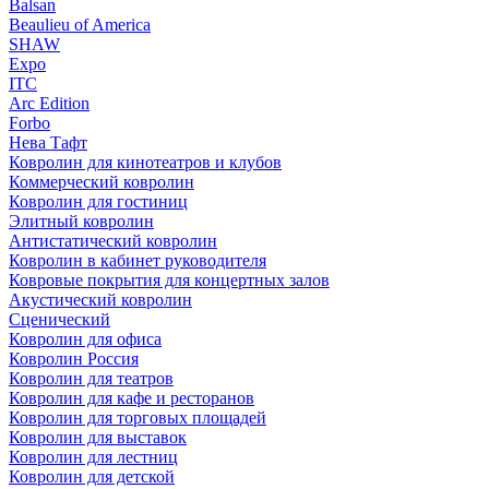
Balsan
Beaulieu of America
SHAW
Expo
ITC
Arc Edition
Forbo
Нева Тафт
Ковролин для кинотеатров и клубов
Коммерческий ковролин
Ковролин для гостиниц
Элитный ковролин
Антистатический ковролин
Ковролин в кабинет руководителя
Ковровые покрытия для концертных залов
Акустический ковролин
Сценический
Ковролин для офиса
Ковролин Россия
Ковролин для театров
Ковролин для кафе и ресторанов
Ковролин для торговых площадей
Ковролин для выставок
Ковролин для лестниц
Ковролин для детской