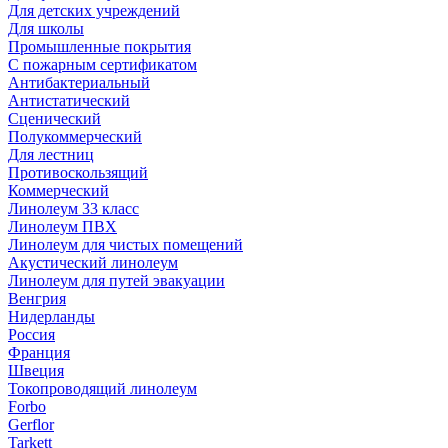
Для детских учреждений
Для школы
Промышленные покрытия
С пожарным сертификатом
Антибактериальный
Антистатический
Сценический
Полукоммерческий
Для лестниц
Противоскользящий
Коммерческий
Линолеум 33 класс
Линолеум ПВХ
Линолеум для чистых помещений
Акустический линолеум
Линолеум для путей эвакуации
Венгрия
Нидерланды
Россия
Франция
Швеция
Токопроводящий линолеум
Forbo
Gerflor
Tarkett