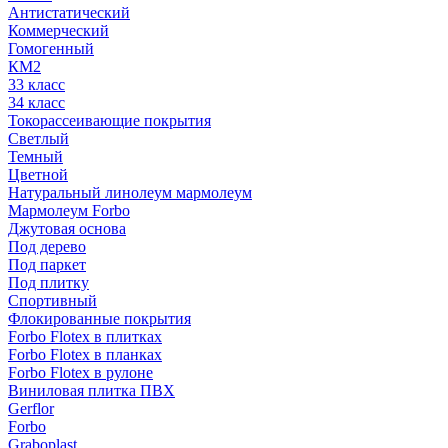
Антистатический
Коммерческий
Гомогенный
КМ2
33 класс
34 класс
Токорассеивающие покрытия
Светлый
Темный
Цветной
Натуральный линолеум мармолеум
Мармолеум Forbo
Джутовая основа
Под дерево
Под паркет
Под плитку
Спортивный
Флокированные покрытия
Forbo Flotex в плитках
Forbo Flotex в планках
Forbo Flotex в рулоне
Виниловая плитка ПВХ
Gerflor
Forbo
Graboplast