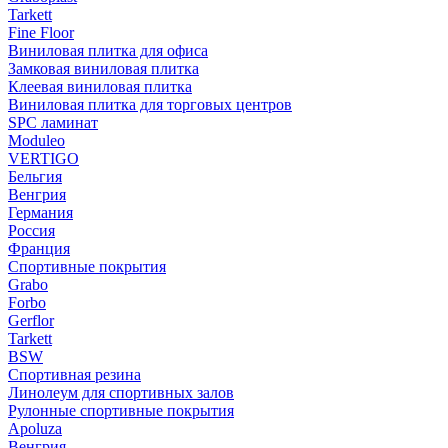
Tarkett
Fine Floor
Виниловая плитка для офиса
Замковая виниловая плитка
Клеевая виниловая плитка
Виниловая плитка для торговых центров
SPC ламинат
Moduleo
VERTIGO
Бельгия
Венгрия
Германия
Россия
Франция
Спортивные покрытия
Grabo
Forbo
Gerflor
Tarkett
BSW
Спортивная резина
Линолеум для спортивных залов
Рулонные спортивные покрытия
Apoluza
Венгрия