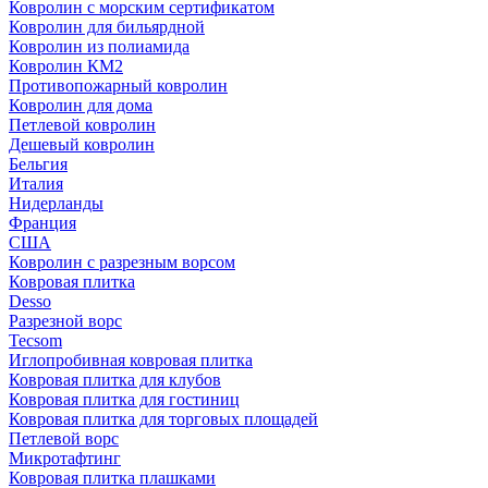
Ковролин с морским сертификатом
Ковролин для бильярдной
Ковролин из полиамида
Ковролин КМ2
Противопожарный ковролин
Ковролин для дома
Петлевой ковролин
Дешевый ковролин
Бельгия
Италия
Нидерланды
Франция
США
Ковролин с разрезным ворсом
Ковровая плитка
Desso
Разрезной ворс
Tecsom
Иглопробивная ковровая плитка
Ковровая плитка для клубов
Ковровая плитка для гостиниц
Ковровая плитка для торговых площадей
Петлевой ворс
Микротафтинг
Ковровая плитка плашками