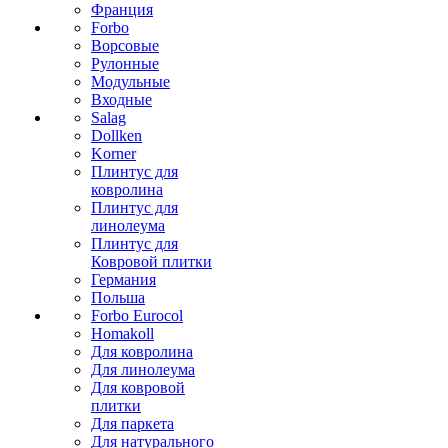
Франция
Forbo
Ворсовые
Рулонные
Модульные
Входные
Salag
Dollken
Korner
Плинтус для
ковролина
Плинтус для
линолеума
Плинтус для
Ковровой плитки
Германия
Польша
Forbo Eurocol
Homakoll
Для ковролина
Для линолеума
Для ковровой
плитки
Для паркета
Для натурального