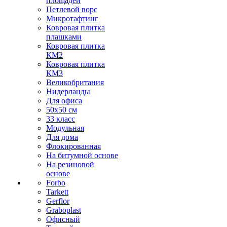
площадей
Петлевой ворс
Микротафтинг
Ковровая плитка
плашками
Ковровая плитка
КМ2
Ковровая плитка
КМ3
Великобритания
Нидерланды
Для офиса
50х50 см
33 класс
Модульная
Для дома
Флокированная
На битумной основе
На резиновой
основе
Forbo
Tarkett
Gerflor
Graboplast
Офисный