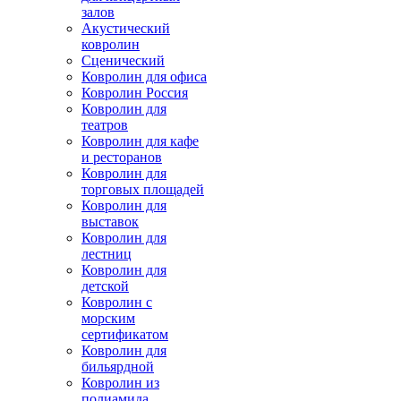
залов
Акустический
ковролин
Сценический
Ковролин для офиса
Ковролин Россия
Ковролин для
театров
Ковролин для кафе
и ресторанов
Ковролин для
торговых площадей
Ковролин для
выставок
Ковролин для
лестниц
Ковролин для
детской
Ковролин с
морским
сертификатом
Ковролин для
бильярдной
Ковролин из
полиамида