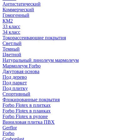
Антистатический
Коммерческий
Гомогенный
КМ2
33 класс
34 класс
Токорассеивающие покрытия
Светлый
Темный
Цветной
Натуральный линолеум мармолеум
Мармолеум Forbo
Джутовая основа
Под дерево
Под паркет
Под плитку
Спортивный
Флокированные покрытия
Forbo Flotex в плитках
Forbo Flotex в планках
Forbo Flotex в рулоне
Виниловая плитка ПВХ
Gerflor
Forbo
Graboplast