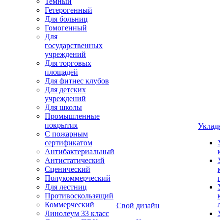
Темный
Гетерогенный
Для больниц
Гомогенный
Для
государственных
учреждений
Для торговых
площадей
Для фитнес клубов
Для детских
учреждений
Для школы
Промышленные
покрытия
Уклад
С пожарным
сертификатом
Антибактериальный
Антистатический
Сценический
Полукоммерческий
Для лестниц
Противоскользящий
Коммерческий
Свой дизайн
Линолеум 33 класс