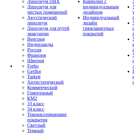
Линолеум ПВХ
Ковролин с
Линолеум для
индивидуальным
чистых помещений
дизайном
Акустический
Индивидуальный
линолеум
дизайн
Линолеум для путей
грязезащитных
эвакуации
покрытий
Венгрия
Нидерланды
Россия
Франция
Швеция
Forbo
Gerflor
Tarkett
Антистатический
Коммерческий
Гомогенный
КМ2
33 класс
34 класс
Токорассеивающие
покрытия
Светлый
Темный