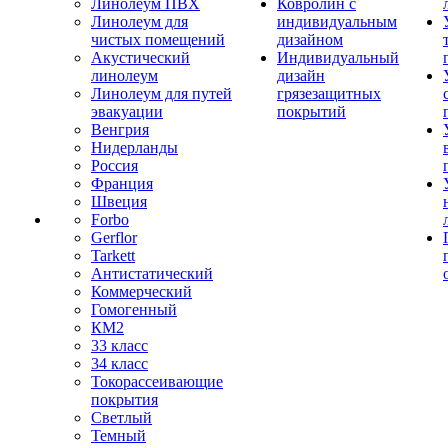
Линолеум ПВХ
Ковролин с
Линолеум для
индивидуальным
чистых помещений
дизайном
Акустический
Индивидуальный
линолеум
дизайн
Линолеум для путей
грязезащитных
эвакуации
покрытий
Венгрия
Нидерланды
Россия
Франция
Швеция
Forbo
Gerflor
Tarkett
Антистатический
Коммерческий
Гомогенный
КМ2
33 класс
34 класс
Токорассеивающие
покрытия
Светлый
Темный