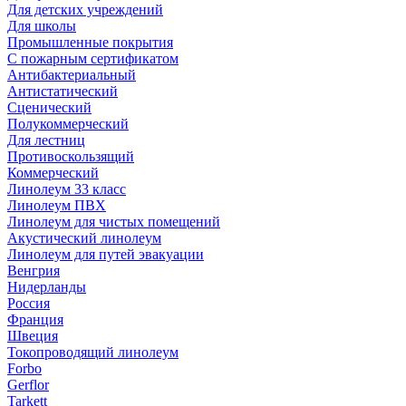
Для детских учреждений
Для школы
Промышленные покрытия
С пожарным сертификатом
Антибактериальный
Антистатический
Сценический
Полукоммерческий
Для лестниц
Противоскользящий
Коммерческий
Линолеум 33 класс
Линолеум ПВХ
Линолеум для чистых помещений
Акустический линолеум
Линолеум для путей эвакуации
Венгрия
Нидерланды
Россия
Франция
Швеция
Токопроводящий линолеум
Forbo
Gerflor
Tarkett