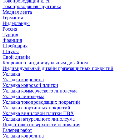
Токопроводящий клей
Токопроводящая грунтовка
Медная лента
Германия
Нидерланды
Россия
Турция
Франция
Швейцария
Шнуры
Свой дизайн
Ковролин с индивидуальным дизайном
Индивидуальный дизайн грязезащитных покрытий
Укладка
Укладка ковролина
Укладка ковровой плитки
Укладка коммерческого линолеума
Укладка линолеума
Укладка токопроводящих покрытий
Укладка спортивных покрытий
Укладка виниловой плитки ПВХ
Укладка натурального линолеума
Подготовка поверхности основания
Галерея работ
Укладка ковролина