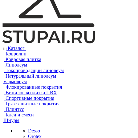
Каталог
Ковролин
Ковровая плитка
Линолеум
Токопроводящий линолеум
Натуральный линолеум
мармолеум
Флокированные покрытия
Виниловая плитка ПВХ
Спортивные покрытия
Грязезащитные покрытия
Плинтус
Клеи и смеси
Шнуры
Desso
Orotex