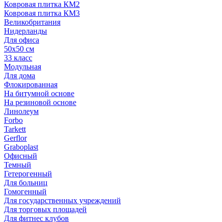
Ковровая плитка КМ2
Ковровая плитка КМ3
Великобритания
Нидерланды
Для офиса
50х50 см
33 класс
Модульная
Для дома
Флокированная
На битумной основе
На резиновой основе
Линолеум
Forbo
Tarkett
Gerflor
Graboplast
Офисный
Темный
Гетерогенный
Для больниц
Гомогенный
Для государственных учреждений
Для торговых площадей
Для фитнес клубов