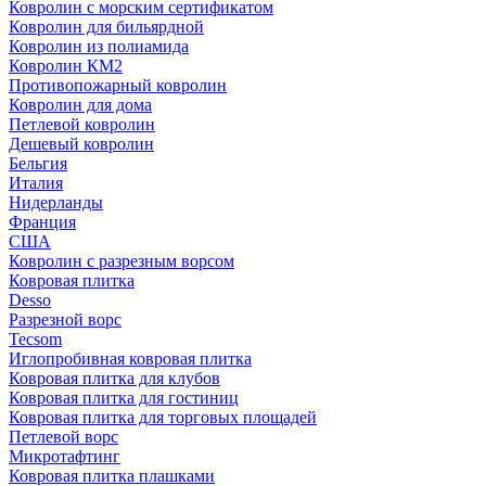
Ковролин с морским сертификатом
Ковролин для бильярдной
Ковролин из полиамида
Ковролин КМ2
Противопожарный ковролин
Ковролин для дома
Петлевой ковролин
Дешевый ковролин
Бельгия
Италия
Нидерланды
Франция
США
Ковролин с разрезным ворсом
Ковровая плитка
Desso
Разрезной ворс
Tecsom
Иглопробивная ковровая плитка
Ковровая плитка для клубов
Ковровая плитка для гостиниц
Ковровая плитка для торговых площадей
Петлевой ворс
Микротафтинг
Ковровая плитка плашками