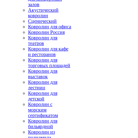
залов
Акустический
ковролин
Сценический
Ковролин для офиса
Ковролин Россия
Ковролин для
театров
Ковролин для кафе
и ресторанов
Ковролин для
торговых площадей
Ковролин для
выставок
Ковролин для
лестниц
Ковролин для
детской
Ковролин с
морским
сертификатом
Ковролин для
бильярдной
Ковролин из
полиамида