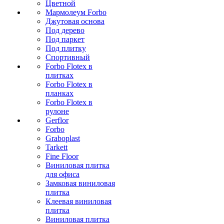
Цветной
Мармолеум Forbo
Джутовая основа
Под дерево
Под паркет
Под плитку
Спортивный
Forbo Flotex в
плитках
Forbo Flotex в
планках
Forbo Flotex в
рулоне
Gerflor
Forbo
Graboplast
Tarkett
Fine Floor
Виниловая плитка
для офиса
Замковая виниловая
плитка
Клеевая виниловая
плитка
Виниловая плитка