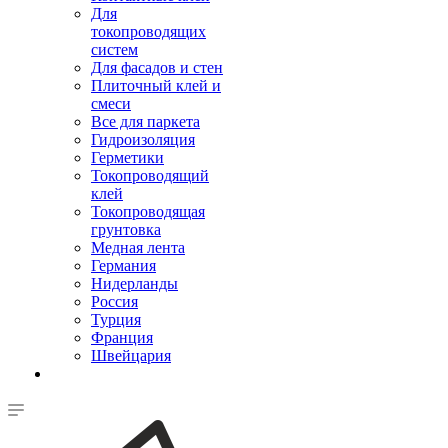
Для
токопроводящих
систем
Для фасадов и стен
Плиточный клей и
смеси
Все для паркета
Гидроизоляция
Герметики
Токопроводящий
клей
Токопроводящая
грунтовка
Медная лента
Германия
Нидерланды
Россия
Турция
Франция
Швейцария