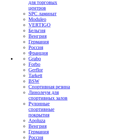
для торговых
центров
SPC ламинат
Moduleo
VERTIGO
Бельгия
Венгрия
Германия
Россия
Франция
Grabo
Forbo
Gerflor
Tarkett
BSW
Спортивная резина
Линолеум для
спортивных залов
Рулонные
спортивные
покрытия
Apoluza
Венгрия
Германия
Россия