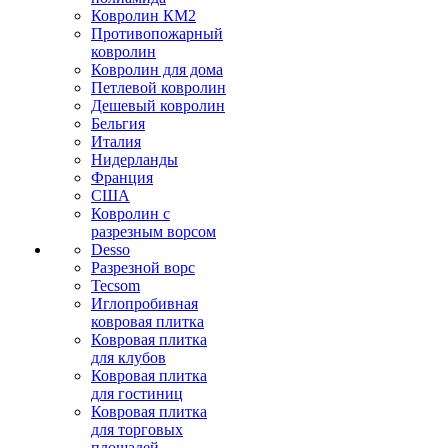
Ковролин КМ2
Противопожарный
ковролин
Ковролин для дома
Петлевой ковролин
Дешевый ковролин
Бельгия
Италия
Нидерланды
Франция
США
Ковролин с
разрезным ворсом
Desso
Разрезной ворс
Tecsom
Иглопробивная
ковровая плитка
Ковровая плитка
для клубов
Ковровая плитка
для гостиниц
Ковровая плитка
для торговых
площадей