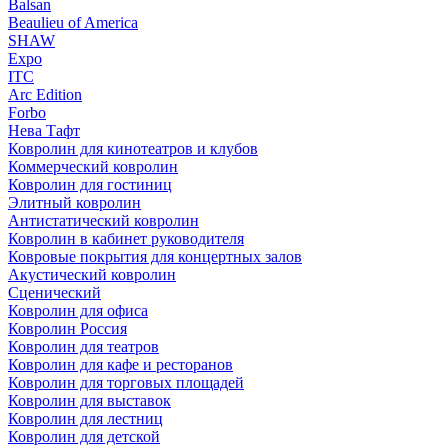
Balsan
Beaulieu of America
SHAW
Expo
ITC
Arc Edition
Forbo
Нева Тафт
Ковролин для кинотеатров и клубов
Коммерческий ковролин
Ковролин для гостиниц
Элитный ковролин
Антистатический ковролин
Ковролин в кабинет руководителя
Ковровые покрытия для концертных залов
Акустический ковролин
Сценический
Ковролин для офиса
Ковролин Россия
Ковролин для театров
Ковролин для кафе и ресторанов
Ковролин для торговых площадей
Ковролин для выставок
Ковролин для лестниц
Ковролин для детской