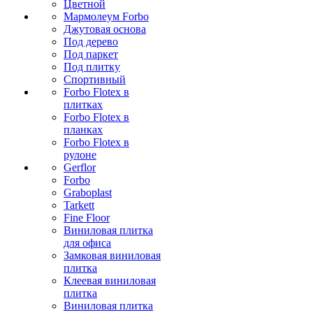
Цветной
Мармолеум Forbo
Джутовая основа
Под дерево
Под паркет
Под плитку
Спортивный
Forbo Flotex в
плитках
Forbo Flotex в
планках
Forbo Flotex в
рулоне
Gerflor
Forbo
Graboplast
Tarkett
Fine Floor
Виниловая плитка
для офиса
Замковая виниловая
плитка
Клеевая виниловая
плитка
Виниловая плитка