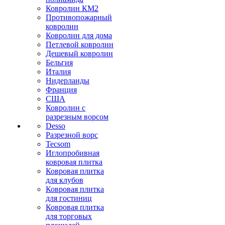
Ковролин КМ2
Противопожарный
ковролин
Ковролин для дома
Петлевой ковролин
Дешевый ковролин
Бельгия
Италия
Нидерланды
Франция
США
Ковролин с
разрезным ворсом
Desso
Разрезной ворс
Tecsom
Иглопробивная
ковровая плитка
Ковровая плитка
для клубов
Ковровая плитка
для гостиниц
Ковровая плитка
для торговых