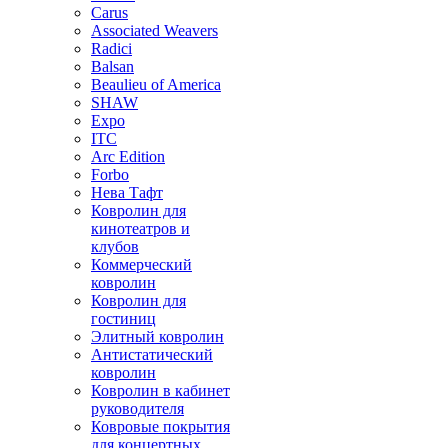
Carus
Associated Weavers
Radici
Balsan
Beaulieu of America
SHAW
Expo
ITC
Arc Edition
Forbo
Нева Тафт
Ковролин для
кинотеатров и
клубов
Коммерческий
ковролин
Ковролин для
гостиниц
Элитный ковролин
Антистатический
ковролин
Ковролин в кабинет
руководителя
Ковровые покрытия
для концертных