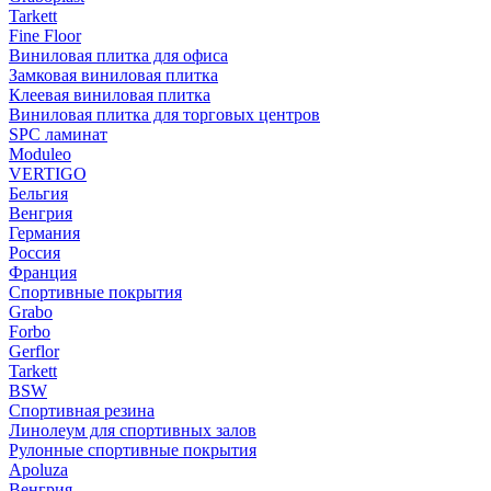
Tarkett
Fine Floor
Виниловая плитка для офиса
Замковая виниловая плитка
Клеевая виниловая плитка
Виниловая плитка для торговых центров
SPC ламинат
Moduleo
VERTIGO
Бельгия
Венгрия
Германия
Россия
Франция
Спортивные покрытия
Grabo
Forbo
Gerflor
Tarkett
BSW
Спортивная резина
Линолеум для спортивных залов
Рулонные спортивные покрытия
Apoluza
Венгрия