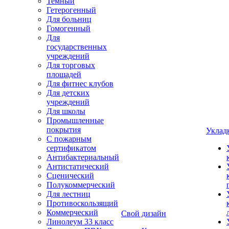
Темный
Гетерогенный
Для больниц
Гомогенный
Для
государственных
учреждений
Для торговых
площадей
Для фитнес клубов
Для детских
учреждений
Для школы
Промышленные
покрытия
Уклад
С пожарным
сертификатом
Антибактериальный
Антистатический
Сценический
Полукоммерческий
Для лестниц
Противоскользящий
Коммерческий
Свой дизайн
Линолеум 33 класс