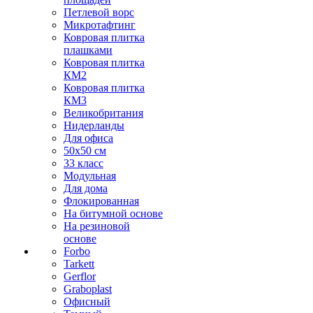
Петлевой ворс
Микротафтинг
Ковровая плитка
плашками
Ковровая плитка
КМ2
Ковровая плитка
КМ3
Великобритания
Нидерланды
Для офиса
50х50 см
33 класс
Модульная
Для дома
Флокированная
На битумной основе
На резиновой
основе
Forbo
Tarkett
Gerflor
Graboplast
Офисный