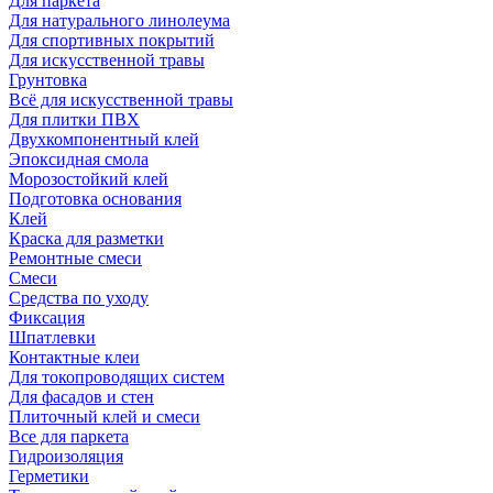
Для паркета
Для натурального линолеума
Для спортивных покрытий
Для искусственной травы
Грунтовка
Всё для искусственной травы
Для плитки ПВХ
Двухкомпонентный клей
Эпоксидная смола
Морозостойкий клей
Подготовка основания
Клей
Краска для разметки
Ремонтные смеси
Смеси
Средства по уходу
Фиксация
Шпатлевки
Контактные клеи
Для токопроводящих систем
Для фасадов и стен
Плиточный клей и смеси
Все для паркета
Гидроизоляция
Герметики