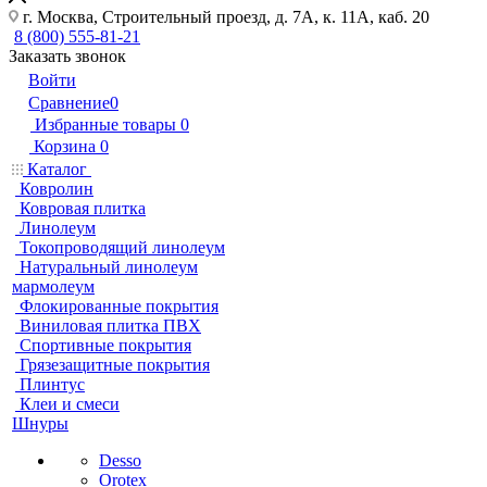
г. Москва, Строительный проезд, д. 7А, к. 11А, каб. 20
8 (800) 555-81-21
Заказать звонок
Войти
Сравнение
0
Избранные товары
0
Корзина
0
Каталог
Ковролин
Ковровая плитка
Линолеум
Токопроводящий линолеум
Натуральный линолеум
мармолеум
Флокированные покрытия
Виниловая плитка ПВХ
Спортивные покрытия
Грязезащитные покрытия
Плинтус
Клеи и смеси
Шнуры
Desso
Orotex