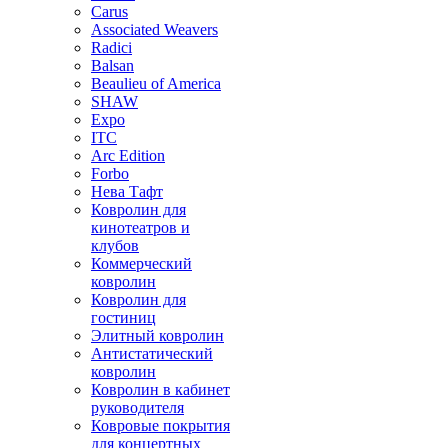
Carus
Associated Weavers
Radici
Balsan
Beaulieu of America
SHAW
Expo
ITC
Arc Edition
Forbo
Нева Тафт
Ковролин для
кинотеатров и
клубов
Коммерческий
ковролин
Ковролин для
гостиниц
Элитный ковролин
Антистатический
ковролин
Ковролин в кабинет
руководителя
Ковровые покрытия
для концертных