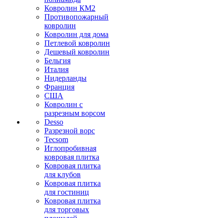
Ковролин КМ2
Противопожарный
ковролин
Ковролин для дома
Петлевой ковролин
Дешевый ковролин
Бельгия
Италия
Нидерланды
Франция
США
Ковролин с
разрезным ворсом
Desso
Разрезной ворс
Tecsom
Иглопробивная
ковровая плитка
Ковровая плитка
для клубов
Ковровая плитка
для гостиниц
Ковровая плитка
для торговых