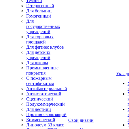
Темный
Гетерогенный
Для больниц
Гомогенный
Для
государственных
учреждений
Для торговых
площадей
Для фитнес клубов
Для детских
учреждений
Для школы
Промышленные
покрытия
Уклад
С пожарным
сертификатом
Антибактериальный
Антистатический
Сценический
Полукоммерческий
Для лестниц
Противоскользящий
Коммерческий
Свой дизайн
Линолеум 33 класс