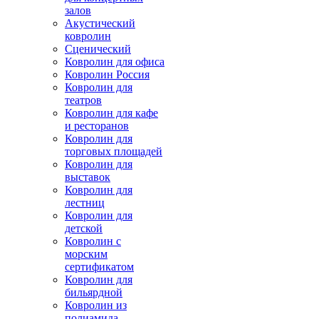
залов
Акустический
ковролин
Сценический
Ковролин для офиса
Ковролин Россия
Ковролин для
театров
Ковролин для кафе
и ресторанов
Ковролин для
торговых площадей
Ковролин для
выставок
Ковролин для
лестниц
Ковролин для
детской
Ковролин с
морским
сертификатом
Ковролин для
бильярдной
Ковролин из
полиамида