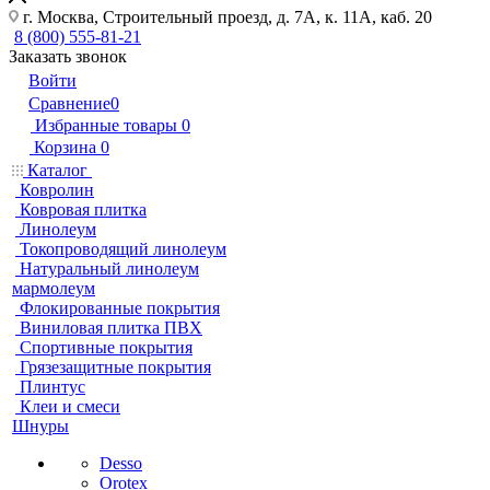
г. Москва, Строительный проезд, д. 7А, к. 11А, каб. 20
8 (800) 555-81-21
Заказать звонок
Войти
Сравнение
0
Избранные товары
0
Корзина
0
Каталог
Ковролин
Ковровая плитка
Линолеум
Токопроводящий линолеум
Натуральный линолеум
мармолеум
Флокированные покрытия
Виниловая плитка ПВХ
Спортивные покрытия
Грязезащитные покрытия
Плинтус
Клеи и смеси
Шнуры
Desso
Orotex