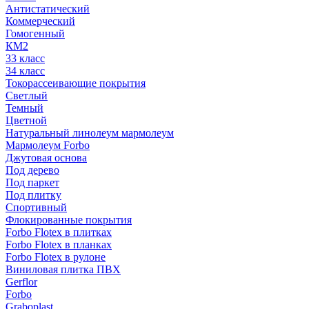
Антистатический
Коммерческий
Гомогенный
КМ2
33 класс
34 класс
Токорассеивающие покрытия
Светлый
Темный
Цветной
Натуральный линолеум мармолеум
Мармолеум Forbo
Джутовая основа
Под дерево
Под паркет
Под плитку
Спортивный
Флокированные покрытия
Forbo Flotex в плитках
Forbo Flotex в планках
Forbo Flotex в рулоне
Виниловая плитка ПВХ
Gerflor
Forbo
Graboplast