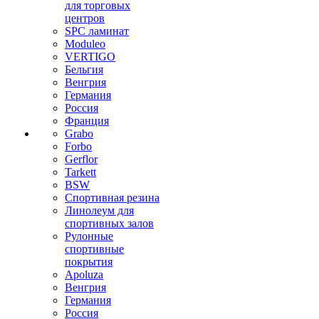
для торговых
центров
SPC ламинат
Moduleo
VERTIGO
Бельгия
Венгрия
Германия
Россия
Франция
Grabo
Forbo
Gerflor
Tarkett
BSW
Спортивная резина
Линолеум для
спортивных залов
Рулонные
спортивные
покрытия
Apoluza
Венгрия
Германия
Россия