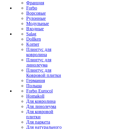
Франция
Forbo
Ворсовые
Рулонные
Модульные
Входные
Salag
Dollken
Korner
Плинтус для
ковролина
Плинтус для
линолеума
Плинтус для
Ковровой плитки
Германия
Польша
Forbo Eurocol
Homakoll
Для ковролина
Для линолеума
Для ковровой
плитки
Для паркета
Для натурального