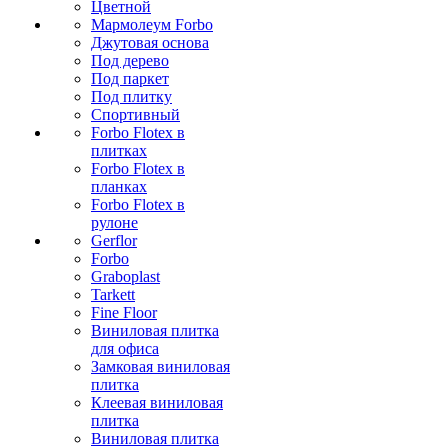
Цветной
Мармолеум Forbo
Джутовая основа
Под дерево
Под паркет
Под плитку
Спортивный
Forbo Flotex в
плитках
Forbo Flotex в
планках
Forbo Flotex в
рулоне
Gerflor
Forbo
Graboplast
Tarkett
Fine Floor
Виниловая плитка
для офиса
Замковая виниловая
плитка
Клеевая виниловая
плитка
Виниловая плитка