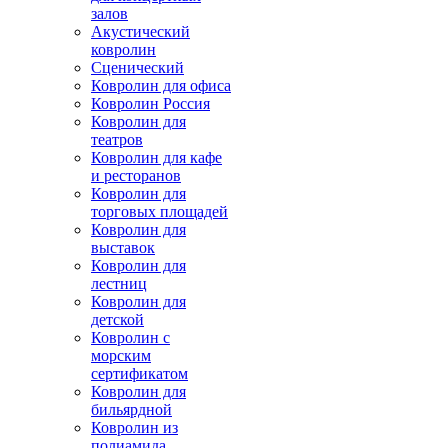
залов
Акустический
ковролин
Сценический
Ковролин для офиса
Ковролин Россия
Ковролин для
театров
Ковролин для кафе
и ресторанов
Ковролин для
торговых площадей
Ковролин для
выставок
Ковролин для
лестниц
Ковролин для
детской
Ковролин с
морским
сертификатом
Ковролин для
бильярдной
Ковролин из
полиамида