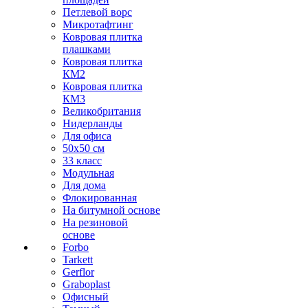
Петлевой ворс
Микротафтинг
Ковровая плитка
плашками
Ковровая плитка
КМ2
Ковровая плитка
КМ3
Великобритания
Нидерланды
Для офиса
50х50 см
33 класс
Модульная
Для дома
Флокированная
На битумной основе
На резиновой
основе
Forbo
Tarkett
Gerflor
Graboplast
Офисный