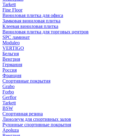
Tarkett
Fine Floor
Виниловая плитка для офиса
Замковая виниловая плитка
Клеевая виниловая плитка
Виниловая плитка для торговых центров
SPC ламинат
Moduleo
VERTIGO
Бельгия
Венгрия
Германия
Россия
Франция
Спортивные покрытия
Grabo
Forbo
Gerflor
Tarkett
BSW
Спортивная резина
Линолеум для спортивных залов
Рулонные спортивные покрытия
Apoluza
Венгрия