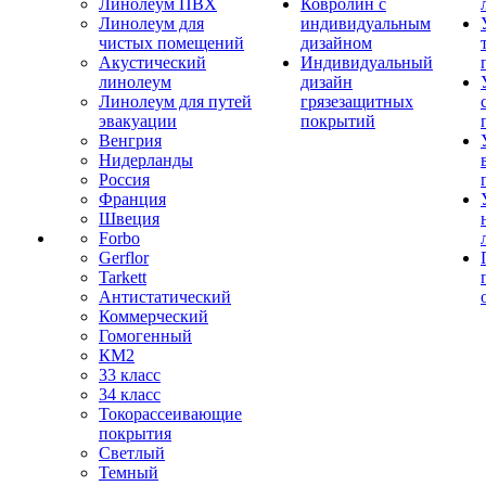
Линолеум ПВХ
Ковролин с
Линолеум для
индивидуальным
чистых помещений
дизайном
Акустический
Индивидуальный
линолеум
дизайн
Линолеум для путей
грязезащитных
эвакуации
покрытий
Венгрия
Нидерланды
Россия
Франция
Швеция
Forbo
Gerflor
Tarkett
Антистатический
Коммерческий
Гомогенный
КМ2
33 класс
34 класс
Токорассеивающие
покрытия
Светлый
Темный