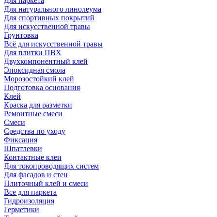
Для паркета
Для натурального линолеума
Для спортивных покрытий
Для искусственной травы
Грунтовка
Всё для искусственной травы
Для плитки ПВХ
Двухкомпонентный клей
Эпоксидная смола
Морозостойкий клей
Подготовка основания
Клей
Краска для разметки
Ремонтные смеси
Смеси
Средства по уходу
Фиксация
Шпатлевки
Контактные клеи
Для токопроводящих систем
Для фасадов и стен
Плиточный клей и смеси
Все для паркета
Гидроизоляция
Герметики