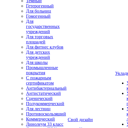
Темный
Гетерогенный
Для больниц
Гомогенный
Для
государственных
учреждений
Для торговых
площадей
Для фитнес клубов
Для детских
учреждений
Для школы
Промышленные
покрытия
Уклад
С пожарным
сертификатом
Антибактериальный
Антистатический
Сценический
Полукоммерческий
Для лестниц
Противоскользящий
Коммерческий
Свой дизайн
Линолеум 33 класс