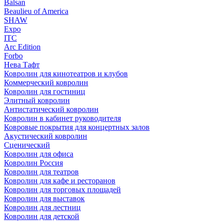
Balsan
Beaulieu of America
SHAW
Expo
ITC
Arc Edition
Forbo
Нева Тафт
Ковролин для кинотеатров и клубов
Коммерческий ковролин
Ковролин для гостиниц
Элитный ковролин
Антистатический ковролин
Ковролин в кабинет руководителя
Ковровые покрытия для концертных залов
Акустический ковролин
Сценический
Ковролин для офиса
Ковролин Россия
Ковролин для театров
Ковролин для кафе и ресторанов
Ковролин для торговых площадей
Ковролин для выставок
Ковролин для лестниц
Ковролин для детской