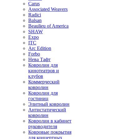
Carus
Associated Weavers
Radici
Balsan
Beaulieu of America
SHAW
Expo
ITC
Arc Edition
Forbo
Нева Тафт
Ковролин для
кинотеатров и
клубов
Коммерческий
ковролин
Ковролин для
гостиниц
Элитный ковролин
Антистатический
ковролин
Ковролин в кабинет
руководителя
Ковровые покрытия
для концертных