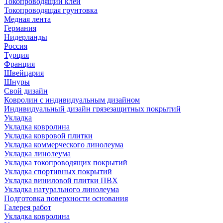
Токопроводящий клей
Токопроводящая грунтовка
Медная лента
Германия
Нидерланды
Россия
Турция
Франция
Швейцария
Шнуры
Свой дизайн
Ковролин с индивидуальным дизайном
Индивидуальный дизайн грязезащитных покрытий
Укладка
Укладка ковролина
Укладка ковровой плитки
Укладка коммерческого линолеума
Укладка линолеума
Укладка токопроводящих покрытий
Укладка спортивных покрытий
Укладка виниловой плитки ПВХ
Укладка натурального линолеума
Подготовка поверхности основания
Галерея работ
Укладка ковролина