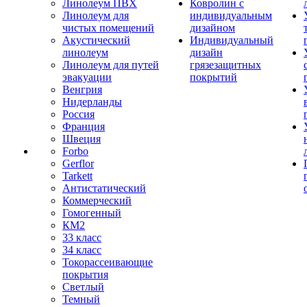
Линолеум ПВХ
Ковролин с
Линолеум для
индивидуальным
чистых помещений
дизайном
Акустический
Индивидуальный
линолеум
дизайн
Линолеум для путей
грязезащитных
эвакуации
покрытий
Венгрия
Нидерланды
Россия
Франция
Швеция
Forbo
Gerflor
Tarkett
Антистатический
Коммерческий
Гомогенный
КМ2
33 класс
34 класс
Токорассеивающие
покрытия
Светлый
Темный