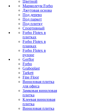
Цветной
Мармолеум Forbo
Джутовая основа
Под дерево
Под паркет
Под плитку
Спортивный
Forbo Flotex в
плитках
Forbo Flotex в
планках
Forbo Flotex в
рулоне
Gerflor
Forbo
Graboplast
Tarkett
Fine Floor
Виниловая плитка
для офиса
Замковая виниловая
плитка
Клеевая виниловая
плитка
Виниловая плитка