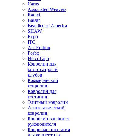
Carus
Associated Weavers
Radici
Balsan
Beaulieu of America
SHAW
Expo
ITC
Arc Edition
Forbo
Нева Тафт
Ковролин для
кинотеатров и
клубов
Коммерческий
ковролин
Ковролин для
гостиниц
Элитный ковролин
Антистатический
ковролин
Ковролин в кабинет
руководителя
Ковровые покрытия
для концертных