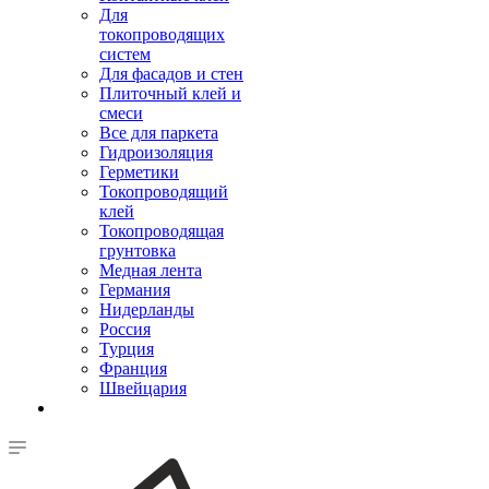
Для
токопроводящих
систем
Для фасадов и стен
Плиточный клей и
смеси
Все для паркета
Гидроизоляция
Герметики
Токопроводящий
клей
Токопроводящая
грунтовка
Медная лента
Германия
Нидерланды
Россия
Турция
Франция
Швейцария