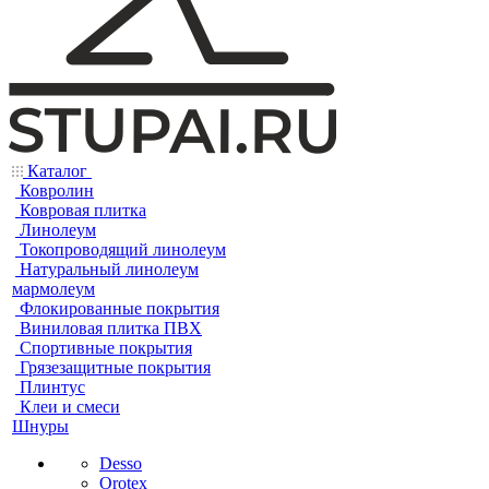
Каталог
Ковролин
Ковровая плитка
Линолеум
Токопроводящий линолеум
Натуральный линолеум
мармолеум
Флокированные покрытия
Виниловая плитка ПВХ
Спортивные покрытия
Грязезащитные покрытия
Плинтус
Клеи и смеси
Шнуры
Desso
Orotex