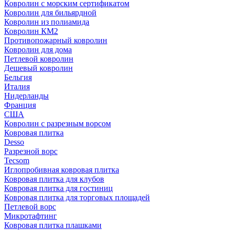
Ковролин с морским сертификатом
Ковролин для бильярдной
Ковролин из полиамида
Ковролин КМ2
Противопожарный ковролин
Ковролин для дома
Петлевой ковролин
Дешевый ковролин
Бельгия
Италия
Нидерланды
Франция
США
Ковролин с разрезным ворсом
Ковровая плитка
Desso
Разрезной ворс
Tecsom
Иглопробивная ковровая плитка
Ковровая плитка для клубов
Ковровая плитка для гостиниц
Ковровая плитка для торговых площадей
Петлевой ворс
Микротафтинг
Ковровая плитка плашками