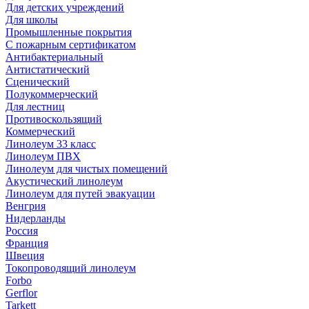
Для детских учреждений
Для школы
Промышленные покрытия
С пожарным сертификатом
Антибактериальный
Антистатический
Сценический
Полукоммерческий
Для лестниц
Противоскользящий
Коммерческий
Линолеум 33 класс
Линолеум ПВХ
Линолеум для чистых помещений
Акустический линолеум
Линолеум для путей эвакуации
Венгрия
Нидерланды
Россия
Франция
Швеция
Токопроводящий линолеум
Forbo
Gerflor
Tarkett