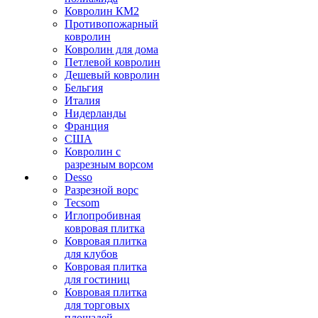
Ковролин КМ2
Противопожарный
ковролин
Ковролин для дома
Петлевой ковролин
Дешевый ковролин
Бельгия
Италия
Нидерланды
Франция
США
Ковролин с
разрезным ворсом
Desso
Разрезной ворс
Tecsom
Иглопробивная
ковровая плитка
Ковровая плитка
для клубов
Ковровая плитка
для гостиниц
Ковровая плитка
для торговых
площадей