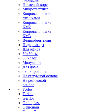
площадей
Петлевой ворс
Микротафтинг
Ковровая плитка
плашками
Ковровая плитка
КМ2
Ковровая плитка
КМ3
Великобритания
Нидерланды
Для офиса
50х50 см
33 класс
Модульная
Для дома
Флокированная
На битумной основе
На резиновой
основе
Forbo
Tarkett
Gerflor
Graboplast
Офисный