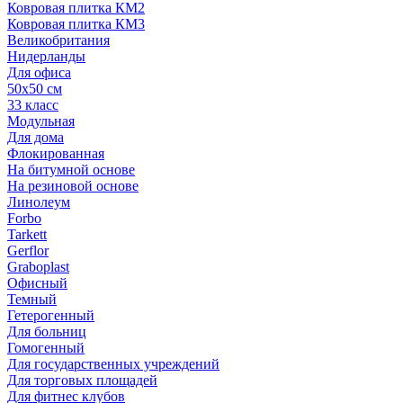
Ковровая плитка КМ2
Ковровая плитка КМ3
Великобритания
Нидерланды
Для офиса
50х50 см
33 класс
Модульная
Для дома
Флокированная
На битумной основе
На резиновой основе
Линолеум
Forbo
Tarkett
Gerflor
Graboplast
Офисный
Темный
Гетерогенный
Для больниц
Гомогенный
Для государственных учреждений
Для торговых площадей
Для фитнес клубов