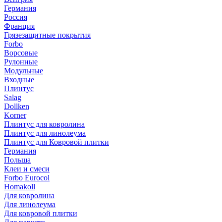
Германия
Россия
Франция
Грязезащитные покрытия
Forbo
Ворсовые
Рулонные
Модульные
Входные
Плинтус
Salag
Dollken
Korner
Плинтус для ковролина
Плинтус для линолеума
Плинтус для Ковровой плитки
Германия
Польша
Клеи и смеси
Forbo Eurocol
Homakoll
Для ковролина
Для линолеума
Для ковровой плитки