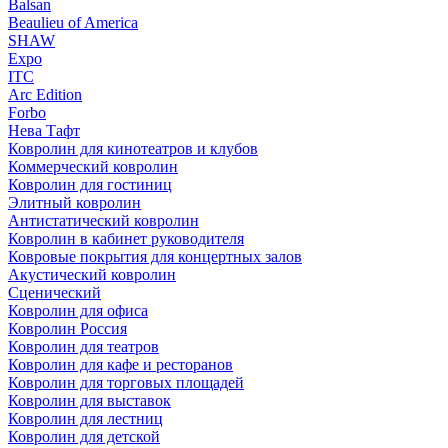
Balsan
Beaulieu of America
SHAW
Expo
ITC
Arc Edition
Forbo
Нева Тафт
Ковролин для кинотеатров и клубов
Коммерческий ковролин
Ковролин для гостиниц
Элитный ковролин
Антистатический ковролин
Ковролин в кабинет руководителя
Ковровые покрытия для концертных залов
Акустический ковролин
Сценический
Ковролин для офиса
Ковролин Россия
Ковролин для театров
Ковролин для кафе и ресторанов
Ковролин для торговых площадей
Ковролин для выставок
Ковролин для лестниц
Ковролин для детской