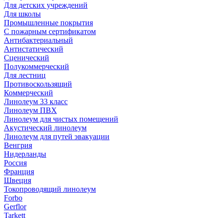
Для детских учреждений
Для школы
Промышленные покрытия
С пожарным сертификатом
Антибактериальный
Антистатический
Сценический
Полукоммерческий
Для лестниц
Противоскользящий
Коммерческий
Линолеум 33 класс
Линолеум ПВХ
Линолеум для чистых помещений
Акустический линолеум
Линолеум для путей эвакуации
Венгрия
Нидерланды
Россия
Франция
Швеция
Токопроводящий линолеум
Forbo
Gerflor
Tarkett