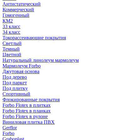
Антистатический
Коммерческий
Гомогенный
КМ2
33 класс
34 класс
Токорассеивающие покрытия
Светлый
Темный
Цветной
Натуральный линолеум мармолеум
Мармолеум Forbo
Джутовая основа
Под дерево
Под паркет
Под плитку
Спортивный
Флокированные покрытия
Forbo Flotex в плитках
Forbo Flotex в планках
Forbo Flotex в рулоне
Виниловая плитка ПВХ
Gerflor
Forbo
Graboplast