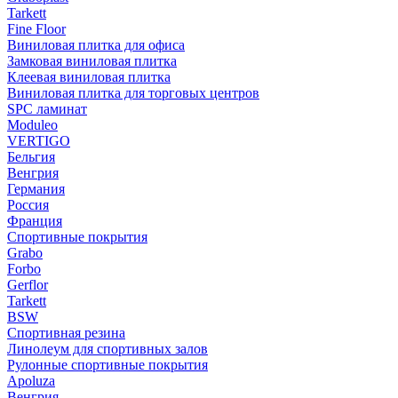
Tarkett
Fine Floor
Виниловая плитка для офиса
Замковая виниловая плитка
Клеевая виниловая плитка
Виниловая плитка для торговых центров
SPC ламинат
Moduleo
VERTIGO
Бельгия
Венгрия
Германия
Россия
Франция
Спортивные покрытия
Grabo
Forbo
Gerflor
Tarkett
BSW
Спортивная резина
Линолеум для спортивных залов
Рулонные спортивные покрытия
Apoluza
Венгрия