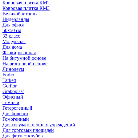
Ковровая плитка КМ2
Ковровая плитка КМ3
Великобритания
Нидерланды
Для офиса
50х50 см
33 класс
Модульная
Для дома
Флокированная
На битумной основе
На резиновой основе
Линолеум
Forbo
Tarkett
Gerflor
Graboplast
Офисный
Темный
Гетерогенный
Для больниц
Гомогенный
Для государственных учреждений
Для торговых площадей
Для фитнес клубов