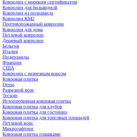
Ковролин с морским сертификатом
Ковролин для бильярдной
Ковролин из полиамида
Ковролин КМ2
Противопожарный ковролин
Ковролин для дома
Петлевой ковролин
Дешевый ковролин
Бельгия
Италия
Нидерланды
Франция
США
Ковролин с разрезным ворсом
Ковровая плитка
Desso
Разрезной ворс
Tecsom
Иглопробивная ковровая плитка
Ковровая плитка для клубов
Ковровая плитка для гостиниц
Ковровая плитка для торговых площадей
Петлевой ворс
Микротафтинг
Ковровая плитка плашками