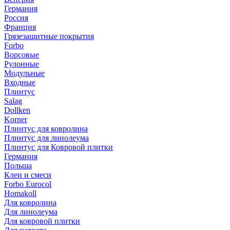
Германия
Россия
Франция
Грязезащитные покрытия
Forbo
Ворсовые
Рулонные
Модульные
Входные
Плинтус
Salag
Dollken
Korner
Плинтус для ковролина
Плинтус для линолеума
Плинтус для Ковровой плитки
Германия
Польша
Клеи и смеси
Forbo Eurocol
Homakoll
Для ковролина
Для линолеума
Для ковровой плитки