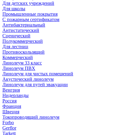
Для детских учреждений
Для школы
Промышленные покрытия
С пожарным сертификатом
Антибактериальный
Антистатический
Сценический
Полукоммерческий
Для лестниц
Противоскользящий
Коммерческий
Линолеум 33 класс
Линолеум ПВХ
Линолеум для чистых помещений
Акустический линолеум
Линолеум для путей эвакуации
Венгрия
Нидерланды
Россия
Франция
Швеция
Токопроводящий линолеум
Forbo
Gerflor
Tarkett