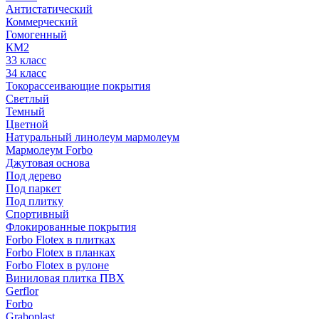
Антистатический
Коммерческий
Гомогенный
КМ2
33 класс
34 класс
Токорассеивающие покрытия
Светлый
Темный
Цветной
Натуральный линолеум мармолеум
Мармолеум Forbo
Джутовая основа
Под дерево
Под паркет
Под плитку
Спортивный
Флокированные покрытия
Forbo Flotex в плитках
Forbo Flotex в планках
Forbo Flotex в рулоне
Виниловая плитка ПВХ
Gerflor
Forbo
Graboplast