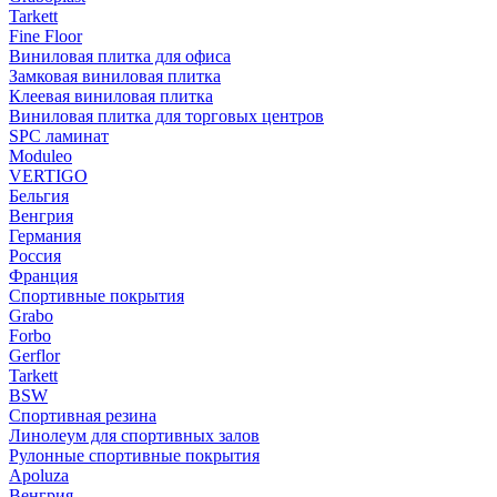
Tarkett
Fine Floor
Виниловая плитка для офиса
Замковая виниловая плитка
Клеевая виниловая плитка
Виниловая плитка для торговых центров
SPC ламинат
Moduleo
VERTIGO
Бельгия
Венгрия
Германия
Россия
Франция
Спортивные покрытия
Grabo
Forbo
Gerflor
Tarkett
BSW
Спортивная резина
Линолеум для спортивных залов
Рулонные спортивные покрытия
Apoluza
Венгрия