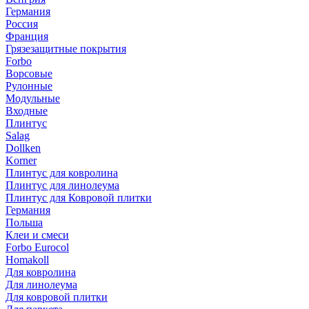
Германия
Россия
Франция
Грязезащитные покрытия
Forbo
Ворсовые
Рулонные
Модульные
Входные
Плинтус
Salag
Dollken
Korner
Плинтус для ковролина
Плинтус для линолеума
Плинтус для Ковровой плитки
Германия
Польша
Клеи и смеси
Forbo Eurocol
Homakoll
Для ковролина
Для линолеума
Для ковровой плитки