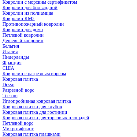
Ковролин с морским сертификатом
Ковролин для бильярдной
Ковролин из полиамида
Ковролин КМ2
Противопожарный ковролин
Ковролин для дома
Петлевой ковролин
Дешевый ковролин
Бельгия
Италия
Нидерланды
Франция
США
Ковролин с разрезным ворсом
Ковровая плитка
Desso
Разрезной ворс
Tecsom
Иглопробивная ковровая плитка
Ковровая плитка для клубов
Ковровая плитка для гостиниц
Ковровая плитка для торговых площадей
Петлевой ворс
Микротафтинг
Ковровая плитка плашками