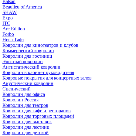
Balsan
Beaulieu of America
SHAW
Expo
ITC
Arc Edition
Forbo
Нева Тафт
Ковролин для кинотеатров и клубов
Коммерческий ковролин
Ковролин для гостиниц
Элитный ковролин
Антистатический ковролин
Ковролин в кабинет руководителя
Ковровые покрытия для концертных залов
Акустический ковролин
Сценический
Ковролин для офиса
Ковролин Россия
Ковролин для театров
Ковролин для кафе и ресторанов
Ковролин для торговых площадей
Ковролин для выставок
Ковролин для лестниц
Ковролин для детской