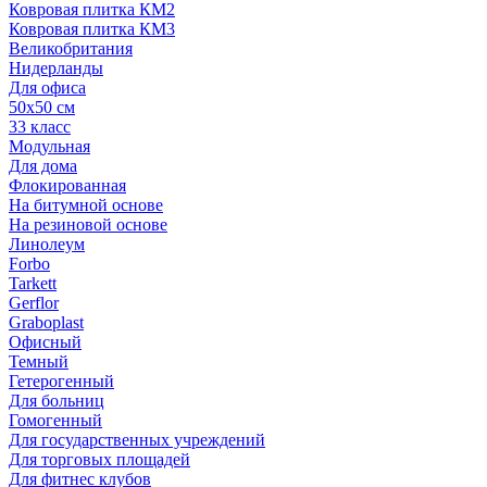
Ковровая плитка КМ2
Ковровая плитка КМ3
Великобритания
Нидерланды
Для офиса
50х50 см
33 класс
Модульная
Для дома
Флокированная
На битумной основе
На резиновой основе
Линолеум
Forbo
Tarkett
Gerflor
Graboplast
Офисный
Темный
Гетерогенный
Для больниц
Гомогенный
Для государственных учреждений
Для торговых площадей
Для фитнес клубов