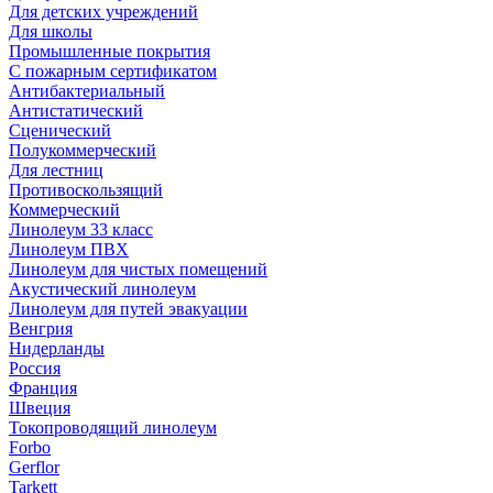
Для детских учреждений
Для школы
Промышленные покрытия
С пожарным сертификатом
Антибактериальный
Антистатический
Сценический
Полукоммерческий
Для лестниц
Противоскользящий
Коммерческий
Линолеум 33 класс
Линолеум ПВХ
Линолеум для чистых помещений
Акустический линолеум
Линолеум для путей эвакуации
Венгрия
Нидерланды
Россия
Франция
Швеция
Токопроводящий линолеум
Forbo
Gerflor
Tarkett