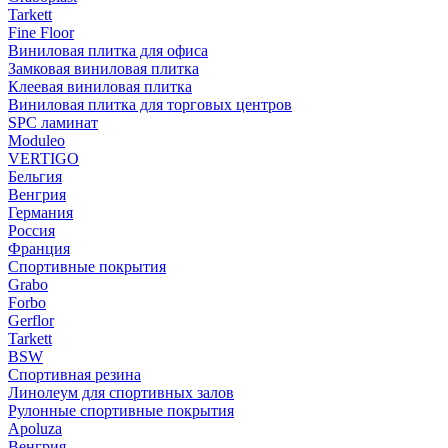
Tarkett
Fine Floor
Виниловая плитка для офиса
Замковая виниловая плитка
Клеевая виниловая плитка
Виниловая плитка для торговых центров
SPC ламинат
Moduleo
VERTIGO
Бельгия
Венгрия
Германия
Россия
Франция
Спортивные покрытия
Grabo
Forbo
Gerflor
Tarkett
BSW
Спортивная резина
Линолеум для спортивных залов
Рулонные спортивные покрытия
Apoluza
Венгрия