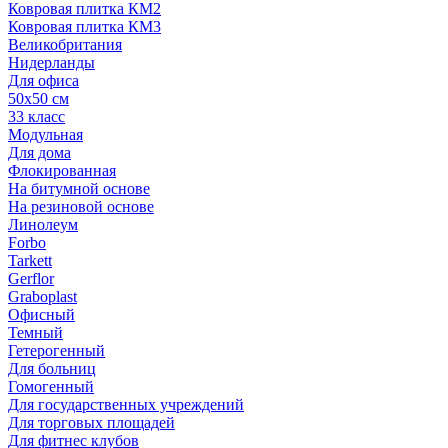
Ковровая плитка КМ2
Ковровая плитка КМ3
Великобритания
Нидерланды
Для офиса
50х50 см
33 класс
Модульная
Для дома
Флокированная
На битумной основе
На резиновой основе
Линолеум
Forbo
Tarkett
Gerflor
Graboplast
Офисный
Темный
Гетерогенный
Для больниц
Гомогенный
Для государственных учреждений
Для торговых площадей
Для фитнес клубов