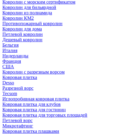
Ковролин с морским сертификатом
Ковролин для бильярдной
Ковролин из полиамида
Ковролин КМ2
Противопожарный ковролин
Ковролин для дома
Петлевой ковролин
Дешевый ковролин
Бельгия
Италия
Нидерланды
Франция
США
Ковролин с разрезным ворсом
Ковровая плитка
Desso
Разрезной ворс
Tecsom
Иглопробивная ковровая плитка
Ковровая плитка для клубов
Ковровая плитка для гостиниц
Ковровая плитка для торговых площадей
Петлевой ворс
Микротафтинг
Ковровая плитка плашками