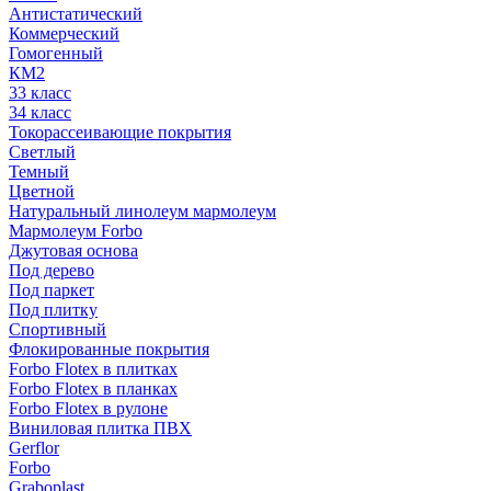
Антистатический
Коммерческий
Гомогенный
КМ2
33 класс
34 класс
Токорассеивающие покрытия
Светлый
Темный
Цветной
Натуральный линолеум мармолеум
Мармолеум Forbo
Джутовая основа
Под дерево
Под паркет
Под плитку
Спортивный
Флокированные покрытия
Forbo Flotex в плитках
Forbo Flotex в планках
Forbo Flotex в рулоне
Виниловая плитка ПВХ
Gerflor
Forbo
Graboplast