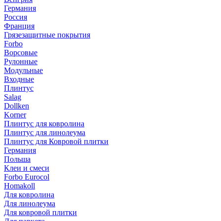
Германия
Россия
Франция
Грязезащитные покрытия
Forbo
Ворсовые
Рулонные
Модульные
Входные
Плинтус
Salag
Dollken
Korner
Плинтус для ковролина
Плинтус для линолеума
Плинтус для Ковровой плитки
Германия
Польша
Клеи и смеси
Forbo Eurocol
Homakoll
Для ковролина
Для линолеума
Для ковровой плитки