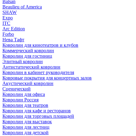
Balsan
Beaulieu of America
SHAW
Expo
ITC
Arc Edition
Forbo
Нева Тафт
Ковролин для кинотеатров и клубов
Коммерческий ковролин
Ковролин для гостиниц
Элитный ковролин
Антистатический ковролин
Ковролин в кабинет руководителя
Ковровые покрытия для концертных залов
Акустический ковролин
Сценический
Ковролин для офиса
Ковролин Россия
Ковролин для театров
Ковролин для кафе и ресторанов
Ковролин для торговых площадей
Ковролин для выставок
Ковролин для лестниц
Ковролин для детской