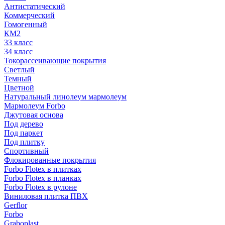
Антистатический
Коммерческий
Гомогенный
КМ2
33 класс
34 класс
Токорассеивающие покрытия
Светлый
Темный
Цветной
Натуральный линолеум мармолеум
Мармолеум Forbo
Джутовая основа
Под дерево
Под паркет
Под плитку
Спортивный
Флокированные покрытия
Forbo Flotex в плитках
Forbo Flotex в планках
Forbo Flotex в рулоне
Виниловая плитка ПВХ
Gerflor
Forbo
Graboplast