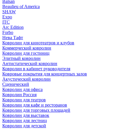
Balsan
Beaulieu of America
SHAW
Expo
ITC
Arc Edition
Forbo
Нева Тафт
Ковролин для кинотеатров и клубов
Коммерческий ковролин
Ковролин для гостиниц
Элитный ковролин
Антистатический ковролин
Ковролин в кабинет руководителя
Ковровые покрытия для концертных залов
Акустический ковролин
Сценический
Ковролин для офиса
Ковролин Россия
Ковролин для театров
Ковролин для кафе и ресторанов
Ковролин для торговых площадей
Ковролин для выставок
Ковролин для лестниц
Ковролин для детской