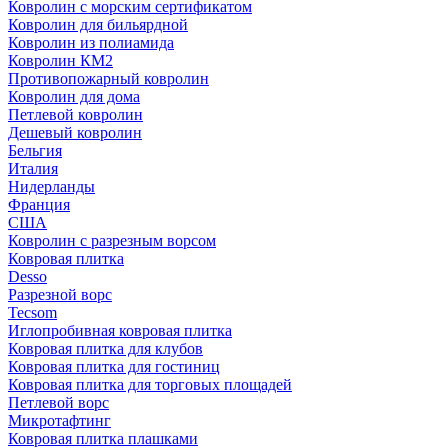
Ковролин с морским сертификатом
Ковролин для бильярдной
Ковролин из полиамида
Ковролин КМ2
Противопожарный ковролин
Ковролин для дома
Петлевой ковролин
Дешевый ковролин
Бельгия
Италия
Нидерланды
Франция
США
Ковролин с разрезным ворсом
Ковровая плитка
Desso
Разрезной ворс
Tecsom
Иглопробивная ковровая плитка
Ковровая плитка для клубов
Ковровая плитка для гостиниц
Ковровая плитка для торговых площадей
Петлевой ворс
Микротафтинг
Ковровая плитка плашками