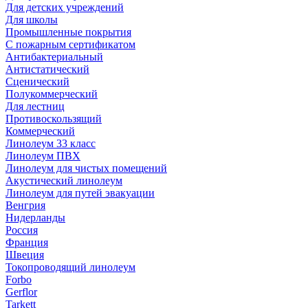
Для детских учреждений
Для школы
Промышленные покрытия
С пожарным сертификатом
Антибактериальный
Антистатический
Сценический
Полукоммерческий
Для лестниц
Противоскользящий
Коммерческий
Линолеум 33 класс
Линолеум ПВХ
Линолеум для чистых помещений
Акустический линолеум
Линолеум для путей эвакуации
Венгрия
Нидерланды
Россия
Франция
Швеция
Токопроводящий линолеум
Forbo
Gerflor
Tarkett