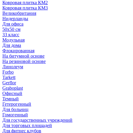
Ковровая плитка КМ2
Ковровая плитка КМ3
Великобритания
Нидерланды
Для офиса
50х50 см
33 класс
Модульная
Для дома
Флокированная
На битумной основе
На резиновой основе
Линолеум
Forbo
Tarkett
Gerflor
Graboplast
Офисный
Темный
Гетерогенный
Для больниц
Гомогенный
Для государственных учреждений
Для торговых площадей
Для фитнес клубов