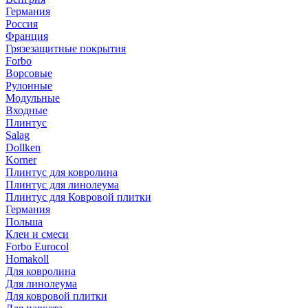
Германия
Россия
Франция
Грязезащитные покрытия
Forbo
Ворсовые
Рулонные
Модульные
Входные
Плинтус
Salag
Dollken
Korner
Плинтус для ковролина
Плинтус для линолеума
Плинтус для Ковровой плитки
Германия
Польша
Клеи и смеси
Forbo Eurocol
Homakoll
Для ковролина
Для линолеума
Для ковровой плитки