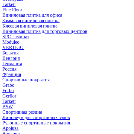
Tarkett
Fine Floor
Виниловая плитка для офиса
Замковая виниловая плитка
Клеевая виниловая плитка
Виниловая плитка для торговых центров
SPC ламинат
Moduleo
VERTIGO
Бельгия
Венгрия
Германия
Россия
Франция
Спортивные покрытия
Grabo
Forbo
Gerflor
Tarkett
BSW
Спортивная резина
Линолеум для спортивных залов
Рулонные спортивные покрытия
Apoluza
Венгрия