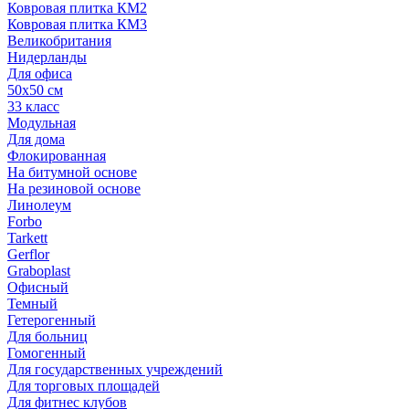
Ковровая плитка КМ2
Ковровая плитка КМ3
Великобритания
Нидерланды
Для офиса
50х50 см
33 класс
Модульная
Для дома
Флокированная
На битумной основе
На резиновой основе
Линолеум
Forbo
Tarkett
Gerflor
Graboplast
Офисный
Темный
Гетерогенный
Для больниц
Гомогенный
Для государственных учреждений
Для торговых площадей
Для фитнес клубов