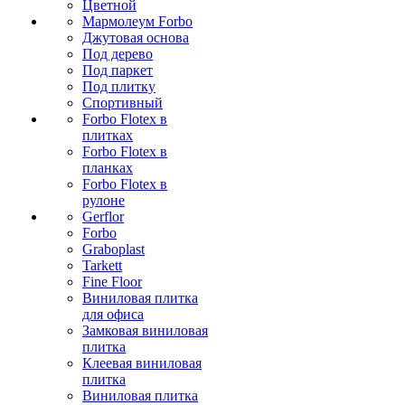
Цветной
Мармолеум Forbo
Джутовая основа
Под дерево
Под паркет
Под плитку
Спортивный
Forbo Flotex в
плитках
Forbo Flotex в
планках
Forbo Flotex в
рулоне
Gerflor
Forbo
Graboplast
Tarkett
Fine Floor
Виниловая плитка
для офиса
Замковая виниловая
плитка
Клеевая виниловая
плитка
Виниловая плитка