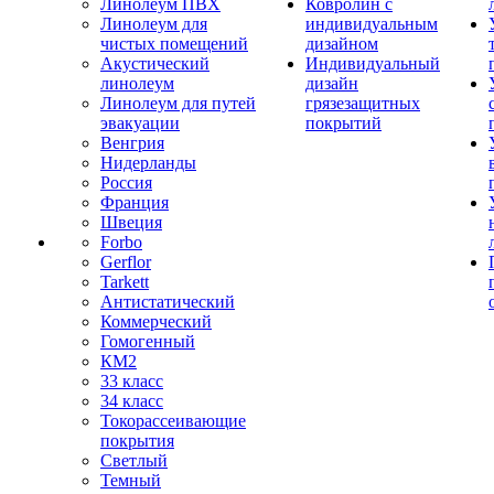
Линолеум ПВХ
Ковролин с
Линолеум для
индивидуальным
чистых помещений
дизайном
Акустический
Индивидуальный
линолеум
дизайн
Линолеум для путей
грязезащитных
эвакуации
покрытий
Венгрия
Нидерланды
Россия
Франция
Швеция
Forbo
Gerflor
Tarkett
Антистатический
Коммерческий
Гомогенный
КМ2
33 класс
34 класс
Токорассеивающие
покрытия
Светлый
Темный