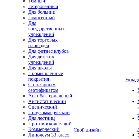
Темный
Гетерогенный
Для больниц
Гомогенный
Для
государственных
учреждений
Для торговых
площадей
Для фитнес клубов
Для детских
учреждений
Для школы
Промышленные
покрытия
Уклад
С пожарным
сертификатом
Антибактериальный
Антистатический
Сценический
Полукоммерческий
Для лестниц
Противоскользящий
Коммерческий
Свой дизайн
Линолеум 33 класс