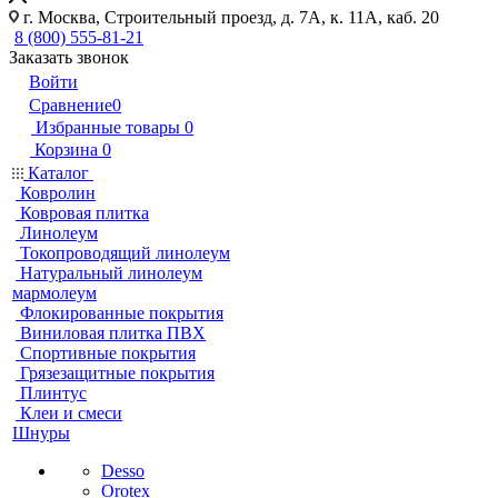
г. Москва, Строительный проезд, д. 7А, к. 11А, каб. 20
8 (800) 555-81-21
Заказать звонок
Войти
Сравнение
0
Избранные товары
0
Корзина
0
Каталог
Ковролин
Ковровая плитка
Линолеум
Токопроводящий линолеум
Натуральный линолеум
мармолеум
Флокированные покрытия
Виниловая плитка ПВХ
Спортивные покрытия
Грязезащитные покрытия
Плинтус
Клеи и смеси
Шнуры
Desso
Orotex