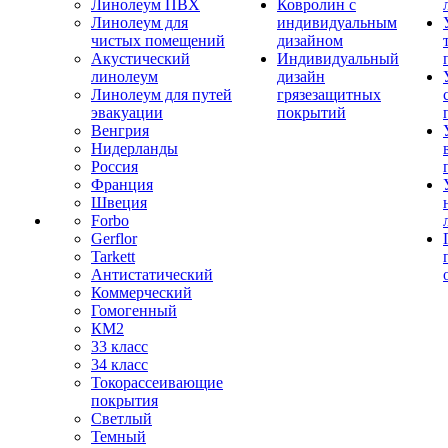
Линолеум ПВХ
Ковролин с
Линолеум для
индивидуальным
чистых помещений
дизайном
Акустический
Индивидуальный
линолеум
дизайн
Линолеум для путей
грязезащитных
эвакуации
покрытий
Венгрия
Нидерланды
Россия
Франция
Швеция
Forbo
Gerflor
Tarkett
Антистатический
Коммерческий
Гомогенный
КМ2
33 класс
34 класс
Токорассеивающие
покрытия
Светлый
Темный