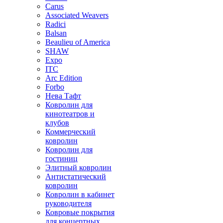
Carus
Associated Weavers
Radici
Balsan
Beaulieu of America
SHAW
Expo
ITC
Arc Edition
Forbo
Нева Тафт
Ковролин для
кинотеатров и
клубов
Коммерческий
ковролин
Ковролин для
гостиниц
Элитный ковролин
Антистатический
ковролин
Ковролин в кабинет
руководителя
Ковровые покрытия
для концертных