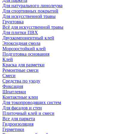
Для паркета
Для натурального линолеума
Для спортивных покрытий
Для искусственной травы
Грунтовка
Всё для искусственной травы
Для плитки ПВХ
Двухкомпонентный клей
Эпоксидная смола
Морозостойкий клей
Подготовка основания
Клей
Краска для разметки
Ремонтные смеси
Смеси
Средства по уходу
Фиксация
Шпатлевки
Контактные клеи
Для токопроводящих систем
Для фасадов и стен
Плиточный клей и смеси
Все для паркета
Гидроизоляция
Герметики