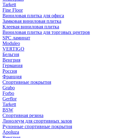
Tarkett
Fine Floor
Виниловая плитка для офиса
Замковая виниловая плитка
Клеевая виниловая плитка
Виниловая плитка для торговых центров
SPC ламинат
Moduleo
VERTIGO
Бельгия
Венгрия
Германия
Россия
Франция
Спортивные покрытия
Grabo
Forbo
Gerflor
Tarkett
BSW
Спортивная резина
Линолеум для спортивных залов
Рулонные спортивные покрытия
Apoluza
Венгрия