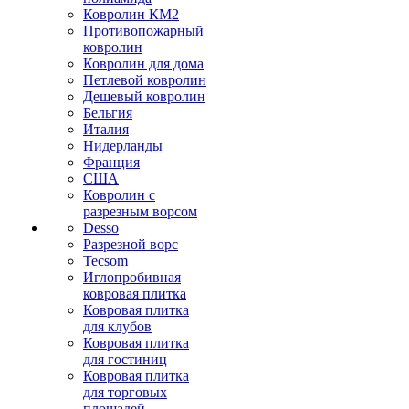
Ковролин КМ2
Противопожарный
ковролин
Ковролин для дома
Петлевой ковролин
Дешевый ковролин
Бельгия
Италия
Нидерланды
Франция
США
Ковролин с
разрезным ворсом
Desso
Разрезной ворс
Tecsom
Иглопробивная
ковровая плитка
Ковровая плитка
для клубов
Ковровая плитка
для гостиниц
Ковровая плитка
для торговых
площадей