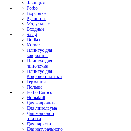
Франция
Forbo
Ворсовые
Рулонные
Модульные
Входные
Salag
Dollken
Korner
Плинтус для
ковролина
Плинтус для
линолеума
Плинтус для
Ковровой плитки
Германия
Польша
Forbo Eurocol
Homakoll
Для ковролина
Для линолеума
Для ковровой
плитки
Для паркета
Для натурального