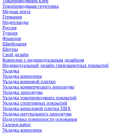
Токопроводящий клей
Токопроводящая грунтовка
Медная лента
Германия
Нидерланды
Россия
Турция
Франция
Швейцария
Шнуры
Свой дизайн
Ковролин с индивидуальным дизайном
Индивидуальный дизайн грязезащитных покрытий
Укладка
Укладка ковролина
Укладка ковровой плитки
Укладка коммерческого линолеума
Укладка линолеума
Укладка токопроводящих покрытий
Укладка спортивных покрытий
Укладка виниловой плитки ПВХ
Укладка натурального линолеума
Подготовка поверхности основания
Галерея работ
Укладка ковролина