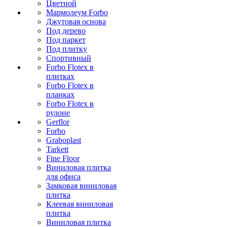
Цветной
Мармолеум Forbo
Джутовая основа
Под дерево
Под паркет
Под плитку
Спортивный
Forbo Flotex в
плитках
Forbo Flotex в
планках
Forbo Flotex в
рулоне
Gerflor
Forbo
Graboplast
Tarkett
Fine Floor
Виниловая плитка
для офиса
Замковая виниловая
плитка
Клеевая виниловая
плитка
Виниловая плитка