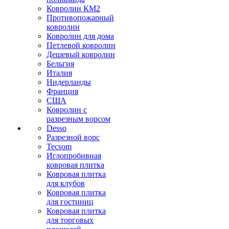
Ковролин КМ2
Противопожарный
ковролин
Ковролин для дома
Петлевой ковролин
Дешевый ковролин
Бельгия
Италия
Нидерланды
Франция
США
Ковролин с
разрезным ворсом
Desso
Разрезной ворс
Tecsom
Иглопробивная
ковровая плитка
Ковровая плитка
для клубов
Ковровая плитка
для гостиниц
Ковровая плитка
для торговых