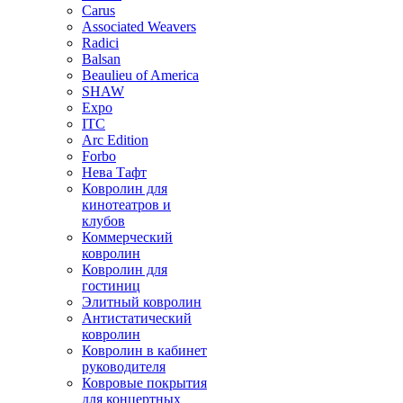
Carus
Associated Weavers
Radici
Balsan
Beaulieu of America
SHAW
Expo
ITC
Arc Edition
Forbo
Нева Тафт
Ковролин для
кинотеатров и
клубов
Коммерческий
ковролин
Ковролин для
гостиниц
Элитный ковролин
Антистатический
ковролин
Ковролин в кабинет
руководителя
Ковровые покрытия
для концертных