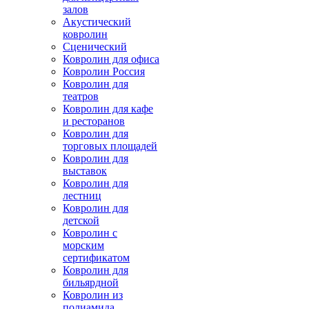
залов
Акустический
ковролин
Сценический
Ковролин для офиса
Ковролин Россия
Ковролин для
театров
Ковролин для кафе
и ресторанов
Ковролин для
торговых площадей
Ковролин для
выставок
Ковролин для
лестниц
Ковролин для
детской
Ковролин с
морским
сертификатом
Ковролин для
бильярдной
Ковролин из
полиамида