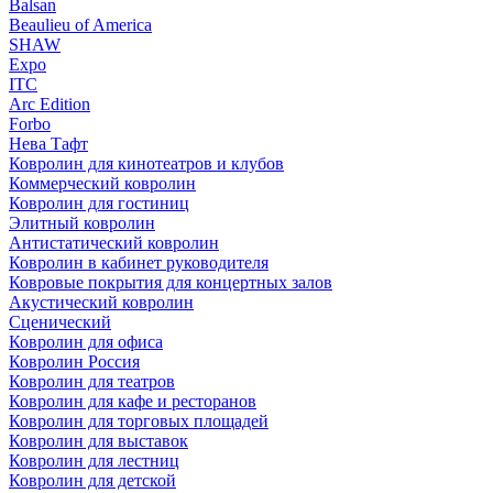
Balsan
Beaulieu of America
SHAW
Expo
ITC
Arc Edition
Forbo
Нева Тафт
Ковролин для кинотеатров и клубов
Коммерческий ковролин
Ковролин для гостиниц
Элитный ковролин
Антистатический ковролин
Ковролин в кабинет руководителя
Ковровые покрытия для концертных залов
Акустический ковролин
Сценический
Ковролин для офиса
Ковролин Россия
Ковролин для театров
Ковролин для кафе и ресторанов
Ковролин для торговых площадей
Ковролин для выставок
Ковролин для лестниц
Ковролин для детской