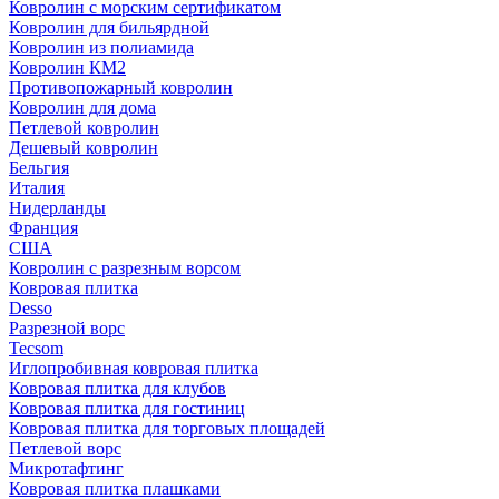
Ковролин с морским сертификатом
Ковролин для бильярдной
Ковролин из полиамида
Ковролин КМ2
Противопожарный ковролин
Ковролин для дома
Петлевой ковролин
Дешевый ковролин
Бельгия
Италия
Нидерланды
Франция
США
Ковролин с разрезным ворсом
Ковровая плитка
Desso
Разрезной ворс
Tecsom
Иглопробивная ковровая плитка
Ковровая плитка для клубов
Ковровая плитка для гостиниц
Ковровая плитка для торговых площадей
Петлевой ворс
Микротафтинг
Ковровая плитка плашками