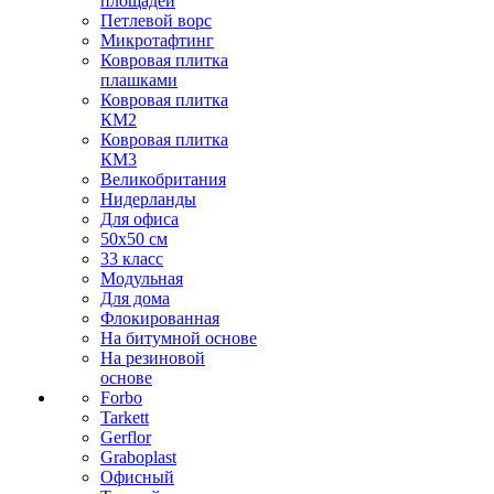
площадей
Петлевой ворс
Микротафтинг
Ковровая плитка
плашками
Ковровая плитка
КМ2
Ковровая плитка
КМ3
Великобритания
Нидерланды
Для офиса
50х50 см
33 класс
Модульная
Для дома
Флокированная
На битумной основе
На резиновой
основе
Forbo
Tarkett
Gerflor
Graboplast
Офисный