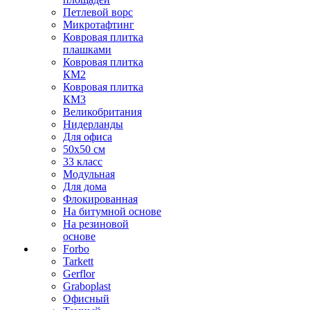
Петлевой ворс
Микротафтинг
Ковровая плитка
плашками
Ковровая плитка
КМ2
Ковровая плитка
КМ3
Великобритания
Нидерланды
Для офиса
50х50 см
33 класс
Модульная
Для дома
Флокированная
На битумной основе
На резиновой
основе
Forbo
Tarkett
Gerflor
Graboplast
Офисный