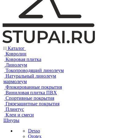
Каталог
Ковролин
Ковровая плитка
Линолеум
Токопроводящий линолеум
Натуральный линолеум
мармолеум
Флокированные покрытия
Виниловая плитка ПВХ
Спортивные покрытия
Грязезащитные покрытия
Плинтус
Клеи и смеси
Шнуры
Desso
Orotex