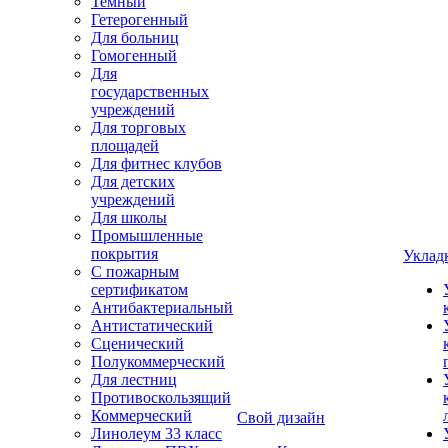
Темный
Гетерогенный
Для больниц
Гомогенный
Для
государственных
учреждений
Для торговых
площадей
Для фитнес клубов
Для детских
учреждений
Для школы
Промышленные
покрытия
Уклад
С пожарным
сертификатом
Антибактериальный
Антистатический
Сценический
Полукоммерческий
Для лестниц
Противоскользящий
Коммерческий
Свой дизайн
Линолеум 33 класс