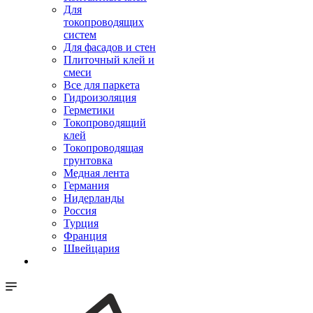
Для
токопроводящих
систем
Для фасадов и стен
Плиточный клей и
смеси
Все для паркета
Гидроизоляция
Герметики
Токопроводящий
клей
Токопроводящая
грунтовка
Медная лента
Германия
Нидерланды
Россия
Турция
Франция
Швейцария