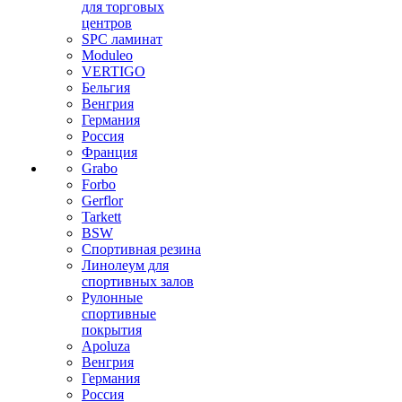
для торговых
центров
SPC ламинат
Moduleo
VERTIGO
Бельгия
Венгрия
Германия
Россия
Франция
Grabo
Forbo
Gerflor
Tarkett
BSW
Спортивная резина
Линолеум для
спортивных залов
Рулонные
спортивные
покрытия
Apoluza
Венгрия
Германия
Россия