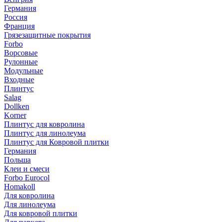
Германия
Россия
Франция
Грязезащитные покрытия
Forbo
Ворсовые
Рулонные
Модульные
Входные
Плинтус
Salag
Dollken
Korner
Плинтус для ковролина
Плинтус для линолеума
Плинтус для Ковровой плитки
Германия
Польша
Клеи и смеси
Forbo Eurocol
Homakoll
Для ковролина
Для линолеума
Для ковровой плитки