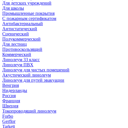
Для детских учреждений
Для школы
Промышленные покрытия
С пожарным сертификатом
Антибактериальный
Антистатический
Сценический
Полукоммерческий
Для лестниц
Противоскользящий
Коммерческий
Линолеум 33 класс
Линолеум ПВХ
Линолеум для чистых помещений
Акустический линолеум
Линолеум для путей эвакуации
Венгрия
Нидерланды
Россия
Франция
Швеция
Токопроводящий линолеум
Forbo
Gerflor
Tarkett