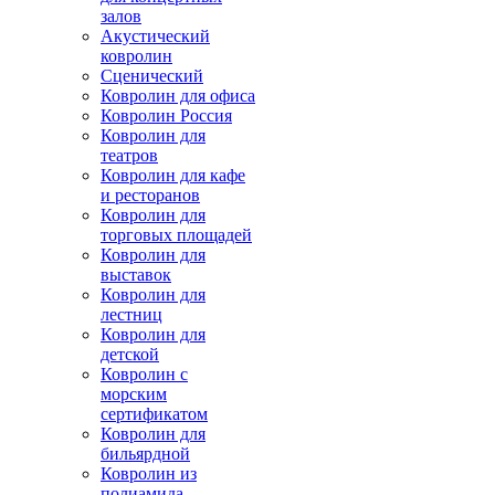
залов
Акустический
ковролин
Сценический
Ковролин для офиса
Ковролин Россия
Ковролин для
театров
Ковролин для кафе
и ресторанов
Ковролин для
торговых площадей
Ковролин для
выставок
Ковролин для
лестниц
Ковролин для
детской
Ковролин с
морским
сертификатом
Ковролин для
бильярдной
Ковролин из
полиамида