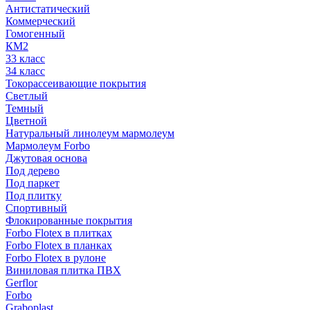
Антистатический
Коммерческий
Гомогенный
КМ2
33 класс
34 класс
Токорассеивающие покрытия
Светлый
Темный
Цветной
Натуральный линолеум мармолеум
Мармолеум Forbo
Джутовая основа
Под дерево
Под паркет
Под плитку
Спортивный
Флокированные покрытия
Forbo Flotex в плитках
Forbo Flotex в планках
Forbo Flotex в рулоне
Виниловая плитка ПВХ
Gerflor
Forbo
Graboplast