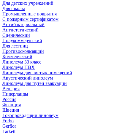
Для детских учреждений
Для школы
Промышленные покрытия
С пожарным сертификатом
Антибактериальный
Антистатический
Сценический
Полукоммерческий
Для лестниц
Противоскользящий
Коммерческий
Линолеум 33 класс
Линолеум ПВХ
Линолеум для чистых помещений
Акустический линолеум
Линолеум для путей эвакуации
Венгрия
Нидерланды
Россия
Франция
Швеция
Токопроводящий линолеум
Forbo
Gerflor
Tarkett