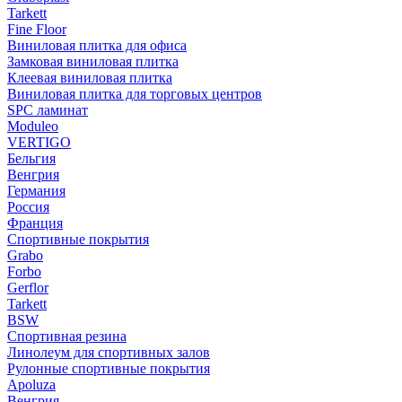
Tarkett
Fine Floor
Виниловая плитка для офиса
Замковая виниловая плитка
Клеевая виниловая плитка
Виниловая плитка для торговых центров
SPC ламинат
Moduleo
VERTIGO
Бельгия
Венгрия
Германия
Россия
Франция
Спортивные покрытия
Grabo
Forbo
Gerflor
Tarkett
BSW
Спортивная резина
Линолеум для спортивных залов
Рулонные спортивные покрытия
Apoluza
Венгрия