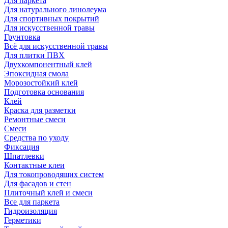
Для паркета
Для натурального линолеума
Для спортивных покрытий
Для искусственной травы
Грунтовка
Всё для искусственной травы
Для плитки ПВХ
Двухкомпонентный клей
Эпоксидная смола
Морозостойкий клей
Подготовка основания
Клей
Краска для разметки
Ремонтные смеси
Смеси
Средства по уходу
Фиксация
Шпатлевки
Контактные клеи
Для токопроводящих систем
Для фасадов и стен
Плиточный клей и смеси
Все для паркета
Гидроизоляция
Герметики