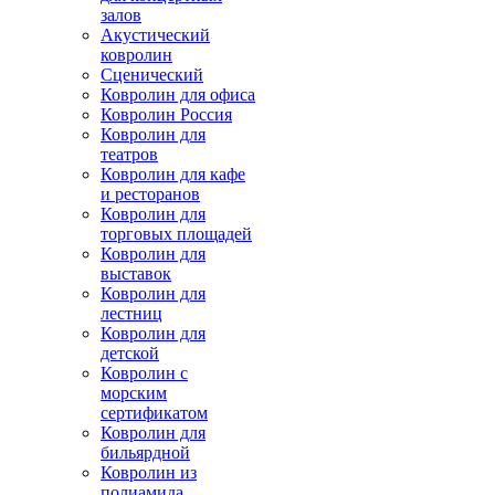
залов
Акустический
ковролин
Сценический
Ковролин для офиса
Ковролин Россия
Ковролин для
театров
Ковролин для кафе
и ресторанов
Ковролин для
торговых площадей
Ковролин для
выставок
Ковролин для
лестниц
Ковролин для
детской
Ковролин с
морским
сертификатом
Ковролин для
бильярдной
Ковролин из
полиамида