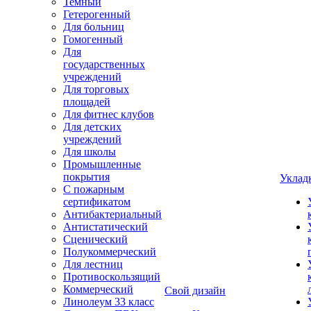
Темный
Гетерогенный
Для больниц
Гомогенный
Для
государственных
учреждений
Для торговых
площадей
Для фитнес клубов
Для детских
учреждений
Для школы
Промышленные
покрытия
Уклад
С пожарным
сертификатом
Антибактериальный
Антистатический
Сценический
Полукоммерческий
Для лестниц
Противоскользящий
Коммерческий
Свой дизайн
Линолеум 33 класс