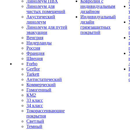
Линолеум ПВХ
Ковролин с
Линолеум для
индивидуальным
чистых помещений
дизайном
Акустический
Индивидуальный
линолеум
дизайн
Линолеум для путей
грязезащитных
эвакуации
покрытий
Венгрия
Нидерланды
Россия
Франция
Швеция
Forbo
Gerflor
Tarkett
Антистатический
Коммерческий
Гомогенный
КМ2
33 класс
34 класс
Токорассеивающие
покрытия
Светлый
Темный