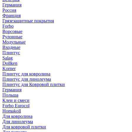
Германия
Россия
Франция
Грязезащитные покрытия
Forbo
Ворсовые
Рулонные
Модульные
Входные
Плинтус
Salag
Dollken
Korner
Плинтус для ковролина
Плинтус для линолеума
Плинтус для Ковровой плитки
Германия
Польша
Клеи и смеси
Forbo Eurocol
Homakoll
Для ковролина
Для линолеума
Для ковровой плитки