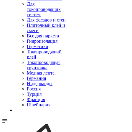
Для
токопроводящих
систем
Для фасадов и стен
Плиточный клей и
смеси
Все для паркета
Гидроизоляция
Герметики
Токопроводящий
клей
Токопроводящая
грунтовка
Медная лента
Германия
Нидерланды
Россия
Турция
Франция
Швейцария