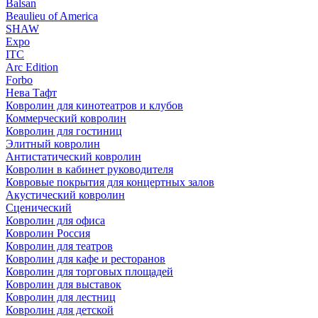
Balsan
Beaulieu of America
SHAW
Expo
ITC
Arc Edition
Forbo
Нева Тафт
Ковролин для кинотеатров и клубов
Коммерческий ковролин
Ковролин для гостиниц
Элитный ковролин
Антистатический ковролин
Ковролин в кабинет руководителя
Ковровые покрытия для концертных залов
Акустический ковролин
Сценический
Ковролин для офиса
Ковролин Россия
Ковролин для театров
Ковролин для кафе и ресторанов
Ковролин для торговых площадей
Ковролин для выставок
Ковролин для лестниц
Ковролин для детской