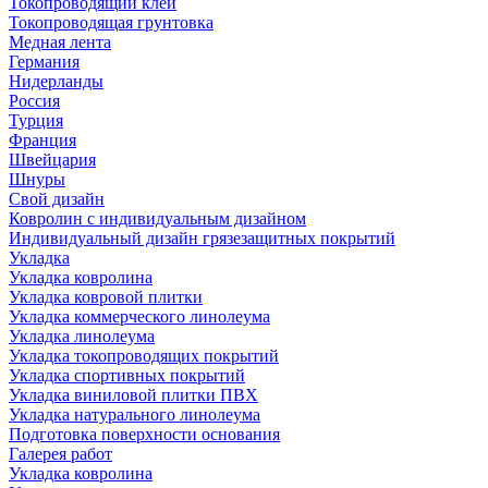
Токопроводящий клей
Токопроводящая грунтовка
Медная лента
Германия
Нидерланды
Россия
Турция
Франция
Швейцария
Шнуры
Свой дизайн
Ковролин с индивидуальным дизайном
Индивидуальный дизайн грязезащитных покрытий
Укладка
Укладка ковролина
Укладка ковровой плитки
Укладка коммерческого линолеума
Укладка линолеума
Укладка токопроводящих покрытий
Укладка спортивных покрытий
Укладка виниловой плитки ПВХ
Укладка натурального линолеума
Подготовка поверхности основания
Галерея работ
Укладка ковролина