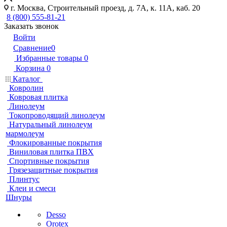
г. Москва, Строительный проезд, д. 7А, к. 11А, каб. 20
8 (800) 555-81-21
Заказать звонок
Войти
Сравнение
0
Избранные товары
0
Корзина
0
Каталог
Ковролин
Ковровая плитка
Линолеум
Токопроводящий линолеум
Натуральный линолеум
мармолеум
Флокированные покрытия
Виниловая плитка ПВХ
Спортивные покрытия
Грязезащитные покрытия
Плинтус
Клеи и смеси
Шнуры
Desso
Orotex