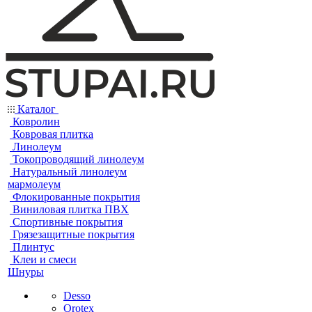
Каталог
Ковролин
Ковровая плитка
Линолеум
Токопроводящий линолеум
Натуральный линолеум
мармолеум
Флокированные покрытия
Виниловая плитка ПВХ
Спортивные покрытия
Грязезащитные покрытия
Плинтус
Клеи и смеси
Шнуры
Desso
Orotex