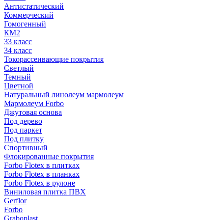
Антистатический
Коммерческий
Гомогенный
КМ2
33 класс
34 класс
Токорассеивающие покрытия
Светлый
Темный
Цветной
Натуральный линолеум мармолеум
Мармолеум Forbo
Джутовая основа
Под дерево
Под паркет
Под плитку
Спортивный
Флокированные покрытия
Forbo Flotex в плитках
Forbo Flotex в планках
Forbo Flotex в рулоне
Виниловая плитка ПВХ
Gerflor
Forbo
Graboplast