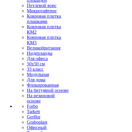
площадей
Петлевой ворс
Микротафтинг
Ковровая плитка
плашками
Ковровая плитка
КМ2
Ковровая плитка
КМ3
Великобритания
Нидерланды
Для офиса
50х50 см
33 класс
Модульная
Для дома
Флокированная
На битумной основе
На резиновой
основе
Forbo
Tarkett
Gerflor
Graboplast
Офисный