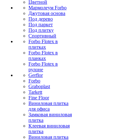
Цветной
Мармолеум Forbo
Джутовая основа
Под дерево
Под паркет
Под плитку
Спортивный
Forbo Flotex в
плитках
Forbo Flotex в
планках
Forbo Flotex в
рулоне
Gerflor
Forbo
Graboplast
Tarkett
Fine Floor
Виниловая плитка
для офиса
Замковая виниловая
плитка
Клеевая виниловая
плитка
Виниловая плитка