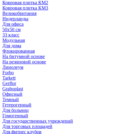
Ковровая плитка КМ2
Ковровая плитка КМ3
Великобритания
Нидерланды
Для офиса
50х50 см
33 класс
Модульная
Для дома
Флокированная
На битумной основе
На резиновой основе
Линолеум
Forbo
Tarkett
Gerflor
Graboplast
Офисный
Темный
Гетерогенный
Для больниц
Гомогенный
Для государственных учреждений
Для торговых площадей
Для фитнес клубов