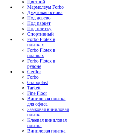
Цветной
Мармолеум Forbo
Джутовая основа
Под дерево
Под паркет
Под плитку
Спортивный
Forbo Flotex в
плитках
Forbo Flotex в
планках
Forbo Flotex в
рулоне
Gerflor
Forbo
Graboplast
Tarkett
Fine Floor
Виниловая плитка
для офиса
Замковая виниловая
плитка
Клеевая виниловая
плитка
Виниловая плитка