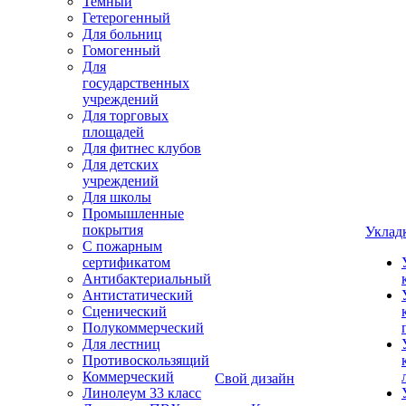
Темный
Гетерогенный
Для больниц
Гомогенный
Для
государственных
учреждений
Для торговых
площадей
Для фитнес клубов
Для детских
учреждений
Для школы
Промышленные
покрытия
Уклад
С пожарным
сертификатом
Антибактериальный
Антистатический
Сценический
Полукоммерческий
Для лестниц
Противоскользящий
Коммерческий
Свой дизайн
Линолеум 33 класс