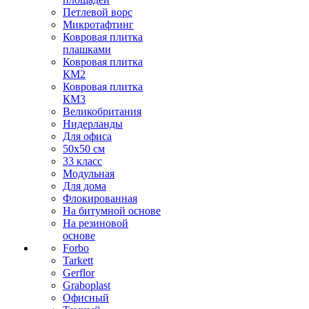
Петлевой ворс
Микротафтинг
Ковровая плитка
плашками
Ковровая плитка
КМ2
Ковровая плитка
КМ3
Великобритания
Нидерланды
Для офиса
50х50 см
33 класс
Модульная
Для дома
Флокированная
На битумной основе
На резиновой
основе
Forbo
Tarkett
Gerflor
Graboplast
Офисный