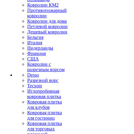
Ковролин КМ2
Противопожарный
ковролин
Ковролин для дома
Петлевой ковролин
Дешевый ковролин
Бельгия
Италия
Нидерланды
Франция
США
Ковролин с
разрезным ворсом
Desso
Разрезной ворс
Tecsom
Иглопробивная
ковровая плитка
Ковровая плитка
для клубов
Ковровая плитка
для гостиниц
Ковровая плитка
для торговых