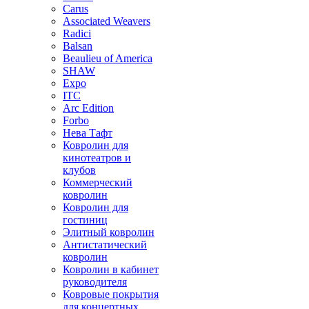
Carus
Associated Weavers
Radici
Balsan
Beaulieu of America
SHAW
Expo
ITC
Arc Edition
Forbo
Нева Тафт
Ковролин для
кинотеатров и
клубов
Коммерческий
ковролин
Ковролин для
гостиниц
Элитный ковролин
Антистатический
ковролин
Ковролин в кабинет
руководителя
Ковровые покрытия
для концертных