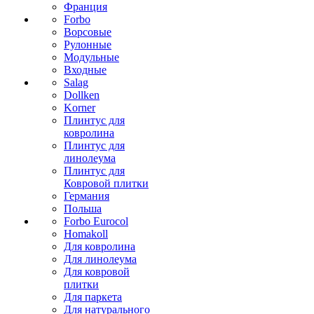
Франция
Forbo
Ворсовые
Рулонные
Модульные
Входные
Salag
Dollken
Korner
Плинтус для
ковролина
Плинтус для
линолеума
Плинтус для
Ковровой плитки
Германия
Польша
Forbo Eurocol
Homakoll
Для ковролина
Для линолеума
Для ковровой
плитки
Для паркета
Для натурального