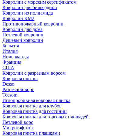
Ковролин с морским сертификатом
Ковролин для бильярдной
Ковролин из полиамида
Ковролин КМ2
Противопожарный ковролин
Ковролин для дома
Петлевой ковролин
Дешевый ковролин
Бельгия
Италия
Нидерланды
Франция
США
Ковролин с разрезным ворсом
Ковровая плитка
Desso
Разрезной ворс
Tecsom
Иглопробивная ковровая плитка
Ковровая плитка для клубов
Ковровая плитка для гостиниц
Ковровая плитка для торговых площадей
Петлевой ворс
Микротафтинг
Ковровая плитка плашками