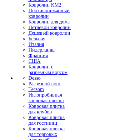
Ковролин КМ2
Противопожарный
ковролин
Ковролин для дома
Петлевой ковролин
Дешевый ковролин
Бельгия
Италия
Нидерланды
Франция
США
Ковролин с
разрезным ворсом
Desso
Разрезной ворс
Tecsom
Иглопробивная
ковровая плитка
Ковровая плитка
для клубов
Ковровая плитка
для гостиниц
Ковровая плитка
для торговых
площадей