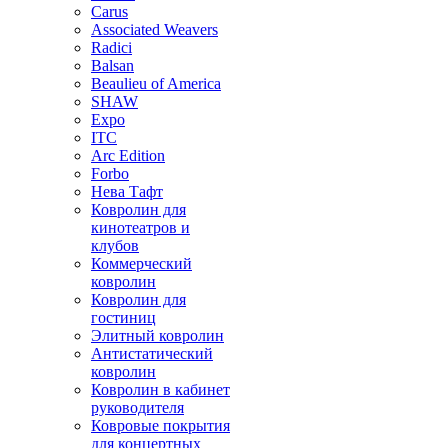
Carus
Associated Weavers
Radici
Balsan
Beaulieu of America
SHAW
Expo
ITC
Arc Edition
Forbo
Нева Тафт
Ковролин для
кинотеатров и
клубов
Коммерческий
ковролин
Ковролин для
гостиниц
Элитный ковролин
Антистатический
ковролин
Ковролин в кабинет
руководителя
Ковровые покрытия
для концертных