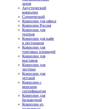
залов
Акустический
ковролин
Сценический
Ковролин для офиса
Ковролин Россия
Ковролин для
театров
Ковролин для кафе
и ресторанов
Ковролин для
торговых площадей
Ковролин для
выставок
Ковролин для
лестниц
Ковролин для
детской
Ковролин с
морским
сертификатом
Ковролин для
бильярдной
Ковролин из
полиамида