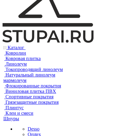
Каталог
Ковролин
Ковровая плитка
Линолеум
Токопроводящий линолеум
Натуральный линолеум
мармолеум
Флокированные покрытия
Виниловая плитка ПВХ
Спортивные покрытия
Грязезащитные покрытия
Плинтус
Клеи и смеси
Шнуры
Desso
Orotex