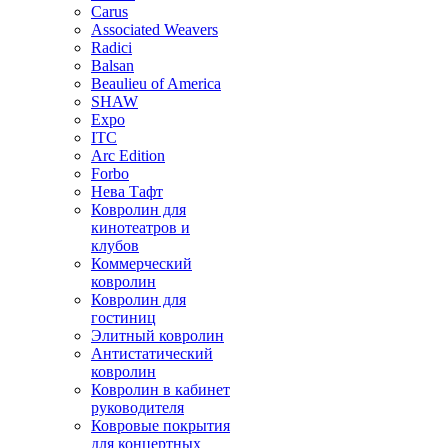
Carus
Associated Weavers
Radici
Balsan
Beaulieu of America
SHAW
Expo
ITC
Arc Edition
Forbo
Нева Тафт
Ковролин для
кинотеатров и
клубов
Коммерческий
ковролин
Ковролин для
гостиниц
Элитный ковролин
Антистатический
ковролин
Ковролин в кабинет
руководителя
Ковровые покрытия
для концертных