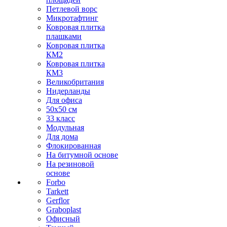
Петлевой ворс
Микротафтинг
Ковровая плитка
плашками
Ковровая плитка
КМ2
Ковровая плитка
КМ3
Великобритания
Нидерланды
Для офиса
50х50 см
33 класс
Модульная
Для дома
Флокированная
На битумной основе
На резиновой
основе
Forbo
Tarkett
Gerflor
Graboplast
Офисный