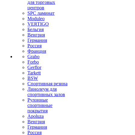
для торговых
центров
SPC ламинат
Moduleo
VERTIGO
Бельгия
Венгрия
Германия
Россия
Франция
Grabo
Forbo
Gerflor
Tarkett
BSW
Спортивная резина
Линолеум для
спортивных залов
Рулонные
спортивные
покрытия
Apoluza
Венгрия
Германия
Россия