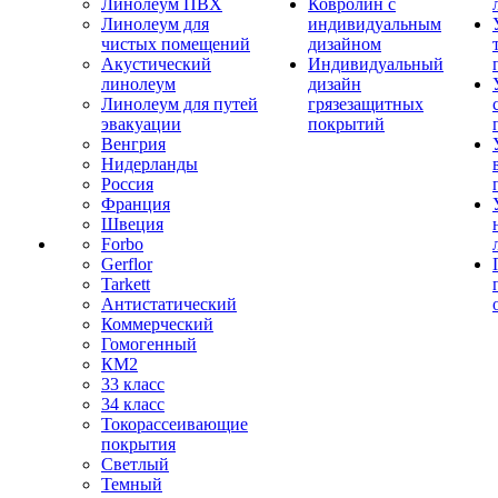
Линолеум ПВХ
Ковролин с
Линолеум для
индивидуальным
чистых помещений
дизайном
Акустический
Индивидуальный
линолеум
дизайн
Линолеум для путей
грязезащитных
эвакуации
покрытий
Венгрия
Нидерланды
Россия
Франция
Швеция
Forbo
Gerflor
Tarkett
Антистатический
Коммерческий
Гомогенный
КМ2
33 класс
34 класс
Токорассеивающие
покрытия
Светлый
Темный