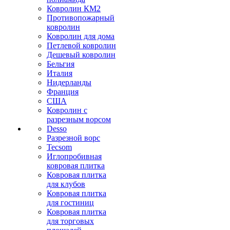
Ковролин КМ2
Противопожарный
ковролин
Ковролин для дома
Петлевой ковролин
Дешевый ковролин
Бельгия
Италия
Нидерланды
Франция
США
Ковролин с
разрезным ворсом
Desso
Разрезной ворс
Tecsom
Иглопробивная
ковровая плитка
Ковровая плитка
для клубов
Ковровая плитка
для гостиниц
Ковровая плитка
для торговых