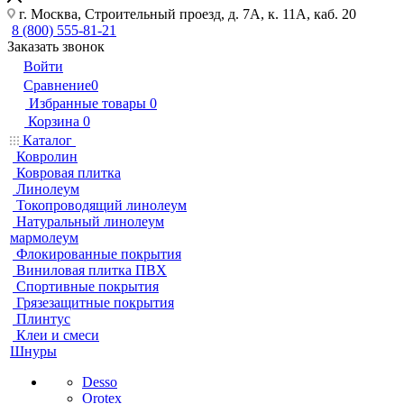
г. Москва, Строительный проезд, д. 7А, к. 11А, каб. 20
8 (800) 555-81-21
Заказать звонок
Войти
Сравнение
0
Избранные товары
0
Корзина
0
Каталог
Ковролин
Ковровая плитка
Линолеум
Токопроводящий линолеум
Натуральный линолеум
мармолеум
Флокированные покрытия
Виниловая плитка ПВХ
Спортивные покрытия
Грязезащитные покрытия
Плинтус
Клеи и смеси
Шнуры
Desso
Orotex