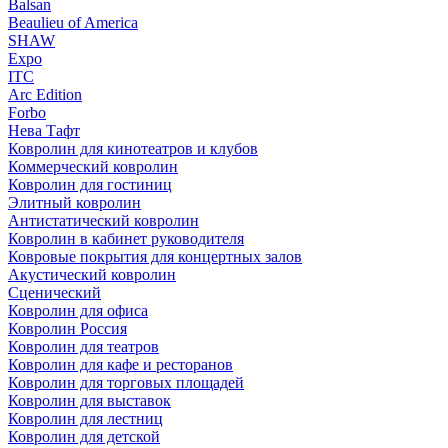
Balsan
Beaulieu of America
SHAW
Expo
ITC
Arc Edition
Forbo
Нева Тафт
Ковролин для кинотеатров и клубов
Коммерческий ковролин
Ковролин для гостиниц
Элитный ковролин
Антистатический ковролин
Ковролин в кабинет руководителя
Ковровые покрытия для концертных залов
Акустический ковролин
Сценический
Ковролин для офиса
Ковролин Россия
Ковролин для театров
Ковролин для кафе и ресторанов
Ковролин для торговых площадей
Ковролин для выставок
Ковролин для лестниц
Ковролин для детской