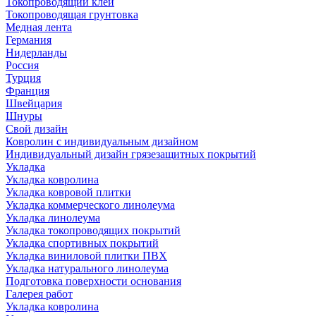
Токопроводящий клей
Токопроводящая грунтовка
Медная лента
Германия
Нидерланды
Россия
Турция
Франция
Швейцария
Шнуры
Свой дизайн
Ковролин с индивидуальным дизайном
Индивидуальный дизайн грязезащитных покрытий
Укладка
Укладка ковролина
Укладка ковровой плитки
Укладка коммерческого линолеума
Укладка линолеума
Укладка токопроводящих покрытий
Укладка спортивных покрытий
Укладка виниловой плитки ПВХ
Укладка натурального линолеума
Подготовка поверхности основания
Галерея работ
Укладка ковролина