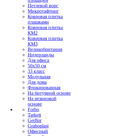
площадей
Петлевой ворс
Микротафтинг
Ковровая плитка
плашками
Ковровая плитка
КМ2
Ковровая плитка
КМ3
Великобритания
Нидерланды
Для офиса
50х50 см
33 класс
Модульная
Для дома
Флокированная
На битумной основе
На резиновой
основе
Forbo
Tarkett
Gerflor
Graboplast
Офисный