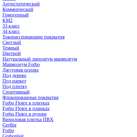
Антистатический
Коммерческий
Гомогенный
КМ2
33 класс
34 класс
Токорассеивающие покрытия
Светлый
Темный
Цветной
Натуральный линолеум мармолеум
Мармолеум Forbo
Джутовая основа
Под дерево
Под паркет
Под плитку
Спортивный
Флокированные покрытия
Forbo Flotex в плитках
Forbo Flotex в планках
Forbo Flotex в рулоне
Виниловая плитка ПВХ
Gerflor
Forbo
Graboplast