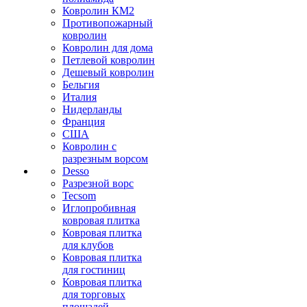
Ковролин КМ2
Противопожарный
ковролин
Ковролин для дома
Петлевой ковролин
Дешевый ковролин
Бельгия
Италия
Нидерланды
Франция
США
Ковролин с
разрезным ворсом
Desso
Разрезной ворс
Tecsom
Иглопробивная
ковровая плитка
Ковровая плитка
для клубов
Ковровая плитка
для гостиниц
Ковровая плитка
для торговых
площадей