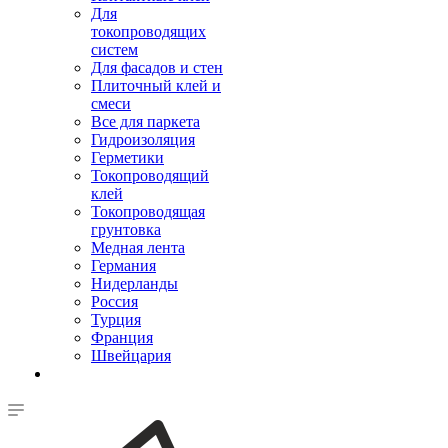
Для
токопроводящих
систем
Для фасадов и стен
Плиточный клей и
смеси
Все для паркета
Гидроизоляция
Герметики
Токопроводящий
клей
Токопроводящая
грунтовка
Медная лента
Германия
Нидерланды
Россия
Турция
Франция
Швейцария