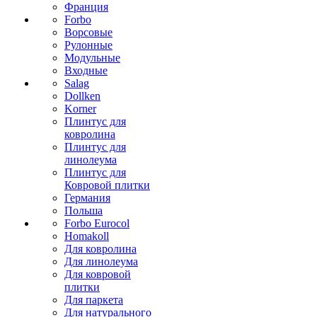
Франция
Forbo
Ворсовые
Рулонные
Модульные
Входные
Salag
Dollken
Korner
Плинтус для
ковролина
Плинтус для
линолеума
Плинтус для
Ковровой плитки
Германия
Польша
Forbo Eurocol
Homakoll
Для ковролина
Для линолеума
Для ковровой
плитки
Для паркета
Для натурального