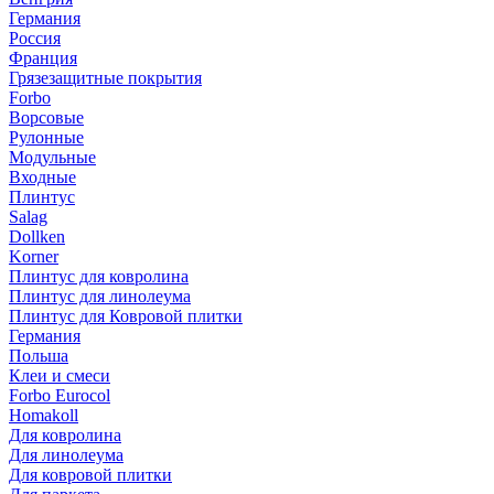
Германия
Россия
Франция
Грязезащитные покрытия
Forbo
Ворсовые
Рулонные
Модульные
Входные
Плинтус
Salag
Dollken
Korner
Плинтус для ковролина
Плинтус для линолеума
Плинтус для Ковровой плитки
Германия
Польша
Клеи и смеси
Forbo Eurocol
Homakoll
Для ковролина
Для линолеума
Для ковровой плитки