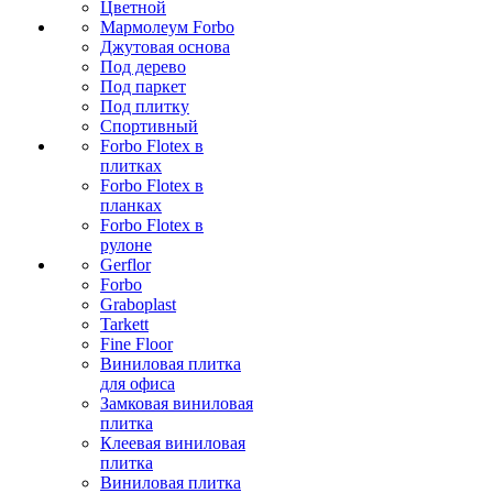
Цветной
Мармолеум Forbo
Джутовая основа
Под дерево
Под паркет
Под плитку
Спортивный
Forbo Flotex в
плитках
Forbo Flotex в
планках
Forbo Flotex в
рулоне
Gerflor
Forbo
Graboplast
Tarkett
Fine Floor
Виниловая плитка
для офиса
Замковая виниловая
плитка
Клеевая виниловая
плитка
Виниловая плитка