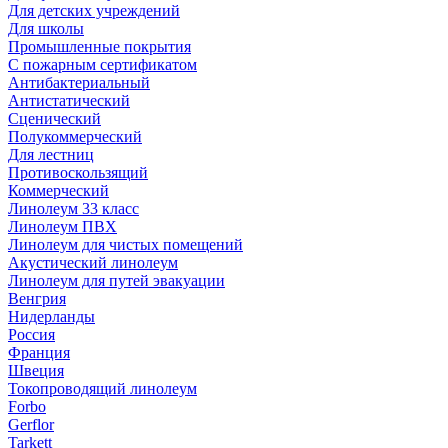
Для детских учреждений
Для школы
Промышленные покрытия
С пожарным сертификатом
Антибактериальный
Антистатический
Сценический
Полукоммерческий
Для лестниц
Противоскользящий
Коммерческий
Линолеум 33 класс
Линолеум ПВХ
Линолеум для чистых помещений
Акустический линолеум
Линолеум для путей эвакуации
Венгрия
Нидерланды
Россия
Франция
Швеция
Токопроводящий линолеум
Forbo
Gerflor
Tarkett