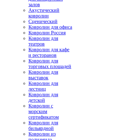
залов
Акустический
ковролин
Сценический
Ковролин для офиса
Ковролин Россия
Ковролин для
театров
Ковролин для кафе
и ресторанов
Ковролин для
торговых площадей
Ковролин для
выставок
Ковролин для
лестниц
Ковролин для
детской
Ковролин с
морским
сертификатом
Ковролин для
бильярдной
Ковролин из
полиамида