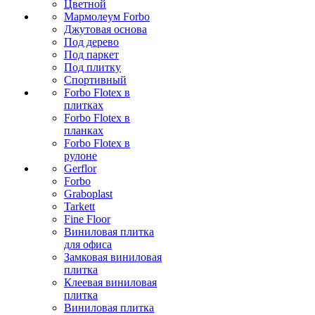
Цветной
Мармолеум Forbo
Джутовая основа
Под дерево
Под паркет
Под плитку
Спортивный
Forbo Flotex в
плитках
Forbo Flotex в
планках
Forbo Flotex в
рулоне
Gerflor
Forbo
Graboplast
Tarkett
Fine Floor
Виниловая плитка
для офиса
Замковая виниловая
плитка
Клеевая виниловая
плитка
Виниловая плитка