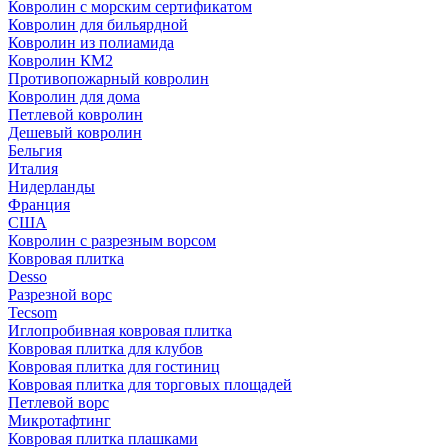
Ковролин с морским сертификатом
Ковролин для бильярдной
Ковролин из полиамида
Ковролин КМ2
Противопожарный ковролин
Ковролин для дома
Петлевой ковролин
Дешевый ковролин
Бельгия
Италия
Нидерланды
Франция
США
Ковролин с разрезным ворсом
Ковровая плитка
Desso
Разрезной ворс
Tecsom
Иглопробивная ковровая плитка
Ковровая плитка для клубов
Ковровая плитка для гостиниц
Ковровая плитка для торговых площадей
Петлевой ворс
Микротафтинг
Ковровая плитка плашками