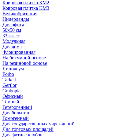
Ковровая плитка КМ2
Ковровая плитка КМ3
Великобритания
Нидерланды
Для офиса
50х50 см
33 класс
Модульная
Для дома
Флокированная
На битумной основе
На резиновой основе
Линолеум
Forbo
Tarkett
Gerflor
Graboplast
Офисный
Темный
Гетерогенный
Для больниц
Гомогенный
Для государственных учреждений
Для торговых площадей
Для фитнес клубов