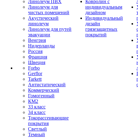
Линолеум ПВХ
Ковролин с
Линолеум для
индивидуальным
чистых помещений
дизайном
Акустический
Индивидуальный
линолеум
дизайн
Линолеум для путей
грязезащитных
эвакуации
покрытий
Венгрия
Нидерланды
Россия
Франция
Швеция
Forbo
Gerflor
Tarkett
Антистатический
Коммерческий
Гомогенный
КМ2
33 класс
34 класс
Токорассеивающие
покрытия
Светлый
Темный