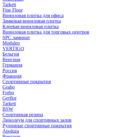
Tarkett
Fine Floor
Виниловая плитка для офиса
Замковая виниловая плитка
Клеевая виниловая плитка
Виниловая плитка для торговых центров
SPC ламинат
Moduleo
VERTIGO
Бельгия
Венгрия
Германия
Россия
Франция
Спортивные покрытия
Grabo
Forbo
Gerflor
Tarkett
BSW
Спортивная резина
Линолеум для спортивных залов
Рулонные спортивные покрытия
Apoluza
Венгрия