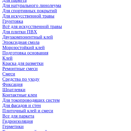
Для паркета
Для натурального линолеума
Для спортивных покрытий
Для искусственной травы
Грунтовка
Всё для искусственной травы
Для плитки ПВХ
Двухкомпонентный клей
Эпоксидная смола
Морозостойкий клей
Подготовка основания
Клей
Краска для разметки
Ремонтные смеси
Смеси
Средства по уходу
Фиксация
Шпатлевки
Контактные клеи
Для токопроводящих систем
Для фасадов и стен
Плиточный клей и смеси
Все для паркета
Гидроизоляция
Герметики