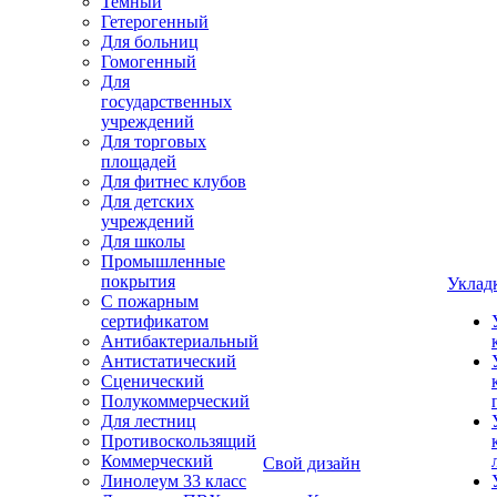
Темный
Гетерогенный
Для больниц
Гомогенный
Для
государственных
учреждений
Для торговых
площадей
Для фитнес клубов
Для детских
учреждений
Для школы
Промышленные
покрытия
Уклад
С пожарным
сертификатом
Антибактериальный
Антистатический
Сценический
Полукоммерческий
Для лестниц
Противоскользящий
Коммерческий
Свой дизайн
Линолеум 33 класс