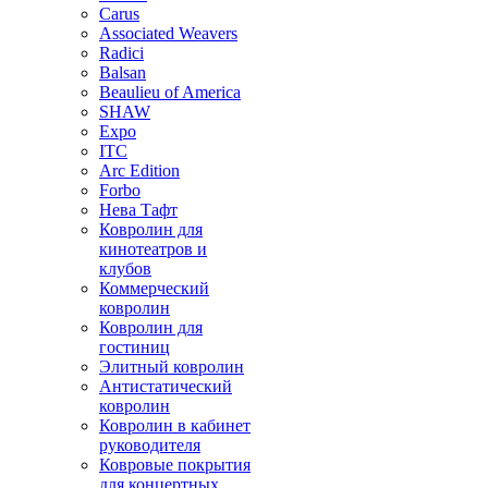
Carus
Associated Weavers
Radici
Balsan
Beaulieu of America
SHAW
Expo
ITC
Arc Edition
Forbo
Нева Тафт
Ковролин для
кинотеатров и
клубов
Коммерческий
ковролин
Ковролин для
гостиниц
Элитный ковролин
Антистатический
ковролин
Ковролин в кабинет
руководителя
Ковровые покрытия
для концертных