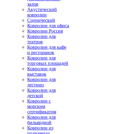
залов
Акустический
ковролин
Сценический
Ковролин для офиса
Ковролин Россия
Ковролин для
театров
Ковролин для кафе
и ресторанов
Ковролин для
торговых площадей
Ковролин для
выставок
Ковролин для
лестниц
Ковролин для
детской
Ковролин с
морским
сертификатом
Ковролин для
бильярдной
Ковролин из
полиамида