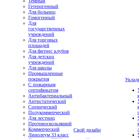
Темный
Гетерогенный
Для больниц
Гомогенный
Для
государственных
учреждений
Для торговых
площадей
Для фитнес клубов
Для детских
учреждений
Для школы
Промышленные
покрытия
Уклад
С пожарным
сертификатом
Антибактериальный
Антистатический
Сценический
Полукоммерческий
Для лестниц
Противоскользящий
Коммерческий
Свой дизайн
Линолеум 33 класс