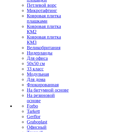
Петлевой ворс
Микротафтинг
Ковровая плитка
плашками
Ковровая плитка
КМ2
Ковровая плитка
КМ3
Великобритания
Нидерланды
Для офиса
50х50 см
33 класс
Модульная
Для дома
Флокированная
На битумной основе
На резиновой
основе
Forbo
Tarkett
Gerflor
Graboplast
Офисный