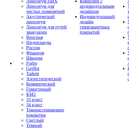
Линолеум ПВХ
Ковролин с
Линолеум для
индивидуальным
чистых помещений
дизайном
Акустический
Индивидуальный
линолеум
дизайн
Линолеум для путей
грязезащитных
эвакуации
покрытий
Венгрия
Нидерланды
Россия
Франция
Швеция
Forbo
Gerflor
Tarkett
Антистатический
Коммерческий
Гомогенный
КМ2
33 класс
34 класс
Токорассеивающие
покрытия
Светлый
Темный