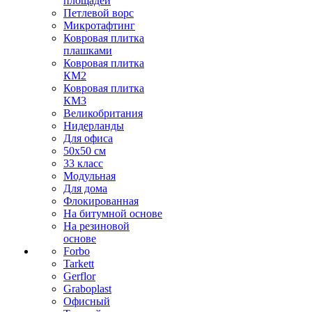
площадей
Петлевой ворс
Микротафтинг
Ковровая плитка
плашками
Ковровая плитка
КМ2
Ковровая плитка
КМ3
Великобритания
Нидерланды
Для офиса
50х50 см
33 класс
Модульная
Для дома
Флокированная
На битумной основе
На резиновой
основе
Forbo
Tarkett
Gerflor
Graboplast
Офисный