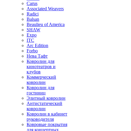
Carus
Associated Weavers
Radici
Balsan
Beaulieu of America
SHAW
Expo
ITC
Arc Edition
Forbo
Нева Тафт
Ковролин для
кинотеатров и
клубов
Коммерческий
ковролин
Ковролин для
гостиниц
Элитный ковролин
Антистатический
ковролин
Ковролин в кабинет
руководителя
Ковровые покрытия
для концертных