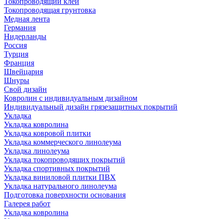
Токопроводящий клей
Токопроводящая грунтовка
Медная лента
Германия
Нидерланды
Россия
Турция
Франция
Швейцария
Шнуры
Свой дизайн
Ковролин с индивидуальным дизайном
Индивидуальный дизайн грязезащитных покрытий
Укладка
Укладка ковролина
Укладка ковровой плитки
Укладка коммерческого линолеума
Укладка линолеума
Укладка токопроводящих покрытий
Укладка спортивных покрытий
Укладка виниловой плитки ПВХ
Укладка натурального линолеума
Подготовка поверхности основания
Галерея работ
Укладка ковролина