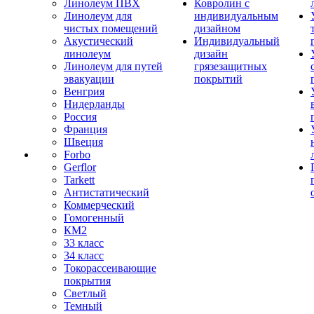
Линолеум ПВХ
Ковролин с
Линолеум для
индивидуальным
чистых помещений
дизайном
Акустический
Индивидуальный
линолеум
дизайн
Линолеум для путей
грязезащитных
эвакуации
покрытий
Венгрия
Нидерланды
Россия
Франция
Швеция
Forbo
Gerflor
Tarkett
Антистатический
Коммерческий
Гомогенный
КМ2
33 класс
34 класс
Токорассеивающие
покрытия
Светлый
Темный