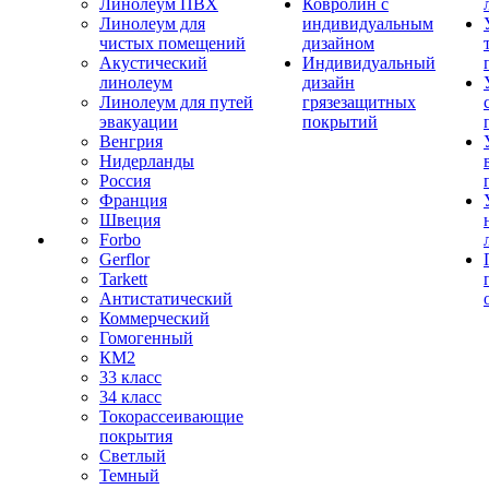
Линолеум ПВХ
Ковролин с
Линолеум для
индивидуальным
чистых помещений
дизайном
Акустический
Индивидуальный
линолеум
дизайн
Линолеум для путей
грязезащитных
эвакуации
покрытий
Венгрия
Нидерланды
Россия
Франция
Швеция
Forbo
Gerflor
Tarkett
Антистатический
Коммерческий
Гомогенный
КМ2
33 класс
34 класс
Токорассеивающие
покрытия
Светлый
Темный