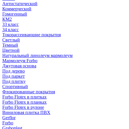
Антистатический
Коммерческий
Гомогенный
КМ2
33 класс
34 класс
Токорассеивающие покрытия
Светлый
Темный
Цветной
Натуральный линолеум мармолеум
Мармолеум Forbo
Джутовая основа
Под дерево
Под паркет
Под плитку
Спортивный
Флокированные покрытия
Forbo Flotex в плитках
Forbo Flotex в планках
Forbo Flotex в рулоне
Виниловая плитка ПВХ
Gerflor
Forbo
Graboplast