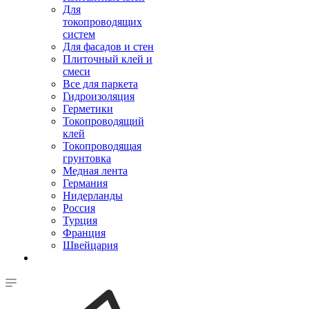
Для
токопроводящих
систем
Для фасадов и стен
Плиточный клей и
смеси
Все для паркета
Гидроизоляция
Герметики
Токопроводящий
клей
Токопроводящая
грунтовка
Медная лента
Германия
Нидерланды
Россия
Турция
Франция
Швейцария