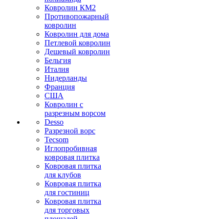
Ковролин КМ2
Противопожарный
ковролин
Ковролин для дома
Петлевой ковролин
Дешевый ковролин
Бельгия
Италия
Нидерланды
Франция
США
Ковролин с
разрезным ворсом
Desso
Разрезной ворс
Tecsom
Иглопробивная
ковровая плитка
Ковровая плитка
для клубов
Ковровая плитка
для гостиниц
Ковровая плитка
для торговых
площадей