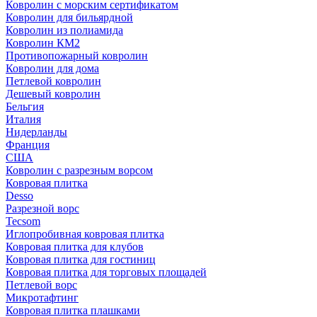
Ковролин с морским сертификатом
Ковролин для бильярдной
Ковролин из полиамида
Ковролин КМ2
Противопожарный ковролин
Ковролин для дома
Петлевой ковролин
Дешевый ковролин
Бельгия
Италия
Нидерланды
Франция
США
Ковролин с разрезным ворсом
Ковровая плитка
Desso
Разрезной ворс
Tecsom
Иглопробивная ковровая плитка
Ковровая плитка для клубов
Ковровая плитка для гостиниц
Ковровая плитка для торговых площадей
Петлевой ворс
Микротафтинг
Ковровая плитка плашками