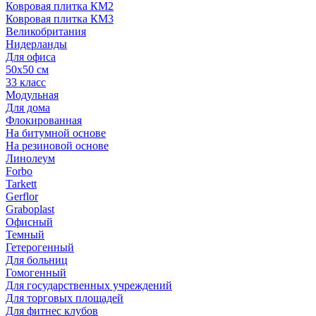
Ковровая плитка КМ2
Ковровая плитка КМ3
Великобритания
Нидерланды
Для офиса
50х50 см
33 класс
Модульная
Для дома
Флокированная
На битумной основе
На резиновой основе
Линолеум
Forbo
Tarkett
Gerflor
Graboplast
Офисный
Темный
Гетерогенный
Для больниц
Гомогенный
Для государственных учреждений
Для торговых площадей
Для фитнес клубов