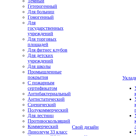
Темный
Гетерогенный
Для больниц
Гомогенный
Для
государственных
учреждений
Для торговых
площадей
Для фитнес клубов
Для детских
учреждений
Для школы
Промышленные
покрытия
Уклад
С пожарным
сертификатом
Антибактериальный
Антистатический
Сценический
Полукоммерческий
Для лестниц
Противоскользящий
Коммерческий
Свой дизайн
Линолеум 33 класс