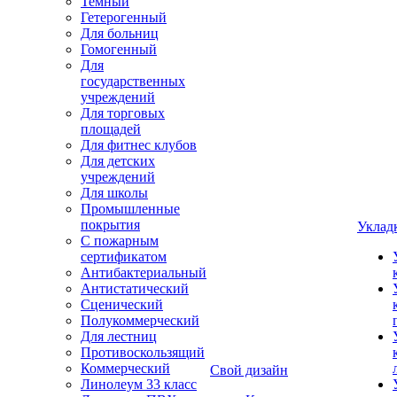
Темный
Гетерогенный
Для больниц
Гомогенный
Для
государственных
учреждений
Для торговых
площадей
Для фитнес клубов
Для детских
учреждений
Для школы
Промышленные
покрытия
Уклад
С пожарным
сертификатом
Антибактериальный
Антистатический
Сценический
Полукоммерческий
Для лестниц
Противоскользящий
Коммерческий
Свой дизайн
Линолеум 33 класс