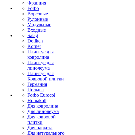
Франция
Forbo
Ворсовые
Рулонные
Модульные
Входные
Salag
Dollken
Korner
Плинтус для
ковролина
Плинтус для
линолеума
Плинтус для
Ковровой плитки
Германия
Польша
Forbo Eurocol
Homakoll
Для ковролина
Для линолеума
Для ковровой
плитки
Для паркета
Для натурального