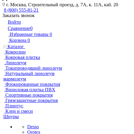
г. Москва, Строительный проезд, д. 7А, к. 11А, каб. 20
8 (800) 555-81-21
Заказать звонок
Войти
Сравнение
0
Избранные товары
0
Корзина
0
Каталог
Ковролин
Ковровая плитка
Линолеум
Токопроводящий линолеум
Натуральный линолеум
мармолеум
Флокированные покрытия
Виниловая плитка ПВХ
Спортивные покрытия
Грязезащитные покрытия
Плинтус
Клеи и смеси
Шнуры
Desso
Orotex