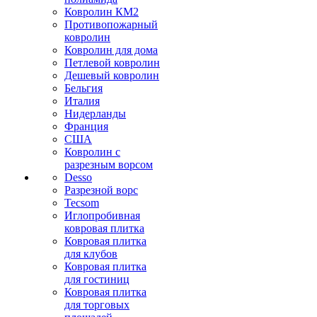
Ковролин КМ2
Противопожарный
ковролин
Ковролин для дома
Петлевой ковролин
Дешевый ковролин
Бельгия
Италия
Нидерланды
Франция
США
Ковролин с
разрезным ворсом
Desso
Разрезной ворс
Tecsom
Иглопробивная
ковровая плитка
Ковровая плитка
для клубов
Ковровая плитка
для гостиниц
Ковровая плитка
для торговых