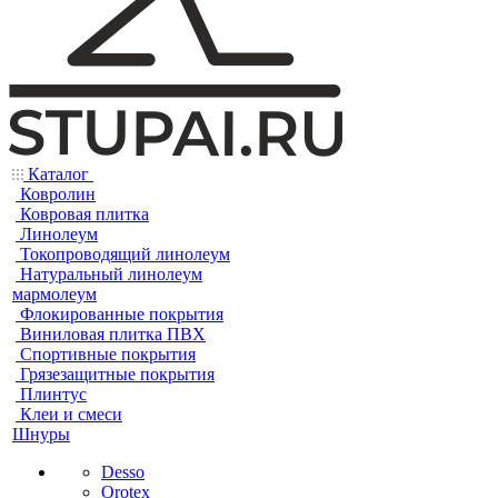
Каталог
Ковролин
Ковровая плитка
Линолеум
Токопроводящий линолеум
Натуральный линолеум
мармолеум
Флокированные покрытия
Виниловая плитка ПВХ
Спортивные покрытия
Грязезащитные покрытия
Плинтус
Клеи и смеси
Шнуры
Desso
Orotex