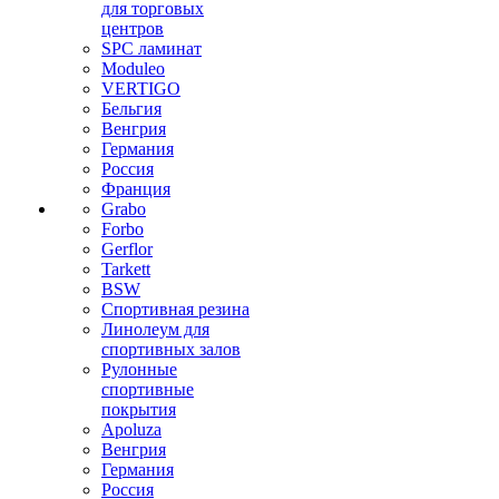
для торговых
центров
SPC ламинат
Moduleo
VERTIGO
Бельгия
Венгрия
Германия
Россия
Франция
Grabo
Forbo
Gerflor
Tarkett
BSW
Спортивная резина
Линолеум для
спортивных залов
Рулонные
спортивные
покрытия
Apoluza
Венгрия
Германия
Россия