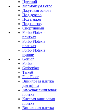
Цветной
Мармолеум Forbo
Джутовая основа
Под дерево
Под паркет
Под плитку
Спортивный
Forbo Flotex в
плитках
Forbo Flotex в
планках
Forbo Flotex в
рулоне
Gerflor
Forbo
Graboplast
Tarkett
Fine Floor
Виниловая плитка
для офиса
Замковая виниловая
плитка
Клеевая виниловая
плитка
Виниловая плитка