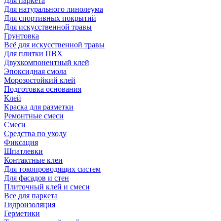
Для паркета
Для натурального линолеума
Для спортивных покрытий
Для искусственной травы
Грунтовка
Всё для искусственной травы
Для плитки ПВХ
Двухкомпонентный клей
Эпоксидная смола
Морозостойкий клей
Подготовка основания
Клей
Краска для разметки
Ремонтные смеси
Смеси
Средства по уходу
Фиксация
Шпатлевки
Контактные клеи
Для токопроводящих систем
Для фасадов и стен
Плиточный клей и смеси
Все для паркета
Гидроизоляция
Герметики