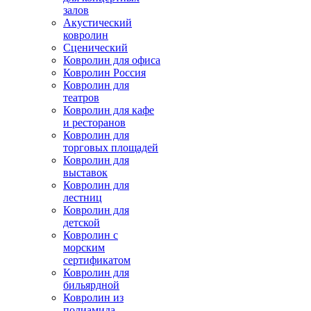
залов
Акустический
ковролин
Сценический
Ковролин для офиса
Ковролин Россия
Ковролин для
театров
Ковролин для кафе
и ресторанов
Ковролин для
торговых площадей
Ковролин для
выставок
Ковролин для
лестниц
Ковролин для
детской
Ковролин с
морским
сертификатом
Ковролин для
бильярдной
Ковролин из
полиамида