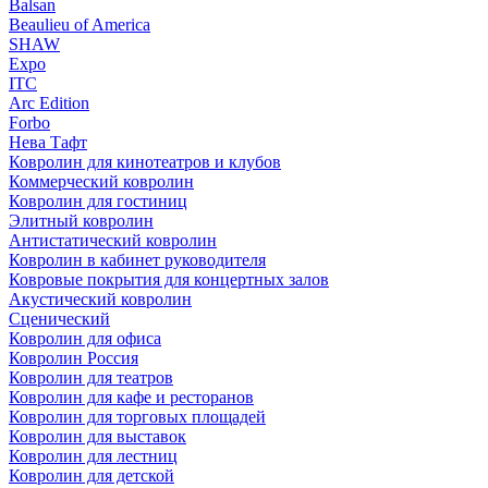
Balsan
Beaulieu of America
SHAW
Expo
ITC
Arc Edition
Forbo
Нева Тафт
Ковролин для кинотеатров и клубов
Коммерческий ковролин
Ковролин для гостиниц
Элитный ковролин
Антистатический ковролин
Ковролин в кабинет руководителя
Ковровые покрытия для концертных залов
Акустический ковролин
Сценический
Ковролин для офиса
Ковролин Россия
Ковролин для театров
Ковролин для кафе и ресторанов
Ковролин для торговых площадей
Ковролин для выставок
Ковролин для лестниц
Ковролин для детской