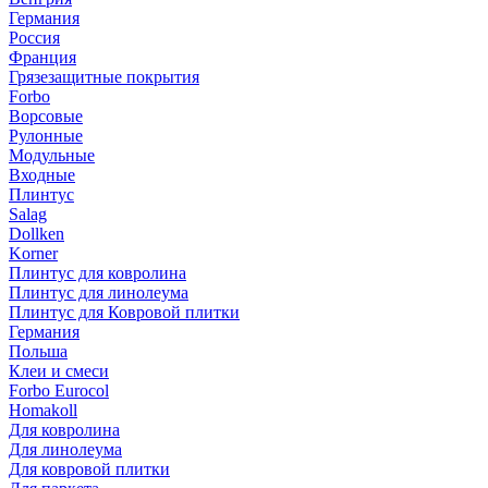
Германия
Россия
Франция
Грязезащитные покрытия
Forbo
Ворсовые
Рулонные
Модульные
Входные
Плинтус
Salag
Dollken
Korner
Плинтус для ковролина
Плинтус для линолеума
Плинтус для Ковровой плитки
Германия
Польша
Клеи и смеси
Forbo Eurocol
Homakoll
Для ковролина
Для линолеума
Для ковровой плитки