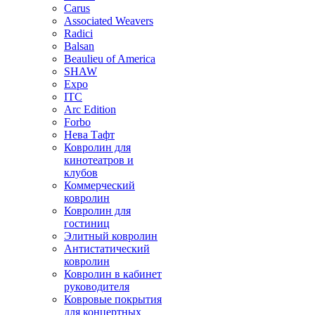
Carus
Associated Weavers
Radici
Balsan
Beaulieu of America
SHAW
Expo
ITC
Arc Edition
Forbo
Нева Тафт
Ковролин для
кинотеатров и
клубов
Коммерческий
ковролин
Ковролин для
гостиниц
Элитный ковролин
Антистатический
ковролин
Ковролин в кабинет
руководителя
Ковровые покрытия
для концертных