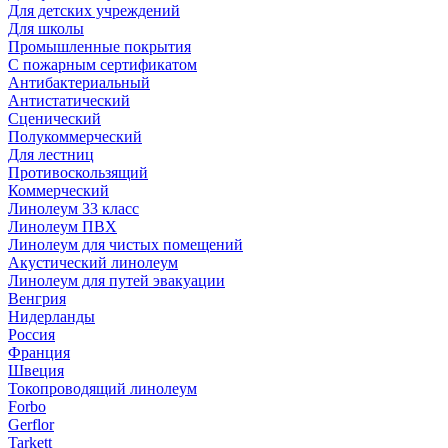
Для детских учреждений
Для школы
Промышленные покрытия
С пожарным сертификатом
Антибактериальный
Антистатический
Сценический
Полукоммерческий
Для лестниц
Противоскользящий
Коммерческий
Линолеум 33 класс
Линолеум ПВХ
Линолеум для чистых помещений
Акустический линолеум
Линолеум для путей эвакуации
Венгрия
Нидерланды
Россия
Франция
Швеция
Токопроводящий линолеум
Forbo
Gerflor
Tarkett