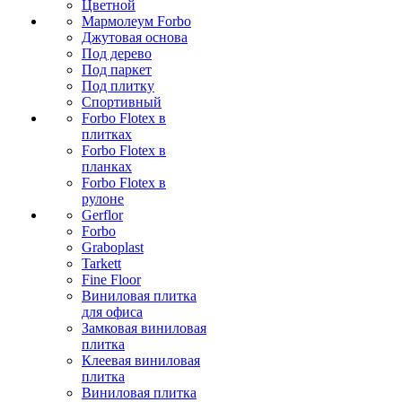
Цветной
Мармолеум Forbo
Джутовая основа
Под дерево
Под паркет
Под плитку
Спортивный
Forbo Flotex в
плитках
Forbo Flotex в
планках
Forbo Flotex в
рулоне
Gerflor
Forbo
Graboplast
Tarkett
Fine Floor
Виниловая плитка
для офиса
Замковая виниловая
плитка
Клеевая виниловая
плитка
Виниловая плитка