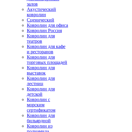
залов
Акустический
ковролин
Сценический
Ковролин для офиса
Ковролин Россия
Ковролин для
театров
Ковролин для кафе
и ресторанов
Ковролин для
торговых площадей
Ковролин для
выставок
Ковролин для
лестниц
Ковролин для
детской
Ковролин с
морским
сертификатом
Ковролин для
бильярдной
Ковролин из
полиамида