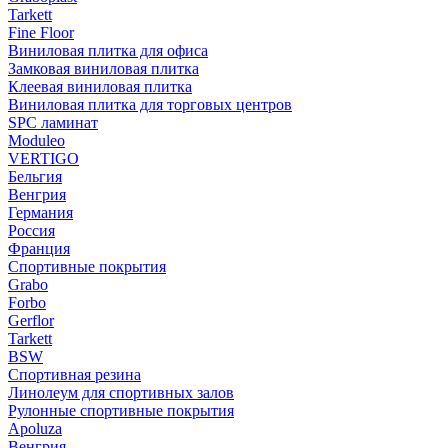
Tarkett
Fine Floor
Виниловая плитка для офиса
Замковая виниловая плитка
Клеевая виниловая плитка
Виниловая плитка для торговых центров
SPC ламинат
Moduleo
VERTIGO
Бельгия
Венгрия
Германия
Россия
Франция
Спортивные покрытия
Grabo
Forbo
Gerflor
Tarkett
BSW
Спортивная резина
Линолеум для спортивных залов
Рулонные спортивные покрытия
Apoluza
Венгрия