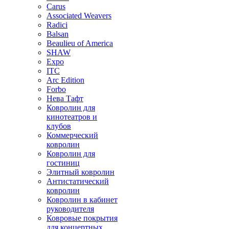
Carus
Associated Weavers
Radici
Balsan
Beaulieu of America
SHAW
Expo
ITC
Arc Edition
Forbo
Нева Тафт
Ковролин для
кинотеатров и
клубов
Коммерческий
ковролин
Ковролин для
гостиниц
Элитный ковролин
Антистатический
ковролин
Ковролин в кабинет
руководителя
Ковровые покрытия
для концертных