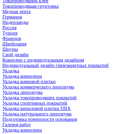
Токопроводящий клей
Токопроводящая грунтовка
Медная лента
Германия
Нидерланды
Россия
Турция
Франция
Швейцария
Шнуры
Свой дизайн
Ковролин с индивидуальным дизайном
Индивидуальный дизайн грязезащитных покрытий
Укладка
Укладка ковролина
Укладка ковровой плитки
Укладка коммерческого линолеума
Укладка линолеума
Укладка токопроводящих покрытий
Укладка спортивных покрытий
Укладка виниловой плитки ПВХ
Укладка натурального линолеума
Подготовка поверхности основания
Галерея работ
Укладка ковролина