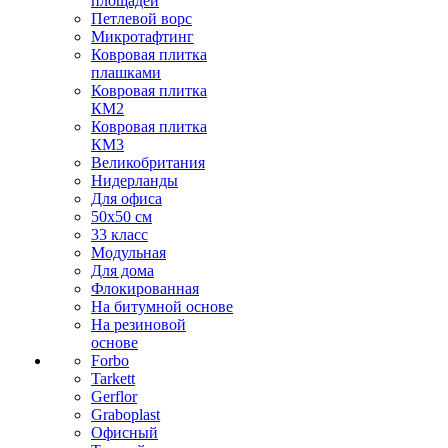
площадей
Петлевой ворс
Микротафтинг
Ковровая плитка
плашками
Ковровая плитка
КМ2
Ковровая плитка
КМ3
Великобритания
Нидерланды
Для офиса
50х50 см
33 класс
Модульная
Для дома
Флокированная
На битумной основе
На резиновой
основе
Forbo
Tarkett
Gerflor
Graboplast
Офисный