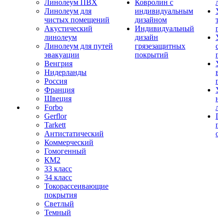
Линолеум ПВХ
Ковролин с
Линолеум для
индивидуальным
чистых помещений
дизайном
Акустический
Индивидуальный
линолеум
дизайн
Линолеум для путей
грязезащитных
эвакуации
покрытий
Венгрия
Нидерланды
Россия
Франция
Швеция
Forbo
Gerflor
Tarkett
Антистатический
Коммерческий
Гомогенный
КМ2
33 класс
34 класс
Токорассеивающие
покрытия
Светлый
Темный