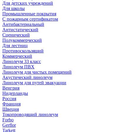
Для детских учреждений
Для школы
Промышленные покрытия
С пожарным сертификатом
Антибактериальный
Антистатический
Сценический
Полукоммерческий
Для лестниц
Противоскользящий
Коммерческий
Линолеум 33 класс
Линолеум ПВХ
Линолеум для чистых помещений
Акустический линолеум
Линолеум для путей эвакуации
Венгрия
Нидерланды
Россия
Франция
Швеция
Токопроводящий линолеум
Forbo
Gerflor
Tarkett