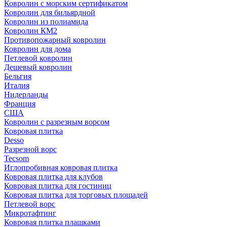
Ковролин с морским сертификатом
Ковролин для бильярдной
Ковролин из полиамида
Ковролин КМ2
Противопожарный ковролин
Ковролин для дома
Петлевой ковролин
Дешевый ковролин
Бельгия
Италия
Нидерланды
Франция
США
Ковролин с разрезным ворсом
Ковровая плитка
Desso
Разрезной ворс
Tecsom
Иглопробивная ковровая плитка
Ковровая плитка для клубов
Ковровая плитка для гостиниц
Ковровая плитка для торговых площадей
Петлевой ворс
Микротафтинг
Ковровая плитка плашками