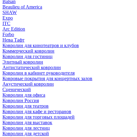
Balsan
Beaulieu of America
SHAW
Expo
ITC
Arc Edition
Forbo
Нева Тафт
Ковролин для кинотеатров и клубов
Коммерческий ковролин
Ковролин для гостиниц
Элитный ковролин
Антистатический ковролин
Ковролин в кабинет руководителя
Ковровые покрытия для концертных залов
Акустический ковролин
Сценический
Ковролин для офиса
Ковролин Россия
Ковролин для театров
Ковролин для кафе и ресторанов
Ковролин для торговых площадей
Ковролин для выставок
Ковролин для лестниц
Ковролин для детской