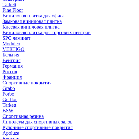
Tarkett
Fine Floor
Виниловая плитка для офиса
Замковая виниловая плитка
Клеевая виниловая плитка
Виниловая плитка для торговых центров
SPC ламинат
Moduleo
VERTIGO
Бельгия
Венгрия
Германия
Россия
Франция
Спортивные покрытия
Grabo
Forbo
Gerflor
Tarkett
BSW
Спортивная резина
Линолеум для спортивных залов
Рулонные спортивные покрытия
Apoluza
Венгрия