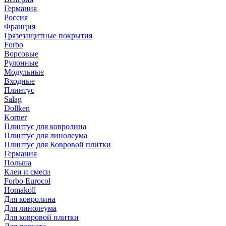
Германия
Россия
Франция
Грязезащитные покрытия
Forbo
Ворсовые
Рулонные
Модульные
Входные
Плинтус
Salag
Dollken
Korner
Плинтус для ковролина
Плинтус для линолеума
Плинтус для Ковровой плитки
Германия
Польша
Клеи и смеси
Forbo Eurocol
Homakoll
Для ковролина
Для линолеума
Для ковровой плитки