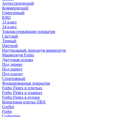
Антистатический
Коммерческий
Гомогенный
КМ2
33 класс
34 класс
Токорассеивающие покрытия
Светлый
Темный
Цветной
Натуральный линолеум мармолеум
Мармолеум Forbo
Джутовая основа
Под дерево
Под паркет
Под плитку
Спортивный
Флокированные покрытия
Forbo Flotex в плитках
Forbo Flotex в планках
Forbo Flotex в рулоне
Виниловая плитка ПВХ
Gerflor
Forbo
Graboplast