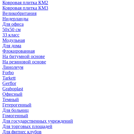
Ковровая плитка КМ2
Ковровая плитка КМ3
Великобритания
Нидерланды
Для офиса
50х50 см
33 класс
Модульная
Для дома
Флокированная
На битумной основе
На резиновой основе
Линолеум
Forbo
Tarkett
Gerflor
Graboplast
Офисный
Темный
Гетерогенный
Для больниц
Гомогенный
Для государственных учреждений
Для торговых площадей
Для фитнес клубов