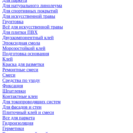
Для паркета
Для натурального линолеума
Для спортивных покрытий
Для искусственной травы
Грунтовка
Всё для искусственной травы
Для плитки ПВХ
Двухкомпонентный клей
Эпоксидная смола
Морозостойкий клей
Подготовка основания
Клей
Краска для разметки
Ремонтные смеси
Смеси
Средства по уходу
Фиксация
Шпатлевки
Контактные клеи
Для токопроводящих систем
Для фасадов и стен
Плиточный клей и смеси
Все для паркета
Гидроизоляция
Герметики