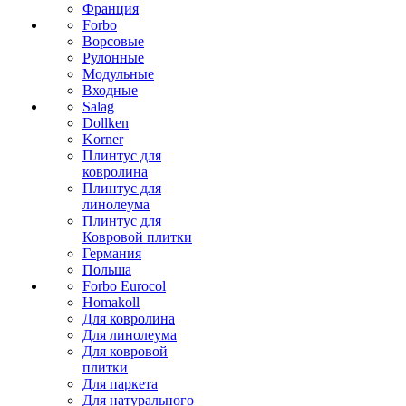
Франция
Forbo
Ворсовые
Рулонные
Модульные
Входные
Salag
Dollken
Korner
Плинтус для
ковролина
Плинтус для
линолеума
Плинтус для
Ковровой плитки
Германия
Польша
Forbo Eurocol
Homakoll
Для ковролина
Для линолеума
Для ковровой
плитки
Для паркета
Для натурального