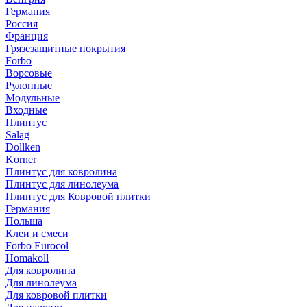
Германия
Россия
Франция
Грязезащитные покрытия
Forbo
Ворсовые
Рулонные
Модульные
Входные
Плинтус
Salag
Dollken
Korner
Плинтус для ковролина
Плинтус для линолеума
Плинтус для Ковровой плитки
Германия
Польша
Клеи и смеси
Forbo Eurocol
Homakoll
Для ковролина
Для линолеума
Для ковровой плитки