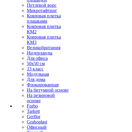
Петлевой ворс
Микротафтинг
Ковровая плитка
плашками
Ковровая плитка
КМ2
Ковровая плитка
КМ3
Великобритания
Нидерланды
Для офиса
50х50 см
33 класс
Модульная
Для дома
Флокированная
На битумной основе
На резиновой
основе
Forbo
Tarkett
Gerflor
Graboplast
Офисный