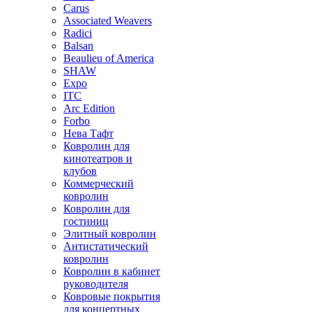
Carus
Associated Weavers
Radici
Balsan
Beaulieu of America
SHAW
Expo
ITC
Arc Edition
Forbo
Нева Тафт
Ковролин для
кинотеатров и
клубов
Коммерческий
ковролин
Ковролин для
гостиниц
Элитный ковролин
Антистатический
ковролин
Ковролин в кабинет
руководителя
Ковровые покрытия
для концертных