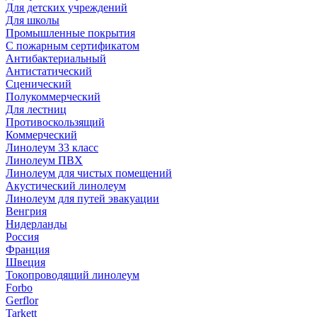
Для детских учреждений
Для школы
Промышленные покрытия
С пожарным сертификатом
Антибактериальный
Антистатический
Сценический
Полукоммерческий
Для лестниц
Противоскользящий
Коммерческий
Линолеум 33 класс
Линолеум ПВХ
Линолеум для чистых помещений
Акустический линолеум
Линолеум для путей эвакуации
Венгрия
Нидерланды
Россия
Франция
Швеция
Токопроводящий линолеум
Forbo
Gerflor
Tarkett