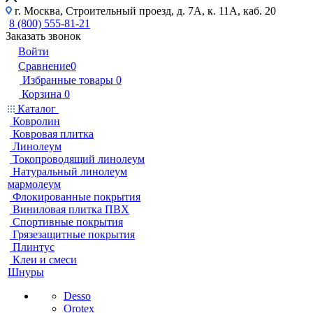
г. Москва, Строительный проезд, д. 7А, к. 11А, каб. 20
8 (800) 555-81-21
Заказать звонок
Войти
Сравнение
0
Избранные товары
0
Корзина
0
Каталог
Ковролин
Ковровая плитка
Линолеум
Токопроводящий линолеум
Натуральный линолеум
мармолеум
Флокированные покрытия
Виниловая плитка ПВХ
Спортивные покрытия
Грязезащитные покрытия
Плинтус
Клеи и смеси
Шнуры
Desso
Orotex