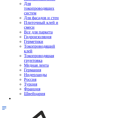
Для
токопроводящих
систем
Для фасадов и стен
Плиточный клей и
смеси
Все для паркета
Гидроизоляция
Герметики
Токопроводящий
клей
Токопроводящая
грунтовка
Медная лента
Германия
Нидерланды
Россия
Турция
Франция
Швейцария