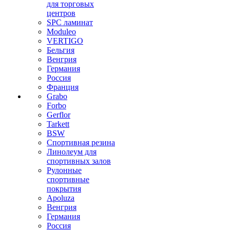
для торговых
центров
SPC ламинат
Moduleo
VERTIGO
Бельгия
Венгрия
Германия
Россия
Франция
Grabo
Forbo
Gerflor
Tarkett
BSW
Спортивная резина
Линолеум для
спортивных залов
Рулонные
спортивные
покрытия
Apoluza
Венгрия
Германия
Россия