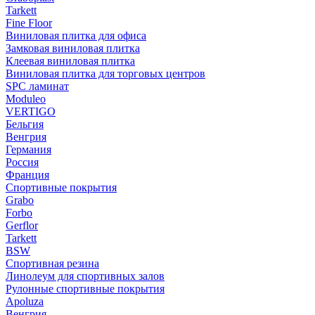
Tarkett
Fine Floor
Виниловая плитка для офиса
Замковая виниловая плитка
Клеевая виниловая плитка
Виниловая плитка для торговых центров
SPC ламинат
Moduleo
VERTIGO
Бельгия
Венгрия
Германия
Россия
Франция
Спортивные покрытия
Grabo
Forbo
Gerflor
Tarkett
BSW
Спортивная резина
Линолеум для спортивных залов
Рулонные спортивные покрытия
Apoluza
Венгрия