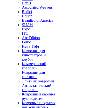
Carus
Associated Weavers
Radici
Balsan
Beaulieu of America
SHAW
Expo
ITC
Arc Edition
Forbo
Нева Тафт
Ковролин для
кинотеатров и
клубов
Коммерческий
ковролин
Ковролин для
гостиниц
Элитный ковролин
Антистатический
ковролин
Ковролин в кабинет
руководителя
Ковровые покрытия
для концертных