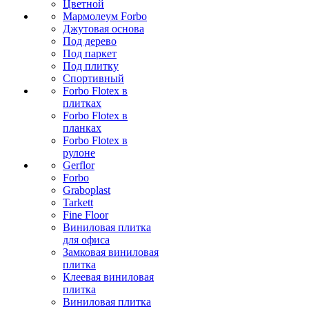
Цветной
Мармолеум Forbo
Джутовая основа
Под дерево
Под паркет
Под плитку
Спортивный
Forbo Flotex в
плитках
Forbo Flotex в
планках
Forbo Flotex в
рулоне
Gerflor
Forbo
Graboplast
Tarkett
Fine Floor
Виниловая плитка
для офиса
Замковая виниловая
плитка
Клеевая виниловая
плитка
Виниловая плитка