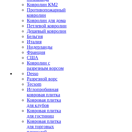
Ковролин КМ2
Противопожарный
ковролин
Ковролин для дома
Петлевой ковролин
Дешевый ковролин
Бельгия
Италия
Нидерланды
Франция
США
Ковролин с
разрезным ворсом
Desso
Разрезной ворс
Tecsom
Иглопробивная
ковровая плитка
Ковровая плитка
для клубов
Ковровая плитка
для гостиниц
Ковровая плитка
для торговых
площадей