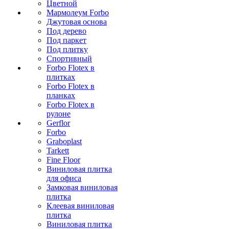
Цветной
Мармолеум Forbo
Джутовая основа
Под дерево
Под паркет
Под плитку
Спортивный
Forbo Flotex в
плитках
Forbo Flotex в
планках
Forbo Flotex в
рулоне
Gerflor
Forbo
Graboplast
Tarkett
Fine Floor
Виниловая плитка
для офиса
Замковая виниловая
плитка
Клеевая виниловая
плитка
Виниловая плитка