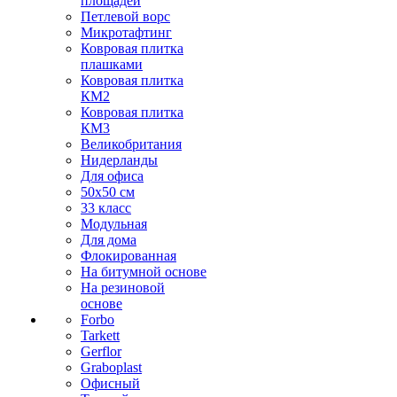
площадей
Петлевой ворс
Микротафтинг
Ковровая плитка
плашками
Ковровая плитка
КМ2
Ковровая плитка
КМ3
Великобритания
Нидерланды
Для офиса
50х50 см
33 класс
Модульная
Для дома
Флокированная
На битумной основе
На резиновой
основе
Forbo
Tarkett
Gerflor
Graboplast
Офисный