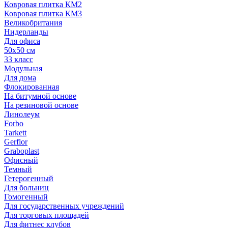
Ковровая плитка КМ2
Ковровая плитка КМ3
Великобритания
Нидерланды
Для офиса
50х50 см
33 класс
Модульная
Для дома
Флокированная
На битумной основе
На резиновой основе
Линолеум
Forbo
Tarkett
Gerflor
Graboplast
Офисный
Темный
Гетерогенный
Для больниц
Гомогенный
Для государственных учреждений
Для торговых площадей
Для фитнес клубов