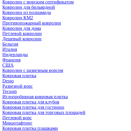
Ковролин с морским сертификатом
Ковролин для бильярдной
Ковролин из полиамида
Ковролин КМ2
Противопожарный ковролин
Ковролин для дома
Петлевой ковролин
Дешевый ковролин
Бельгия
Италия
Нидерланды
Франция
США
Ковролин с разрезным ворсом
Ковровая плитка
Desso
Разрезной ворс
Tecsom
Иглопробивная ковровая плитка
Ковровая плитка для клубов
Ковровая плитка для гостиниц
Ковровая плитка для торговых площадей
Петлевой ворс
Микротафтинг
Ковровая плитка плашками