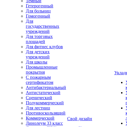
Темный
Гетерогенный
Для больниц
Гомогенный
Для
государственных
учреждений
Для торговых
площадей
Для фитнес клубов
Для детских
учреждений
Для школы
Промышленные
покрытия
Уклад
С пожарным
сертификатом
Антибактериальный
Антистатический
Сценический
Полукоммерческий
Для лестниц
Противоскользящий
Коммерческий
Свой дизайн
Линолеум 33 класс