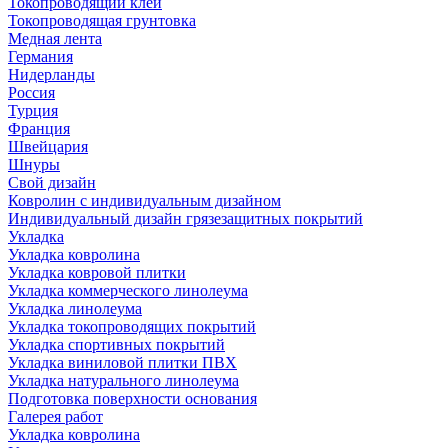
Токопроводящий клей
Токопроводящая грунтовка
Медная лента
Германия
Нидерланды
Россия
Турция
Франция
Швейцария
Шнуры
Свой дизайн
Ковролин с индивидуальным дизайном
Индивидуальный дизайн грязезащитных покрытий
Укладка
Укладка ковролина
Укладка ковровой плитки
Укладка коммерческого линолеума
Укладка линолеума
Укладка токопроводящих покрытий
Укладка спортивных покрытий
Укладка виниловой плитки ПВХ
Укладка натурального линолеума
Подготовка поверхности основания
Галерея работ
Укладка ковролина