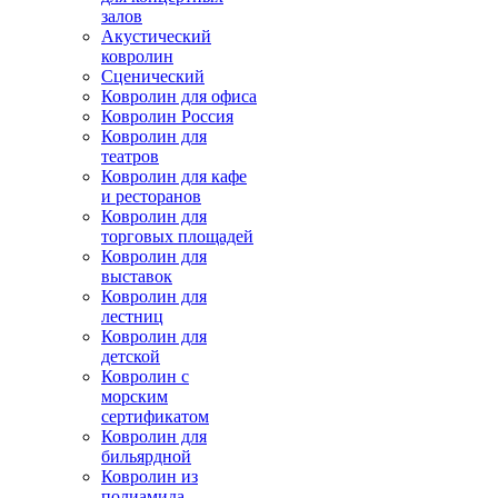
залов
Акустический
ковролин
Сценический
Ковролин для офиса
Ковролин Россия
Ковролин для
театров
Ковролин для кафе
и ресторанов
Ковролин для
торговых площадей
Ковролин для
выставок
Ковролин для
лестниц
Ковролин для
детской
Ковролин с
морским
сертификатом
Ковролин для
бильярдной
Ковролин из
полиамида