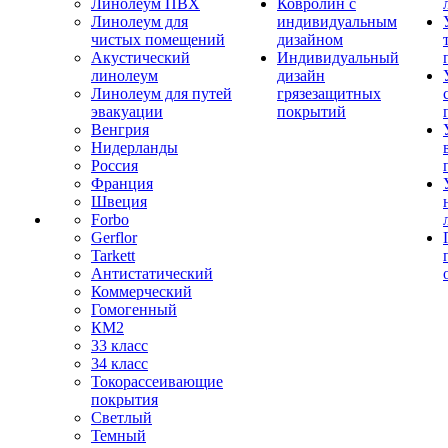
Линолеум ПВХ
Ковролин с
Линолеум для
индивидуальным
чистых помещений
дизайном
Акустический
Индивидуальный
линолеум
дизайн
Линолеум для путей
грязезащитных
эвакуации
покрытий
Венгрия
Нидерланды
Россия
Франция
Швеция
Forbo
Gerflor
Tarkett
Антистатический
Коммерческий
Гомогенный
КМ2
33 класс
34 класс
Токорассеивающие
покрытия
Светлый
Темный