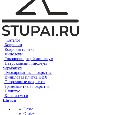
Каталог
Ковролин
Ковровая плитка
Линолеум
Токопроводящий линолеум
Натуральный линолеум
мармолеум
Флокированные покрытия
Виниловая плитка ПВХ
Спортивные покрытия
Грязезащитные покрытия
Плинтус
Клеи и смеси
Шнуры
Desso
Orotex