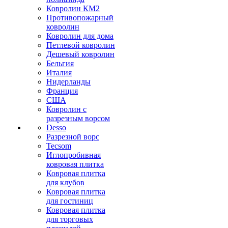
Ковролин КМ2
Противопожарный
ковролин
Ковролин для дома
Петлевой ковролин
Дешевый ковролин
Бельгия
Италия
Нидерланды
Франция
США
Ковролин с
разрезным ворсом
Desso
Разрезной ворс
Tecsom
Иглопробивная
ковровая плитка
Ковровая плитка
для клубов
Ковровая плитка
для гостиниц
Ковровая плитка
для торговых