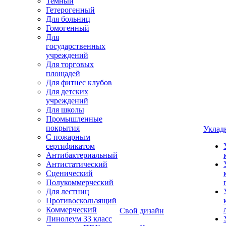
Темный
Гетерогенный
Для больниц
Гомогенный
Для
государственных
учреждений
Для торговых
площадей
Для фитнес клубов
Для детских
учреждений
Для школы
Промышленные
покрытия
Уклад
С пожарным
сертификатом
Антибактериальный
Антистатический
Сценический
Полукоммерческий
Для лестниц
Противоскользящий
Коммерческий
Свой дизайн
Линолеум 33 класс