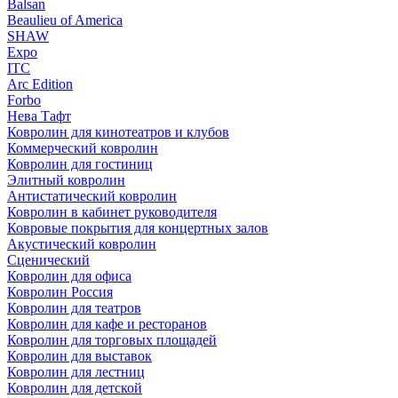
Balsan
Beaulieu of America
SHAW
Expo
ITC
Arc Edition
Forbo
Нева Тафт
Ковролин для кинотеатров и клубов
Коммерческий ковролин
Ковролин для гостиниц
Элитный ковролин
Антистатический ковролин
Ковролин в кабинет руководителя
Ковровые покрытия для концертных залов
Акустический ковролин
Сценический
Ковролин для офиса
Ковролин Россия
Ковролин для театров
Ковролин для кафе и ресторанов
Ковролин для торговых площадей
Ковролин для выставок
Ковролин для лестниц
Ковролин для детской