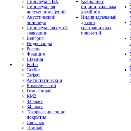
Линолеум ПВХ
Ковролин с
Линолеум для
индивидуальным
чистых помещений
дизайном
Акустический
Индивидуальный
линолеум
дизайн
Линолеум для путей
грязезащитных
эвакуации
покрытий
Венгрия
Нидерланды
Россия
Франция
Швеция
Forbo
Gerflor
Tarkett
Антистатический
Коммерческий
Гомогенный
КМ2
33 класс
34 класс
Токорассеивающие
покрытия
Светлый
Темный