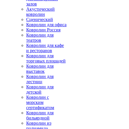
залов
Акустический
ковролин
Сценический
Ковролин для офиса
Ковролин Россия
Ковролин для
театров
Ковролин для кафе
и ресторанов
Ковролин для
торговых площадей
Ковролин для
выставок
Ковролин для
лестниц
Ковролин для
детской
Ковролин с
морским
сертификатом
Ковролин для
бильярдной
Ковролин из
полиамида