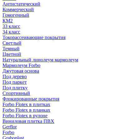
Антистатический
Коммерческий
Гомогенный
КМ2
33 класс
34 класс
Токорассеивающие покрытия
Светлый
Темный
Цветной
Натуральный линолеум мармолеум
Мармолеум Forbo
Джутовая основа
Под дерево
Под паркет
Под плитку
Спортивный
Флокированные покрытия
Forbo Flotex в плитках
Forbo Flotex в планках
Forbo Flotex в рулоне
Виниловая плитка ПВХ
Gerflor
Forbo
Graboplast