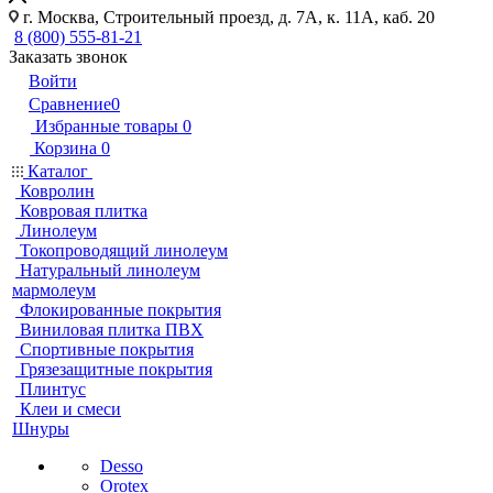
г. Москва, Строительный проезд, д. 7А, к. 11А, каб. 20
8 (800) 555-81-21
Заказать звонок
Войти
Сравнение
0
Избранные товары
0
Корзина
0
Каталог
Ковролин
Ковровая плитка
Линолеум
Токопроводящий линолеум
Натуральный линолеум
мармолеум
Флокированные покрытия
Виниловая плитка ПВХ
Спортивные покрытия
Грязезащитные покрытия
Плинтус
Клеи и смеси
Шнуры
Desso
Orotex