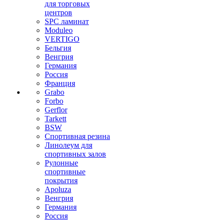
для торговых
центров
SPC ламинат
Moduleo
VERTIGO
Бельгия
Венгрия
Германия
Россия
Франция
Grabo
Forbo
Gerflor
Tarkett
BSW
Спортивная резина
Линолеум для
спортивных залов
Рулонные
спортивные
покрытия
Apoluza
Венгрия
Германия
Россия