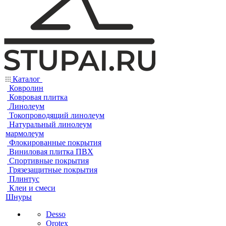
Каталог
Ковролин
Ковровая плитка
Линолеум
Токопроводящий линолеум
Натуральный линолеум
мармолеум
Флокированные покрытия
Виниловая плитка ПВХ
Спортивные покрытия
Грязезащитные покрытия
Плинтус
Клеи и смеси
Шнуры
Desso
Orotex