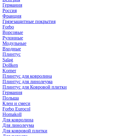
Германия
Россия
Франция
Грязезащитные покрытия
Forbo
Ворсовые
Рулонные
Модульные
Входные
Плинтус
Salag
Dollken
Korner
Плинтус для ковролина
Плинтус для линолеума
Плинтус для Ковровой плитки
Германия
Польша
Клеи и смеси
Forbo Eurocol
Homakoll
Для ковролина
Для линолеума
Для ковровой плитки