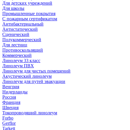
Для детских учреждений
Для школы
Промышленные покрытия
С пожарным сертификатом
Антибактериальный
Антистатический
Сценический
Полукоммерческий
Для лестниц
Противоскользящий
Коммерческий
Линолеум 33 класс
Линолеум ПВХ
Линолеум для чистых помещений
Акустический линолеум
Линолеум для путей эвакуации
Венгрия
Нидерланды
Россия
Франция
Швеция
Токопроводящий линолеум
Forbo
Gerflor
Tarkett