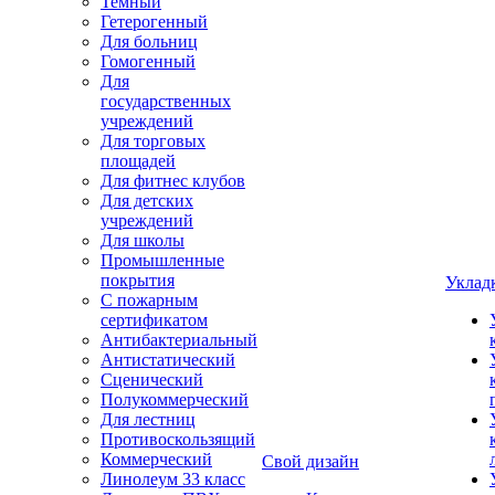
Темный
Гетерогенный
Для больниц
Гомогенный
Для
государственных
учреждений
Для торговых
площадей
Для фитнес клубов
Для детских
учреждений
Для школы
Промышленные
покрытия
Уклад
С пожарным
сертификатом
Антибактериальный
Антистатический
Сценический
Полукоммерческий
Для лестниц
Противоскользящий
Коммерческий
Свой дизайн
Линолеум 33 класс