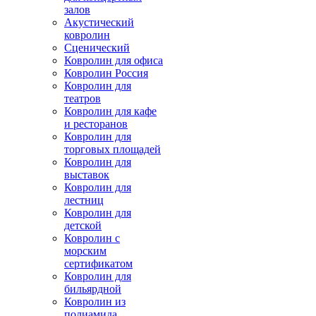
залов
Акустический
ковролин
Сценический
Ковролин для офиса
Ковролин Россия
Ковролин для
театров
Ковролин для кафе
и ресторанов
Ковролин для
торговых площадей
Ковролин для
выставок
Ковролин для
лестниц
Ковролин для
детской
Ковролин с
морским
сертификатом
Ковролин для
бильярдной
Ковролин из
полиамида