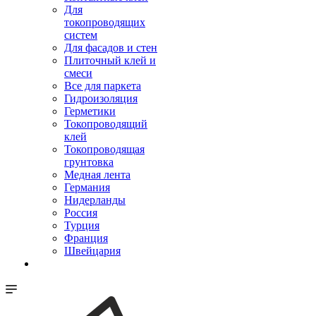
Для
токопроводящих
систем
Для фасадов и стен
Плиточный клей и
смеси
Все для паркета
Гидроизоляция
Герметики
Токопроводящий
клей
Токопроводящая
грунтовка
Медная лента
Германия
Нидерланды
Россия
Турция
Франция
Швейцария