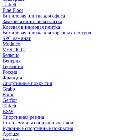
Tarkett
Fine Floor
Виниловая плитка для офиса
Замковая виниловая плитка
Клеевая виниловая плитка
Виниловая плитка для торговых центров
SPC ламинат
Moduleo
VERTIGO
Бельгия
Венгрия
Германия
Россия
Франция
Спортивные покрытия
Grabo
Forbo
Gerflor
Tarkett
BSW
Спортивная резина
Линолеум для спортивных залов
Рулонные спортивные покрытия
Apoluza
Венгрия