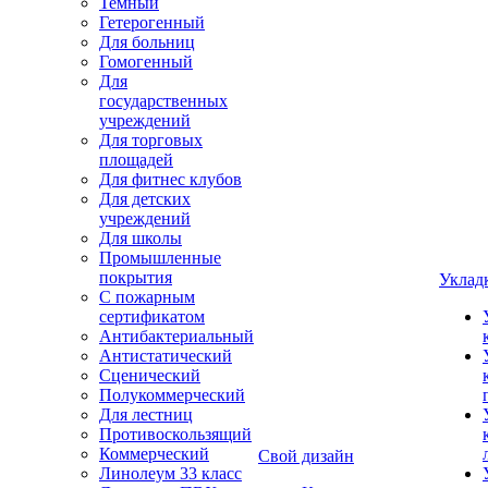
Темный
Гетерогенный
Для больниц
Гомогенный
Для
государственных
учреждений
Для торговых
площадей
Для фитнес клубов
Для детских
учреждений
Для школы
Промышленные
покрытия
Уклад
С пожарным
сертификатом
Антибактериальный
Антистатический
Сценический
Полукоммерческий
Для лестниц
Противоскользящий
Коммерческий
Свой дизайн
Линолеум 33 класс