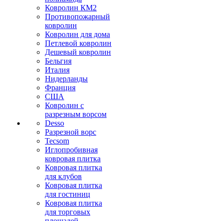
Ковролин КМ2
Противопожарный
ковролин
Ковролин для дома
Петлевой ковролин
Дешевый ковролин
Бельгия
Италия
Нидерланды
Франция
США
Ковролин с
разрезным ворсом
Desso
Разрезной ворс
Tecsom
Иглопробивная
ковровая плитка
Ковровая плитка
для клубов
Ковровая плитка
для гостиниц
Ковровая плитка
для торговых
площадей