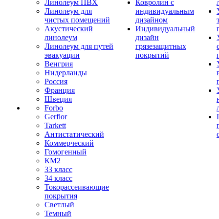
Линолеум ПВХ
Ковролин с
Линолеум для
индивидуальным
чистых помещений
дизайном
Акустический
Индивидуальный
линолеум
дизайн
Линолеум для путей
грязезащитных
эвакуации
покрытий
Венгрия
Нидерланды
Россия
Франция
Швеция
Forbo
Gerflor
Tarkett
Антистатический
Коммерческий
Гомогенный
КМ2
33 класс
34 класс
Токорассеивающие
покрытия
Светлый
Темный