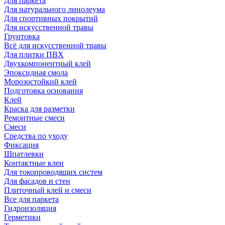
Для паркета
Для натурального линолеума
Для спортивных покрытий
Для искусственной травы
Грунтовка
Всё для искусственной травы
Для плитки ПВХ
Двухкомпонентный клей
Эпоксидная смола
Морозостойкий клей
Подготовка основания
Клей
Краска для разметки
Ремонтные смеси
Смеси
Средства по уходу
Фиксация
Шпатлевки
Контактные клеи
Для токопроводящих систем
Для фасадов и стен
Плиточный клей и смеси
Все для паркета
Гидроизоляция
Герметики