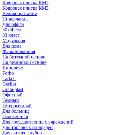
Ковровая плитка КМ2
Ковровая плитка КМ3
Великобритания
Нидерланды
Для офиса
50х50 см
33 класс
Модульная
Для дома
Флокированная
На битумной основе
На резиновой основе
Линолеум
Forbo
Tarkett
Gerflor
Graboplast
Офисный
Темный
Гетерогенный
Для больниц
Гомогенный
Для государственных учреждений
Для торговых площадей
Для фитнес клубов