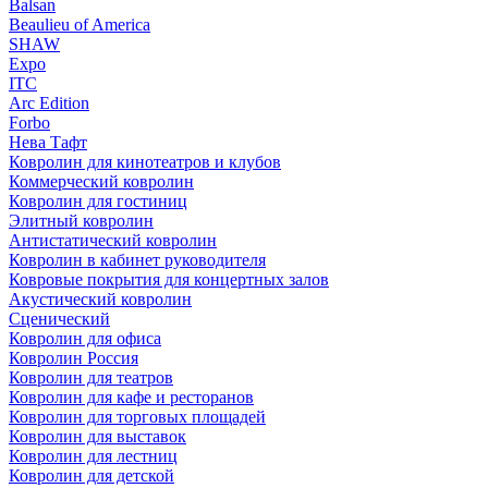
Balsan
Beaulieu of America
SHAW
Expo
ITC
Arc Edition
Forbo
Нева Тафт
Ковролин для кинотеатров и клубов
Коммерческий ковролин
Ковролин для гостиниц
Элитный ковролин
Антистатический ковролин
Ковролин в кабинет руководителя
Ковровые покрытия для концертных залов
Акустический ковролин
Сценический
Ковролин для офиса
Ковролин Россия
Ковролин для театров
Ковролин для кафе и ресторанов
Ковролин для торговых площадей
Ковролин для выставок
Ковролин для лестниц
Ковролин для детской