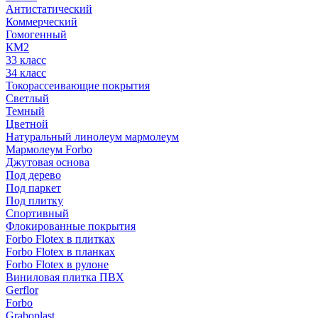
Антистатический
Коммерческий
Гомогенный
КМ2
33 класс
34 класс
Токорассеивающие покрытия
Светлый
Темный
Цветной
Натуральный линолеум мармолеум
Мармолеум Forbo
Джутовая основа
Под дерево
Под паркет
Под плитку
Спортивный
Флокированные покрытия
Forbo Flotex в плитках
Forbo Flotex в планках
Forbo Flotex в рулоне
Виниловая плитка ПВХ
Gerflor
Forbo
Graboplast