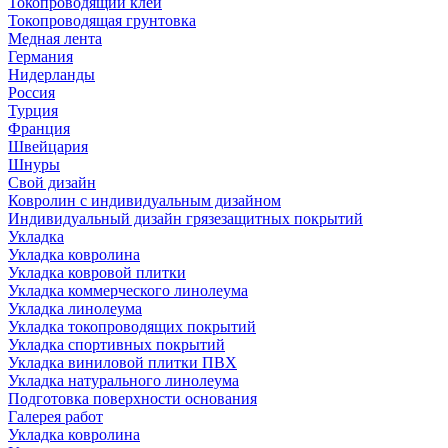
Токопроводящий клей
Токопроводящая грунтовка
Медная лента
Германия
Нидерланды
Россия
Турция
Франция
Швейцария
Шнуры
Свой дизайн
Ковролин с индивидуальным дизайном
Индивидуальный дизайн грязезащитных покрытий
Укладка
Укладка ковролина
Укладка ковровой плитки
Укладка коммерческого линолеума
Укладка линолеума
Укладка токопроводящих покрытий
Укладка спортивных покрытий
Укладка виниловой плитки ПВХ
Укладка натурального линолеума
Подготовка поверхности основания
Галерея работ
Укладка ковролина