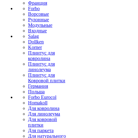
Франция
Forbo
Ворсовые
Рулонные
Модульные
Входные
Salag
Dollken
Korner
Плинтус для
ковролина
Плинтус для
линолеума
Плинтус для
Ковровой плитки
Германия
Польша
Forbo Eurocol
Homakoll
Для ковролина
Для линолеума
Для ковровой
плитки
Для паркета
Для натурального