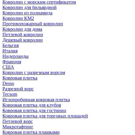
Ковролин с морским сертификатом
Ковролин для бильярдной
Ковролин из полиамида
Ковролин КМ2
Противопожарный ковролин
Ковролин для дома
Петлевой ковролин
Дешевый ковролин
Бельгия
Италия
Нидерланды
Франция
США
Ковролин с разрезным ворсом
Ковровая плитка
Desso
Разрезной ворс
Tecsom
Иглопробивная ковровая плитка
Ковровая плитка для клубов
Ковровая плитка для гостиниц
Ковровая плитка для торговых площадей
Петлевой ворс
Микротафтинг
Ковровая плитка плашками