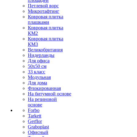
площадей
Петлевой ворс
Микротафтинг
Ковровая плитка
плашками
Ковровая плитка
КМ2
Ковровая плитка
КМ3
Великобритания
Нидерланды
Для офиса
50х50 см
33 класс
Модульная
Для дома
Флокированная
На битумной основе
На резиновой
основе
Forbo
Tarkett
Gerflor
Graboplast
Офисный