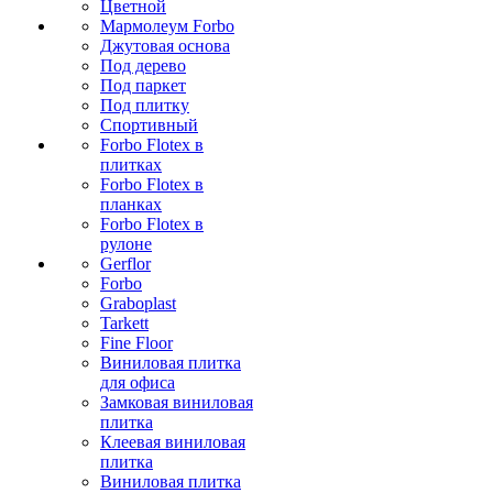
Цветной
Мармолеум Forbo
Джутовая основа
Под дерево
Под паркет
Под плитку
Спортивный
Forbo Flotex в
плитках
Forbo Flotex в
планках
Forbo Flotex в
рулоне
Gerflor
Forbo
Graboplast
Tarkett
Fine Floor
Виниловая плитка
для офиса
Замковая виниловая
плитка
Клеевая виниловая
плитка
Виниловая плитка