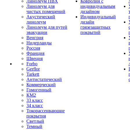
Линолеум ПВХ
Ковролин с
Линолеум для
индивидуальным
чистых помещений
дизайном
Акустический
Индивидуальный
линолеум
дизайн
Линолеум для путей
грязезащитных
эвакуации
покрытий
Венгрия
Нидерланды
Россия
Франция
Швеция
Forbo
Gerflor
Tarkett
Антистатический
Коммерческий
Гомогенный
КМ2
33 класс
34 класс
Токорассеивающие
покрытия
Светлый
Темный