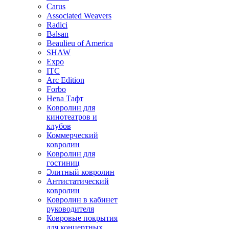
Carus
Associated Weavers
Radici
Balsan
Beaulieu of America
SHAW
Expo
ITC
Arc Edition
Forbo
Нева Тафт
Ковролин для
кинотеатров и
клубов
Коммерческий
ковролин
Ковролин для
гостиниц
Элитный ковролин
Антистатический
ковролин
Ковролин в кабинет
руководителя
Ковровые покрытия
для концертных