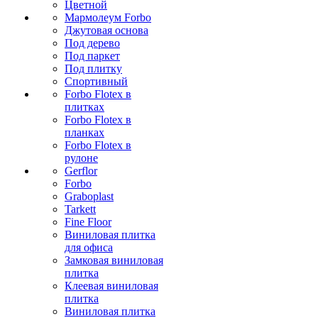
Цветной
Мармолеум Forbo
Джутовая основа
Под дерево
Под паркет
Под плитку
Спортивный
Forbo Flotex в
плитках
Forbo Flotex в
планках
Forbo Flotex в
рулоне
Gerflor
Forbo
Graboplast
Tarkett
Fine Floor
Виниловая плитка
для офиса
Замковая виниловая
плитка
Клеевая виниловая
плитка
Виниловая плитка