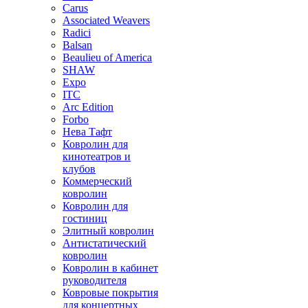
Carus
Associated Weavers
Radici
Balsan
Beaulieu of America
SHAW
Expo
ITC
Arc Edition
Forbo
Нева Тафт
Ковролин для
кинотеатров и
клубов
Коммерческий
ковролин
Ковролин для
гостиниц
Элитный ковролин
Антистатический
ковролин
Ковролин в кабинет
руководителя
Ковровые покрытия
для концертных