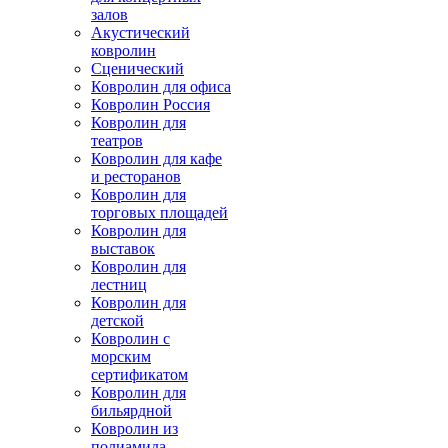
залов
Акустический
ковролин
Сценический
Ковролин для офиса
Ковролин Россия
Ковролин для
театров
Ковролин для кафе
и ресторанов
Ковролин для
торговых площадей
Ковролин для
выставок
Ковролин для
лестниц
Ковролин для
детской
Ковролин с
морским
сертификатом
Ковролин для
бильярдной
Ковролин из
полиамида