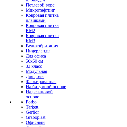
Петлевой ворс
Микротафтинг
Ковровая плитка
плашками
Ковровая плитка
КМ2
Ковровая плитка
КМ3
Великобритания
Нидерланды
Для офиса
50х50 см
33 класс
Модульная
Для дома
Флокированная
На битумной основе
На резиновой
основе
Forbo
Tarkett
Gerflor
Graboplast
Офисный