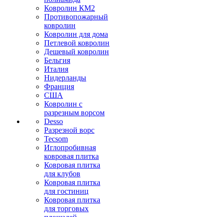
Ковролин КМ2
Противопожарный
ковролин
Ковролин для дома
Петлевой ковролин
Дешевый ковролин
Бельгия
Италия
Нидерланды
Франция
США
Ковролин с
разрезным ворсом
Desso
Разрезной ворс
Tecsom
Иглопробивная
ковровая плитка
Ковровая плитка
для клубов
Ковровая плитка
для гостиниц
Ковровая плитка
для торговых