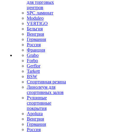
для торговых
центров
SPC ламинат
Moduleo
VERTIGO
Бельгия
Венгрия
Германия
Россия
Франция
Grabo
Forbo
Gerflor
Tarkett
BSW
Спортивная резина
Линолеум для
спортивных залов
Рулонные
спортивные
покрытия
Apoluza
Венгрия
Германия
Россия