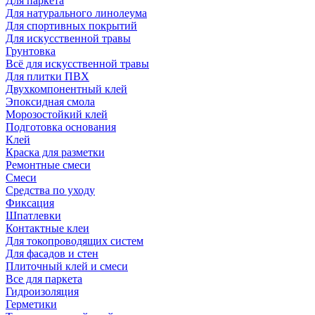
Для паркета
Для натурального линолеума
Для спортивных покрытий
Для искусственной травы
Грунтовка
Всё для искусственной травы
Для плитки ПВХ
Двухкомпонентный клей
Эпоксидная смола
Морозостойкий клей
Подготовка основания
Клей
Краска для разметки
Ремонтные смеси
Смеси
Средства по уходу
Фиксация
Шпатлевки
Контактные клеи
Для токопроводящих систем
Для фасадов и стен
Плиточный клей и смеси
Все для паркета
Гидроизоляция
Герметики