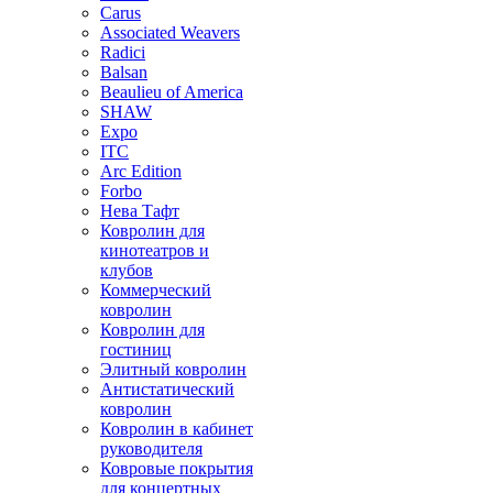
Carus
Associated Weavers
Radici
Balsan
Beaulieu of America
SHAW
Expo
ITC
Arc Edition
Forbo
Нева Тафт
Ковролин для
кинотеатров и
клубов
Коммерческий
ковролин
Ковролин для
гостиниц
Элитный ковролин
Антистатический
ковролин
Ковролин в кабинет
руководителя
Ковровые покрытия
для концертных