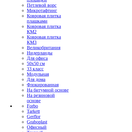
Петлевой ворс
Микротафтинг
Ковровая плитка
плашками
Ковровая плитка
КМ2
Ковровая плитка
КМ3
Великобритания
Нидерланды
Для офиса
50х50 см
33 класс
Модульная
Для дома
Флокированная
На битумной основе
На резиновой
основе
Forbo
Tarkett
Gerflor
Graboplast
Офисный