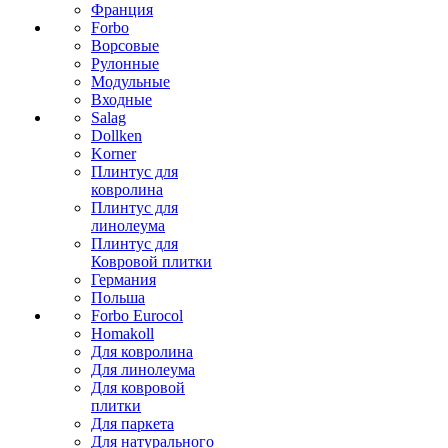
Франция
Forbo
Ворсовые
Рулонные
Модульные
Входные
Salag
Dollken
Korner
Плинтус для
ковролина
Плинтус для
линолеума
Плинтус для
Ковровой плитки
Германия
Польша
Forbo Eurocol
Homakoll
Для ковролина
Для линолеума
Для ковровой
плитки
Для паркета
Для натурального