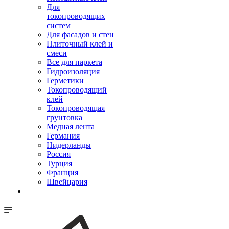
Для
токопроводящих
систем
Для фасадов и стен
Плиточный клей и
смеси
Все для паркета
Гидроизоляция
Герметики
Токопроводящий
клей
Токопроводящая
грунтовка
Медная лента
Германия
Нидерланды
Россия
Турция
Франция
Швейцария