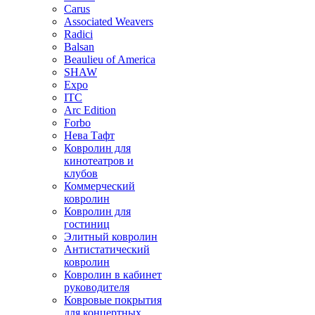
Carus
Associated Weavers
Radici
Balsan
Beaulieu of America
SHAW
Expo
ITC
Arc Edition
Forbo
Нева Тафт
Ковролин для
кинотеатров и
клубов
Коммерческий
ковролин
Ковролин для
гостиниц
Элитный ковролин
Антистатический
ковролин
Ковролин в кабинет
руководителя
Ковровые покрытия
для концертных