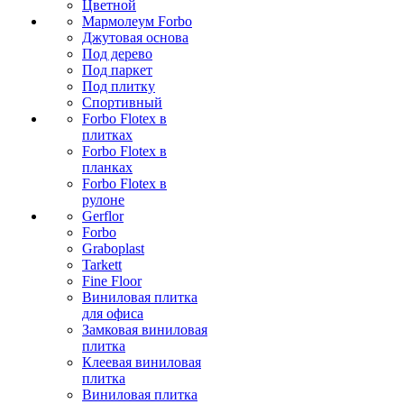
Цветной
Мармолеум Forbo
Джутовая основа
Под дерево
Под паркет
Под плитку
Спортивный
Forbo Flotex в
плитках
Forbo Flotex в
планках
Forbo Flotex в
рулоне
Gerflor
Forbo
Graboplast
Tarkett
Fine Floor
Виниловая плитка
для офиса
Замковая виниловая
плитка
Клеевая виниловая
плитка
Виниловая плитка