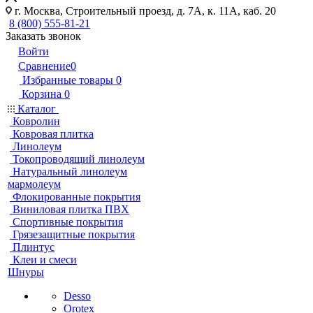
г. Москва, Строительный проезд, д. 7А, к. 11А, каб. 20
8 (800) 555-81-21
Заказать звонок
Войти
Сравнение
0
Избранные товары
0
Корзина
0
Каталог
Ковролин
Ковровая плитка
Линолеум
Токопроводящий линолеум
Натуральный линолеум
мармолеум
Флокированные покрытия
Виниловая плитка ПВХ
Спортивные покрытия
Грязезащитные покрытия
Плинтус
Клеи и смеси
Шнуры
Desso
Orotex