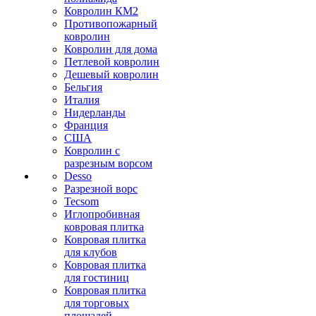
Ковролин КМ2
Противопожарный
ковролин
Ковролин для дома
Петлевой ковролин
Дешевый ковролин
Бельгия
Италия
Нидерланды
Франция
США
Ковролин с
разрезным ворсом
Desso
Разрезной ворс
Tecsom
Иглопробивная
ковровая плитка
Ковровая плитка
для клубов
Ковровая плитка
для гостиниц
Ковровая плитка
для торговых
площадей