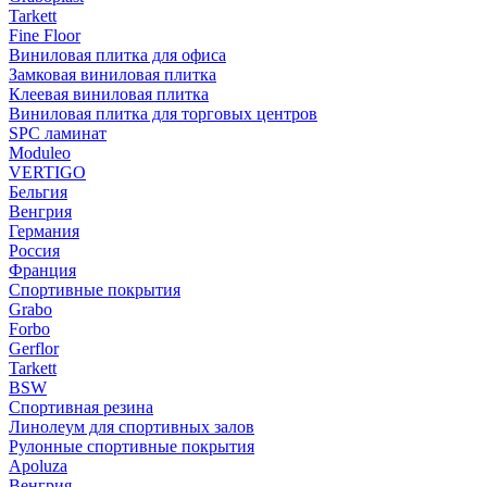
Tarkett
Fine Floor
Виниловая плитка для офиса
Замковая виниловая плитка
Клеевая виниловая плитка
Виниловая плитка для торговых центров
SPC ламинат
Moduleo
VERTIGO
Бельгия
Венгрия
Германия
Россия
Франция
Спортивные покрытия
Grabo
Forbo
Gerflor
Tarkett
BSW
Спортивная резина
Линолеум для спортивных залов
Рулонные спортивные покрытия
Apoluza
Венгрия