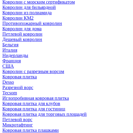
Ковролин с морским сертификатом
Ковролин для бильярдной
Ковролин из полиамида
Ковролин КМ2
Противопожарный ковролин
Ковролин для дома
Петлевой ковролин
Дешевый ковролин
Бельгия
Италия
Нидерланды
Франция
США
Ковролин с разрезным ворсом
Ковровая плитка
Desso
Разрезной ворс
Tecsom
Иглопробивная ковровая плитка
Ковровая плитка для клубов
Ковровая плитка для гостиниц
Ковровая плитка для торговых площадей
Петлевой ворс
Микротафтинг
Ковровая плитка плашками