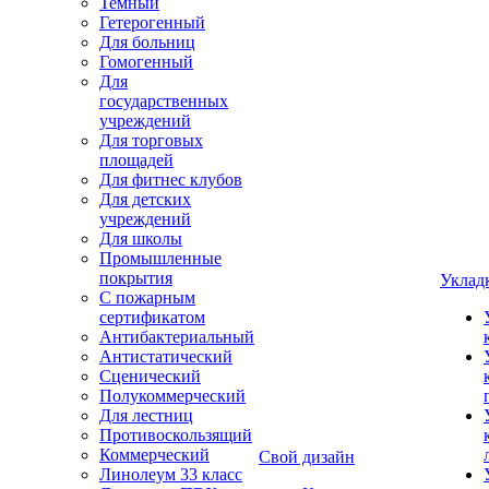
Темный
Гетерогенный
Для больниц
Гомогенный
Для
государственных
учреждений
Для торговых
площадей
Для фитнес клубов
Для детских
учреждений
Для школы
Промышленные
покрытия
Уклад
С пожарным
сертификатом
Антибактериальный
Антистатический
Сценический
Полукоммерческий
Для лестниц
Противоскользящий
Коммерческий
Свой дизайн
Линолеум 33 класс