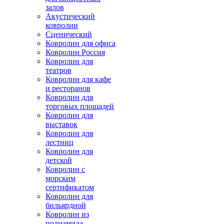
залов
Акустический
ковролин
Сценический
Ковролин для офиса
Ковролин Россия
Ковролин для
театров
Ковролин для кафе
и ресторанов
Ковролин для
торговых площадей
Ковролин для
выставок
Ковролин для
лестниц
Ковролин для
детской
Ковролин с
морским
сертификатом
Ковролин для
бильярдной
Ковролин из
полиамида