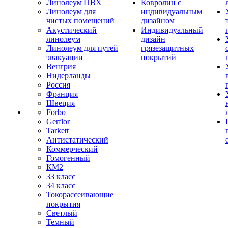
Линолеум ПВХ
Ковролин с
Линолеум для
индивидуальным
чистых помещений
дизайном
Акустический
Индивидуальный
линолеум
дизайн
Линолеум для путей
грязезащитных
эвакуации
покрытий
Венгрия
Нидерланды
Россия
Франция
Швеция
Forbo
Gerflor
Tarkett
Антистатический
Коммерческий
Гомогенный
КМ2
33 класс
34 класс
Токорассеивающие
покрытия
Светлый
Темный