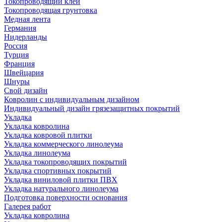
Токопроводящий клей
Токопроводящая грунтовка
Медная лента
Германия
Нидерланды
Россия
Турция
Франция
Швейцария
Шнуры
Свой дизайн
Ковролин с индивидуальным дизайном
Индивидуальный дизайн грязезащитных покрытий
Укладка
Укладка ковролина
Укладка ковровой плитки
Укладка коммерческого линолеума
Укладка линолеума
Укладка токопроводящих покрытий
Укладка спортивных покрытий
Укладка виниловой плитки ПВХ
Укладка натурального линолеума
Подготовка поверхности основания
Галерея работ
Укладка ковролина