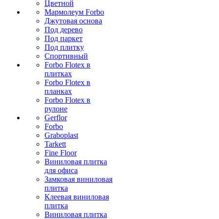
Цветной
Мармолеум Forbo
Джутовая основа
Под дерево
Под паркет
Под плитку
Спортивный
Forbo Flotex в
плитках
Forbo Flotex в
планках
Forbo Flotex в
рулоне
Gerflor
Forbo
Graboplast
Tarkett
Fine Floor
Виниловая плитка
для офиса
Замковая виниловая
плитка
Клеевая виниловая
плитка
Виниловая плитка