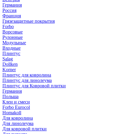
Германия
Россия
Франция
Грязезащитные покрытия
Forbo
Ворсовые
Рулонные
Модульные
Входные
Плинтус
Salag
Dollken
Korner
Плинтус для ковролина
Плинтус для линолеума
Плинтус для Ковровой плитки
Германия
Польша
Клеи и смеси
Forbo Eurocol
Homakoll
Для ковролина
Для линолеума
Для ковровой плитки