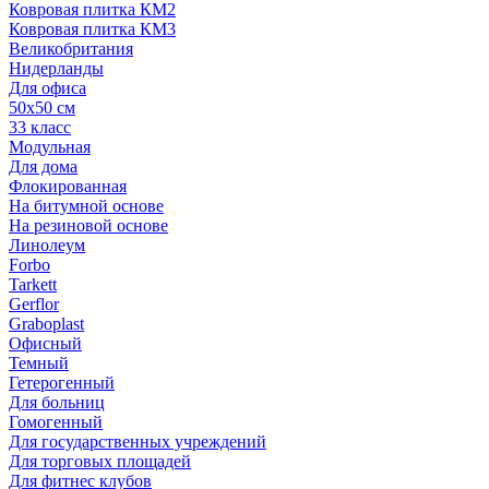
Ковровая плитка КМ2
Ковровая плитка КМ3
Великобритания
Нидерланды
Для офиса
50х50 см
33 класс
Модульная
Для дома
Флокированная
На битумной основе
На резиновой основе
Линолеум
Forbo
Tarkett
Gerflor
Graboplast
Офисный
Темный
Гетерогенный
Для больниц
Гомогенный
Для государственных учреждений
Для торговых площадей
Для фитнес клубов