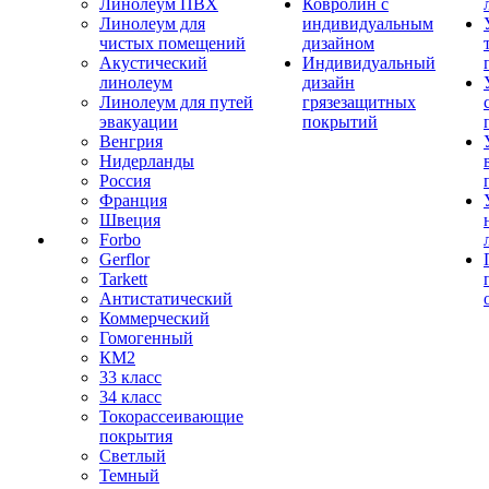
Линолеум ПВХ
Ковролин с
Линолеум для
индивидуальным
чистых помещений
дизайном
Акустический
Индивидуальный
линолеум
дизайн
Линолеум для путей
грязезащитных
эвакуации
покрытий
Венгрия
Нидерланды
Россия
Франция
Швеция
Forbo
Gerflor
Tarkett
Антистатический
Коммерческий
Гомогенный
КМ2
33 класс
34 класс
Токорассеивающие
покрытия
Светлый
Темный