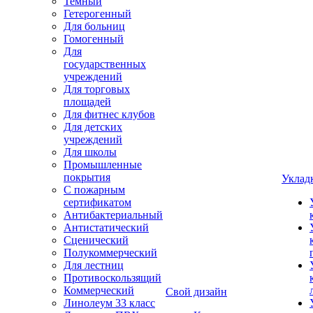
Темный
Гетерогенный
Для больниц
Гомогенный
Для
государственных
учреждений
Для торговых
площадей
Для фитнес клубов
Для детских
учреждений
Для школы
Промышленные
покрытия
Уклад
С пожарным
сертификатом
Антибактериальный
Антистатический
Сценический
Полукоммерческий
Для лестниц
Противоскользящий
Коммерческий
Свой дизайн
Линолеум 33 класс