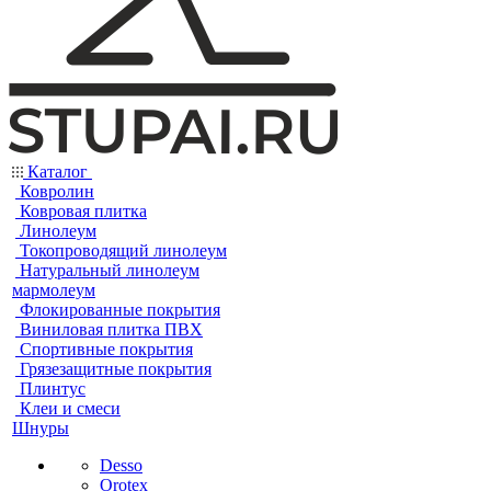
Каталог
Ковролин
Ковровая плитка
Линолеум
Токопроводящий линолеум
Натуральный линолеум
мармолеум
Флокированные покрытия
Виниловая плитка ПВХ
Спортивные покрытия
Грязезащитные покрытия
Плинтус
Клеи и смеси
Шнуры
Desso
Orotex