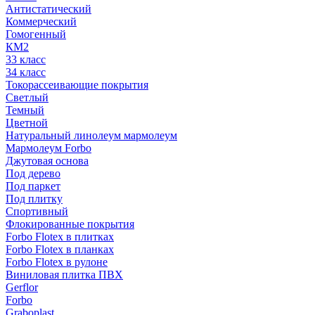
Антистатический
Коммерческий
Гомогенный
КМ2
33 класс
34 класс
Токорассеивающие покрытия
Светлый
Темный
Цветной
Натуральный линолеум мармолеум
Мармолеум Forbo
Джутовая основа
Под дерево
Под паркет
Под плитку
Спортивный
Флокированные покрытия
Forbo Flotex в плитках
Forbo Flotex в планках
Forbo Flotex в рулоне
Виниловая плитка ПВХ
Gerflor
Forbo
Graboplast