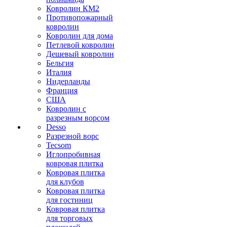
Ковролин КМ2
Противопожарный
ковролин
Ковролин для дома
Петлевой ковролин
Дешевый ковролин
Бельгия
Италия
Нидерланды
Франция
США
Ковролин с
разрезным ворсом
Desso
Разрезной ворс
Tecsom
Иглопробивная
ковровая плитка
Ковровая плитка
для клубов
Ковровая плитка
для гостиниц
Ковровая плитка
для торговых