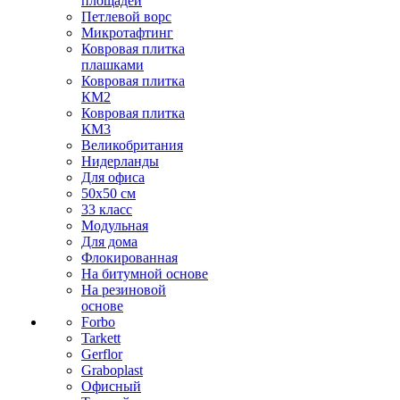
площадей
Петлевой ворс
Микротафтинг
Ковровая плитка
плашками
Ковровая плитка
КМ2
Ковровая плитка
КМ3
Великобритания
Нидерланды
Для офиса
50х50 см
33 класс
Модульная
Для дома
Флокированная
На битумной основе
На резиновой
основе
Forbo
Tarkett
Gerflor
Graboplast
Офисный