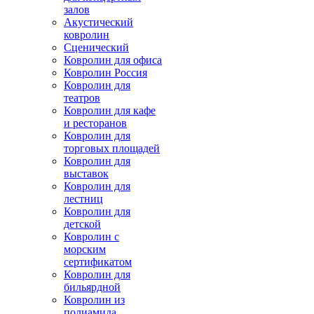
залов
Акустический
ковролин
Сценический
Ковролин для офиса
Ковролин Россия
Ковролин для
театров
Ковролин для кафе
и ресторанов
Ковролин для
торговых площадей
Ковролин для
выставок
Ковролин для
лестниц
Ковролин для
детской
Ковролин с
морским
сертификатом
Ковролин для
бильярдной
Ковролин из
полиамида