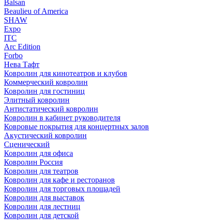
Balsan
Beaulieu of America
SHAW
Expo
ITC
Arc Edition
Forbo
Нева Тафт
Ковролин для кинотеатров и клубов
Коммерческий ковролин
Ковролин для гостиниц
Элитный ковролин
Антистатический ковролин
Ковролин в кабинет руководителя
Ковровые покрытия для концертных залов
Акустический ковролин
Сценический
Ковролин для офиса
Ковролин Россия
Ковролин для театров
Ковролин для кафе и ресторанов
Ковролин для торговых площадей
Ковролин для выставок
Ковролин для лестниц
Ковролин для детской