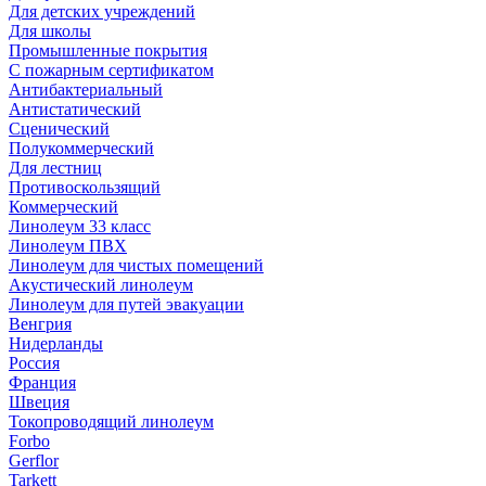
Для детских учреждений
Для школы
Промышленные покрытия
С пожарным сертификатом
Антибактериальный
Антистатический
Сценический
Полукоммерческий
Для лестниц
Противоскользящий
Коммерческий
Линолеум 33 класс
Линолеум ПВХ
Линолеум для чистых помещений
Акустический линолеум
Линолеум для путей эвакуации
Венгрия
Нидерланды
Россия
Франция
Швеция
Токопроводящий линолеум
Forbo
Gerflor
Tarkett