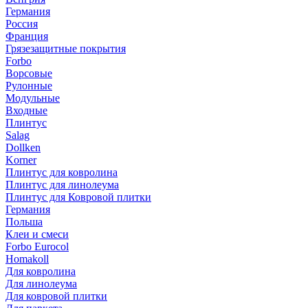
Германия
Россия
Франция
Грязезащитные покрытия
Forbo
Ворсовые
Рулонные
Модульные
Входные
Плинтус
Salag
Dollken
Korner
Плинтус для ковролина
Плинтус для линолеума
Плинтус для Ковровой плитки
Германия
Польша
Клеи и смеси
Forbo Eurocol
Homakoll
Для ковролина
Для линолеума
Для ковровой плитки