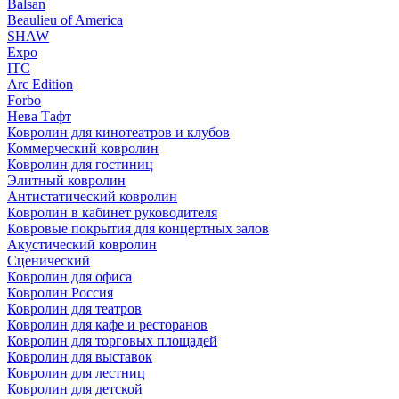
Balsan
Beaulieu of America
SHAW
Expo
ITC
Arc Edition
Forbo
Нева Тафт
Ковролин для кинотеатров и клубов
Коммерческий ковролин
Ковролин для гостиниц
Элитный ковролин
Антистатический ковролин
Ковролин в кабинет руководителя
Ковровые покрытия для концертных залов
Акустический ковролин
Сценический
Ковролин для офиса
Ковролин Россия
Ковролин для театров
Ковролин для кафе и ресторанов
Ковролин для торговых площадей
Ковролин для выставок
Ковролин для лестниц
Ковролин для детской