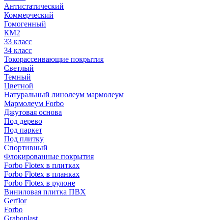
Антистатический
Коммерческий
Гомогенный
КМ2
33 класс
34 класс
Токорассеивающие покрытия
Светлый
Темный
Цветной
Натуральный линолеум мармолеум
Мармолеум Forbo
Джутовая основа
Под дерево
Под паркет
Под плитку
Спортивный
Флокированные покрытия
Forbo Flotex в плитках
Forbo Flotex в планках
Forbo Flotex в рулоне
Виниловая плитка ПВХ
Gerflor
Forbo
Graboplast