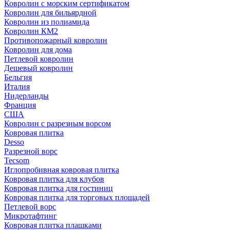
Ковролин с морским сертификатом
Ковролин для бильярдной
Ковролин из полиамида
Ковролин КМ2
Противопожарный ковролин
Ковролин для дома
Петлевой ковролин
Дешевый ковролин
Бельгия
Италия
Нидерланды
Франция
США
Ковролин с разрезным ворсом
Ковровая плитка
Desso
Разрезной ворс
Tecsom
Иглопробивная ковровая плитка
Ковровая плитка для клубов
Ковровая плитка для гостиниц
Ковровая плитка для торговых площадей
Петлевой ворс
Микротафтинг
Ковровая плитка плашками