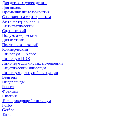
Для детских учреждений
Для школы
Промышленные покрытия
С пожарным сертификатом
Антибактериальный
Антистатический
Сценический
Полукоммерческий
Для лестниц
Противоскользящий
Коммерческий
Линолеум 33 класс
Линолеум ПВХ
Линолеум для чистых помещений
Акустический линолеум
Линолеум для путей эвакуации
Венгрия
Нидерланды
Россия
Франция
Швеция
Токопроводящий линолеум
Forbo
Gerflor
Tarkett