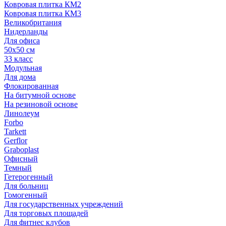
Ковровая плитка КМ2
Ковровая плитка КМ3
Великобритания
Нидерланды
Для офиса
50х50 см
33 класс
Модульная
Для дома
Флокированная
На битумной основе
На резиновой основе
Линолеум
Forbo
Tarkett
Gerflor
Graboplast
Офисный
Темный
Гетерогенный
Для больниц
Гомогенный
Для государственных учреждений
Для торговых площадей
Для фитнес клубов