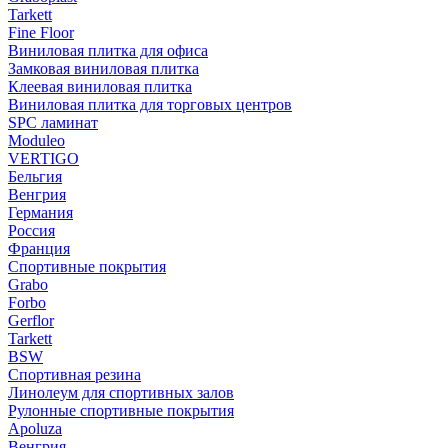
Tarkett
Fine Floor
Виниловая плитка для офиса
Замковая виниловая плитка
Клеевая виниловая плитка
Виниловая плитка для торговых центров
SPC ламинат
Moduleo
VERTIGO
Бельгия
Венгрия
Германия
Россия
Франция
Спортивные покрытия
Grabo
Forbo
Gerflor
Tarkett
BSW
Спортивная резина
Линолеум для спортивных залов
Рулонные спортивные покрытия
Apoluza
Венгрия