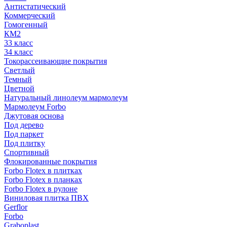
Антистатический
Коммерческий
Гомогенный
КМ2
33 класс
34 класс
Токорассеивающие покрытия
Светлый
Темный
Цветной
Натуральный линолеум мармолеум
Мармолеум Forbo
Джутовая основа
Под дерево
Под паркет
Под плитку
Спортивный
Флокированные покрытия
Forbo Flotex в плитках
Forbo Flotex в планках
Forbo Flotex в рулоне
Виниловая плитка ПВХ
Gerflor
Forbo
Graboplast