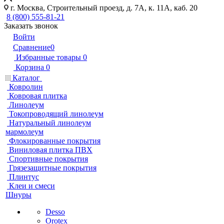
г. Москва, Строительный проезд, д. 7А, к. 11А, каб. 20
8 (800) 555-81-21
Заказать звонок
Войти
Сравнение
0
Избранные товары
0
Корзина
0
Каталог
Ковролин
Ковровая плитка
Линолеум
Токопроводящий линолеум
Натуральный линолеум
мармолеум
Флокированные покрытия
Виниловая плитка ПВХ
Спортивные покрытия
Грязезащитные покрытия
Плинтус
Клеи и смеси
Шнуры
Desso
Orotex