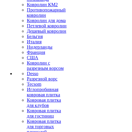
Ковролин КМ2
Противопожарный
ковролин
Ковролин для дома
Петлевой ковролин
Дешевый ковролин
Бельгия
Италия
Нидерланды
Франция
США
Ковролин с
разрезным ворсом
Desso
Разрезной ворс
Tecsom
Иглопробивная
ковровая плитка
Ковровая плитка
для клубов
Ковровая плитка
для гостиниц
Ковровая плитка
для торговых
площадей