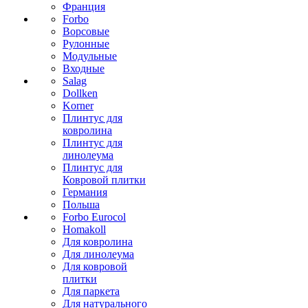
Франция
Forbo
Ворсовые
Рулонные
Модульные
Входные
Salag
Dollken
Korner
Плинтус для
ковролина
Плинтус для
линолеума
Плинтус для
Ковровой плитки
Германия
Польша
Forbo Eurocol
Homakoll
Для ковролина
Для линолеума
Для ковровой
плитки
Для паркета
Для натурального