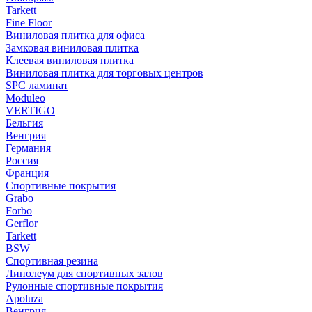
Tarkett
Fine Floor
Виниловая плитка для офиса
Замковая виниловая плитка
Клеевая виниловая плитка
Виниловая плитка для торговых центров
SPC ламинат
Moduleo
VERTIGO
Бельгия
Венгрия
Германия
Россия
Франция
Спортивные покрытия
Grabo
Forbo
Gerflor
Tarkett
BSW
Спортивная резина
Линолеум для спортивных залов
Рулонные спортивные покрытия
Apoluza
Венгрия