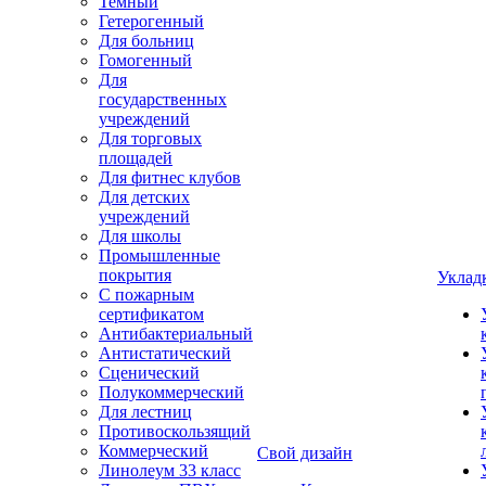
Темный
Гетерогенный
Для больниц
Гомогенный
Для
государственных
учреждений
Для торговых
площадей
Для фитнес клубов
Для детских
учреждений
Для школы
Промышленные
покрытия
Уклад
С пожарным
сертификатом
Антибактериальный
Антистатический
Сценический
Полукоммерческий
Для лестниц
Противоскользящий
Коммерческий
Свой дизайн
Линолеум 33 класс