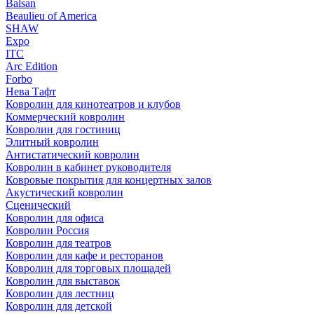
Balsan
Beaulieu of America
SHAW
Expo
ITC
Arc Edition
Forbo
Нева Тафт
Ковролин для кинотеатров и клубов
Коммерческий ковролин
Ковролин для гостиниц
Элитный ковролин
Антистатический ковролин
Ковролин в кабинет руководителя
Ковровые покрытия для концертных залов
Акустический ковролин
Сценический
Ковролин для офиса
Ковролин Россия
Ковролин для театров
Ковролин для кафе и ресторанов
Ковролин для торговых площадей
Ковролин для выставок
Ковролин для лестниц
Ковролин для детской