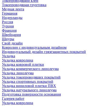
Токопроводящий клей
Токопроводящая грунтовка
Медная лента
Германия
Нидерланды
Россия
Турция
Франция
Швейцария
Шнуры
Свой дизайн
Ковролин с индивидуальным дизайном
Индивидуальный дизайн грязезащитных покрытий
Укладка
Укладка ковролина
Укладка ковровой плитки
Укладка коммерческого линолеума
Укладка линолеума
Укладка токопроводящих покрытий
Укладка спортивных покрытий
Укладка виниловой плитки ПВХ
Укладка натурального линолеума
Подготовка поверхности основания
Галерея работ
Укладка ковролина