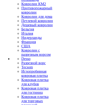
Ковролин КМ2
Противопожарный
ковролин
Ковролин для дома
Петлевой ковролин
Дешевый ковролин
Бельгия
Италия
Нидерланды
Франция
США
Ковролин с
разрезным ворсом
Desso
Разрезной ворс
Tecsom
Иглопробивная
ковровая плитка
Ковровая плитка
для клубов
Ковровая плитка
для гостиниц
Ковровая плитка
для торговых