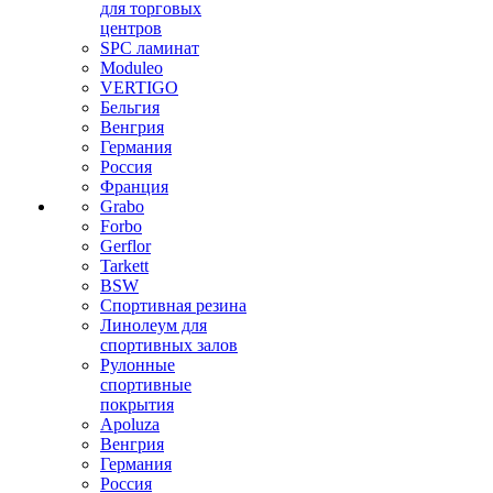
для торговых
центров
SPC ламинат
Moduleo
VERTIGO
Бельгия
Венгрия
Германия
Россия
Франция
Grabo
Forbo
Gerflor
Tarkett
BSW
Спортивная резина
Линолеум для
спортивных залов
Рулонные
спортивные
покрытия
Apoluza
Венгрия
Германия
Россия