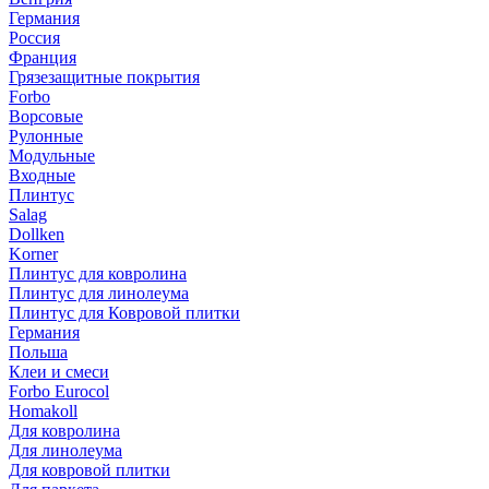
Германия
Россия
Франция
Грязезащитные покрытия
Forbo
Ворсовые
Рулонные
Модульные
Входные
Плинтус
Salag
Dollken
Korner
Плинтус для ковролина
Плинтус для линолеума
Плинтус для Ковровой плитки
Германия
Польша
Клеи и смеси
Forbo Eurocol
Homakoll
Для ковролина
Для линолеума
Для ковровой плитки