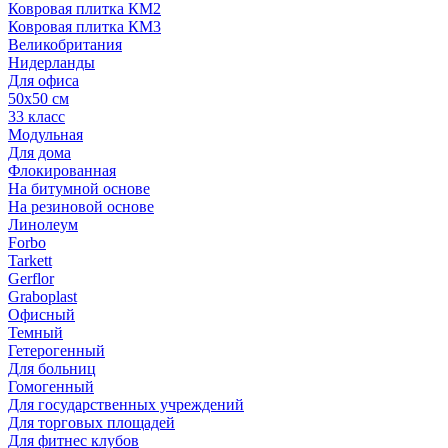
Ковровая плитка КМ2
Ковровая плитка КМ3
Великобритания
Нидерланды
Для офиса
50х50 см
33 класс
Модульная
Для дома
Флокированная
На битумной основе
На резиновой основе
Линолеум
Forbo
Tarkett
Gerflor
Graboplast
Офисный
Темный
Гетерогенный
Для больниц
Гомогенный
Для государственных учреждений
Для торговых площадей
Для фитнес клубов