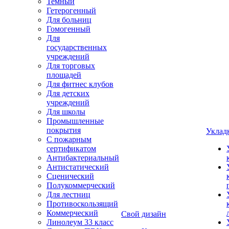
Темный
Гетерогенный
Для больниц
Гомогенный
Для
государственных
учреждений
Для торговых
площадей
Для фитнес клубов
Для детских
учреждений
Для школы
Промышленные
покрытия
Уклад
С пожарным
сертификатом
Антибактериальный
Антистатический
Сценический
Полукоммерческий
Для лестниц
Противоскользящий
Коммерческий
Свой дизайн
Линолеум 33 класс