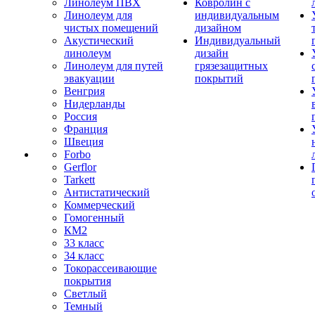
Линолеум ПВХ
Ковролин с
Линолеум для
индивидуальным
чистых помещений
дизайном
Акустический
Индивидуальный
линолеум
дизайн
Линолеум для путей
грязезащитных
эвакуации
покрытий
Венгрия
Нидерланды
Россия
Франция
Швеция
Forbo
Gerflor
Tarkett
Антистатический
Коммерческий
Гомогенный
КМ2
33 класс
34 класс
Токорассеивающие
покрытия
Светлый
Темный