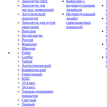
Линолеум ПВХ
Ковролин с
Линолеум для
индивидуальным
чистых помещений
дизайном
Акустический
Индивидуальный
линолеум
дизайн
Линолеум для путей
грязезащитных
эвакуации
покрытий
Венгрия
Нидерланды
Россия
Франция
Швеция
Forbo
Gerflor
Tarkett
Антистатический
Коммерческий
Гомогенный
КМ2
33 класс
34 класс
Токорассеивающие
покрытия
Светлый
Темный