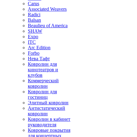
Carus
Associated Weavers
Radici
Balsan
Beaulieu of America
SHAW
Expo
ITC
Arc Edition
Forbo
Нева Тафт
Ковролин для
кинотеатров и
клубов
Коммерческий
ковролин
Ковролин для
гостиниц
Элитный ковролин
Антистатический
ковролин
Ковролин в кабинет
руководителя
Ковровые покрытия
для концертных