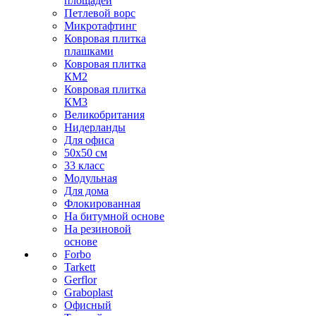
площадей
Петлевой ворс
Микротафтинг
Ковровая плитка
плашками
Ковровая плитка
КМ2
Ковровая плитка
КМ3
Великобритания
Нидерланды
Для офиса
50х50 см
33 класс
Модульная
Для дома
Флокированная
На битумной основе
На резиновой
основе
Forbo
Tarkett
Gerflor
Graboplast
Офисный