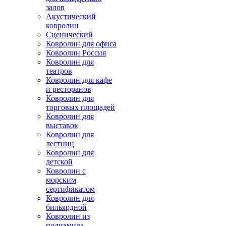
залов
Акустический
ковролин
Сценический
Ковролин для офиса
Ковролин Россия
Ковролин для
театров
Ковролин для кафе
и ресторанов
Ковролин для
торговых площадей
Ковролин для
выставок
Ковролин для
лестниц
Ковролин для
детской
Ковролин с
морским
сертификатом
Ковролин для
бильярдной
Ковролин из
полиамида