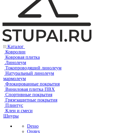
Каталог
Ковролин
Ковровая плитка
Линолеум
Токопроводящий линолеум
Натуральный линолеум
мармолеум
Флокированные покрытия
Виниловая плитка ПВХ
Спортивные покрытия
Грязезащитные покрытия
Плинтус
Клеи и смеси
Шнуры
Desso
Orotex