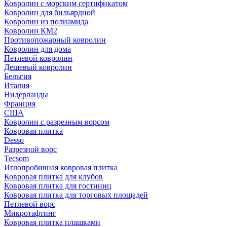
Ковролин с морским сертификатом
Ковролин для бильярдной
Ковролин из полиамида
Ковролин КМ2
Противопожарный ковролин
Ковролин для дома
Петлевой ковролин
Дешевый ковролин
Бельгия
Италия
Нидерланды
Франция
США
Ковролин с разрезным ворсом
Ковровая плитка
Desso
Разрезной ворс
Tecsom
Иглопробивная ковровая плитка
Ковровая плитка для клубов
Ковровая плитка для гостиниц
Ковровая плитка для торговых площадей
Петлевой ворс
Микротафтинг
Ковровая плитка плашками