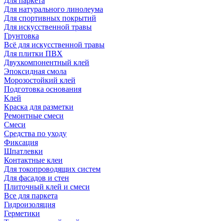
Для паркета
Для натурального линолеума
Для спортивных покрытий
Для искусственной травы
Грунтовка
Всё для искусственной травы
Для плитки ПВХ
Двухкомпонентный клей
Эпоксидная смола
Морозостойкий клей
Подготовка основания
Клей
Краска для разметки
Ремонтные смеси
Смеси
Средства по уходу
Фиксация
Шпатлевки
Контактные клеи
Для токопроводящих систем
Для фасадов и стен
Плиточный клей и смеси
Все для паркета
Гидроизоляция
Герметики