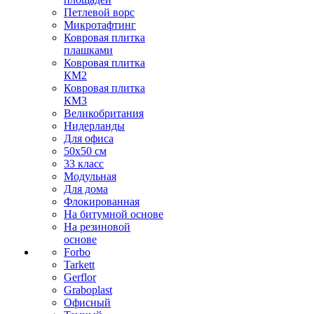
Петлевой ворс
Микротафтинг
Ковровая плитка
плашками
Ковровая плитка
КМ2
Ковровая плитка
КМ3
Великобритания
Нидерланды
Для офиса
50х50 см
33 класс
Модульная
Для дома
Флокированная
На битумной основе
На резиновой
основе
Forbo
Tarkett
Gerflor
Graboplast
Офисный