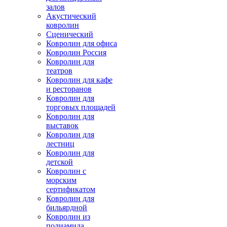
залов
Акустический
ковролин
Сценический
Ковролин для офиса
Ковролин Россия
Ковролин для
театров
Ковролин для кафе
и ресторанов
Ковролин для
торговых площадей
Ковролин для
выставок
Ковролин для
лестниц
Ковролин для
детской
Ковролин с
морским
сертификатом
Ковролин для
бильярдной
Ковролин из
полиамида