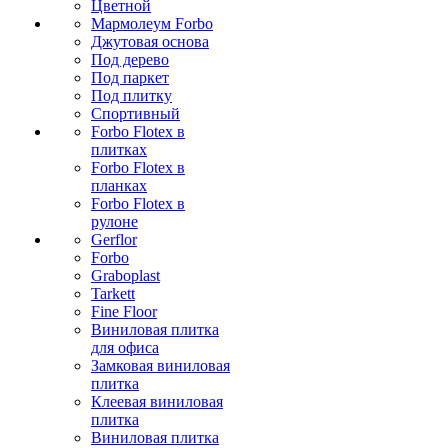
Цветной
Мармолеум Forbo
Джутовая основа
Под дерево
Под паркет
Под плитку
Спортивный
Forbo Flotex в
плитках
Forbo Flotex в
планках
Forbo Flotex в
рулоне
Gerflor
Forbo
Graboplast
Tarkett
Fine Floor
Виниловая плитка
для офиса
Замковая виниловая
плитка
Клеевая виниловая
плитка
Виниловая плитка