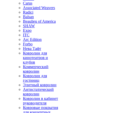
Carus
Associated Weavers
Radici
Balsan
Beaulieu of America
SHAW
Expo
ITC
Arc Edition
Forbo
Нева Тафт
Ковролин для
кинотеатров и
клубов
Коммерческий
ковролин
Ковролин для
гостиниц
Элитный ковролин
Антистатический
ковролин
Ковролин в кабинет
руководителя
Ковровые покрытия
для концертных