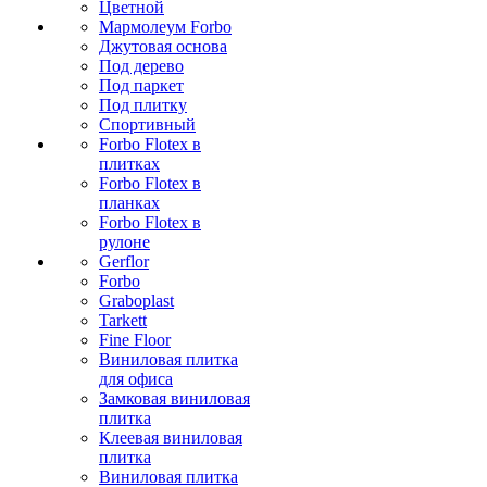
Цветной
Мармолеум Forbo
Джутовая основа
Под дерево
Под паркет
Под плитку
Спортивный
Forbo Flotex в
плитках
Forbo Flotex в
планках
Forbo Flotex в
рулоне
Gerflor
Forbo
Graboplast
Tarkett
Fine Floor
Виниловая плитка
для офиса
Замковая виниловая
плитка
Клеевая виниловая
плитка
Виниловая плитка