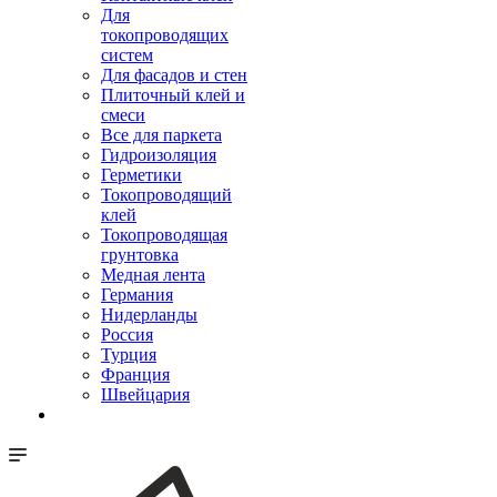
Для
токопроводящих
систем
Для фасадов и стен
Плиточный клей и
смеси
Все для паркета
Гидроизоляция
Герметики
Токопроводящий
клей
Токопроводящая
грунтовка
Медная лента
Германия
Нидерланды
Россия
Турция
Франция
Швейцария