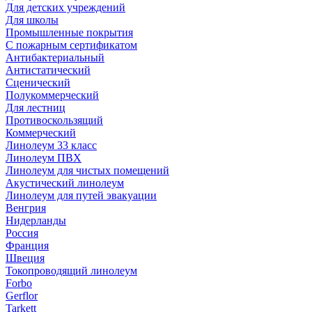
Для детских учреждений
Для школы
Промышленные покрытия
С пожарным сертификатом
Антибактериальный
Антистатический
Сценический
Полукоммерческий
Для лестниц
Противоскользящий
Коммерческий
Линолеум 33 класс
Линолеум ПВХ
Линолеум для чистых помещений
Акустический линолеум
Линолеум для путей эвакуации
Венгрия
Нидерланды
Россия
Франция
Швеция
Токопроводящий линолеум
Forbo
Gerflor
Tarkett