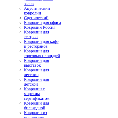
залов
Акустический
ковролин
Сценический
Ковролин для офиса
Ковролин Россия
Ковролин для
театров
Ковролин для кафе
и ресторанов
Ковролин для
торговых площадей
Ковролин для
выставок
Ковролин для
лестниц
Ковролин для
детской
Ковролин с
морским
сертификатом
Ковролин для
бильярдной
Ковролин из
полиамида