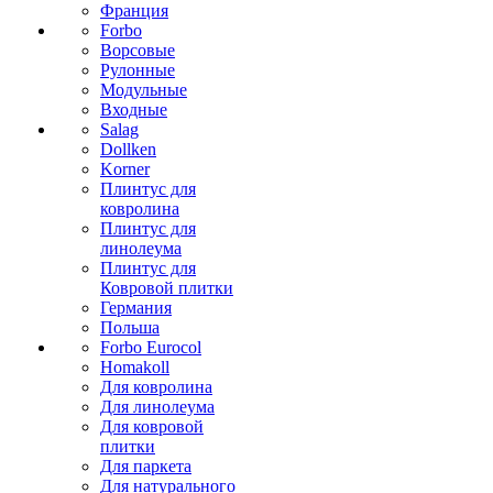
Франция
Forbo
Ворсовые
Рулонные
Модульные
Входные
Salag
Dollken
Korner
Плинтус для
ковролина
Плинтус для
линолеума
Плинтус для
Ковровой плитки
Германия
Польша
Forbo Eurocol
Homakoll
Для ковролина
Для линолеума
Для ковровой
плитки
Для паркета
Для натурального