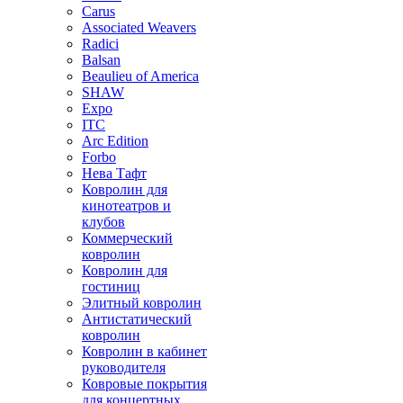
Carus
Associated Weavers
Radici
Balsan
Beaulieu of America
SHAW
Expo
ITC
Arc Edition
Forbo
Нева Тафт
Ковролин для
кинотеатров и
клубов
Коммерческий
ковролин
Ковролин для
гостиниц
Элитный ковролин
Антистатический
ковролин
Ковролин в кабинет
руководителя
Ковровые покрытия
для концертных