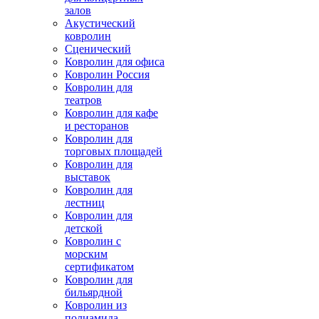
залов
Акустический
ковролин
Сценический
Ковролин для офиса
Ковролин Россия
Ковролин для
театров
Ковролин для кафе
и ресторанов
Ковролин для
торговых площадей
Ковролин для
выставок
Ковролин для
лестниц
Ковролин для
детской
Ковролин с
морским
сертификатом
Ковролин для
бильярдной
Ковролин из
полиамида