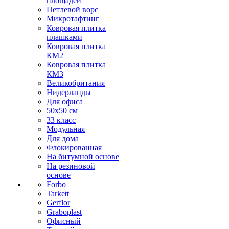
площадей
Петлевой ворс
Микротафтинг
Ковровая плитка
плашками
Ковровая плитка
КМ2
Ковровая плитка
КМ3
Великобритания
Нидерланды
Для офиса
50х50 см
33 класс
Модульная
Для дома
Флокированная
На битумной основе
На резиновой
основе
Forbo
Tarkett
Gerflor
Graboplast
Офисный