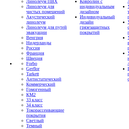
Линолеум ПВХ
Ковролин с
Линолеум для
индивидуальным
чистых помещений
дизайном
Акустический
Индивидуальный
линолеум
дизайн
Линолеум для путей
грязезащитных
эвакуации
покрытий
Венгрия
Нидерланды
Россия
Франция
Швеция
Forbo
Gerflor
Tarkett
Антистатический
Коммерческий
Гомогенный
КМ2
33 класс
34 класс
Токорассеивающие
покрытия
Светлый
Темный