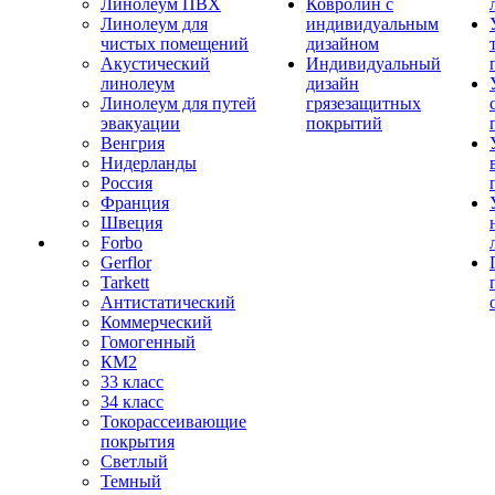
Линолеум ПВХ
Ковролин с
Линолеум для
индивидуальным
чистых помещений
дизайном
Акустический
Индивидуальный
линолеум
дизайн
Линолеум для путей
грязезащитных
эвакуации
покрытий
Венгрия
Нидерланды
Россия
Франция
Швеция
Forbo
Gerflor
Tarkett
Антистатический
Коммерческий
Гомогенный
КМ2
33 класс
34 класс
Токорассеивающие
покрытия
Светлый
Темный