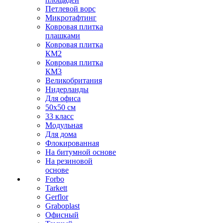
Петлевой ворс
Микротафтинг
Ковровая плитка
плашками
Ковровая плитка
КМ2
Ковровая плитка
КМ3
Великобритания
Нидерланды
Для офиса
50х50 см
33 класс
Модульная
Для дома
Флокированная
На битумной основе
На резиновой
основе
Forbo
Tarkett
Gerflor
Graboplast
Офисный