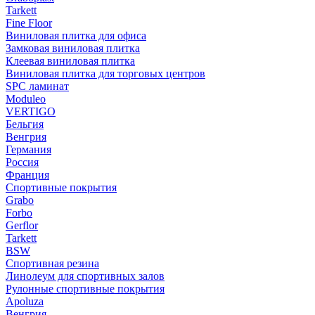
Tarkett
Fine Floor
Виниловая плитка для офиса
Замковая виниловая плитка
Клеевая виниловая плитка
Виниловая плитка для торговых центров
SPC ламинат
Moduleo
VERTIGO
Бельгия
Венгрия
Германия
Россия
Франция
Спортивные покрытия
Grabo
Forbo
Gerflor
Tarkett
BSW
Спортивная резина
Линолеум для спортивных залов
Рулонные спортивные покрытия
Apoluza
Венгрия