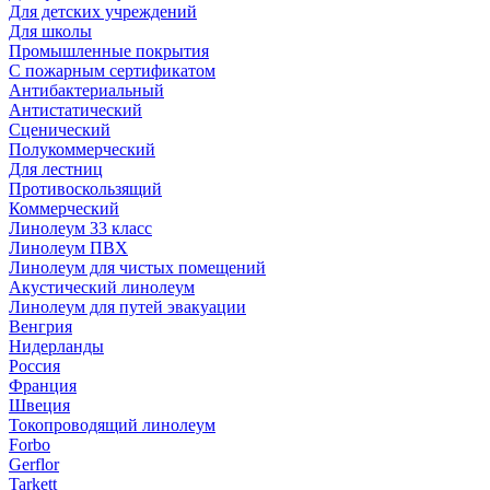
Для детских учреждений
Для школы
Промышленные покрытия
С пожарным сертификатом
Антибактериальный
Антистатический
Сценический
Полукоммерческий
Для лестниц
Противоскользящий
Коммерческий
Линолеум 33 класс
Линолеум ПВХ
Линолеум для чистых помещений
Акустический линолеум
Линолеум для путей эвакуации
Венгрия
Нидерланды
Россия
Франция
Швеция
Токопроводящий линолеум
Forbo
Gerflor
Tarkett