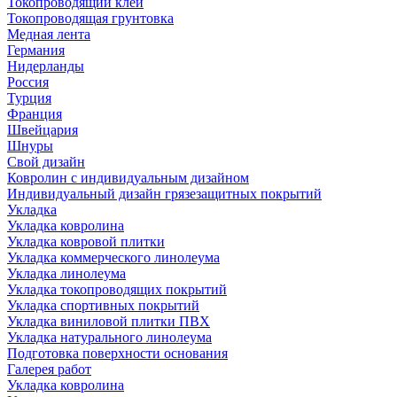
Токопроводящий клей
Токопроводящая грунтовка
Медная лента
Германия
Нидерланды
Россия
Турция
Франция
Швейцария
Шнуры
Свой дизайн
Ковролин с индивидуальным дизайном
Индивидуальный дизайн грязезащитных покрытий
Укладка
Укладка ковролина
Укладка ковровой плитки
Укладка коммерческого линолеума
Укладка линолеума
Укладка токопроводящих покрытий
Укладка спортивных покрытий
Укладка виниловой плитки ПВХ
Укладка натурального линолеума
Подготовка поверхности основания
Галерея работ
Укладка ковролина