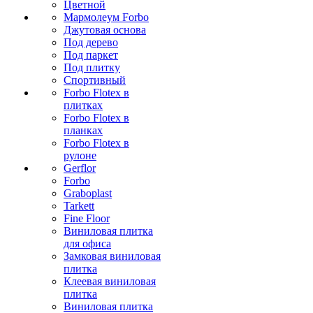
Цветной
Мармолеум Forbo
Джутовая основа
Под дерево
Под паркет
Под плитку
Спортивный
Forbo Flotex в
плитках
Forbo Flotex в
планках
Forbo Flotex в
рулоне
Gerflor
Forbo
Graboplast
Tarkett
Fine Floor
Виниловая плитка
для офиса
Замковая виниловая
плитка
Клеевая виниловая
плитка
Виниловая плитка