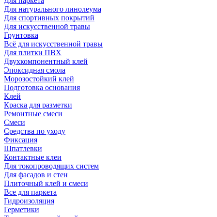
Для паркета
Для натурального линолеума
Для спортивных покрытий
Для искусственной травы
Грунтовка
Всё для искусственной травы
Для плитки ПВХ
Двухкомпонентный клей
Эпоксидная смола
Морозостойкий клей
Подготовка основания
Клей
Краска для разметки
Ремонтные смеси
Смеси
Средства по уходу
Фиксация
Шпатлевки
Контактные клеи
Для токопроводящих систем
Для фасадов и стен
Плиточный клей и смеси
Все для паркета
Гидроизоляция
Герметики