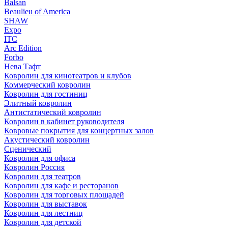
Balsan
Beaulieu of America
SHAW
Expo
ITC
Arc Edition
Forbo
Нева Тафт
Ковролин для кинотеатров и клубов
Коммерческий ковролин
Ковролин для гостиниц
Элитный ковролин
Антистатический ковролин
Ковролин в кабинет руководителя
Ковровые покрытия для концертных залов
Акустический ковролин
Сценический
Ковролин для офиса
Ковролин Россия
Ковролин для театров
Ковролин для кафе и ресторанов
Ковролин для торговых площадей
Ковролин для выставок
Ковролин для лестниц
Ковролин для детской