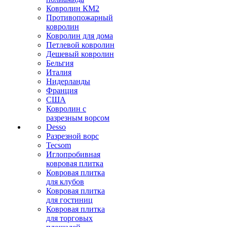
Ковролин КМ2
Противопожарный
ковролин
Ковролин для дома
Петлевой ковролин
Дешевый ковролин
Бельгия
Италия
Нидерланды
Франция
США
Ковролин с
разрезным ворсом
Desso
Разрезной ворс
Tecsom
Иглопробивная
ковровая плитка
Ковровая плитка
для клубов
Ковровая плитка
для гостиниц
Ковровая плитка
для торговых