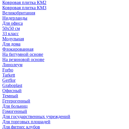
Ковровая плитка КМ2
Ковровая плитка КМ3
Великобритания
Нидерланды
Для офиса
50х50 см
33 класс
Модульная
Для дома
Флокированная
На битумной основе
На резиновой основе
Линолеум
Forbo
Tarkett
Gerflor
Graboplast
Офисный
Темный
Гетерогенный
Для больниц
Гомогенный
Для государственных учреждений
Для торговых площадей
Для фитнес клубов