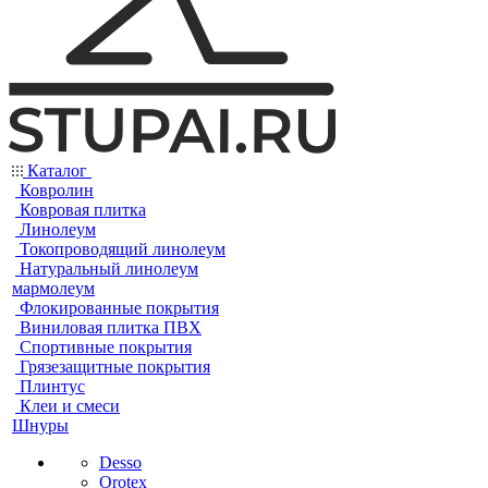
Каталог
Ковролин
Ковровая плитка
Линолеум
Токопроводящий линолеум
Натуральный линолеум
мармолеум
Флокированные покрытия
Виниловая плитка ПВХ
Спортивные покрытия
Грязезащитные покрытия
Плинтус
Клеи и смеси
Шнуры
Desso
Orotex