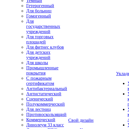
Темный
Гетерогенный
Для больниц
Гомогенный
Для
государственных
учреждений
Для торговых
площадей
Для фитнес клубов
Для детских
учреждений
Для школы
Промышленные
покрытия
Уклад
С пожарным
сертификатом
Антибактериальный
Антистатический
Сценический
Полукоммерческий
Для лестниц
Противоскользящий
Коммерческий
Свой дизайн
Линолеум 33 класс