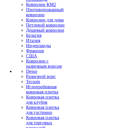
Ковролин КМ2
Противопожарный
ковролин
Ковролин для дома
Петлевой ковролин
Дешевый ковролин
Бельгия
Италия
Нидерланды
Франция
США
Ковролин с
разрезным ворсом
Desso
Разрезной ворс
Tecsom
Иглопробивная
ковровая плитка
Ковровая плитка
для клубов
Ковровая плитка
для гостиниц
Ковровая плитка
для торговых
площадей