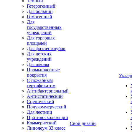
Темный
Гетерогенный
Для больниц
Гомогенный
Для
государственных
учреждений
Для торговых
площадей
Для фитнес клубов
Для детских
учреждений
Для школы
Промышленные
покрытия
Уклад
С пожарным
сертификатом
Антибактериальный
Антистатический
Сценический
Полукоммерческий
Для лестниц
Противоскользящий
Коммерческий
Свой дизайн
Линолеум 33 класс