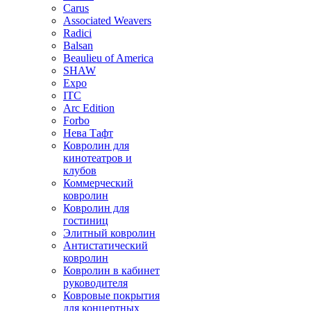
Carus
Associated Weavers
Radici
Balsan
Beaulieu of America
SHAW
Expo
ITC
Arc Edition
Forbo
Нева Тафт
Ковролин для
кинотеатров и
клубов
Коммерческий
ковролин
Ковролин для
гостиниц
Элитный ковролин
Антистатический
ковролин
Ковролин в кабинет
руководителя
Ковровые покрытия
для концертных