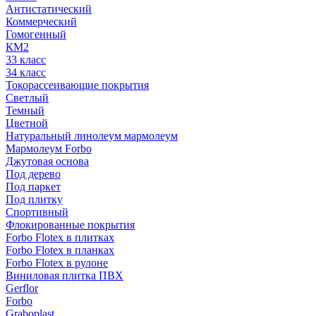
Антистатический
Коммерческий
Гомогенный
КМ2
33 класс
34 класс
Токорассеивающие покрытия
Светлый
Темный
Цветной
Натуральный линолеум мармолеум
Мармолеум Forbo
Джутовая основа
Под дерево
Под паркет
Под плитку
Спортивный
Флокированные покрытия
Forbo Flotex в плитках
Forbo Flotex в планках
Forbo Flotex в рулоне
Виниловая плитка ПВХ
Gerflor
Forbo
Graboplast