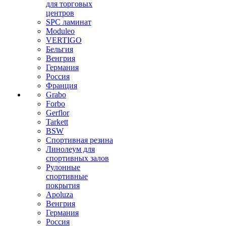
для торговых
центров
SPC ламинат
Moduleo
VERTIGO
Бельгия
Венгрия
Германия
Россия
Франция
Grabo
Forbo
Gerflor
Tarkett
BSW
Спортивная резина
Линолеум для
спортивных залов
Рулонные
спортивные
покрытия
Apoluza
Венгрия
Германия
Россия