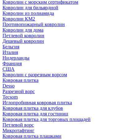
Ковролин с морским сертификатом
Ковролин для бильярдной
Ковролин из полиамида
Ковролин КМ2
Противопожарный ковролин
Ковролин для дома
Петлевой ковролин
Дешевый ковролин
Бельгия
Италия
Нидерланды
Франция
США
Ковролин с разрезным ворсом
Ковровая плитка
Desso
Разрезной ворс
Tecsom
Иглопробивная ковровая плитка
Ковровая плитка для клубов
Ковровая плитка для гостиниц
Ковровая плитка для торговых площадей
Петлевой ворс
Микротафтинг
Ковровая плитка плашками