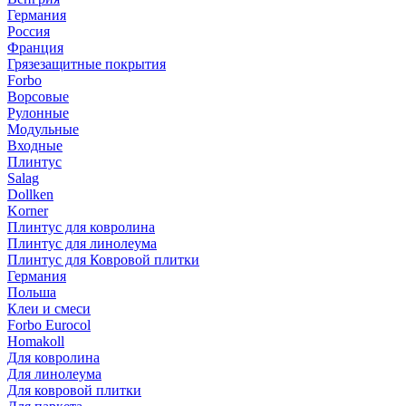
Германия
Россия
Франция
Грязезащитные покрытия
Forbo
Ворсовые
Рулонные
Модульные
Входные
Плинтус
Salag
Dollken
Korner
Плинтус для ковролина
Плинтус для линолеума
Плинтус для Ковровой плитки
Германия
Польша
Клеи и смеси
Forbo Eurocol
Homakoll
Для ковролина
Для линолеума
Для ковровой плитки