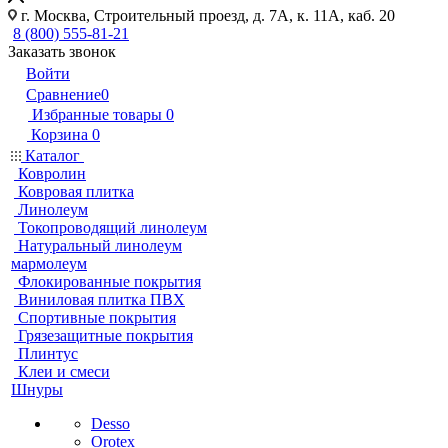
г. Москва, Строительный проезд, д. 7А, к. 11А, каб. 20
8 (800) 555-81-21
Заказать звонок
Войти
Сравнение
0
Избранные товары
0
Корзина
0
Каталог
Ковролин
Ковровая плитка
Линолеум
Токопроводящий линолеум
Натуральный линолеум
мармолеум
Флокированные покрытия
Виниловая плитка ПВХ
Спортивные покрытия
Грязезащитные покрытия
Плинтус
Клеи и смеси
Шнуры
Desso
Orotex