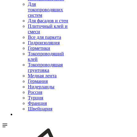
Для
токопроводящих
систем
Для фасадов и стен
Плиточный клей и
смеси
Все для паркета
Гидроизоляция
Герметики
Токопроводящий
клей
Токопроводящая
грунтовка
Медная лента
Германия
Нидерланды
Россия
Турция
Франция
Швейцария