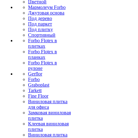
Цветной
Мармолеум Forbo
Джутовая основа
Под дерево
Под паркет
Под плитку
Спортивный
Forbo Flotex в
плитках
Forbo Flotex в
планках
Forbo Flotex в
рулоне
Gerflor
Forbo
Graboplast
Tarkett
Fine Floor
Виниловая плитка
для офиса
Замковая виниловая
плитка
Клеевая виниловая
плитка
Виниловая плитка