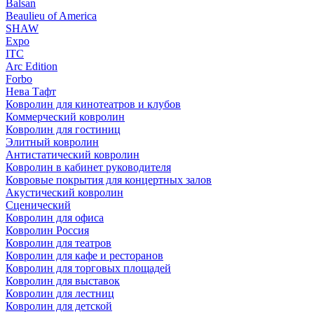
Balsan
Beaulieu of America
SHAW
Expo
ITC
Arc Edition
Forbo
Нева Тафт
Ковролин для кинотеатров и клубов
Коммерческий ковролин
Ковролин для гостиниц
Элитный ковролин
Антистатический ковролин
Ковролин в кабинет руководителя
Ковровые покрытия для концертных залов
Акустический ковролин
Сценический
Ковролин для офиса
Ковролин Россия
Ковролин для театров
Ковролин для кафе и ресторанов
Ковролин для торговых площадей
Ковролин для выставок
Ковролин для лестниц
Ковролин для детской