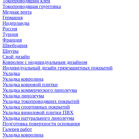
Токопроводящий клей
Токопроводящая грунтовка
Медная лента
Германия
Нидерланды
Россия
Турция
Франция
Швейцария
Шнуры
Свой дизайн
Ковролин с индивидуальным дизайном
Индивидуальный дизайн грязезащитных покрытий
Укладка
Укладка ковролина
Укладка ковровой плитки
Укладка коммерческого линолеума
Укладка линолеума
Укладка токопроводящих покрытий
Укладка спортивных покрытий
Укладка виниловой плитки ПВХ
Укладка натурального линолеума
Подготовка поверхности основания
Галерея работ
Укладка ковролина