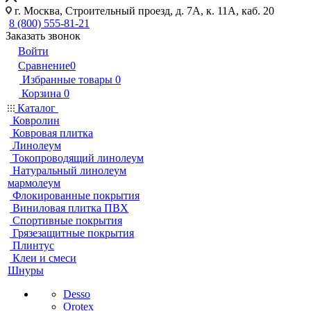
г. Москва, Строительный проезд, д. 7А, к. 11А, каб. 20
8 (800) 555-81-21
Заказать звонок
Войти
Сравнение
0
Избранные товары
0
Корзина
0
Каталог
Ковролин
Ковровая плитка
Линолеум
Токопроводящий линолеум
Натуральный линолеум
мармолеум
Флокированные покрытия
Виниловая плитка ПВХ
Спортивные покрытия
Грязезащитные покрытия
Плинтус
Клеи и смеси
Шнуры
Desso
Orotex