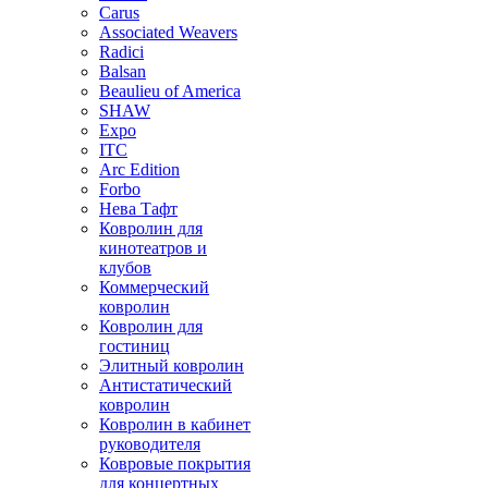
Carus
Associated Weavers
Radici
Balsan
Beaulieu of America
SHAW
Expo
ITC
Arc Edition
Forbo
Нева Тафт
Ковролин для
кинотеатров и
клубов
Коммерческий
ковролин
Ковролин для
гостиниц
Элитный ковролин
Антистатический
ковролин
Ковролин в кабинет
руководителя
Ковровые покрытия
для концертных