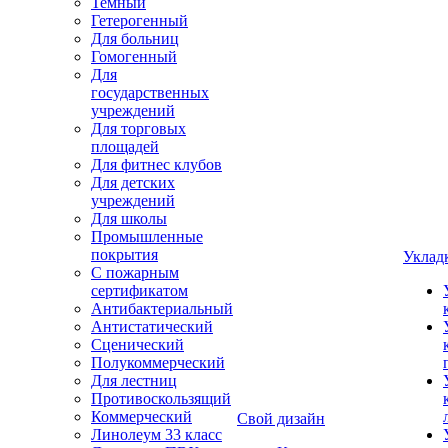
Темный
Гетерогенный
Для больниц
Гомогенный
Для
государственных
учреждений
Для торговых
площадей
Для фитнес клубов
Для детских
учреждений
Для школы
Промышленные
покрытия
Уклад
С пожарным
сертификатом
Антибактериальный
Антистатический
Сценический
Полукоммерческий
Для лестниц
Противоскользящий
Коммерческий
Свой дизайн
Линолеум 33 класс