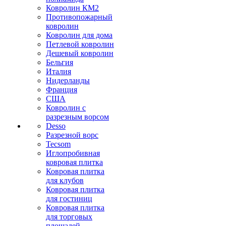
Ковролин КМ2
Противопожарный
ковролин
Ковролин для дома
Петлевой ковролин
Дешевый ковролин
Бельгия
Италия
Нидерланды
Франция
США
Ковролин с
разрезным ворсом
Desso
Разрезной ворс
Tecsom
Иглопробивная
ковровая плитка
Ковровая плитка
для клубов
Ковровая плитка
для гостиниц
Ковровая плитка
для торговых
площадей