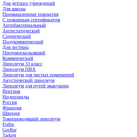
Для детских учреждений
Для школы
Промышленные покрытия
С пожарным сертификатом
Антибактериальный
Антистатический
Сценический
Полукоммерческий
Для лестниц
Противоскользящий
Коммерческий
Линолеум 33 класс
Линолеум ПВХ
Линолеум для чистых помещений
Акустический линолеум
Линолеум для путей эвакуации
Венгрия
Нидерланды
Россия
Франция
Швеция
Токопроводящий линолеум
Forbo
Gerflor
Tarkett