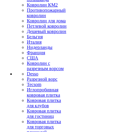
Ковролин КМ2
Противопожарный
ковролин
Ковролин для дома
Петлевой ковролин
Дешевый ковролин
Бельгия
Италия
Нидерланды
Франция
США
Ковролин с
разрезным ворсом
Desso
Разрезной ворс
Tecsom
Иглопробивная
ковровая плитка
Ковровая плитка
для клубов
Ковровая плитка
для гостиниц
Ковровая плитка
для торговых