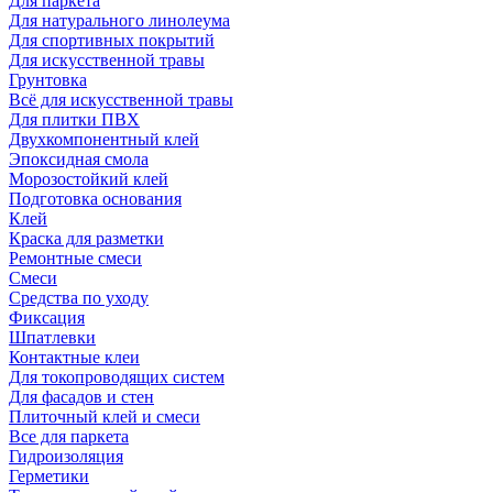
Для паркета
Для натурального линолеума
Для спортивных покрытий
Для искусственной травы
Грунтовка
Всё для искусственной травы
Для плитки ПВХ
Двухкомпонентный клей
Эпоксидная смола
Морозостойкий клей
Подготовка основания
Клей
Краска для разметки
Ремонтные смеси
Смеси
Средства по уходу
Фиксация
Шпатлевки
Контактные клеи
Для токопроводящих систем
Для фасадов и стен
Плиточный клей и смеси
Все для паркета
Гидроизоляция
Герметики