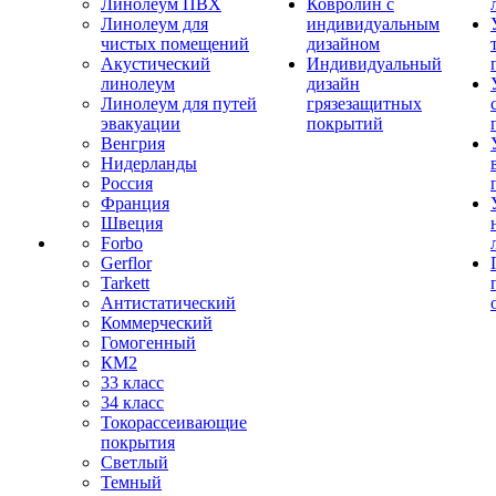
Линолеум ПВХ
Ковролин с
Линолеум для
индивидуальным
чистых помещений
дизайном
Акустический
Индивидуальный
линолеум
дизайн
Линолеум для путей
грязезащитных
эвакуации
покрытий
Венгрия
Нидерланды
Россия
Франция
Швеция
Forbo
Gerflor
Tarkett
Антистатический
Коммерческий
Гомогенный
КМ2
33 класс
34 класс
Токорассеивающие
покрытия
Светлый
Темный