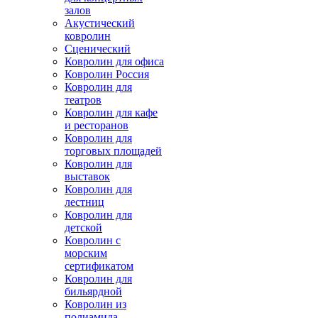
залов
Акустический
ковролин
Сценический
Ковролин для офиса
Ковролин Россия
Ковролин для
театров
Ковролин для кафе
и ресторанов
Ковролин для
торговых площадей
Ковролин для
выставок
Ковролин для
лестниц
Ковролин для
детской
Ковролин с
морским
сертификатом
Ковролин для
бильярдной
Ковролин из
полиамида