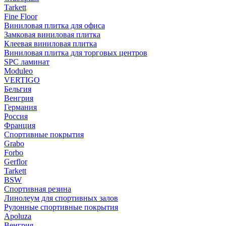
Tarkett
Fine Floor
Виниловая плитка для офиса
Замковая виниловая плитка
Клеевая виниловая плитка
Виниловая плитка для торговых центров
SPC ламинат
Moduleo
VERTIGO
Бельгия
Венгрия
Германия
Россия
Франция
Спортивные покрытия
Grabo
Forbo
Gerflor
Tarkett
BSW
Спортивная резина
Линолеум для спортивных залов
Рулонные спортивные покрытия
Apoluza
Венгрия