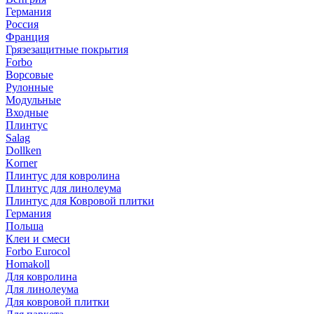
Германия
Россия
Франция
Грязезащитные покрытия
Forbo
Ворсовые
Рулонные
Модульные
Входные
Плинтус
Salag
Dollken
Korner
Плинтус для ковролина
Плинтус для линолеума
Плинтус для Ковровой плитки
Германия
Польша
Клеи и смеси
Forbo Eurocol
Homakoll
Для ковролина
Для линолеума
Для ковровой плитки