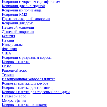
Ковролин с морским сертификатом
Ковролин для бильярдной
Ковролин из полиамида
Ковролин КМ2
Противопожарный ковролин
Ковролин для дома
Петлевой ковролин
Дешевый ковролин
Бельгия
Италия
Нидерланды
Франция
США
Ковролин с разрезным ворсом
Ковровая плитка
Desso
Разрезной ворс
Tecsom
Иглопробивная ковровая плитка
Ковровая плитка для клубов
Ковровая плитка для гостиниц
Ковровая плитка для торговых площадей
Петлевой ворс
Микротафтинг
Ковровая плитка плашками