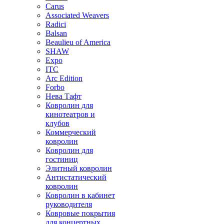
Carus
Associated Weavers
Radici
Balsan
Beaulieu of America
SHAW
Expo
ITC
Arc Edition
Forbo
Нева Тафт
Ковролин для
кинотеатров и
клубов
Коммерческий
ковролин
Ковролин для
гостиниц
Элитный ковролин
Антистатический
ковролин
Ковролин в кабинет
руководителя
Ковровые покрытия
для концертных