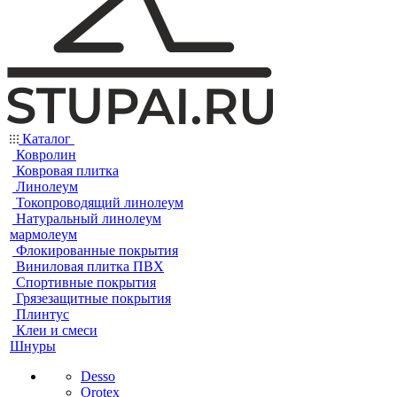
Каталог
Ковролин
Ковровая плитка
Линолеум
Токопроводящий линолеум
Натуральный линолеум
мармолеум
Флокированные покрытия
Виниловая плитка ПВХ
Спортивные покрытия
Грязезащитные покрытия
Плинтус
Клеи и смеси
Шнуры
Desso
Orotex