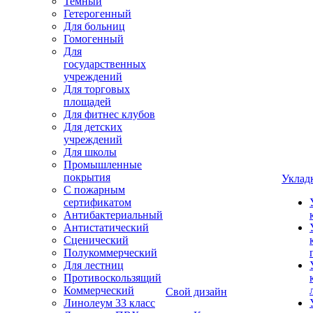
Темный
Гетерогенный
Для больниц
Гомогенный
Для
государственных
учреждений
Для торговых
площадей
Для фитнес клубов
Для детских
учреждений
Для школы
Промышленные
покрытия
Уклад
С пожарным
сертификатом
Антибактериальный
Антистатический
Сценический
Полукоммерческий
Для лестниц
Противоскользящий
Коммерческий
Свой дизайн
Линолеум 33 класс