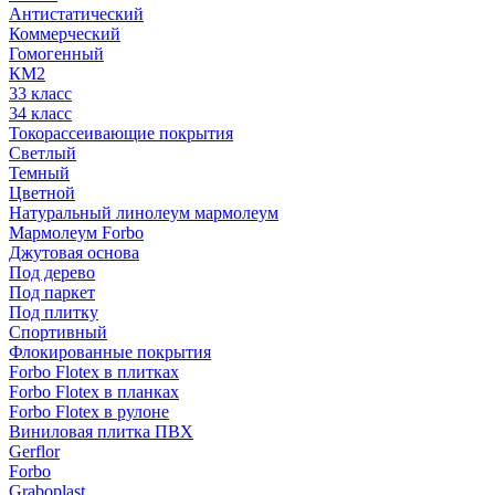
Антистатический
Коммерческий
Гомогенный
КМ2
33 класс
34 класс
Токорассеивающие покрытия
Светлый
Темный
Цветной
Натуральный линолеум мармолеум
Мармолеум Forbo
Джутовая основа
Под дерево
Под паркет
Под плитку
Спортивный
Флокированные покрытия
Forbo Flotex в плитках
Forbo Flotex в планках
Forbo Flotex в рулоне
Виниловая плитка ПВХ
Gerflor
Forbo
Graboplast