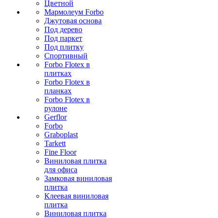
Цветной
Мармолеум Forbo
Джутовая основа
Под дерево
Под паркет
Под плитку
Спортивный
Forbo Flotex в
плитках
Forbo Flotex в
планках
Forbo Flotex в
рулоне
Gerflor
Forbo
Graboplast
Tarkett
Fine Floor
Виниловая плитка
для офиса
Замковая виниловая
плитка
Клеевая виниловая
плитка
Виниловая плитка