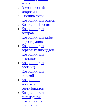
залов
Акустический
ковролин
Сценический
Ковролин для офиса
Ковролин Россия
Ковролин для
театров
Ковролин для кафе
и ресторанов
Ковролин для
торговых площадей
Ковролин для
выставок
Ковролин для
лестниц
Ковролин для
детской
Ковролин с
морским
сертификатом
Ковролин для
бильярдной
Ковролин из
полиамида