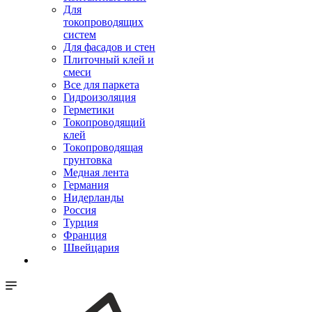
Для
токопроводящих
систем
Для фасадов и стен
Плиточный клей и
смеси
Все для паркета
Гидроизоляция
Герметики
Токопроводящий
клей
Токопроводящая
грунтовка
Медная лента
Германия
Нидерланды
Россия
Турция
Франция
Швейцария