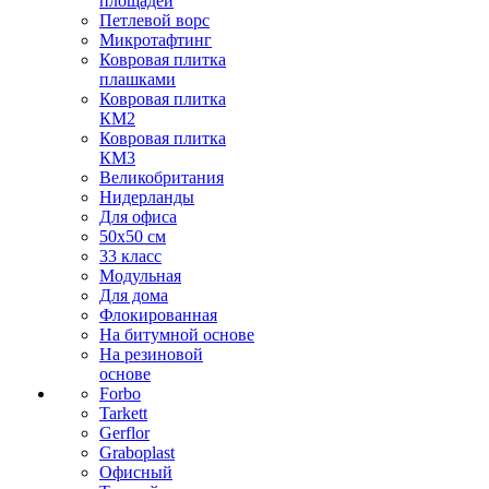
площадей
Петлевой ворс
Микротафтинг
Ковровая плитка
плашками
Ковровая плитка
КМ2
Ковровая плитка
КМ3
Великобритания
Нидерланды
Для офиса
50х50 см
33 класс
Модульная
Для дома
Флокированная
На битумной основе
На резиновой
основе
Forbo
Tarkett
Gerflor
Graboplast
Офисный