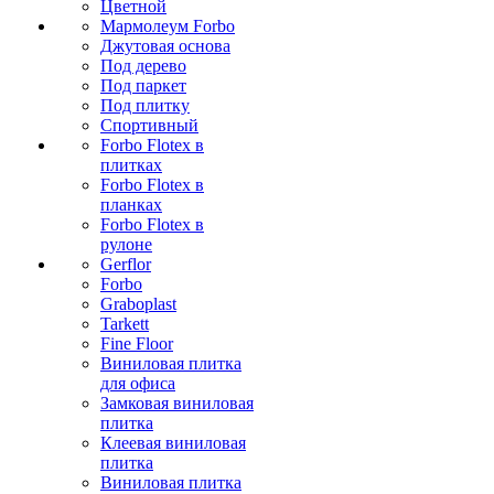
Цветной
Мармолеум Forbo
Джутовая основа
Под дерево
Под паркет
Под плитку
Спортивный
Forbo Flotex в
плитках
Forbo Flotex в
планках
Forbo Flotex в
рулоне
Gerflor
Forbo
Graboplast
Tarkett
Fine Floor
Виниловая плитка
для офиса
Замковая виниловая
плитка
Клеевая виниловая
плитка
Виниловая плитка