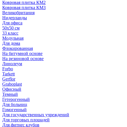
Ковровая плитка КМ2
Ковровая плитка КМ3
Великобритания
Нидерланды
Для офиса
50х50 см
33 класс
Модульная
Для дома
Флокированная
На битумной основе
На резиновой основе
Линолеум
Forbo
Tarkett
Gerflor
Graboplast
Офисный
Темный
Гетерогенный
Для больниц
Гомогенный
Для государственных учреждений
Для торговых площадей
Для фитнес клубов