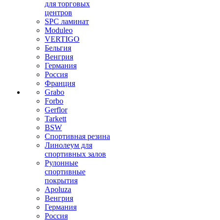
для торговых
центров
SPC ламинат
Moduleo
VERTIGO
Бельгия
Венгрия
Германия
Россия
Франция
Grabo
Forbo
Gerflor
Tarkett
BSW
Спортивная резина
Линолеум для
спортивных залов
Рулонные
спортивные
покрытия
Apoluza
Венгрия
Германия
Россия