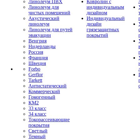
Линолеум ПВХ
Ковролин с
Линолеум для
индивидуальным
чистых помещений
дизайном
Акустический
Индивидуальный
линолеум
дизайн
Линолеум для путей
грязезащитных
эвакуации
покрытий
Венгрия
Нидерланды
Россия
Франция
Швеция
Forbo
Gerflor
Tarkett
Антистатический
Коммерческий
Гомогенный
КМ2
33 класс
34 класс
Токорассеивающие
покрытия
Светлый
Темный