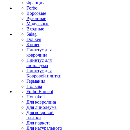
Франция
Forbo
Ворсовые
Рулонные
Модульные
Входные
Salag
Dollken
Korner
Плинтус для
ковролина
Плинтус для
линолеума
Плинтус для
Ковровой плитки
Германия
Польша
Forbo Eurocol
Homakoll
Для ковролина
Для линолеума
Для ковровой
плитки
Для паркета
Для натурального