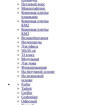
Петлевой ворс
Микротафтинг
Ковровая плитка
плашками
Ковровая плитка
КМ2
Ковровая плитка
КМ3
Великобритания
Нидерланды
Для офиса
50х50 см
33 класс
Модульная
Для дома
Флокированная
На битумной основе
На резиновой
основе
Forbo
Tarkett
Gerflor
Graboplast
Офисный