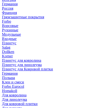
Германия
Россия
Франция
Грязезащитные покрытия
Forbo
Ворсовые
Рулонные
Модульные
Входные
Плинтус
Salag
Dollken
Korner
Плинтус для ковролина
Плинтус для линолеума
Плинтус для Ковровой плитки
Германия
Польша
Клеи и смеси
Forbo Eurocol
Homakoll
Для ковролина
Для линолеума
Для ковровой плитки