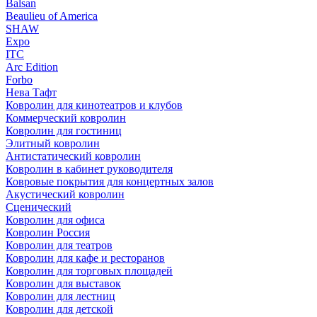
Balsan
Beaulieu of America
SHAW
Expo
ITC
Arc Edition
Forbo
Нева Тафт
Ковролин для кинотеатров и клубов
Коммерческий ковролин
Ковролин для гостиниц
Элитный ковролин
Антистатический ковролин
Ковролин в кабинет руководителя
Ковровые покрытия для концертных залов
Акустический ковролин
Сценический
Ковролин для офиса
Ковролин Россия
Ковролин для театров
Ковролин для кафе и ресторанов
Ковролин для торговых площадей
Ковролин для выставок
Ковролин для лестниц
Ковролин для детской