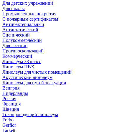
Для детских учреждений
Для школы
Промышленные покрытия
С пожарным сертификатом
Антибактериальный
Антистатический
Сценический
Полукоммерческий
Для лестниц
Противоскользящий
Коммерческий
Линолеум 33 класс
Линолеум ПВХ
Линолеум для чистых помещений
Акустический линолеум
Линолеум для путей эвакуации
Венгрия
Нидерланды
Россия
Франция
Швеция
Токопроводящий линолеум
Forbo
Gerflor
Tarkett