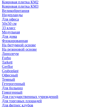
Ковровая плитка КМ2
Ковровая плитка КМ3
Великобритания
Нидерланды
Для офиса
50х50 см
33 класс
Модульная
Для дома
Флокированная
На битумной основе
На резиновой основе
Линолеум
Forbo
Tarkett
Gerflor
Graboplast
Офисный
Темный
Гетерогенный
Для больниц
Гомогенный
Для государственных учреждений
Для торговых площадей
Для фитнес клубов