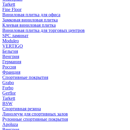
Tarkett
Fine Floor
Виниловая плитка для офиса
Замковая виниловая плитка
Клеевая виниловая плитка
Виниловая плитка для торговых центров
SPC ламинат
Moduleo
VERTIGO
Бельгия
Венгрия
Германия
Россия
Франция
Спортивные покрытия
Grabo
Forbo
Gerflor
Tarkett
BSW
Спортивная резина
Линолеум для спортивных залов
Рулонные спортивные покрытия
Apoluza
Венгрия