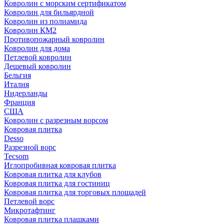
Ковролин с морским сертификатом
Ковролин для бильярдной
Ковролин из полиамида
Ковролин КМ2
Противопожарный ковролин
Ковролин для дома
Петлевой ковролин
Дешевый ковролин
Бельгия
Италия
Нидерланды
Франция
США
Ковролин с разрезным ворсом
Ковровая плитка
Desso
Разрезной ворс
Tecsom
Иглопробивная ковровая плитка
Ковровая плитка для клубов
Ковровая плитка для гостиниц
Ковровая плитка для торговых площадей
Петлевой ворс
Микротафтинг
Ковровая плитка плашками