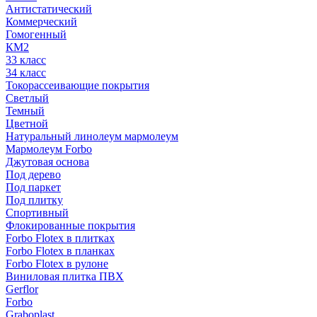
Антистатический
Коммерческий
Гомогенный
КМ2
33 класс
34 класс
Токорассеивающие покрытия
Светлый
Темный
Цветной
Натуральный линолеум мармолеум
Мармолеум Forbo
Джутовая основа
Под дерево
Под паркет
Под плитку
Спортивный
Флокированные покрытия
Forbo Flotex в плитках
Forbo Flotex в планках
Forbo Flotex в рулоне
Виниловая плитка ПВХ
Gerflor
Forbo
Graboplast