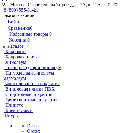
г. Москва, Строительный проезд, д. 7А, к. 11А, каб. 20
8 (800) 555-81-21
Заказать звонок
Войти
Сравнение
0
Избранные товары
0
Корзина
0
Каталог
Ковролин
Ковровая плитка
Линолеум
Токопроводящий линолеум
Натуральный линолеум
мармолеум
Флокированные покрытия
Виниловая плитка ПВХ
Спортивные покрытия
Грязезащитные покрытия
Плинтус
Клеи и смеси
Шнуры
Desso
Orotex