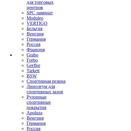
для торговых
центров
SPC ламинат
Moduleo
VERTIGO
Бельгия
Венгрия
Германия
Россия
Франция
Grabo
Forbo
Gerflor
Tarkett
BSW
Спортивная резина
Линолеум для
спортивных залов
Рулонные
спортивные
покрытия
Apoluza
Венгрия
Германия
Россия