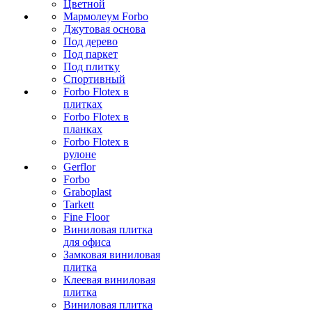
Цветной
Мармолеум Forbo
Джутовая основа
Под дерево
Под паркет
Под плитку
Спортивный
Forbo Flotex в
плитках
Forbo Flotex в
планках
Forbo Flotex в
рулоне
Gerflor
Forbo
Graboplast
Tarkett
Fine Floor
Виниловая плитка
для офиса
Замковая виниловая
плитка
Клеевая виниловая
плитка
Виниловая плитка