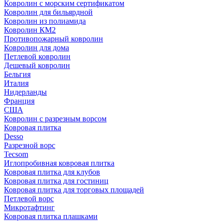
Ковролин с морским сертификатом
Ковролин для бильярдной
Ковролин из полиамида
Ковролин КМ2
Противопожарный ковролин
Ковролин для дома
Петлевой ковролин
Дешевый ковролин
Бельгия
Италия
Нидерланды
Франция
США
Ковролин с разрезным ворсом
Ковровая плитка
Desso
Разрезной ворс
Tecsom
Иглопробивная ковровая плитка
Ковровая плитка для клубов
Ковровая плитка для гостиниц
Ковровая плитка для торговых площадей
Петлевой ворс
Микротафтинг
Ковровая плитка плашками