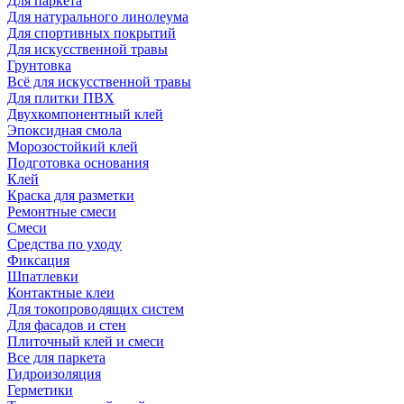
Для паркета
Для натурального линолеума
Для спортивных покрытий
Для искусственной травы
Грунтовка
Всё для искусственной травы
Для плитки ПВХ
Двухкомпонентный клей
Эпоксидная смола
Морозостойкий клей
Подготовка основания
Клей
Краска для разметки
Ремонтные смеси
Смеси
Средства по уходу
Фиксация
Шпатлевки
Контактные клеи
Для токопроводящих систем
Для фасадов и стен
Плиточный клей и смеси
Все для паркета
Гидроизоляция
Герметики