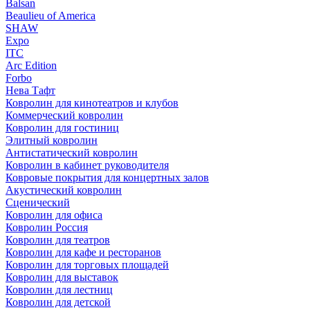
Balsan
Beaulieu of America
SHAW
Expo
ITC
Arc Edition
Forbo
Нева Тафт
Ковролин для кинотеатров и клубов
Коммерческий ковролин
Ковролин для гостиниц
Элитный ковролин
Антистатический ковролин
Ковролин в кабинет руководителя
Ковровые покрытия для концертных залов
Акустический ковролин
Сценический
Ковролин для офиса
Ковролин Россия
Ковролин для театров
Ковролин для кафе и ресторанов
Ковролин для торговых площадей
Ковролин для выставок
Ковролин для лестниц
Ковролин для детской