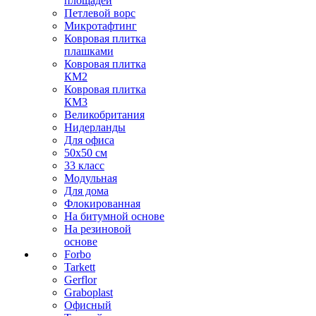
площадей
Петлевой ворс
Микротафтинг
Ковровая плитка
плашками
Ковровая плитка
КМ2
Ковровая плитка
КМ3
Великобритания
Нидерланды
Для офиса
50х50 см
33 класс
Модульная
Для дома
Флокированная
На битумной основе
На резиновой
основе
Forbo
Tarkett
Gerflor
Graboplast
Офисный