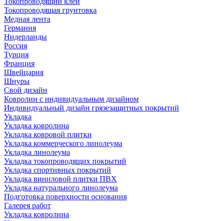
Токопроводящий клей
Токопроводящая грунтовка
Медная лента
Германия
Нидерланды
Россия
Турция
Франция
Швейцария
Шнуры
Свой дизайн
Ковролин с индивидуальным дизайном
Индивидуальный дизайн грязезащитных покрытий
Укладка
Укладка ковролина
Укладка ковровой плитки
Укладка коммерческого линолеума
Укладка линолеума
Укладка токопроводящих покрытий
Укладка спортивных покрытий
Укладка виниловой плитки ПВХ
Укладка натурального линолеума
Подготовка поверхности основания
Галерея работ
Укладка ковролина