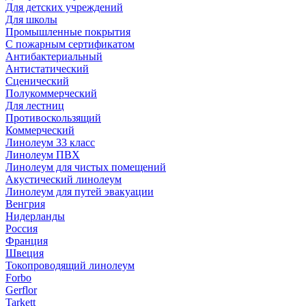
Для детских учреждений
Для школы
Промышленные покрытия
С пожарным сертификатом
Антибактериальный
Антистатический
Сценический
Полукоммерческий
Для лестниц
Противоскользящий
Коммерческий
Линолеум 33 класс
Линолеум ПВХ
Линолеум для чистых помещений
Акустический линолеум
Линолеум для путей эвакуации
Венгрия
Нидерланды
Россия
Франция
Швеция
Токопроводящий линолеум
Forbo
Gerflor
Tarkett