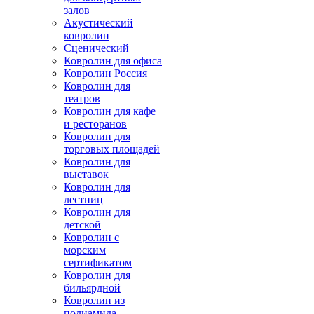
залов
Акустический
ковролин
Сценический
Ковролин для офиса
Ковролин Россия
Ковролин для
театров
Ковролин для кафе
и ресторанов
Ковролин для
торговых площадей
Ковролин для
выставок
Ковролин для
лестниц
Ковролин для
детской
Ковролин с
морским
сертификатом
Ковролин для
бильярдной
Ковролин из
полиамида