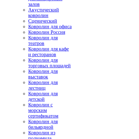
залов
Акустический
ковролин
Сценический
Ковролин для офиса
Ковролин Россия
Ковролин для
театров
Ковролин для кафе
и ресторанов
Ковролин для
торговых площадей
Ковролин для
выставок
Ковролин для
лестниц
Ковролин для
детской
Ковролин с
морским
сертификатом
Ковролин для
бильярдной
Ковролин из
полиамида