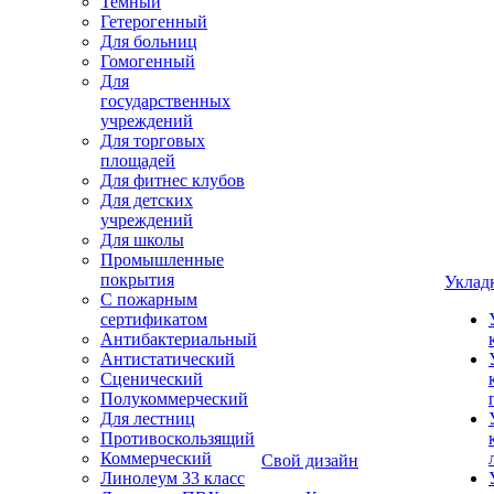
Темный
Гетерогенный
Для больниц
Гомогенный
Для
государственных
учреждений
Для торговых
площадей
Для фитнес клубов
Для детских
учреждений
Для школы
Промышленные
покрытия
Уклад
С пожарным
сертификатом
Антибактериальный
Антистатический
Сценический
Полукоммерческий
Для лестниц
Противоскользящий
Коммерческий
Свой дизайн
Линолеум 33 класс