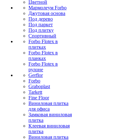
Цветной
Мармолеум Forbo
Джутовая основа
Под дерево
Под паркет
Под плитку
Спортивный
Forbo Flotex в
плитках
Forbo Flotex в
планках
Forbo Flotex в
рулоне
Gerflor
Forbo
Graboplast
Tarkett
Fine Floor
Виниловая плитка
для офиса
Замковая виниловая
плитка
Клеевая виниловая
плитка
Виниловая плитка