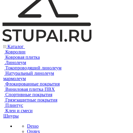
Каталог
Ковролин
Ковровая плитка
Линолеум
Токопроводящий линолеум
Натуральный линолеум
мармолеум
Флокированные покрытия
Виниловая плитка ПВХ
Спортивные покрытия
Грязезащитные покрытия
Плинтус
Клеи и смеси
Шнуры
Desso
Orotex