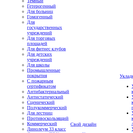
Темный
Гетерогенный
Для больниц
Гомогенный
Для
государственных
учреждений
Для торговых
площадей
Для фитнес клубов
Для детских
учреждений
Для школы
Промышленные
покрытия
Уклад
С пожарным
сертификатом
Антибактериальный
Антистатический
Сценический
Полукоммерческий
Для лестниц
Противоскользящий
Коммерческий
Свой дизайн
Линолеум 33 класс