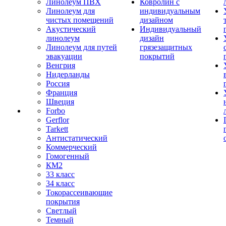
Линолеум ПВХ
Ковролин с
Линолеум для
индивидуальным
чистых помещений
дизайном
Акустический
Индивидуальный
линолеум
дизайн
Линолеум для путей
грязезащитных
эвакуации
покрытий
Венгрия
Нидерланды
Россия
Франция
Швеция
Forbo
Gerflor
Tarkett
Антистатический
Коммерческий
Гомогенный
КМ2
33 класс
34 класс
Токорассеивающие
покрытия
Светлый
Темный