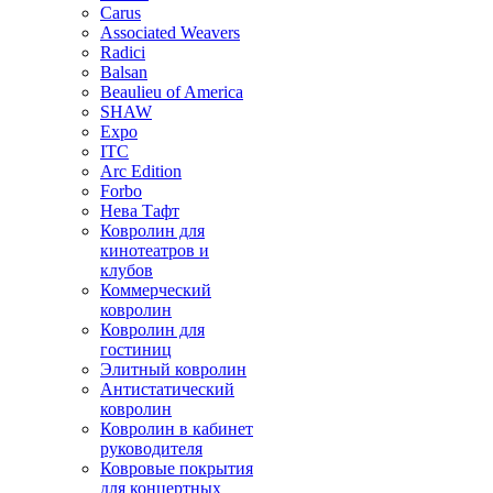
Carus
Associated Weavers
Radici
Balsan
Beaulieu of America
SHAW
Expo
ITC
Arc Edition
Forbo
Нева Тафт
Ковролин для
кинотеатров и
клубов
Коммерческий
ковролин
Ковролин для
гостиниц
Элитный ковролин
Антистатический
ковролин
Ковролин в кабинет
руководителя
Ковровые покрытия
для концертных