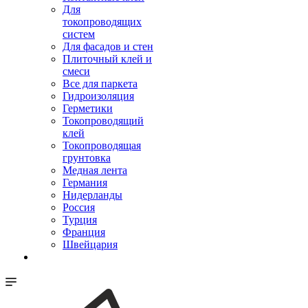
Для
токопроводящих
систем
Для фасадов и стен
Плиточный клей и
смеси
Все для паркета
Гидроизоляция
Герметики
Токопроводящий
клей
Токопроводящая
грунтовка
Медная лента
Германия
Нидерланды
Россия
Турция
Франция
Швейцария