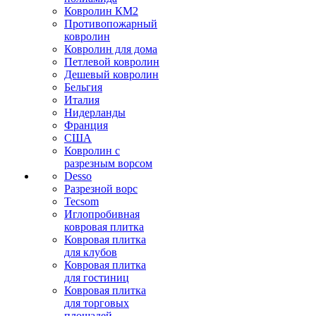
Ковролин КМ2
Противопожарный
ковролин
Ковролин для дома
Петлевой ковролин
Дешевый ковролин
Бельгия
Италия
Нидерланды
Франция
США
Ковролин с
разрезным ворсом
Desso
Разрезной ворс
Tecsom
Иглопробивная
ковровая плитка
Ковровая плитка
для клубов
Ковровая плитка
для гостиниц
Ковровая плитка
для торговых
площадей