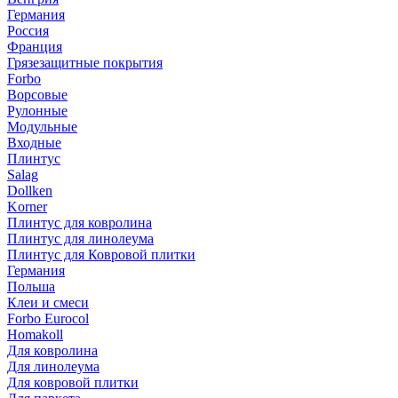
Германия
Россия
Франция
Грязезащитные покрытия
Forbo
Ворсовые
Рулонные
Модульные
Входные
Плинтус
Salag
Dollken
Korner
Плинтус для ковролина
Плинтус для линолеума
Плинтус для Ковровой плитки
Германия
Польша
Клеи и смеси
Forbo Eurocol
Homakoll
Для ковролина
Для линолеума
Для ковровой плитки