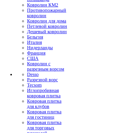
Ковролин КМ2
Противопожарный
ковролин
Ковролин для дома
Петлевой ковролин
Дешевый ковролин
Бельгия
Италия
Нидерланды
Франция
США
Ковролин с
разрезным ворсом
Desso
Разрезной ворс
Tecsom
Иглопробивная
ковровая плитка
Ковровая плитка
для клубов
Ковровая плитка
для гостиниц
Ковровая плитка
для торговых