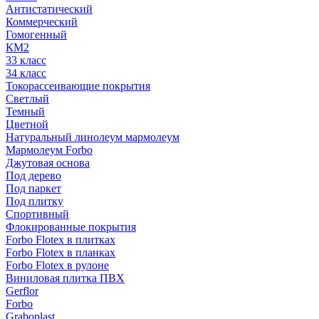
Антистатический
Коммерческий
Гомогенный
КМ2
33 класс
34 класс
Токорассеивающие покрытия
Светлый
Темный
Цветной
Натуральный линолеум мармолеум
Мармолеум Forbo
Джутовая основа
Под дерево
Под паркет
Под плитку
Спортивный
Флокированные покрытия
Forbo Flotex в плитках
Forbo Flotex в планках
Forbo Flotex в рулоне
Виниловая плитка ПВХ
Gerflor
Forbo
Graboplast