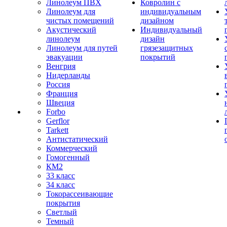
Линолеум ПВХ
Ковролин с
Линолеум для
индивидуальным
чистых помещений
дизайном
Акустический
Индивидуальный
линолеум
дизайн
Линолеум для путей
грязезащитных
эвакуации
покрытий
Венгрия
Нидерланды
Россия
Франция
Швеция
Forbo
Gerflor
Tarkett
Антистатический
Коммерческий
Гомогенный
КМ2
33 класс
34 класс
Токорассеивающие
покрытия
Светлый
Темный