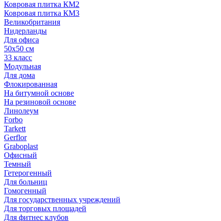
Ковровая плитка КМ2
Ковровая плитка КМ3
Великобритания
Нидерланды
Для офиса
50х50 см
33 класс
Модульная
Для дома
Флокированная
На битумной основе
На резиновой основе
Линолеум
Forbo
Tarkett
Gerflor
Graboplast
Офисный
Темный
Гетерогенный
Для больниц
Гомогенный
Для государственных учреждений
Для торговых площадей
Для фитнес клубов