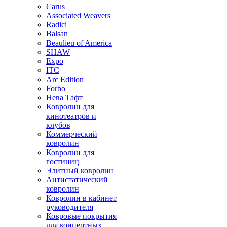
Carus
Associated Weavers
Radici
Balsan
Beaulieu of America
SHAW
Expo
ITC
Arc Edition
Forbo
Нева Тафт
Ковролин для
кинотеатров и
клубов
Коммерческий
ковролин
Ковролин для
гостиниц
Элитный ковролин
Антистатический
ковролин
Ковролин в кабинет
руководителя
Ковровые покрытия
для концертных