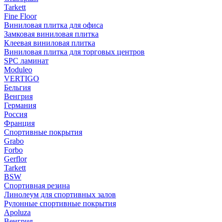
Tarkett
Fine Floor
Виниловая плитка для офиса
Замковая виниловая плитка
Клеевая виниловая плитка
Виниловая плитка для торговых центров
SPC ламинат
Moduleo
VERTIGO
Бельгия
Венгрия
Германия
Россия
Франция
Спортивные покрытия
Grabo
Forbo
Gerflor
Tarkett
BSW
Спортивная резина
Линолеум для спортивных залов
Рулонные спортивные покрытия
Apoluza
Венгрия