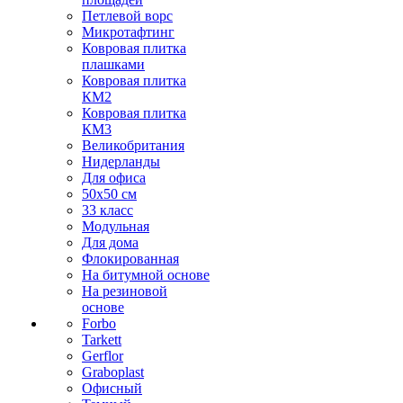
Петлевой ворс
Микротафтинг
Ковровая плитка
плашками
Ковровая плитка
КМ2
Ковровая плитка
КМ3
Великобритания
Нидерланды
Для офиса
50х50 см
33 класс
Модульная
Для дома
Флокированная
На битумной основе
На резиновой
основе
Forbo
Tarkett
Gerflor
Graboplast
Офисный