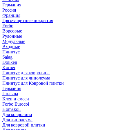
Германия
Россия
Франция
Грязезащитные покрытия
Forbo
Ворсовые
Рулонные
Модульные
Входные
Плинтус
Salag
Dollken
Korner
Плинтус для ковролина
Плинтус для линолеума
Плинтус для Ковровой плитки
Германия
Польша
Клеи и смеси
Forbo Eurocol
Homakoll
Для ковролина
Для линолеума
Для ковровой плитки