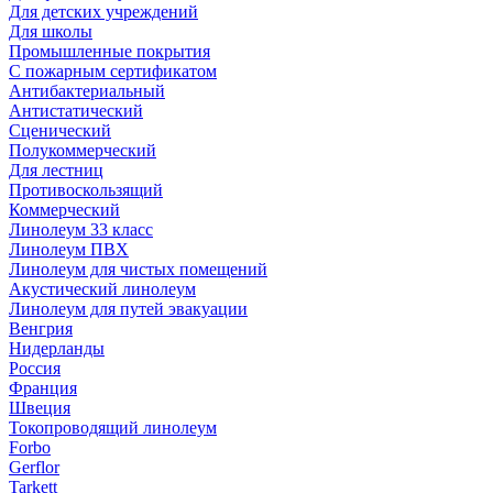
Для детских учреждений
Для школы
Промышленные покрытия
С пожарным сертификатом
Антибактериальный
Антистатический
Сценический
Полукоммерческий
Для лестниц
Противоскользящий
Коммерческий
Линолеум 33 класс
Линолеум ПВХ
Линолеум для чистых помещений
Акустический линолеум
Линолеум для путей эвакуации
Венгрия
Нидерланды
Россия
Франция
Швеция
Токопроводящий линолеум
Forbo
Gerflor
Tarkett