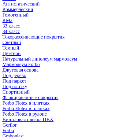
Антистатический
Коммерческий
Гомогенный
КМ2
33 класс
34 класс
Токорассеивающие покрытия
Светлый
Темный
Цветной
Натуральный линолеум мармолеум
Мармолеум Forbo
Джутовая основа
Под дерево
Под паркет
Под плитку
Спортивный
Флокированные покрытия
Forbo Flotex в плитках
Forbo Flotex в планках
Forbo Flotex в рулоне
Виниловая плитка ПВХ
Gerflor
Forbo
Graboplast