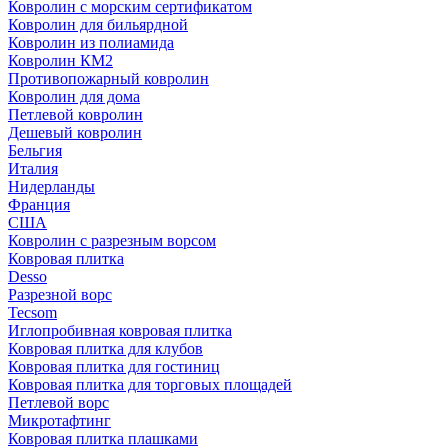
Ковролин с морским сертификатом
Ковролин для бильярдной
Ковролин из полиамида
Ковролин КМ2
Противопожарный ковролин
Ковролин для дома
Петлевой ковролин
Дешевый ковролин
Бельгия
Италия
Нидерланды
Франция
США
Ковролин с разрезным ворсом
Ковровая плитка
Desso
Разрезной ворс
Tecsom
Иглопробивная ковровая плитка
Ковровая плитка для клубов
Ковровая плитка для гостиниц
Ковровая плитка для торговых площадей
Петлевой ворс
Микротафтинг
Ковровая плитка плашками