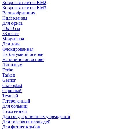
Ковровая плитка КМ2
Ковровая плитка КМ3
Великобритания
Нидерланды
Для офиса
50х50 см
33 класс
Модульная
Для дома
Флокированная
На битумной основе
На резиновой основе
Линолеум
Forbo
Tarkett
Gerflor
Graboplast
Офисный
Темный
Гетерогенный
Для больниц
Гомогенный
Для государственных учреждений
Для торговых площадей
Для фитнес клубов