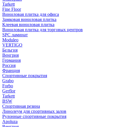
Tarkett
Fine Floor
Виниловая плитка для офиса
Замковая виниловая плитка
Клеевая виниловая плитка
Виниловая плитка для торговых центров
SPC ламинат
Moduleo
VERTIGO
Бельгия
Венгрия
Германия
Россия
Франция
Спортивные покрытия
Grabo
Forbo
Gerflor
Tarkett
BSW
Спортивная резина
Линолеум для спортивных залов
Рулонные спортивные покрытия
Apoluza
Венгрия