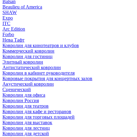
Balsan
Beaulieu of America
SHAW
Expo
ITC
Arc Edition
Forbo
Нева Тафт
Ковролин для кинотеатров и клубов
Коммерческий ковролин
Ковролин для гостиниц
Элитный ковролин
Антистатический ковролин
Ковролин в кабинет руководителя
Ковровые покрытия для концертных залов
Акустический ковролин
Сценический
Ковролин для офиса
Ковролин Россия
Ковролин для театров
Ковролин для кафе и ресторанов
Ковролин для торговых площадей
Ковролин для выставок
Ковролин для лестниц
Ковролин для детской