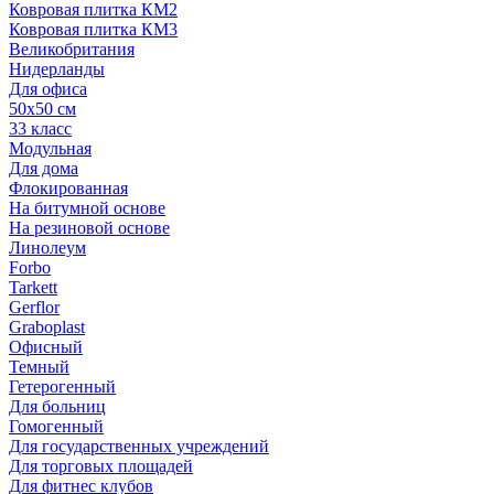
Ковровая плитка КМ2
Ковровая плитка КМ3
Великобритания
Нидерланды
Для офиса
50х50 см
33 класс
Модульная
Для дома
Флокированная
На битумной основе
На резиновой основе
Линолеум
Forbo
Tarkett
Gerflor
Graboplast
Офисный
Темный
Гетерогенный
Для больниц
Гомогенный
Для государственных учреждений
Для торговых площадей
Для фитнес клубов