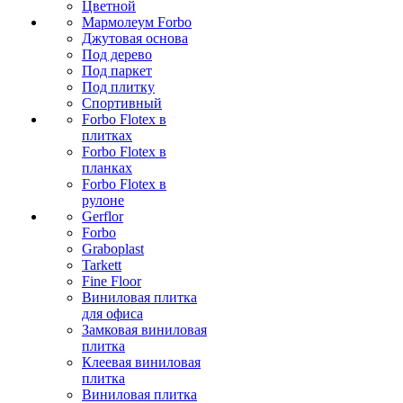
Цветной
Мармолеум Forbo
Джутовая основа
Под дерево
Под паркет
Под плитку
Спортивный
Forbo Flotex в
плитках
Forbo Flotex в
планках
Forbo Flotex в
рулоне
Gerflor
Forbo
Graboplast
Tarkett
Fine Floor
Виниловая плитка
для офиса
Замковая виниловая
плитка
Клеевая виниловая
плитка
Виниловая плитка