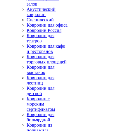
залов
Акустический
ковролин
Сценический
Ковролин для офиса
Ковролин Россия
Ковролин для
театров
Ковролин для кафе
и ресторанов
Ковролин для
торговых площадей
Ковролин для
выставок
Ковролин для
лестниц
Ковролин для
детской
Ковролин с
морским
сертификатом
Ковролин для
бильярдной
Ковролин из
полиамида