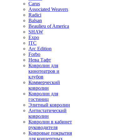
Carus
Associated Weavers
Radici
Balsan
Beaulieu of America
SHAW
Expo
ITC
Arc Edition
Forbo
Нева Тафт
Ковролин для
кинотеатров и
клубов
Коммерческий
ковролин
Ковролин для
гостиниц
Элитный ковролин
Антистатический
ковролин
Ковролин в кабинет
руководителя
Ковровые покрытия
для концертных