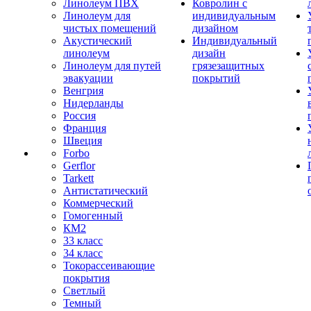
Линолеум ПВХ
Ковролин с
Линолеум для
индивидуальным
чистых помещений
дизайном
Акустический
Индивидуальный
линолеум
дизайн
Линолеум для путей
грязезащитных
эвакуации
покрытий
Венгрия
Нидерланды
Россия
Франция
Швеция
Forbo
Gerflor
Tarkett
Антистатический
Коммерческий
Гомогенный
КМ2
33 класс
34 класс
Токорассеивающие
покрытия
Светлый
Темный