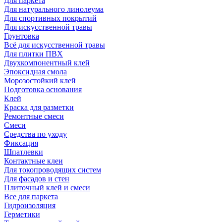
Для паркета
Для натурального линолеума
Для спортивных покрытий
Для искусственной травы
Грунтовка
Всё для искусственной травы
Для плитки ПВХ
Двухкомпонентный клей
Эпоксидная смола
Морозостойкий клей
Подготовка основания
Клей
Краска для разметки
Ремонтные смеси
Смеси
Средства по уходу
Фиксация
Шпатлевки
Контактные клеи
Для токопроводящих систем
Для фасадов и стен
Плиточный клей и смеси
Все для паркета
Гидроизоляция
Герметики