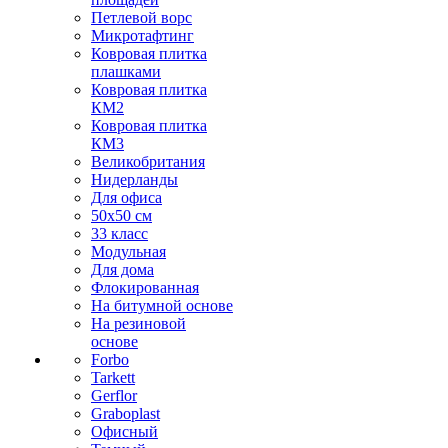
Петлевой ворс
Микротафтинг
Ковровая плитка
плашками
Ковровая плитка
КМ2
Ковровая плитка
КМ3
Великобритания
Нидерланды
Для офиса
50х50 см
33 класс
Модульная
Для дома
Флокированная
На битумной основе
На резиновой
основе
Forbo
Tarkett
Gerflor
Graboplast
Офисный