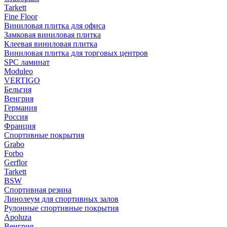
Tarkett
Fine Floor
Виниловая плитка для офиса
Замковая виниловая плитка
Клеевая виниловая плитка
Виниловая плитка для торговых центров
SPC ламинат
Moduleo
VERTIGO
Бельгия
Венгрия
Германия
Россия
Франция
Спортивные покрытия
Grabo
Forbo
Gerflor
Tarkett
BSW
Спортивная резина
Линолеум для спортивных залов
Рулонные спортивные покрытия
Apoluza
Венгрия