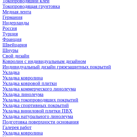
Токопроводящий клей
Токопроводящая грунтовка
Медная лента
Германия
Нидерланды
Россия
Турция
Франция
Швейцария
Шнуры
Свой дизайн
Ковролин с индивидуальным дизайном
Индивидуальный дизайн грязезащитных покрытий
Укладка
Укладка ковролина
Укладка ковровой плитки
Укладка коммерческого линолеума
Укладка линолеума
Укладка токопроводящих покрытий
Укладка спортивных покрытий
Укладка виниловой плитки ПВХ
Укладка натурального линолеума
Подготовка поверхности основания
Галерея работ
Укладка ковролина