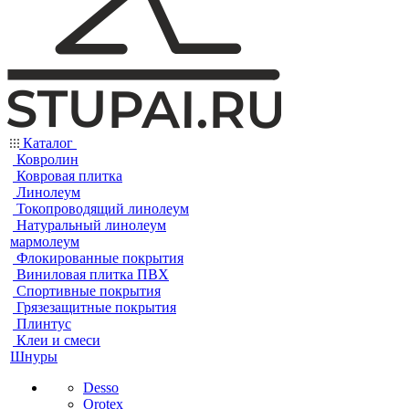
Каталог
Ковролин
Ковровая плитка
Линолеум
Токопроводящий линолеум
Натуральный линолеум
мармолеум
Флокированные покрытия
Виниловая плитка ПВХ
Спортивные покрытия
Грязезащитные покрытия
Плинтус
Клеи и смеси
Шнуры
Desso
Orotex