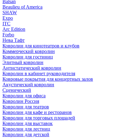
Balsan
Beaulieu of America
SHAW
Expo
ITC
Arc Edition
Forbo
Нева Тафт
Ковролин для кинотеатров и клубов
Коммерческий ковролин
Ковролин для гостиниц
Элитный ковролин
Антистатический ковролин
Ковролин в кабинет руководителя
Ковровые покрытия для концертных залов
Акустический ковролин
Сценический
Ковролин для офиса
Ковролин Россия
Ковролин для театров
Ковролин для кафе и ресторанов
Ковролин для торговых площадей
Ковролин для выставок
Ковролин для лестниц
Ковролин для детской