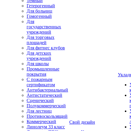
Темный
Гетерогенный
Для больниц
Гомогенный
Для
государственных
учреждений
Для торговых
площадей
Для фитнес клубов
Для детских
учреждений
Для школы
Промышленные
покрытия
Уклад
С пожарным
сертификатом
Антибактериальный
Антистатический
Сценический
Полукоммерческий
Для лестниц
Противоскользящий
Коммерческий
Свой дизайн
Линолеум 33 класс