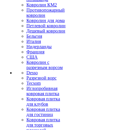
Ковролин КМ2
Противопожарный
ковролин
Ковролин для дома
Петлевой ковролин
Дешевый ковролин
Бельгия
Италия
Нидерланды
Франция
США
Ковролин с
разрезным ворсом
Desso
Разрезной ворс
Tecsom
Иглопробивная
ковровая плитка
Ковровая плитка
для клубов
Ковровая плитка
для гостиниц
Ковровая плитка
для торговых