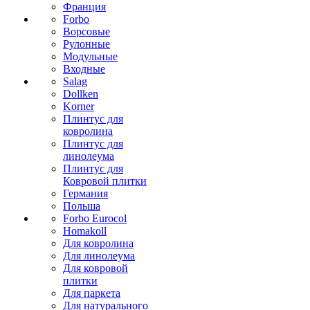
Франция
Forbo
Ворсовые
Рулонные
Модульные
Входные
Salag
Dollken
Korner
Плинтус для
ковролина
Плинтус для
линолеума
Плинтус для
Ковровой плитки
Германия
Польша
Forbo Eurocol
Homakoll
Для ковролина
Для линолеума
Для ковровой
плитки
Для паркета
Для натурального