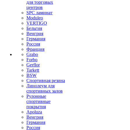
для торговых
центров
SPC ламинат
Moduleo
VERTIGO
Бельгия
Венгрия
Германия
Россия
Франция
Grabo
Forbo
Gerflor
Tarkett
BSW
Спортивная резина
Линолеум для
спортивных залов
Рулонные
спортивные
покрытия
Apoluza
Венгрия
Германия
Россия