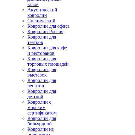
залов
Акустический
ковролин
Сценический
Ковролин для офиса
Ковролин Россия
Ковролин для
театров
Ковролин для кафе
и ресторанов
Ковролин для
торговых площадей
Ковролин для
выставок
Ковролин для
лестниц
Ковролин для
детской
Ковролин с
морским
сертификатом
Ковролин для
бильярдной
Ковролин из
полиамида