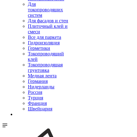
Для
токопроводящих
систем
Для фасадов и стен
Плиточный клей и
смеси
Все для паркета
Гидроизоляция
Герметики
Токопроводящий
клей
Токопроводящая
грунтовка
Медная лента
Германия
Нидерланды
Россия
Турция
Франция
Швейцария