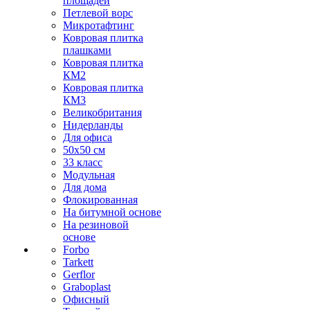
площадей
Петлевой ворс
Микротафтинг
Ковровая плитка
плашками
Ковровая плитка
КМ2
Ковровая плитка
КМ3
Великобритания
Нидерланды
Для офиса
50х50 см
33 класс
Модульная
Для дома
Флокированная
На битумной основе
На резиновой
основе
Forbo
Tarkett
Gerflor
Graboplast
Офисный