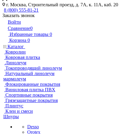
г. Москва, Строительный проезд, д. 7А, к. 11А, каб. 20
8 (800) 555-81-21
Заказать звонок
Войти
Сравнение
0
Избранные товары
0
Корзина
0
Каталог
Ковролин
Ковровая плитка
Линолеум
Токопроводящий линолеум
Натуральный линолеум
мармолеум
Флокированные покрытия
Виниловая плитка ПВХ
Спортивные покрытия
Грязезащитные покрытия
Плинтус
Клеи и смеси
Шнуры
Desso
Orotex