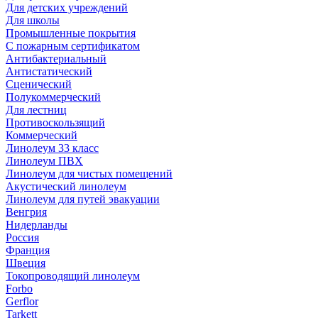
Для детских учреждений
Для школы
Промышленные покрытия
С пожарным сертификатом
Антибактериальный
Антистатический
Сценический
Полукоммерческий
Для лестниц
Противоскользящий
Коммерческий
Линолеум 33 класс
Линолеум ПВХ
Линолеум для чистых помещений
Акустический линолеум
Линолеум для путей эвакуации
Венгрия
Нидерланды
Россия
Франция
Швеция
Токопроводящий линолеум
Forbo
Gerflor
Tarkett