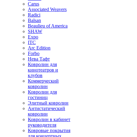
Carus
Associated Weavers
Radici
Balsan
Beaulieu of America
SHAW
Expo
ITC
Arc Edition
Forbo
Нева Тафт
Ковролин для
кинотеатров и
клубов
Коммерческий
ковролин
Ковролин для
гостиниц
Элитный ковролин
Антистатический
ковролин
Ковролин в кабинет
руководителя
Ковровые покрытия
для концертных