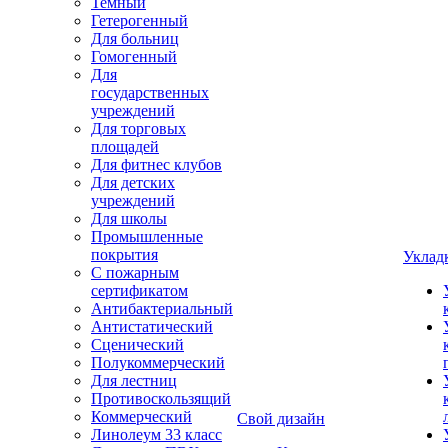
Темный
Гетерогенный
Для больниц
Гомогенный
Для
государственных
учреждений
Для торговых
площадей
Для фитнес клубов
Для детских
учреждений
Для школы
Промышленные
покрытия
Уклад
С пожарным
сертификатом
Антибактериальный
Антистатический
Сценический
Полукоммерческий
Для лестниц
Противоскользящий
Коммерческий
Свой дизайн
Линолеум 33 класс