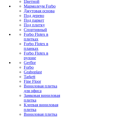
Цветной
Мармолеум Forbo
Джутовая основа
Под дерево
Под паркет
Под плитку
Спортивный
Forbo Flotex в
плитках
Forbo Flotex в
планках
Forbo Flotex в
рулоне
Gerflor
Forbo
Graboplast
Tarkett
Fine Floor
Виниловая плитка
для офиса
Замковая виниловая
плитка
Клеевая виниловая
плитка
Виниловая плитка