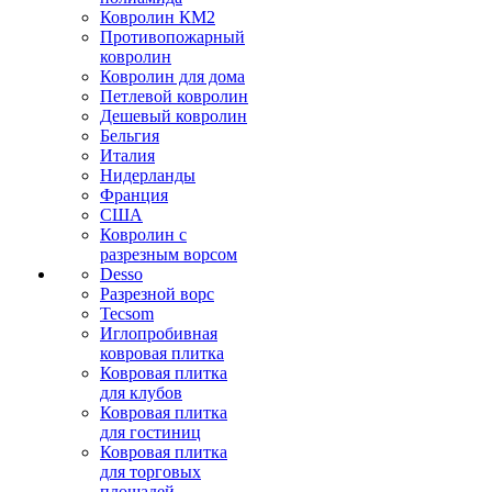
Ковролин КМ2
Противопожарный
ковролин
Ковролин для дома
Петлевой ковролин
Дешевый ковролин
Бельгия
Италия
Нидерланды
Франция
США
Ковролин с
разрезным ворсом
Desso
Разрезной ворс
Tecsom
Иглопробивная
ковровая плитка
Ковровая плитка
для клубов
Ковровая плитка
для гостиниц
Ковровая плитка
для торговых
площадей