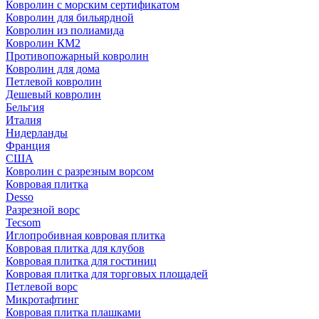
Ковролин с морским сертификатом
Ковролин для бильярдной
Ковролин из полиамида
Ковролин КМ2
Противопожарный ковролин
Ковролин для дома
Петлевой ковролин
Дешевый ковролин
Бельгия
Италия
Нидерланды
Франция
США
Ковролин с разрезным ворсом
Ковровая плитка
Desso
Разрезной ворс
Tecsom
Иглопробивная ковровая плитка
Ковровая плитка для клубов
Ковровая плитка для гостиниц
Ковровая плитка для торговых площадей
Петлевой ворс
Микротафтинг
Ковровая плитка плашками