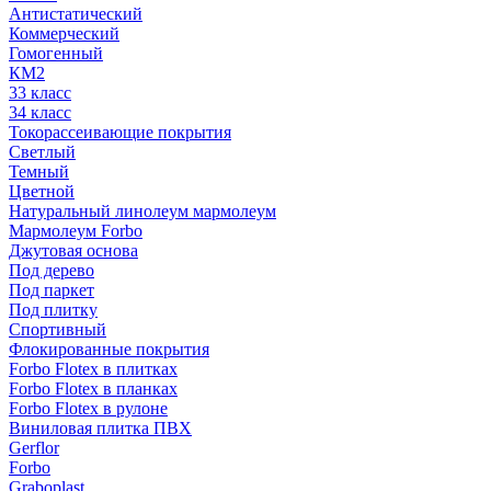
Антистатический
Коммерческий
Гомогенный
КМ2
33 класс
34 класс
Токорассеивающие покрытия
Светлый
Темный
Цветной
Натуральный линолеум мармолеум
Мармолеум Forbo
Джутовая основа
Под дерево
Под паркет
Под плитку
Спортивный
Флокированные покрытия
Forbo Flotex в плитках
Forbo Flotex в планках
Forbo Flotex в рулоне
Виниловая плитка ПВХ
Gerflor
Forbo
Graboplast