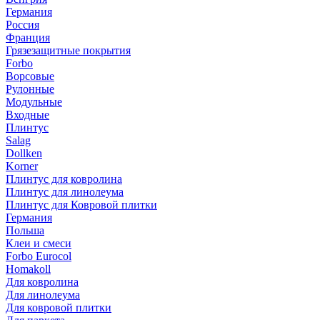
Германия
Россия
Франция
Грязезащитные покрытия
Forbo
Ворсовые
Рулонные
Модульные
Входные
Плинтус
Salag
Dollken
Korner
Плинтус для ковролина
Плинтус для линолеума
Плинтус для Ковровой плитки
Германия
Польша
Клеи и смеси
Forbo Eurocol
Homakoll
Для ковролина
Для линолеума
Для ковровой плитки