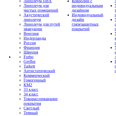
Линолеум ПВХ
Ковролин с
Линолеум для
индивидуальным
чистых помещений
дизайном
Акустический
Индивидуальный
линолеум
дизайн
Линолеум для путей
грязезащитных
эвакуации
покрытий
Венгрия
Нидерланды
Россия
Франция
Швеция
Forbo
Gerflor
Tarkett
Антистатический
Коммерческий
Гомогенный
КМ2
33 класс
34 класс
Токорассеивающие
покрытия
Светлый
Темный