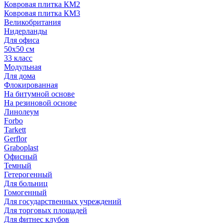
Ковровая плитка КМ2
Ковровая плитка КМ3
Великобритания
Нидерланды
Для офиса
50х50 см
33 класс
Модульная
Для дома
Флокированная
На битумной основе
На резиновой основе
Линолеум
Forbo
Tarkett
Gerflor
Graboplast
Офисный
Темный
Гетерогенный
Для больниц
Гомогенный
Для государственных учреждений
Для торговых площадей
Для фитнес клубов