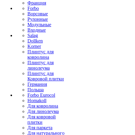
Франция
Forbo
Ворсовые
Рулонные
Модульные
Входные
Salag
Dollken
Korner
Плинтус для
ковролина
Плинтус для
линолеума
Плинтус для
Ковровой плитки
Германия
Польша
Forbo Eurocol
Homakoll
Для ковролина
Для линолеума
Для ковровой
плитки
Для паркета
Для натурального