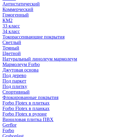
Антистатический
Коммерческий
Гомогенный
КМ2
33 класс
34 класс
Токорассеивающие покрытия
Светлый
Темный
Цветной
Натуральный линолеум мармолеум
Мармолеум Forbo
Джутовая основа
Под дерево
Под паркет
Под плитку
Спортивный
Флокированные покрытия
Forbo Flotex в плитках
Forbo Flotex в планках
Forbo Flotex в рулоне
Виниловая плитка ПВХ
Gerflor
Forbo
Graboplast