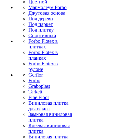
Цветной
Мармолеум Forbo
Джутовая основа
Под дерево
Под паркет
Под плитку
Спортивный
Forbo Flotex в
плитках
Forbo Flotex в
планках
Forbo Flotex в
рулоне
Gerflor
Forbo
Graboplast
Tarkett
Fine Floor
Виниловая плитка
для офиса
Замковая виниловая
плитка
Клеевая виниловая
плитка
Виниловая плитка