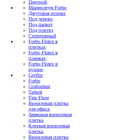
Цветной
Мармолеум Forbo
Джутовая основа
Под дерево
Под паркет
Под плитку
Спортивный
Forbo Flotex в
плитках
Forbo Flotex в
планках
Forbo Flotex в
рулоне
Gerflor
Forbo
Graboplast
Tarkett
Fine Floor
Виниловая плитка
для офиса
Замковая виниловая
плитка
Клеевая виниловая
плитка
Виниловая плитка