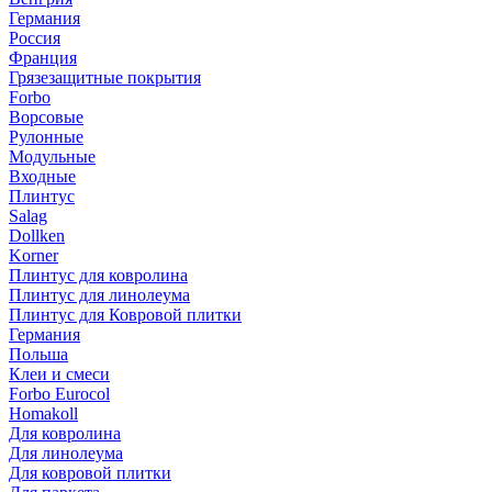
Германия
Россия
Франция
Грязезащитные покрытия
Forbo
Ворсовые
Рулонные
Модульные
Входные
Плинтус
Salag
Dollken
Korner
Плинтус для ковролина
Плинтус для линолеума
Плинтус для Ковровой плитки
Германия
Польша
Клеи и смеси
Forbo Eurocol
Homakoll
Для ковролина
Для линолеума
Для ковровой плитки