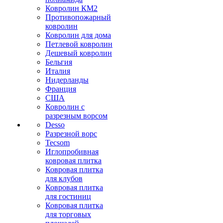
Ковролин КМ2
Противопожарный
ковролин
Ковролин для дома
Петлевой ковролин
Дешевый ковролин
Бельгия
Италия
Нидерланды
Франция
США
Ковролин с
разрезным ворсом
Desso
Разрезной ворс
Tecsom
Иглопробивная
ковровая плитка
Ковровая плитка
для клубов
Ковровая плитка
для гостиниц
Ковровая плитка
для торговых