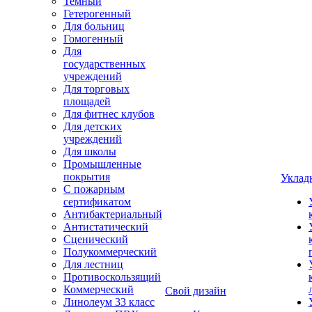
Темный
Гетерогенный
Для больниц
Гомогенный
Для
государственных
учреждений
Для торговых
площадей
Для фитнес клубов
Для детских
учреждений
Для школы
Промышленные
покрытия
Уклад
С пожарным
сертификатом
Антибактериальный
Антистатический
Сценический
Полукоммерческий
Для лестниц
Противоскользящий
Коммерческий
Свой дизайн
Линолеум 33 класс