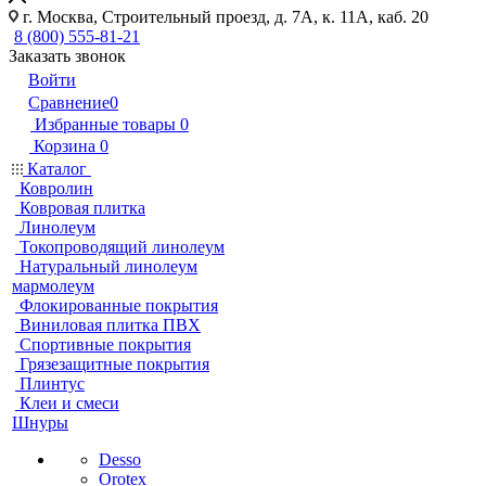
г. Москва, Строительный проезд, д. 7А, к. 11А, каб. 20
8 (800) 555-81-21
Заказать звонок
Войти
Сравнение
0
Избранные товары
0
Корзина
0
Каталог
Ковролин
Ковровая плитка
Линолеум
Токопроводящий линолеум
Натуральный линолеум
мармолеум
Флокированные покрытия
Виниловая плитка ПВХ
Спортивные покрытия
Грязезащитные покрытия
Плинтус
Клеи и смеси
Шнуры
Desso
Orotex