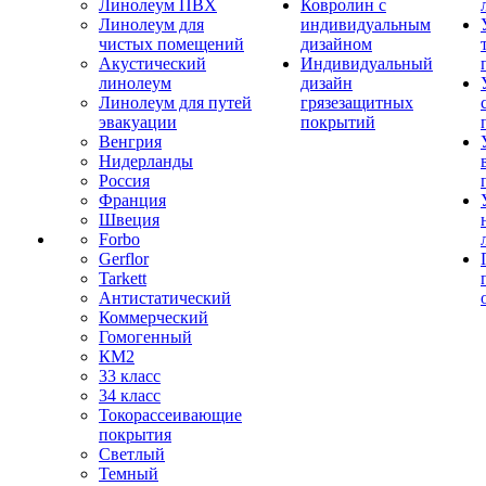
Линолеум ПВХ
Ковролин с
Линолеум для
индивидуальным
чистых помещений
дизайном
Акустический
Индивидуальный
линолеум
дизайн
Линолеум для путей
грязезащитных
эвакуации
покрытий
Венгрия
Нидерланды
Россия
Франция
Швеция
Forbo
Gerflor
Tarkett
Антистатический
Коммерческий
Гомогенный
КМ2
33 класс
34 класс
Токорассеивающие
покрытия
Светлый
Темный