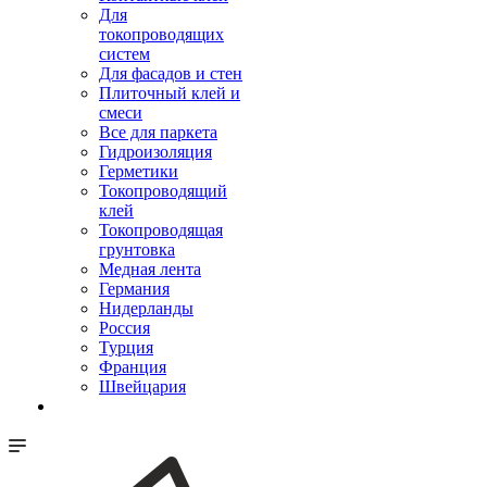
Для
токопроводящих
систем
Для фасадов и стен
Плиточный клей и
смеси
Все для паркета
Гидроизоляция
Герметики
Токопроводящий
клей
Токопроводящая
грунтовка
Медная лента
Германия
Нидерланды
Россия
Турция
Франция
Швейцария