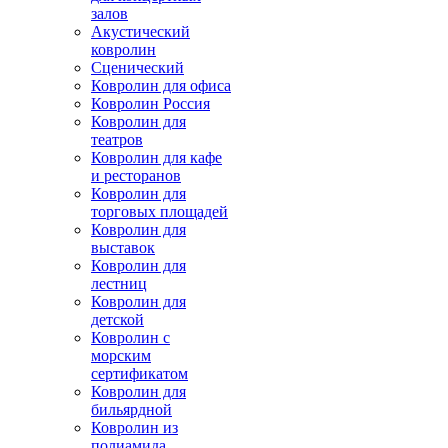
залов
Акустический
ковролин
Сценический
Ковролин для офиса
Ковролин Россия
Ковролин для
театров
Ковролин для кафе
и ресторанов
Ковролин для
торговых площадей
Ковролин для
выставок
Ковролин для
лестниц
Ковролин для
детской
Ковролин с
морским
сертификатом
Ковролин для
бильярдной
Ковролин из
полиамида