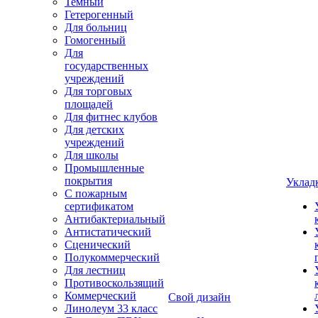
Темный
Гетерогенный
Для больниц
Гомогенный
Для
государственных
учреждений
Для торговых
площадей
Для фитнес клубов
Для детских
учреждений
Для школы
Промышленные
покрытия
Уклад
С пожарным
сертификатом
Антибактериальный
Антистатический
Сценический
Полукоммерческий
Для лестниц
Противоскользящий
Коммерческий
Свой дизайн
Линолеум 33 класс