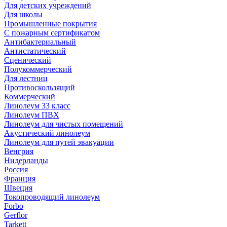
Для детских учреждений
Для школы
Промышленные покрытия
С пожарным сертификатом
Антибактериальный
Антистатический
Сценический
Полукоммерческий
Для лестниц
Противоскользящий
Коммерческий
Линолеум 33 класс
Линолеум ПВХ
Линолеум для чистых помещений
Акустический линолеум
Линолеум для путей эвакуации
Венгрия
Нидерланды
Россия
Франция
Швеция
Токопроводящий линолеум
Forbo
Gerflor
Tarkett