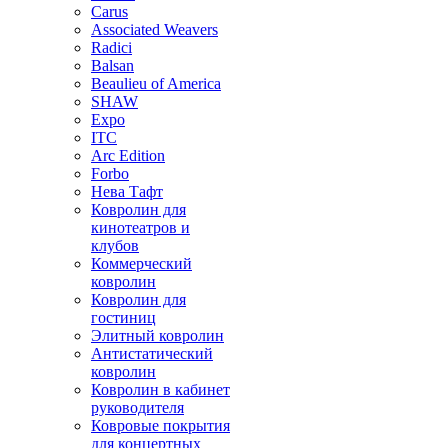
Carus
Associated Weavers
Radici
Balsan
Beaulieu of America
SHAW
Expo
ITC
Arc Edition
Forbo
Нева Тафт
Ковролин для
кинотеатров и
клубов
Коммерческий
ковролин
Ковролин для
гостиниц
Элитный ковролин
Антистатический
ковролин
Ковролин в кабинет
руководителя
Ковровые покрытия
для концертных