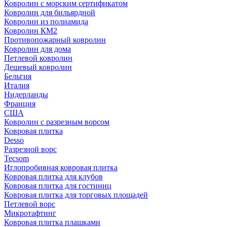
Ковролин с морским сертификатом
Ковролин для бильярдной
Ковролин из полиамида
Ковролин КМ2
Противопожарный ковролин
Ковролин для дома
Петлевой ковролин
Дешевый ковролин
Бельгия
Италия
Нидерланды
Франция
США
Ковролин с разрезным ворсом
Ковровая плитка
Desso
Разрезной ворс
Tecsom
Иглопробивная ковровая плитка
Ковровая плитка для клубов
Ковровая плитка для гостиниц
Ковровая плитка для торговых площадей
Петлевой ворс
Микротафтинг
Ковровая плитка плашками