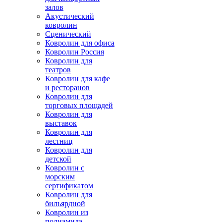
залов
Акустический
ковролин
Сценический
Ковролин для офиса
Ковролин Россия
Ковролин для
театров
Ковролин для кафе
и ресторанов
Ковролин для
торговых площадей
Ковролин для
выставок
Ковролин для
лестниц
Ковролин для
детской
Ковролин с
морским
сертификатом
Ковролин для
бильярдной
Ковролин из
полиамида