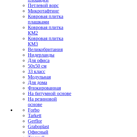
Петлевой ворс
Микротафтинг
Ковровая плитка
плашками
Ковровая плитка
КМ2
Ковровая плитка
КМ3
Великобритания
Нидерланды
Для офиса
50х50 см
33 класс
Модульная
Для дома
Флокированная
На битумной основе
На резиновой
основе
Forbo
Tarkett
Gerflor
Graboplast
Офисный