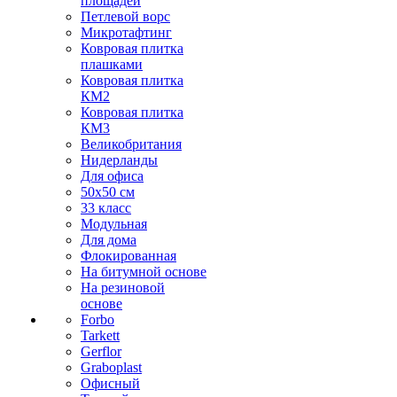
площадей
Петлевой ворс
Микротафтинг
Ковровая плитка
плашками
Ковровая плитка
КМ2
Ковровая плитка
КМ3
Великобритания
Нидерланды
Для офиса
50х50 см
33 класс
Модульная
Для дома
Флокированная
На битумной основе
На резиновой
основе
Forbo
Tarkett
Gerflor
Graboplast
Офисный