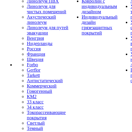
Линолеум ПВХ
Ковролин с
Линолеум для
индивидуальным
чистых помещений
дизайном
Акустический
Индивидуальный
линолеум
дизайн
Линолеум для путей
грязезащитных
эвакуации
покрытий
Венгрия
Нидерланды
Россия
Франция
Швеция
Forbo
Gerflor
Tarkett
Антистатический
Коммерческий
Гомогенный
КМ2
33 класс
34 класс
Токорассеивающие
покрытия
Светлый
Темный