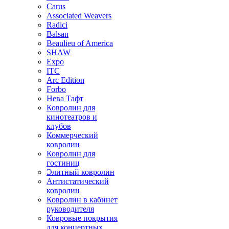
Carus
Associated Weavers
Radici
Balsan
Beaulieu of America
SHAW
Expo
ITC
Arc Edition
Forbo
Нева Тафт
Ковролин для
кинотеатров и
клубов
Коммерческий
ковролин
Ковролин для
гостиниц
Элитный ковролин
Антистатический
ковролин
Ковролин в кабинет
руководителя
Ковровые покрытия
для концертных