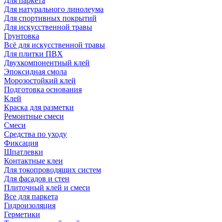
Для паркета
Для натурального линолеума
Для спортивных покрытий
Для искусственной травы
Грунтовка
Всё для искусственной травы
Для плитки ПВХ
Двухкомпонентный клей
Эпоксидная смола
Морозостойкий клей
Подготовка основания
Клей
Краска для разметки
Ремонтные смеси
Смеси
Средства по уходу
Фиксация
Шпатлевки
Контактные клеи
Для токопроводящих систем
Для фасадов и стен
Плиточный клей и смеси
Все для паркета
Гидроизоляция
Герметики