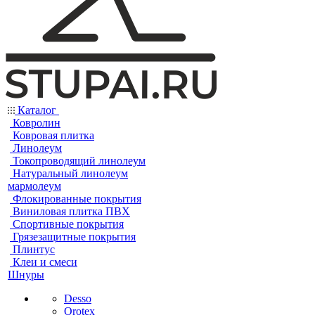
Каталог
Ковролин
Ковровая плитка
Линолеум
Токопроводящий линолеум
Натуральный линолеум
мармолеум
Флокированные покрытия
Виниловая плитка ПВХ
Спортивные покрытия
Грязезащитные покрытия
Плинтус
Клеи и смеси
Шнуры
Desso
Orotex