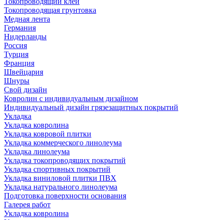
Токопроводящий клей
Токопроводящая грунтовка
Медная лента
Германия
Нидерланды
Россия
Турция
Франция
Швейцария
Шнуры
Свой дизайн
Ковролин с индивидуальным дизайном
Индивидуальный дизайн грязезащитных покрытий
Укладка
Укладка ковролина
Укладка ковровой плитки
Укладка коммерческого линолеума
Укладка линолеума
Укладка токопроводящих покрытий
Укладка спортивных покрытий
Укладка виниловой плитки ПВХ
Укладка натурального линолеума
Подготовка поверхности основания
Галерея работ
Укладка ковролина