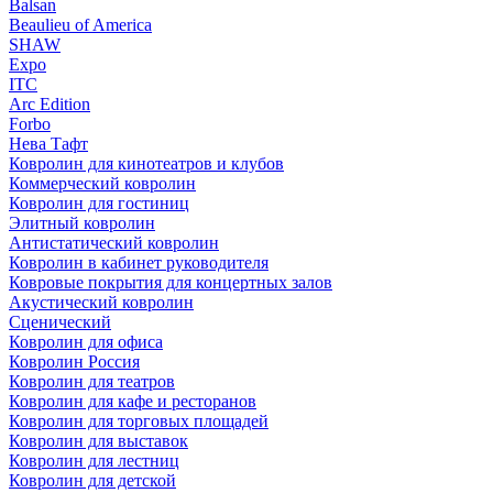
Balsan
Beaulieu of America
SHAW
Expo
ITC
Arc Edition
Forbo
Нева Тафт
Ковролин для кинотеатров и клубов
Коммерческий ковролин
Ковролин для гостиниц
Элитный ковролин
Антистатический ковролин
Ковролин в кабинет руководителя
Ковровые покрытия для концертных залов
Акустический ковролин
Сценический
Ковролин для офиса
Ковролин Россия
Ковролин для театров
Ковролин для кафе и ресторанов
Ковролин для торговых площадей
Ковролин для выставок
Ковролин для лестниц
Ковролин для детской