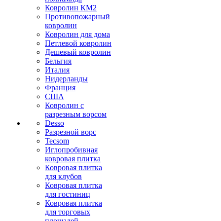
Ковролин КМ2
Противопожарный
ковролин
Ковролин для дома
Петлевой ковролин
Дешевый ковролин
Бельгия
Италия
Нидерланды
Франция
США
Ковролин с
разрезным ворсом
Desso
Разрезной ворс
Tecsom
Иглопробивная
ковровая плитка
Ковровая плитка
для клубов
Ковровая плитка
для гостиниц
Ковровая плитка
для торговых
площадей