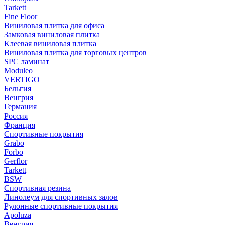
Tarkett
Fine Floor
Виниловая плитка для офиса
Замковая виниловая плитка
Клеевая виниловая плитка
Виниловая плитка для торговых центров
SPC ламинат
Moduleo
VERTIGO
Бельгия
Венгрия
Германия
Россия
Франция
Спортивные покрытия
Grabo
Forbo
Gerflor
Tarkett
BSW
Спортивная резина
Линолеум для спортивных залов
Рулонные спортивные покрытия
Apoluza
Венгрия