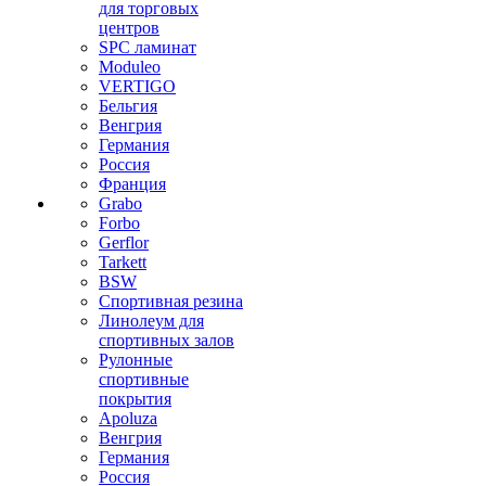
для торговых
центров
SPC ламинат
Moduleo
VERTIGO
Бельгия
Венгрия
Германия
Россия
Франция
Grabo
Forbo
Gerflor
Tarkett
BSW
Спортивная резина
Линолеум для
спортивных залов
Рулонные
спортивные
покрытия
Apoluza
Венгрия
Германия
Россия