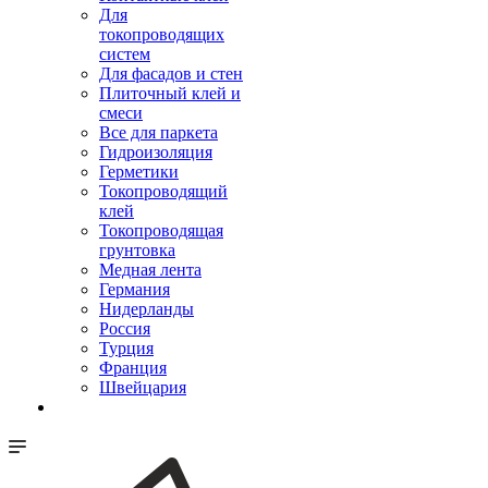
Для
токопроводящих
систем
Для фасадов и стен
Плиточный клей и
смеси
Все для паркета
Гидроизоляция
Герметики
Токопроводящий
клей
Токопроводящая
грунтовка
Медная лента
Германия
Нидерланды
Россия
Турция
Франция
Швейцария