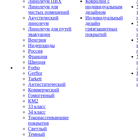
Линолеум ПВХ
Ковролин с
Линолеум для
индивидуальным
чистых помещений
дизайном
Акустический
Индивидуальный
линолеум
дизайн
Линолеум для путей
грязезащитных
эвакуации
покрытий
Венгрия
Нидерланды
Россия
Франция
Швеция
Forbo
Gerflor
Tarkett
Антистатический
Коммерческий
Гомогенный
КМ2
33 класс
34 класс
Токорассеивающие
покрытия
Светлый
Темный