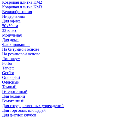
Ковровая плитка КМ2
Ковровая плитка КМ3
Великобритания
Нидерланды
Для офиса
50х50 см
33 класс
Модульная
Для дома
Флокированная
На битумной основе
На резиновой основе
Линолеум
Forbo
Tarkett
Gerflor
Graboplast
Офисный
Темный
Гетерогенный
Для больниц
Гомогенный
Для государственных учреждений
Для торговых площадей
Для фитнес клубов