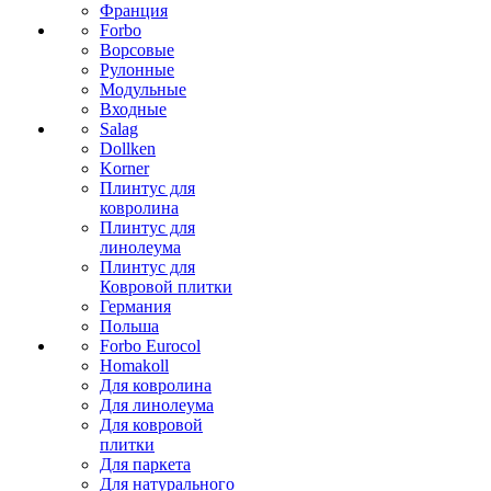
Франция
Forbo
Ворсовые
Рулонные
Модульные
Входные
Salag
Dollken
Korner
Плинтус для
ковролина
Плинтус для
линолеума
Плинтус для
Ковровой плитки
Германия
Польша
Forbo Eurocol
Homakoll
Для ковролина
Для линолеума
Для ковровой
плитки
Для паркета
Для натурального