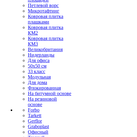
Петлевой ворс
Микротафтинг
Ковровая плитка
плашками
Ковровая плитка
КМ2
Ковровая плитка
КМ3
Великобритания
Нидерланды
Для офиса
50х50 см
33 класс
Модульная
Для дома
Флокированная
На битумной основе
На резиновой
основе
Forbo
Tarkett
Gerflor
Graboplast
Офисный