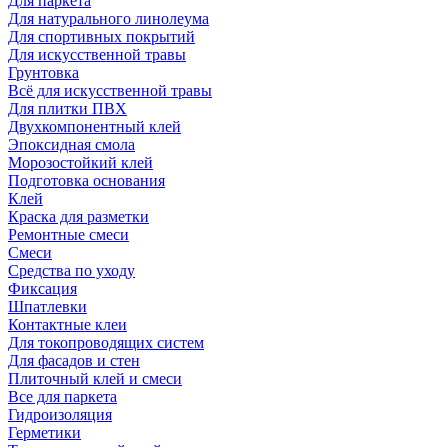
Для паркета
Для натурального линолеума
Для спортивных покрытий
Для искусственной травы
Грунтовка
Всё для искусственной травы
Для плитки ПВХ
Двухкомпонентный клей
Эпоксидная смола
Морозостойкий клей
Подготовка основания
Клей
Краска для разметки
Ремонтные смеси
Смеси
Средства по уходу
Фиксация
Шпатлевки
Контактные клеи
Для токопроводящих систем
Для фасадов и стен
Плиточный клей и смеси
Все для паркета
Гидроизоляция
Герметики