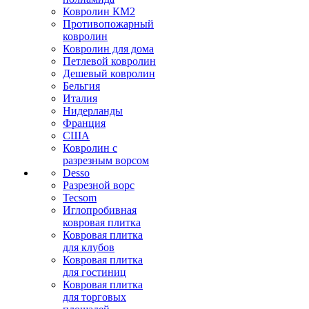
Ковролин КМ2
Противопожарный
ковролин
Ковролин для дома
Петлевой ковролин
Дешевый ковролин
Бельгия
Италия
Нидерланды
Франция
США
Ковролин с
разрезным ворсом
Desso
Разрезной ворс
Tecsom
Иглопробивная
ковровая плитка
Ковровая плитка
для клубов
Ковровая плитка
для гостиниц
Ковровая плитка
для торговых