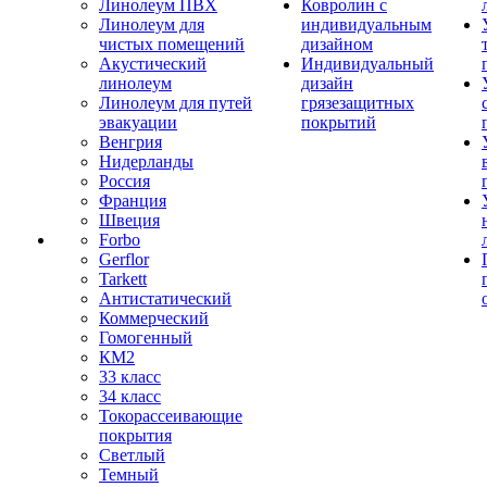
Линолеум ПВХ
Ковролин с
Линолеум для
индивидуальным
чистых помещений
дизайном
Акустический
Индивидуальный
линолеум
дизайн
Линолеум для путей
грязезащитных
эвакуации
покрытий
Венгрия
Нидерланды
Россия
Франция
Швеция
Forbo
Gerflor
Tarkett
Антистатический
Коммерческий
Гомогенный
КМ2
33 класс
34 класс
Токорассеивающие
покрытия
Светлый
Темный