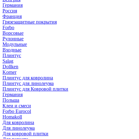
Германия
Россия
Франция
Грязезащитные покрытия
Forbo
Ворсовые
Рулонные
Модульные
Входные
Плинтус
Salag
Dollken
Korner
Плинтус для ковролина
Плинтус для линолеума
Плинтус для Ковровой плитки
Германия
Польша
Клеи и смеси
Forbo Eurocol
Homakoll
Для ковролина
Для линолеума
Для ковровой плитки