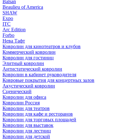
Balsan
Beaulieu of America
SHAW
Expo
ITC
Arc Edition
Forbo
Нева Тафт
Ковролин для кинотеатров и клубов
Коммерческий ковролин
Ковролин для гостиниц
Элитный ковролин
Антистатический ковролин
Ковролин в кабинет руководителя
Ковровые покрытия для концертных залов
Акустический ковролин
Сценический
Ковролин для офиса
Ковролин Россия
Ковролин для театров
Ковролин для кафе и ресторанов
Ковролин для торговых площадей
Ковролин для выставок
Ковролин для лестниц
Ковролин для детской