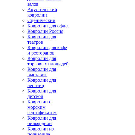
залов
Акустический
ковролин
Сценический
Ковролин для офиса
Ковролин Россия
Ковролин для
театров
Ковролин для кафе
и ресторанов
Ковролин для
торговых площадей
Ковролин для
выставок
Ковролин для
лестниц
Ковролин для
детской
Ковролин с
морским
сертификатом
Ковролин для
бильярдной
Ковролин из
полиамида