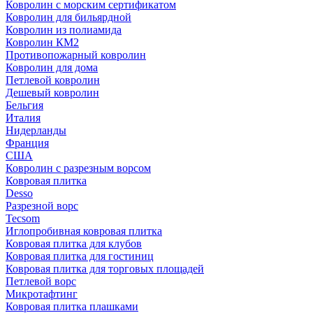
Ковролин с морским сертификатом
Ковролин для бильярдной
Ковролин из полиамида
Ковролин КМ2
Противопожарный ковролин
Ковролин для дома
Петлевой ковролин
Дешевый ковролин
Бельгия
Италия
Нидерланды
Франция
США
Ковролин с разрезным ворсом
Ковровая плитка
Desso
Разрезной ворс
Tecsom
Иглопробивная ковровая плитка
Ковровая плитка для клубов
Ковровая плитка для гостиниц
Ковровая плитка для торговых площадей
Петлевой ворс
Микротафтинг
Ковровая плитка плашками