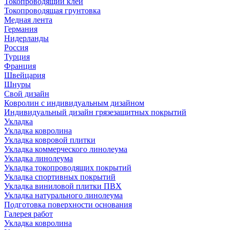
Токопроводящий клей
Токопроводящая грунтовка
Медная лента
Германия
Нидерланды
Россия
Турция
Франция
Швейцария
Шнуры
Свой дизайн
Ковролин с индивидуальным дизайном
Индивидуальный дизайн грязезащитных покрытий
Укладка
Укладка ковролина
Укладка ковровой плитки
Укладка коммерческого линолеума
Укладка линолеума
Укладка токопроводящих покрытий
Укладка спортивных покрытий
Укладка виниловой плитки ПВХ
Укладка натурального линолеума
Подготовка поверхности основания
Галерея работ
Укладка ковролина