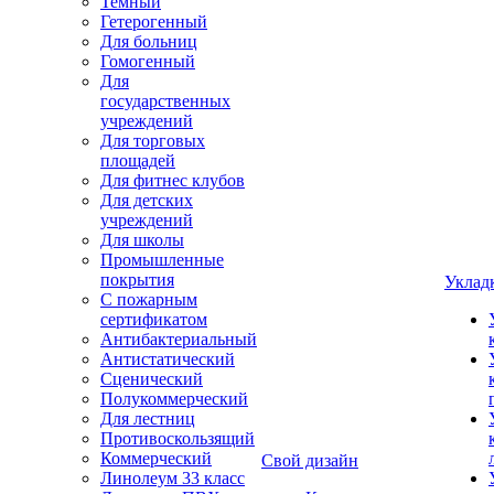
Темный
Гетерогенный
Для больниц
Гомогенный
Для
государственных
учреждений
Для торговых
площадей
Для фитнес клубов
Для детских
учреждений
Для школы
Промышленные
покрытия
Уклад
С пожарным
сертификатом
Антибактериальный
Антистатический
Сценический
Полукоммерческий
Для лестниц
Противоскользящий
Коммерческий
Свой дизайн
Линолеум 33 класс