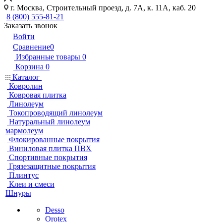
г. Москва, Строительный проезд, д. 7А, к. 11А, каб. 20
8 (800) 555-81-21
Заказать звонок
Войти
Сравнение
0
Избранные товары
0
Корзина
0
Каталог
Ковролин
Ковровая плитка
Линолеум
Токопроводящий линолеум
Натуральный линолеум
мармолеум
Флокированные покрытия
Виниловая плитка ПВХ
Спортивные покрытия
Грязезащитные покрытия
Плинтус
Клеи и смеси
Шнуры
Desso
Orotex