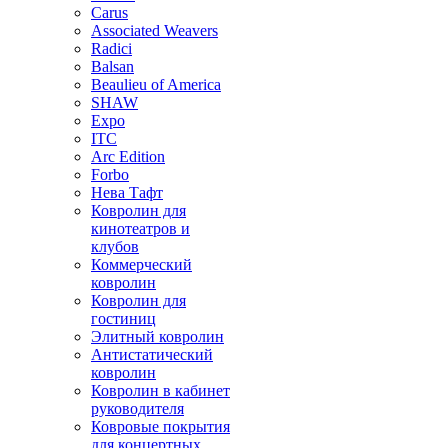
Carus
Associated Weavers
Radici
Balsan
Beaulieu of America
SHAW
Expo
ITC
Arc Edition
Forbo
Нева Тафт
Ковролин для
кинотеатров и
клубов
Коммерческий
ковролин
Ковролин для
гостиниц
Элитный ковролин
Антистатический
ковролин
Ковролин в кабинет
руководителя
Ковровые покрытия
для концертных