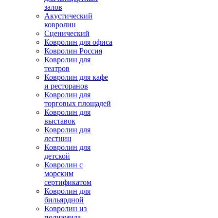
залов
Акустический
ковролин
Сценический
Ковролин для офиса
Ковролин Россия
Ковролин для
театров
Ковролин для кафе
и ресторанов
Ковролин для
торговых площадей
Ковролин для
выставок
Ковролин для
лестниц
Ковролин для
детской
Ковролин с
морским
сертификатом
Ковролин для
бильярдной
Ковролин из
полиамида