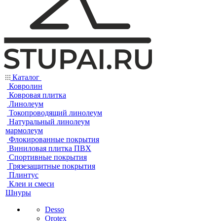
Каталог
Ковролин
Ковровая плитка
Линолеум
Токопроводящий линолеум
Натуральный линолеум
мармолеум
Флокированные покрытия
Виниловая плитка ПВХ
Спортивные покрытия
Грязезащитные покрытия
Плинтус
Клеи и смеси
Шнуры
Desso
Orotex