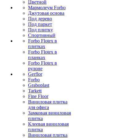
Цветной
Мармолеум Forbo
Джутовая основа
Под дерево
Под паркет
Под плитку
Спортивный
Forbo Flotex в
плитках
Forbo Flotex в
планках
Forbo Flotex в
рулоне
Gerflor
Forbo
Graboplast
Tarkett
Fine Floor
Виниловая плитка
для офиса
Замковая виниловая
плитка
Клеевая виниловая
плитка
Виниловая плитка