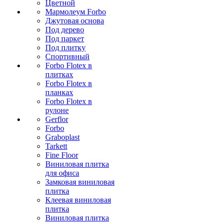
Цветной
Мармолеум Forbo
Джутовая основа
Под дерево
Под паркет
Под плитку
Спортивный
Forbo Flotex в
плитках
Forbo Flotex в
планках
Forbo Flotex в
рулоне
Gerflor
Forbo
Graboplast
Tarkett
Fine Floor
Виниловая плитка
для офиса
Замковая виниловая
плитка
Клеевая виниловая
плитка
Виниловая плитка