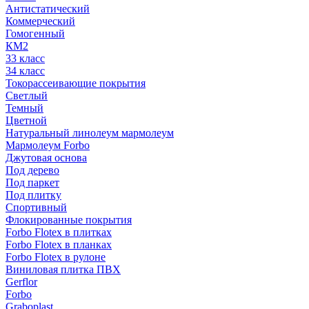
Антистатический
Коммерческий
Гомогенный
КМ2
33 класс
34 класс
Токорассеивающие покрытия
Светлый
Темный
Цветной
Натуральный линолеум мармолеум
Мармолеум Forbo
Джутовая основа
Под дерево
Под паркет
Под плитку
Спортивный
Флокированные покрытия
Forbo Flotex в плитках
Forbo Flotex в планках
Forbo Flotex в рулоне
Виниловая плитка ПВХ
Gerflor
Forbo
Graboplast