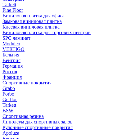
Tarkett
Fine Floor
Виниловая плитка для офиса
Замковая виниловая плитка
Клеевая виниловая плитка
Виниловая плитка для торговых центров
SPC ламинат
Moduleo
VERTIGO
Бельгия
Венгрия
Германия
Россия
Франция
Спортивные покрытия
Grabo
Forbo
Gerflor
Tarkett
BSW
Спортивная резина
Линолеум для спортивных залов
Рулонные спортивные покрытия
Apoluza
Венгрия