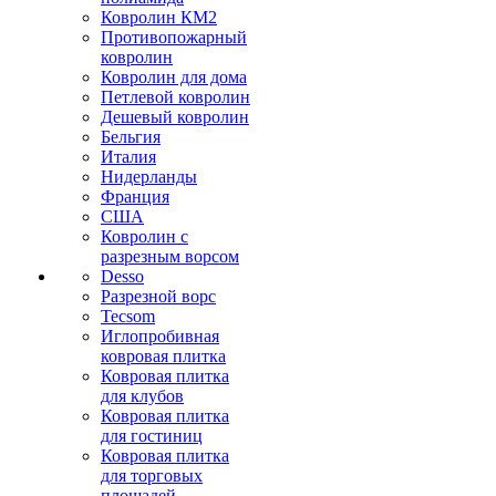
Ковролин КМ2
Противопожарный
ковролин
Ковролин для дома
Петлевой ковролин
Дешевый ковролин
Бельгия
Италия
Нидерланды
Франция
США
Ковролин с
разрезным ворсом
Desso
Разрезной ворс
Tecsom
Иглопробивная
ковровая плитка
Ковровая плитка
для клубов
Ковровая плитка
для гостиниц
Ковровая плитка
для торговых
площадей