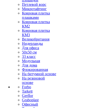
площадей
Петлевой ворс
Микротафтинг
Ковровая плитка
плашками
Ковровая плитка
КМ2
Ковровая плитка
КМ3
Великобритания
Нидерланды
Для офиса
50х50 см
33 класс
Модульная
Для дома
Флокированная
На битумной основе
На резиновой
основе
Forbo
Tarkett
Gerflor
Graboplast
Офисный