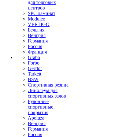
для торговых
центров
SPC ламинат
Moduleo
VERTIGO
Бельгия
Венгрия
Германия
Россия
Франция
Grabo
Forbo
Gerflor
Tarkett
BSW
Спортивная резина
Линолеум для
спортивных залов
Рулонные
спортивные
покрытия
Apoluza
Венгрия
Германия
Россия