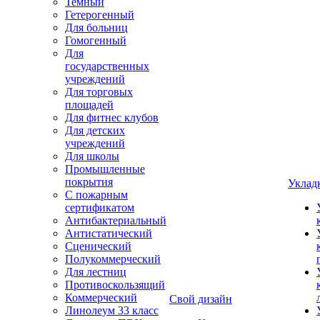
Темный
Гетерогенный
Для больниц
Гомогенный
Для
государственных
учреждений
Для торговых
площадей
Для фитнес клубов
Для детских
учреждений
Для школы
Промышленные
покрытия
Уклад
С пожарным
сертификатом
Антибактериальный
Антистатический
Сценический
Полукоммерческий
Для лестниц
Противоскользящий
Коммерческий
Свой дизайн
Линолеум 33 класс