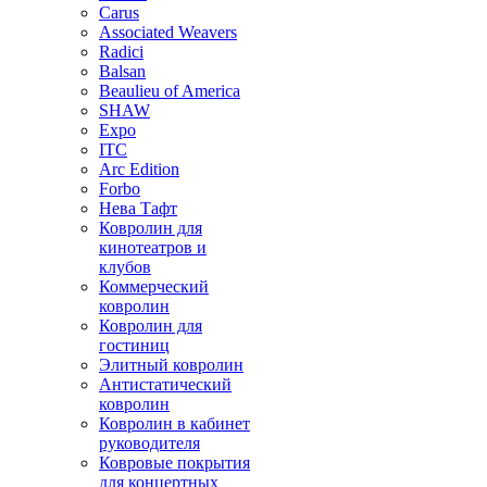
Carus
Associated Weavers
Radici
Balsan
Beaulieu of America
SHAW
Expo
ITC
Arc Edition
Forbo
Нева Тафт
Ковролин для
кинотеатров и
клубов
Коммерческий
ковролин
Ковролин для
гостиниц
Элитный ковролин
Антистатический
ковролин
Ковролин в кабинет
руководителя
Ковровые покрытия
для концертных