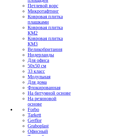
площадей
Петлевой ворс
Микротафтинг
Ковровая плитка
плашками
Ковровая плитка
КМ2
Ковровая плитка
КМ3
Великобритания
Нидерланды
Для офиса
50х50 см
33 класс
Модульная
Для дома
Флокированная
На битумной основе
На резиновой
основе
Forbo
Tarkett
Gerflor
Graboplast
Офисный