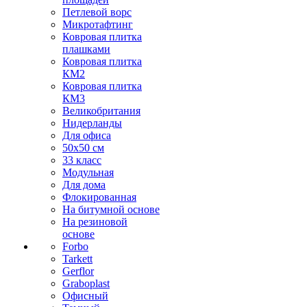
Петлевой ворс
Микротафтинг
Ковровая плитка
плашками
Ковровая плитка
КМ2
Ковровая плитка
КМ3
Великобритания
Нидерланды
Для офиса
50х50 см
33 класс
Модульная
Для дома
Флокированная
На битумной основе
На резиновой
основе
Forbo
Tarkett
Gerflor
Graboplast
Офисный