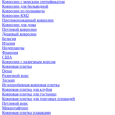
Ковролин с морским сертификатом
Ковролин для бильярдной
Ковролин из полиамида
Ковролин КМ2
Противопожарный ковролин
Ковролин для дома
Петлевой ковролин
Дешевый ковролин
Бельгия
Италия
Нидерланды
Франция
США
Ковролин с разрезным ворсом
Ковровая плитка
Desso
Разрезной ворс
Tecsom
Иглопробивная ковровая плитка
Ковровая плитка для клубов
Ковровая плитка для гостиниц
Ковровая плитка для торговых площадей
Петлевой ворс
Микротафтинг
Ковровая плитка плашками