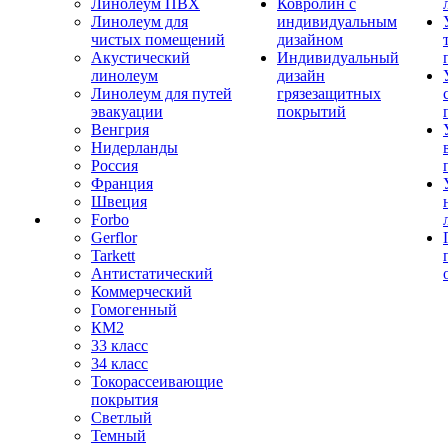
Линолеум ПВХ
Ковролин с
Линолеум для
индивидуальным
чистых помещений
дизайном
Акустический
Индивидуальный
линолеум
дизайн
Линолеум для путей
грязезащитных
эвакуации
покрытий
Венгрия
Нидерланды
Россия
Франция
Швеция
Forbo
Gerflor
Tarkett
Антистатический
Коммерческий
Гомогенный
КМ2
33 класс
34 класс
Токорассеивающие
покрытия
Светлый
Темный