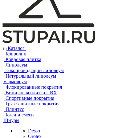
Каталог
Ковролин
Ковровая плитка
Линолеум
Токопроводящий линолеум
Натуральный линолеум
мармолеум
Флокированные покрытия
Виниловая плитка ПВХ
Спортивные покрытия
Грязезащитные покрытия
Плинтус
Клеи и смеси
Шнуры
Desso
Orotex