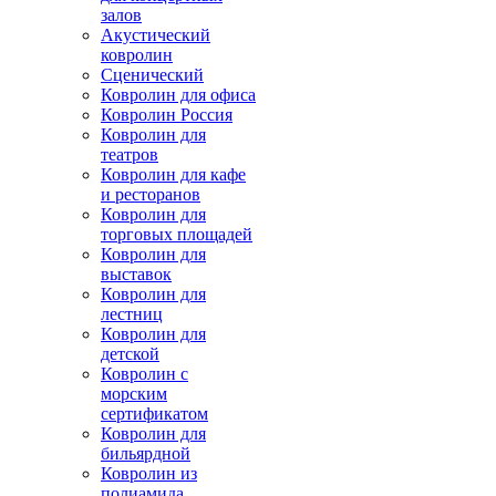
залов
Акустический
ковролин
Сценический
Ковролин для офиса
Ковролин Россия
Ковролин для
театров
Ковролин для кафе
и ресторанов
Ковролин для
торговых площадей
Ковролин для
выставок
Ковролин для
лестниц
Ковролин для
детской
Ковролин с
морским
сертификатом
Ковролин для
бильярдной
Ковролин из
полиамида