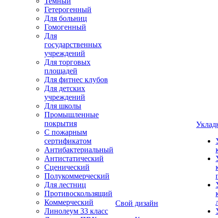
Темный
Гетерогенный
Для больниц
Гомогенный
Для
государственных
учреждений
Для торговых
площадей
Для фитнес клубов
Для детских
учреждений
Для школы
Промышленные
покрытия
Уклад
С пожарным
сертификатом
Антибактериальный
Антистатический
Сценический
Полукоммерческий
Для лестниц
Противоскользящий
Коммерческий
Свой дизайн
Линолеум 33 класс