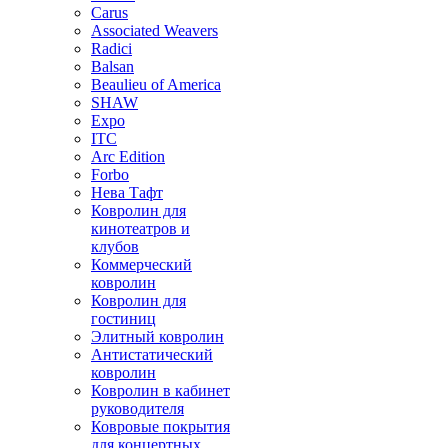
Carus
Associated Weavers
Radici
Balsan
Beaulieu of America
SHAW
Expo
ITC
Arc Edition
Forbo
Нева Тафт
Ковролин для
кинотеатров и
клубов
Коммерческий
ковролин
Ковролин для
гостиниц
Элитный ковролин
Антистатический
ковролин
Ковролин в кабинет
руководителя
Ковровые покрытия
для концертных