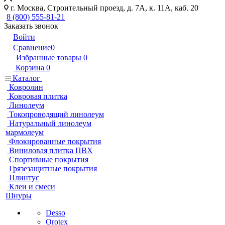
г. Москва, Строительный проезд, д. 7А, к. 11А, каб. 20
8 (800) 555-81-21
Заказать звонок
Войти
Сравнение
0
Избранные товары
0
Корзина
0
Каталог
Ковролин
Ковровая плитка
Линолеум
Токопроводящий линолеум
Натуральный линолеум
мармолеум
Флокированные покрытия
Виниловая плитка ПВХ
Спортивные покрытия
Грязезащитные покрытия
Плинтус
Клеи и смеси
Шнуры
Desso
Orotex