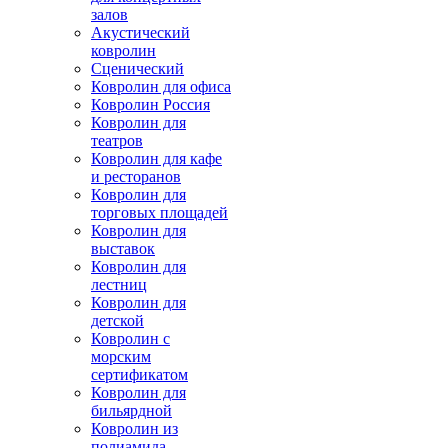
залов
Акустический
ковролин
Сценический
Ковролин для офиса
Ковролин Россия
Ковролин для
театров
Ковролин для кафе
и ресторанов
Ковролин для
торговых площадей
Ковролин для
выставок
Ковролин для
лестниц
Ковролин для
детской
Ковролин с
морским
сертификатом
Ковролин для
бильярдной
Ковролин из
полиамида