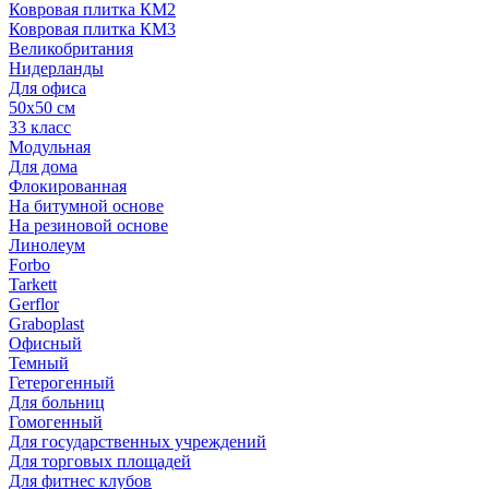
Ковровая плитка КМ2
Ковровая плитка КМ3
Великобритания
Нидерланды
Для офиса
50х50 см
33 класс
Модульная
Для дома
Флокированная
На битумной основе
На резиновой основе
Линолеум
Forbo
Tarkett
Gerflor
Graboplast
Офисный
Темный
Гетерогенный
Для больниц
Гомогенный
Для государственных учреждений
Для торговых площадей
Для фитнес клубов