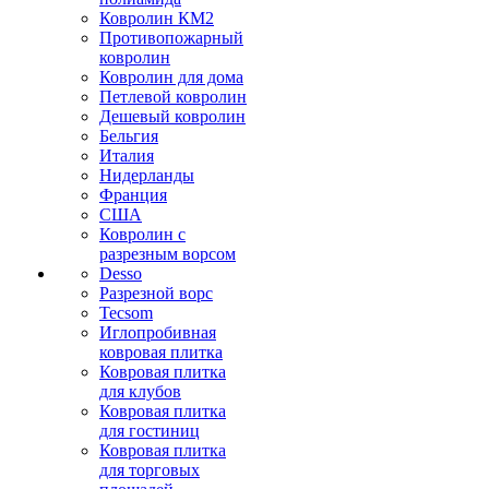
Ковролин КМ2
Противопожарный
ковролин
Ковролин для дома
Петлевой ковролин
Дешевый ковролин
Бельгия
Италия
Нидерланды
Франция
США
Ковролин с
разрезным ворсом
Desso
Разрезной ворс
Tecsom
Иглопробивная
ковровая плитка
Ковровая плитка
для клубов
Ковровая плитка
для гостиниц
Ковровая плитка
для торговых