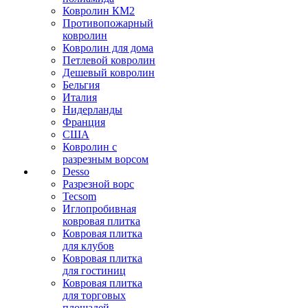
Ковролин КМ2
Противопожарный
ковролин
Ковролин для дома
Петлевой ковролин
Дешевый ковролин
Бельгия
Италия
Нидерланды
Франция
США
Ковролин с
разрезным ворсом
Desso
Разрезной ворс
Tecsom
Иглопробивная
ковровая плитка
Ковровая плитка
для клубов
Ковровая плитка
для гостиниц
Ковровая плитка
для торговых
площадей