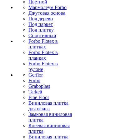
Цветной
Мармолеум Forbo
Джутовая основа
Под дерево
Под паркет
Под плитку
Спортивный
Forbo Flotex в
плитках
Forbo Flotex в
планках
Forbo Flotex в
рулоне
Gerflor
Forbo
Graboplast
Tarkett
Fine Floor
Виниловая плитка
для офиса
Замковая виниловая
плитка
Клеевая виниловая
плитка
Виниловая плитка