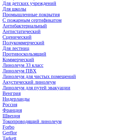
Для детских учреждений
Для школы
Промышленные покрытия
С пожарным сертификатом
Антибактериальный
Антистатический
Сценический
Полукоммерческий
Для лестниц
Противоскользящий
Коммерческий
Линолеум 33 класс
Линолеум ПВХ
Линолеум для чистых помещений
Акустический линолеум
Линолеум для путей эвакуации
Венгрия
Нидерланды
Россия
Франция
Швеция
Токопроводящий линолеум
Forbo
Gerflor
Tarkett