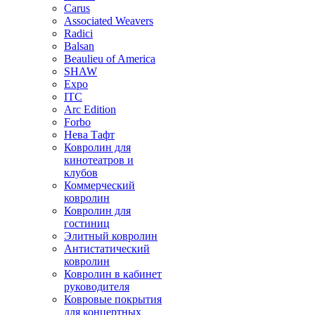
Carus
Associated Weavers
Radici
Balsan
Beaulieu of America
SHAW
Expo
ITC
Arc Edition
Forbo
Нева Тафт
Ковролин для
кинотеатров и
клубов
Коммерческий
ковролин
Ковролин для
гостиниц
Элитный ковролин
Антистатический
ковролин
Ковролин в кабинет
руководителя
Ковровые покрытия
для концертных