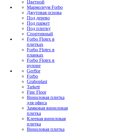
Цветной
Мармолеум Forbo
Джутовая основа
Под дерево
Под паркет
Под плитку
Спортивный
Forbo Flotex в
плитках
Forbo Flotex в
планках
Forbo Flotex в
рулоне
Gerflor
Forbo
Graboplast
Tarkett
Fine Floor
Виниловая плитка
для офиса
Замковая виниловая
плитка
Клеевая виниловая
плитка
Виниловая плитка