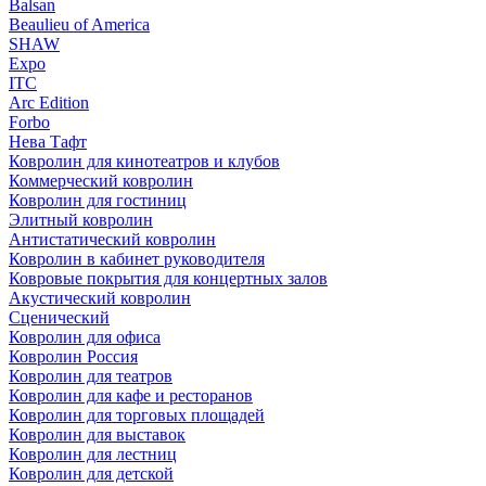
Balsan
Beaulieu of America
SHAW
Expo
ITC
Arc Edition
Forbo
Нева Тафт
Ковролин для кинотеатров и клубов
Коммерческий ковролин
Ковролин для гостиниц
Элитный ковролин
Антистатический ковролин
Ковролин в кабинет руководителя
Ковровые покрытия для концертных залов
Акустический ковролин
Сценический
Ковролин для офиса
Ковролин Россия
Ковролин для театров
Ковролин для кафе и ресторанов
Ковролин для торговых площадей
Ковролин для выставок
Ковролин для лестниц
Ковролин для детской