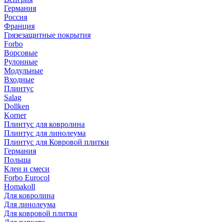
Германия
Россия
Франция
Грязезащитные покрытия
Forbo
Ворсовые
Рулонные
Модульные
Входные
Плинтус
Salag
Dollken
Korner
Плинтус для ковролина
Плинтус для линолеума
Плинтус для Ковровой плитки
Германия
Польша
Клеи и смеси
Forbo Eurocol
Homakoll
Для ковролина
Для линолеума
Для ковровой плитки