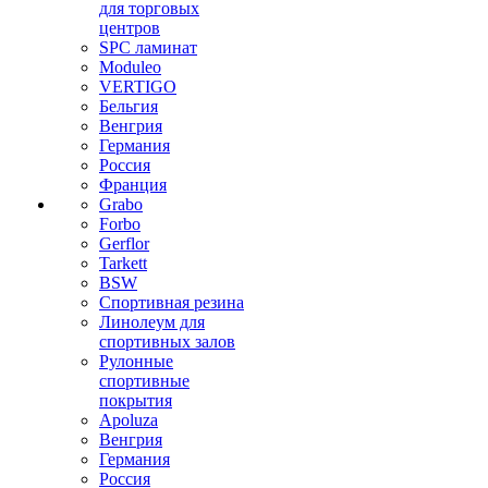
для торговых
центров
SPC ламинат
Moduleo
VERTIGO
Бельгия
Венгрия
Германия
Россия
Франция
Grabo
Forbo
Gerflor
Tarkett
BSW
Спортивная резина
Линолеум для
спортивных залов
Рулонные
спортивные
покрытия
Apoluza
Венгрия
Германия
Россия