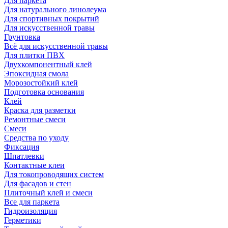
Для паркета
Для натурального линолеума
Для спортивных покрытий
Для искусственной травы
Грунтовка
Всё для искусственной травы
Для плитки ПВХ
Двухкомпонентный клей
Эпоксидная смола
Морозостойкий клей
Подготовка основания
Клей
Краска для разметки
Ремонтные смеси
Смеси
Средства по уходу
Фиксация
Шпатлевки
Контактные клеи
Для токопроводящих систем
Для фасадов и стен
Плиточный клей и смеси
Все для паркета
Гидроизоляция
Герметики