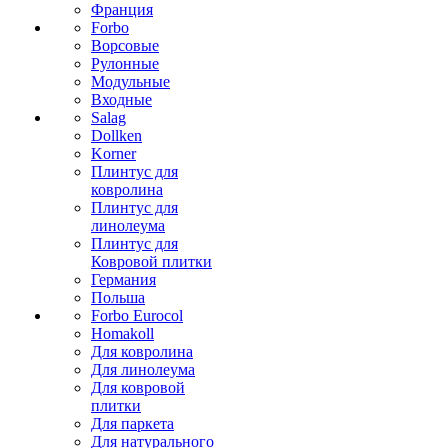
Франция
Forbo
Ворсовые
Рулонные
Модульные
Входные
Salag
Dollken
Korner
Плинтус для
ковролина
Плинтус для
линолеума
Плинтус для
Ковровой плитки
Германия
Польша
Forbo Eurocol
Homakoll
Для ковролина
Для линолеума
Для ковровой
плитки
Для паркета
Для натурального