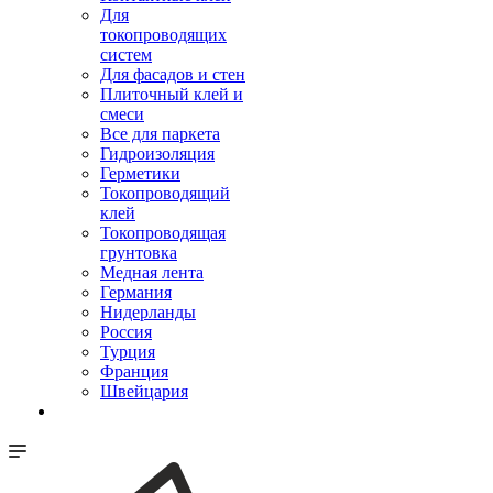
Для
токопроводящих
систем
Для фасадов и стен
Плиточный клей и
смеси
Все для паркета
Гидроизоляция
Герметики
Токопроводящий
клей
Токопроводящая
грунтовка
Медная лента
Германия
Нидерланды
Россия
Турция
Франция
Швейцария