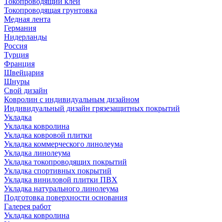
Токопроводящий клей
Токопроводящая грунтовка
Медная лента
Германия
Нидерланды
Россия
Турция
Франция
Швейцария
Шнуры
Свой дизайн
Ковролин с индивидуальным дизайном
Индивидуальный дизайн грязезащитных покрытий
Укладка
Укладка ковролина
Укладка ковровой плитки
Укладка коммерческого линолеума
Укладка линолеума
Укладка токопроводящих покрытий
Укладка спортивных покрытий
Укладка виниловой плитки ПВХ
Укладка натурального линолеума
Подготовка поверхности основания
Галерея работ
Укладка ковролина