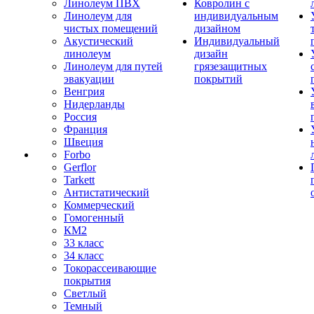
Линолеум ПВХ
Ковролин с
Линолеум для
индивидуальным
чистых помещений
дизайном
Акустический
Индивидуальный
линолеум
дизайн
Линолеум для путей
грязезащитных
эвакуации
покрытий
Венгрия
Нидерланды
Россия
Франция
Швеция
Forbo
Gerflor
Tarkett
Антистатический
Коммерческий
Гомогенный
КМ2
33 класс
34 класс
Токорассеивающие
покрытия
Светлый
Темный