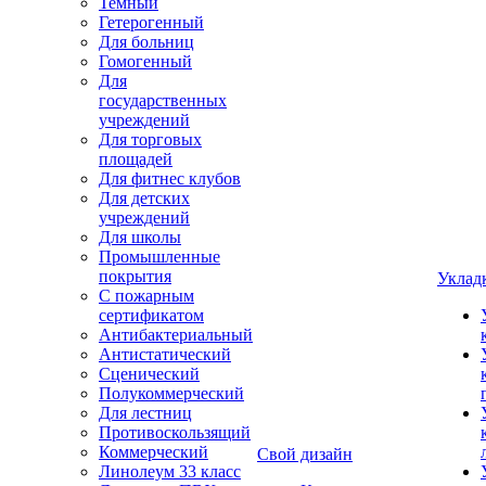
Темный
Гетерогенный
Для больниц
Гомогенный
Для
государственных
учреждений
Для торговых
площадей
Для фитнес клубов
Для детских
учреждений
Для школы
Промышленные
покрытия
Уклад
С пожарным
сертификатом
Антибактериальный
Антистатический
Сценический
Полукоммерческий
Для лестниц
Противоскользящий
Коммерческий
Свой дизайн
Линолеум 33 класс