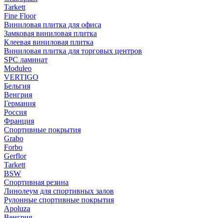
Tarkett
Fine Floor
Виниловая плитка для офиса
Замковая виниловая плитка
Клеевая виниловая плитка
Виниловая плитка для торговых центров
SPC ламинат
Moduleo
VERTIGO
Бельгия
Венгрия
Германия
Россия
Франция
Спортивные покрытия
Grabo
Forbo
Gerflor
Tarkett
BSW
Спортивная резина
Линолеум для спортивных залов
Рулонные спортивные покрытия
Apoluza
Венгрия