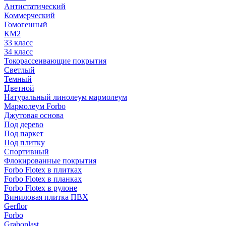
Антистатический
Коммерческий
Гомогенный
КМ2
33 класс
34 класс
Токорассеивающие покрытия
Светлый
Темный
Цветной
Натуральный линолеум мармолеум
Мармолеум Forbo
Джутовая основа
Под дерево
Под паркет
Под плитку
Спортивный
Флокированные покрытия
Forbo Flotex в плитках
Forbo Flotex в планках
Forbo Flotex в рулоне
Виниловая плитка ПВХ
Gerflor
Forbo
Graboplast