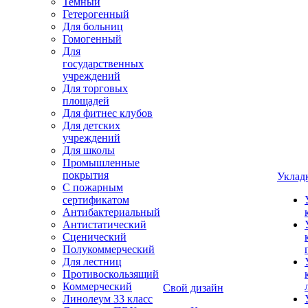
Темный
Гетерогенный
Для больниц
Гомогенный
Для
государственных
учреждений
Для торговых
площадей
Для фитнес клубов
Для детских
учреждений
Для школы
Промышленные
покрытия
Уклад
С пожарным
сертификатом
Антибактериальный
Антистатический
Сценический
Полукоммерческий
Для лестниц
Противоскользящий
Коммерческий
Свой дизайн
Линолеум 33 класс