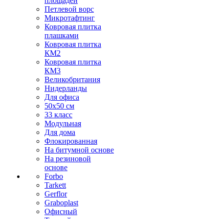
площадей
Петлевой ворс
Микротафтинг
Ковровая плитка
плашками
Ковровая плитка
КМ2
Ковровая плитка
КМ3
Великобритания
Нидерланды
Для офиса
50х50 см
33 класс
Модульная
Для дома
Флокированная
На битумной основе
На резиновой
основе
Forbo
Tarkett
Gerflor
Graboplast
Офисный