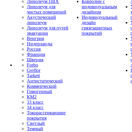
Линолеум ПВХ
Ковролин с
Линолеум для
индивидуальным
чистых помещений
дизайном
Акустический
Индивидуальный
линолеум
дизайн
Линолеум для путей
грязезащитных
эвакуации
покрытий
Венгрия
Нидерланды
Россия
Франция
Швеция
Forbo
Gerflor
Tarkett
Антистатический
Коммерческий
Гомогенный
КМ2
33 класс
34 класс
Токорассеивающие
покрытия
Светлый
Темный