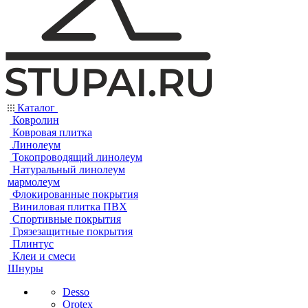
Каталог
Ковролин
Ковровая плитка
Линолеум
Токопроводящий линолеум
Натуральный линолеум
мармолеум
Флокированные покрытия
Виниловая плитка ПВХ
Спортивные покрытия
Грязезащитные покрытия
Плинтус
Клеи и смеси
Шнуры
Desso
Orotex