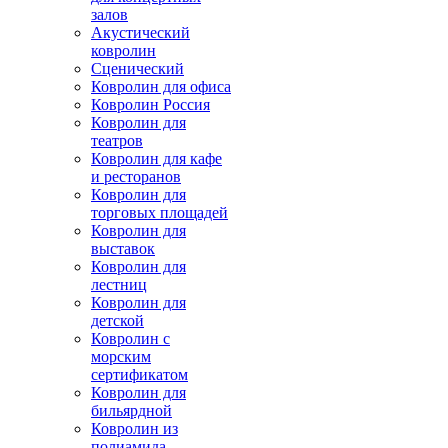
залов
Акустический
ковролин
Сценический
Ковролин для офиса
Ковролин Россия
Ковролин для
театров
Ковролин для кафе
и ресторанов
Ковролин для
торговых площадей
Ковролин для
выставок
Ковролин для
лестниц
Ковролин для
детской
Ковролин с
морским
сертификатом
Ковролин для
бильярдной
Ковролин из
полиамида