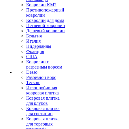
Ковролин КМ2
Противопожарный
ковролин
Ковролин для дома
Петлевой ковролин
Дешевый ковролин
Бельгия
Италия
Нидерланды
Франция
США
Ковролин с
разрезным ворсом
Desso
Разрезной ворс
Tecsom
Иглопробивная
ковровая плитка
Ковровая плитка
для клубов
Ковровая плитка
для гостиниц
Ковровая плитка
для торговых