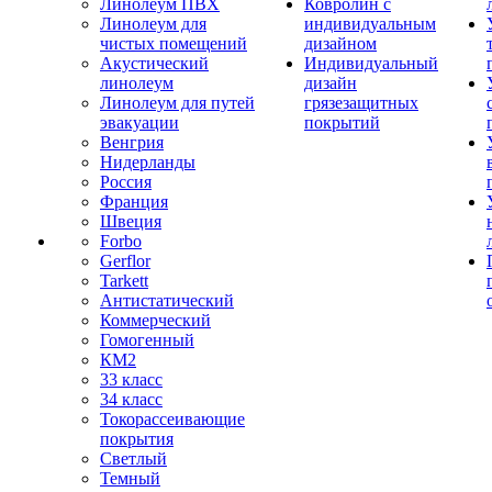
Линолеум ПВХ
Ковролин с
Линолеум для
индивидуальным
чистых помещений
дизайном
Акустический
Индивидуальный
линолеум
дизайн
Линолеум для путей
грязезащитных
эвакуации
покрытий
Венгрия
Нидерланды
Россия
Франция
Швеция
Forbo
Gerflor
Tarkett
Антистатический
Коммерческий
Гомогенный
КМ2
33 класс
34 класс
Токорассеивающие
покрытия
Светлый
Темный