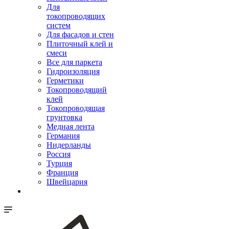
Для
токопроводящих
систем
Для фасадов и стен
Плиточный клей и
смеси
Все для паркета
Гидроизоляция
Герметики
Токопроводящий
клей
Токопроводящая
грунтовка
Медная лента
Германия
Нидерланды
Россия
Турция
Франция
Швейцария