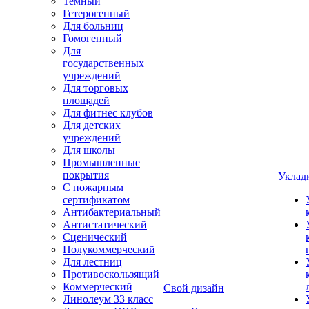
Темный
Гетерогенный
Для больниц
Гомогенный
Для
государственных
учреждений
Для торговых
площадей
Для фитнес клубов
Для детских
учреждений
Для школы
Промышленные
покрытия
Уклад
С пожарным
сертификатом
Антибактериальный
Антистатический
Сценический
Полукоммерческий
Для лестниц
Противоскользящий
Коммерческий
Свой дизайн
Линолеум 33 класс