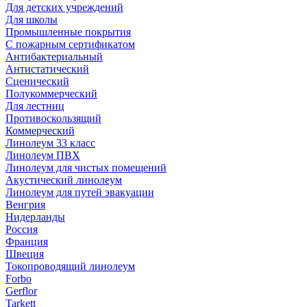
Для детских учреждений
Для школы
Промышленные покрытия
С пожарным сертификатом
Антибактериальный
Антистатический
Сценический
Полукоммерческий
Для лестниц
Противоскользящий
Коммерческий
Линолеум 33 класс
Линолеум ПВХ
Линолеум для чистых помещений
Акустический линолеум
Линолеум для путей эвакуации
Венгрия
Нидерланды
Россия
Франция
Швеция
Токопроводящий линолеум
Forbo
Gerflor
Tarkett