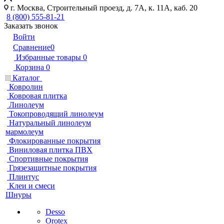
г. Москва, Строительный проезд, д. 7А, к. 11А, каб. 20
8 (800) 555-81-21
Заказать звонок
Войти
Сравнение
0
Избранные товары
0
Корзина
0
Каталог
Ковролин
Ковровая плитка
Линолеум
Токопроводящий линолеум
Натуральный линолеум
мармолеум
Флокированные покрытия
Виниловая плитка ПВХ
Спортивные покрытия
Грязезащитные покрытия
Плинтус
Клеи и смеси
Шнуры
Desso
Orotex