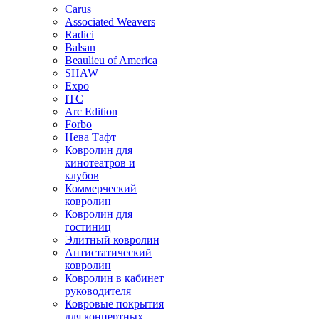
Carus
Associated Weavers
Radici
Balsan
Beaulieu of America
SHAW
Expo
ITC
Arc Edition
Forbo
Нева Тафт
Ковролин для
кинотеатров и
клубов
Коммерческий
ковролин
Ковролин для
гостиниц
Элитный ковролин
Антистатический
ковролин
Ковролин в кабинет
руководителя
Ковровые покрытия
для концертных