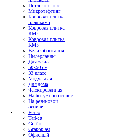
Петлевой ворс
Микротафтинг
Ковровая плитка
плашками
Ковровая плитка
КМ2
Ковровая плитка
КМ3
Великобритания
Нидерланды
Для офиса
50х50 см
33 класс
Модульная
Для дома
Флокированная
На битумной основе
На резиновой
основе
Forbo
Tarkett
Gerflor
Graboplast
Офисный