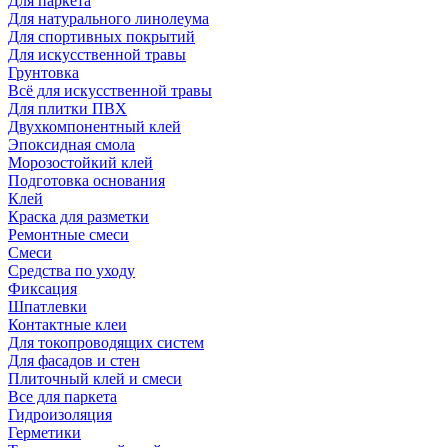
Для паркета
Для натурального линолеума
Для спортивных покрытий
Для искусственной травы
Грунтовка
Всё для искусственной травы
Для плитки ПВХ
Двухкомпонентный клей
Эпоксидная смола
Морозостойкий клей
Подготовка основания
Клей
Краска для разметки
Ремонтные смеси
Смеси
Средства по уходу
Фиксация
Шпатлевки
Контактные клеи
Для токопроводящих систем
Для фасадов и стен
Плиточный клей и смеси
Все для паркета
Гидроизоляция
Герметики