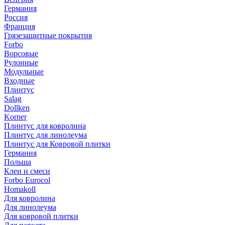
Германия
Россия
Франция
Грязезащитные покрытия
Forbo
Ворсовые
Рулонные
Модульные
Входные
Плинтус
Salag
Dollken
Korner
Плинтус для ковролина
Плинтус для линолеума
Плинтус для Ковровой плитки
Германия
Польша
Клеи и смеси
Forbo Eurocol
Homakoll
Для ковролина
Для линолеума
Для ковровой плитки