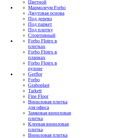
Цветной
Мармолеум Forbo
Джутовая основа
Под дерево
Под паркет
Под плитку
Спортивный
Forbo Flotex в
плитках
Forbo Flotex в
планках
Forbo Flotex в
рулоне
Gerflor
Forbo
Graboplast
Tarkett
Fine Floor
Виниловая плитка
для офиса
Замковая виниловая
плитка
Клеевая виниловая
плитка
Виниловая плитка