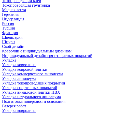
Токопроводящий клей
Токопроводящая грунтовка
Медная лента
Германия
Нидерланды
Россия
Турция
Франция
Швейцария
Шнуры
Свой дизайн
Ковролин с индивидуальным дизайном
Индивидуальный дизайн грязезащитных покрытий
Укладка
Укладка ковролина
Укладка ковровой плитки
Укладка коммерческого линолеума
Укладка линолеума
Укладка токопроводящих покрытий
Укладка спортивных покрытий
Укладка виниловой плитки ПВХ
Укладка натурального линолеума
Подготовка поверхности основания
Галерея работ
Укладка ковролина