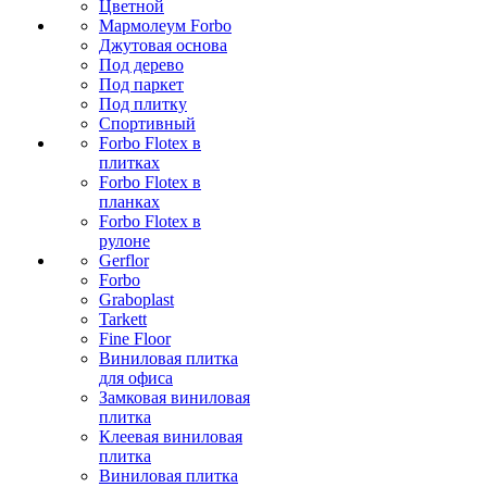
Цветной
Мармолеум Forbo
Джутовая основа
Под дерево
Под паркет
Под плитку
Спортивный
Forbo Flotex в
плитках
Forbo Flotex в
планках
Forbo Flotex в
рулоне
Gerflor
Forbo
Graboplast
Tarkett
Fine Floor
Виниловая плитка
для офиса
Замковая виниловая
плитка
Клеевая виниловая
плитка
Виниловая плитка