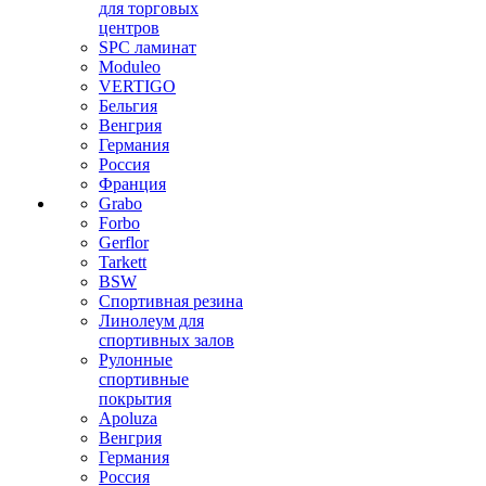
для торговых
центров
SPC ламинат
Moduleo
VERTIGO
Бельгия
Венгрия
Германия
Россия
Франция
Grabo
Forbo
Gerflor
Tarkett
BSW
Спортивная резина
Линолеум для
спортивных залов
Рулонные
спортивные
покрытия
Apoluza
Венгрия
Германия
Россия