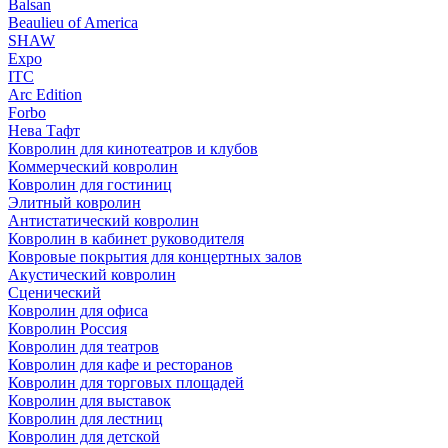
Balsan
Beaulieu of America
SHAW
Expo
ITC
Arc Edition
Forbo
Нева Тафт
Ковролин для кинотеатров и клубов
Коммерческий ковролин
Ковролин для гостиниц
Элитный ковролин
Антистатический ковролин
Ковролин в кабинет руководителя
Ковровые покрытия для концертных залов
Акустический ковролин
Сценический
Ковролин для офиса
Ковролин Россия
Ковролин для театров
Ковролин для кафе и ресторанов
Ковролин для торговых площадей
Ковролин для выставок
Ковролин для лестниц
Ковролин для детской