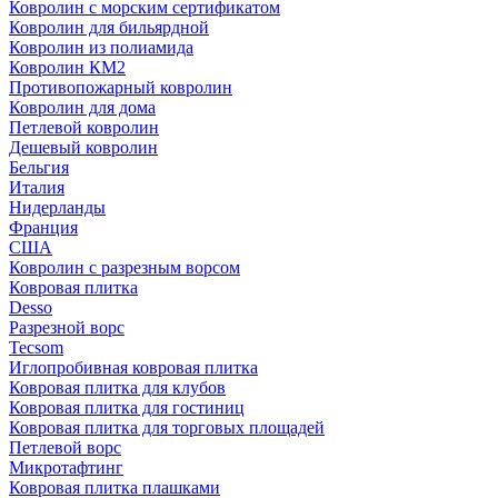
Ковролин с морским сертификатом
Ковролин для бильярдной
Ковролин из полиамида
Ковролин КМ2
Противопожарный ковролин
Ковролин для дома
Петлевой ковролин
Дешевый ковролин
Бельгия
Италия
Нидерланды
Франция
США
Ковролин с разрезным ворсом
Ковровая плитка
Desso
Разрезной ворс
Tecsom
Иглопробивная ковровая плитка
Ковровая плитка для клубов
Ковровая плитка для гостиниц
Ковровая плитка для торговых площадей
Петлевой ворс
Микротафтинг
Ковровая плитка плашками