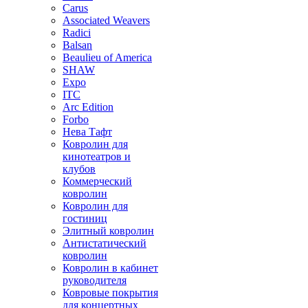
Carus
Associated Weavers
Radici
Balsan
Beaulieu of America
SHAW
Expo
ITC
Arc Edition
Forbo
Нева Тафт
Ковролин для
кинотеатров и
клубов
Коммерческий
ковролин
Ковролин для
гостиниц
Элитный ковролин
Антистатический
ковролин
Ковролин в кабинет
руководителя
Ковровые покрытия
для концертных