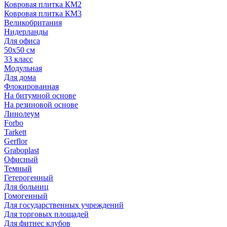
Ковровая плитка КМ2
Ковровая плитка КМ3
Великобритания
Нидерланды
Для офиса
50х50 см
33 класс
Модульная
Для дома
Флокированная
На битумной основе
На резиновой основе
Линолеум
Forbo
Tarkett
Gerflor
Graboplast
Офисный
Темный
Гетерогенный
Для больниц
Гомогенный
Для государственных учреждений
Для торговых площадей
Для фитнес клубов