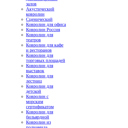
залов
Акустический
ковролин
Сценический
Ковролин для офиса
Ковролин Россия
Ковролин для
театров
Ковролин для кафе
и ресторанов
Ковролин для
торговых площадей
Ковролин для
выставок
Ковролин для
лестниц
Ковролин для
детской
Ковролин с
морским
сертификатом
Ковролин для
бильярдной
Ковролин из
полиамида