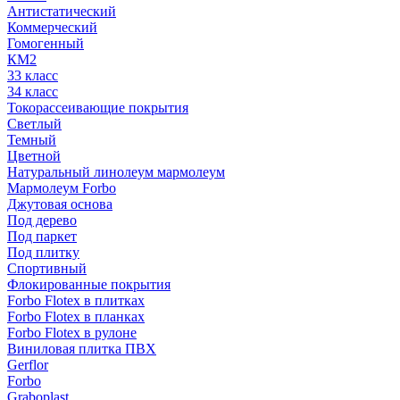
Антистатический
Коммерческий
Гомогенный
КМ2
33 класс
34 класс
Токорассеивающие покрытия
Светлый
Темный
Цветной
Натуральный линолеум мармолеум
Мармолеум Forbo
Джутовая основа
Под дерево
Под паркет
Под плитку
Спортивный
Флокированные покрытия
Forbo Flotex в плитках
Forbo Flotex в планках
Forbo Flotex в рулоне
Виниловая плитка ПВХ
Gerflor
Forbo
Graboplast