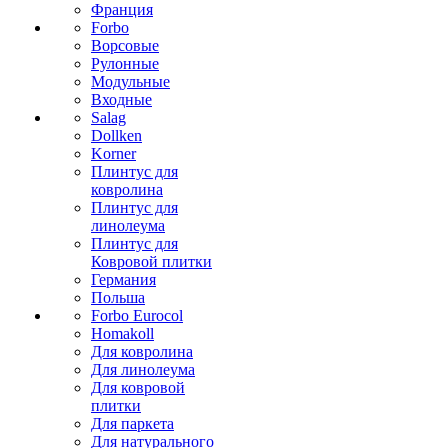
Франция
Forbo
Ворсовые
Рулонные
Модульные
Входные
Salag
Dollken
Korner
Плинтус для
ковролина
Плинтус для
линолеума
Плинтус для
Ковровой плитки
Германия
Польша
Forbo Eurocol
Homakoll
Для ковролина
Для линолеума
Для ковровой
плитки
Для паркета
Для натурального