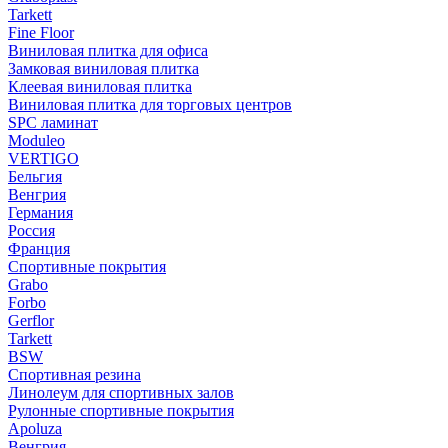
Tarkett
Fine Floor
Виниловая плитка для офиса
Замковая виниловая плитка
Клеевая виниловая плитка
Виниловая плитка для торговых центров
SPC ламинат
Moduleo
VERTIGO
Бельгия
Венгрия
Германия
Россия
Франция
Спортивные покрытия
Grabo
Forbo
Gerflor
Tarkett
BSW
Спортивная резина
Линолеум для спортивных залов
Рулонные спортивные покрытия
Apoluza
Венгрия