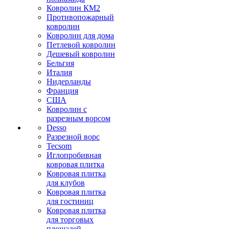
Ковролин КМ2
Противопожарный
ковролин
Ковролин для дома
Петлевой ковролин
Дешевый ковролин
Бельгия
Италия
Нидерланды
Франция
США
Ковролин с
разрезным ворсом
Desso
Разрезной ворс
Tecsom
Иглопробивная
ковровая плитка
Ковровая плитка
для клубов
Ковровая плитка
для гостиниц
Ковровая плитка
для торговых
площадей