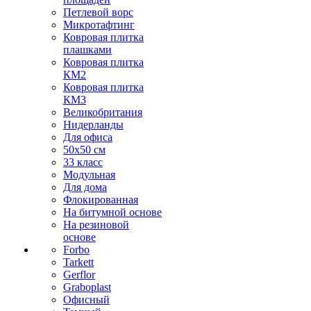
Петлевой ворс
Микротафтинг
Ковровая плитка
плашками
Ковровая плитка
КМ2
Ковровая плитка
КМ3
Великобритания
Нидерланды
Для офиса
50х50 см
33 класс
Модульная
Для дома
Флокированная
На битумной основе
На резиновой
основе
Forbo
Tarkett
Gerflor
Graboplast
Офисный