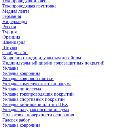
Токопроводящий клей
Токопроводящая грунтовка
Медная лента
Германия
Нидерланды
Россия
Турция
Франция
Швейцария
Шнуры
Свой дизайн
Ковролин с индивидуальным дизайном
Индивидуальный дизайн грязезащитных покрытий
Укладка
Укладка ковролина
Укладка ковровой плитки
Укладка коммерческого линолеума
Укладка линолеума
Укладка токопроводящих покрытий
Укладка спортивных покрытий
Укладка виниловой плитки ПВХ
Укладка натурального линолеума
Подготовка поверхности основания
Галерея работ
Укладка ковролина