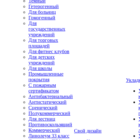
Темный
Гетерогенный
Для больниц
Гомогенный
Для
государственных
учреждений
Для торговых
площадей
Для фитнес клубов
Для детских
учреждений
Для школы
Промышленные
покрытия
Уклад
С пожарным
сертификатом
Антибактериальный
Антистатический
Сценический
Полукоммерческий
Для лестниц
Противоскользящий
Коммерческий
Свой дизайн
Линолеум 33 класс