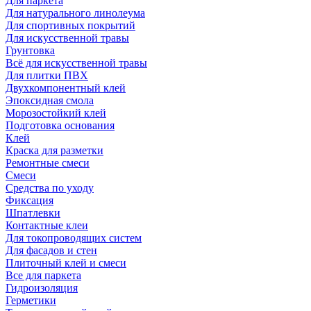
Для паркета
Для натурального линолеума
Для спортивных покрытий
Для искусственной травы
Грунтовка
Всё для искусственной травы
Для плитки ПВХ
Двухкомпонентный клей
Эпоксидная смола
Морозостойкий клей
Подготовка основания
Клей
Краска для разметки
Ремонтные смеси
Смеси
Средства по уходу
Фиксация
Шпатлевки
Контактные клеи
Для токопроводящих систем
Для фасадов и стен
Плиточный клей и смеси
Все для паркета
Гидроизоляция
Герметики