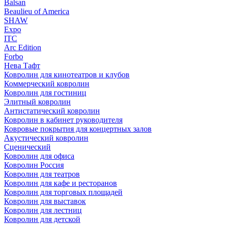
Balsan
Beaulieu of America
SHAW
Expo
ITC
Arc Edition
Forbo
Нева Тафт
Ковролин для кинотеатров и клубов
Коммерческий ковролин
Ковролин для гостиниц
Элитный ковролин
Антистатический ковролин
Ковролин в кабинет руководителя
Ковровые покрытия для концертных залов
Акустический ковролин
Сценический
Ковролин для офиса
Ковролин Россия
Ковролин для театров
Ковролин для кафе и ресторанов
Ковролин для торговых площадей
Ковролин для выставок
Ковролин для лестниц
Ковролин для детской