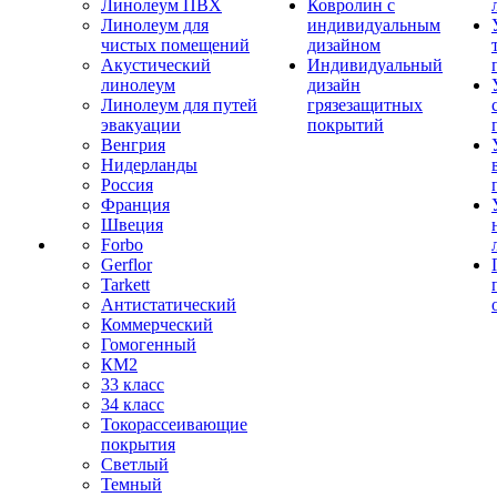
Линолеум ПВХ
Ковролин с
Линолеум для
индивидуальным
чистых помещений
дизайном
Акустический
Индивидуальный
линолеум
дизайн
Линолеум для путей
грязезащитных
эвакуации
покрытий
Венгрия
Нидерланды
Россия
Франция
Швеция
Forbo
Gerflor
Tarkett
Антистатический
Коммерческий
Гомогенный
КМ2
33 класс
34 класс
Токорассеивающие
покрытия
Светлый
Темный