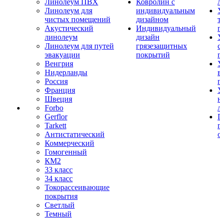
Линолеум ПВХ
Ковролин с
Линолеум для
индивидуальным
чистых помещений
дизайном
Акустический
Индивидуальный
линолеум
дизайн
Линолеум для путей
грязезащитных
эвакуации
покрытий
Венгрия
Нидерланды
Россия
Франция
Швеция
Forbo
Gerflor
Tarkett
Антистатический
Коммерческий
Гомогенный
КМ2
33 класс
34 класс
Токорассеивающие
покрытия
Светлый
Темный