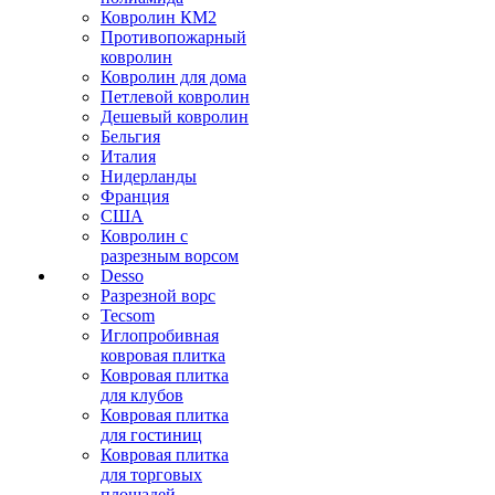
Ковролин КМ2
Противопожарный
ковролин
Ковролин для дома
Петлевой ковролин
Дешевый ковролин
Бельгия
Италия
Нидерланды
Франция
США
Ковролин с
разрезным ворсом
Desso
Разрезной ворс
Tecsom
Иглопробивная
ковровая плитка
Ковровая плитка
для клубов
Ковровая плитка
для гостиниц
Ковровая плитка
для торговых
площадей