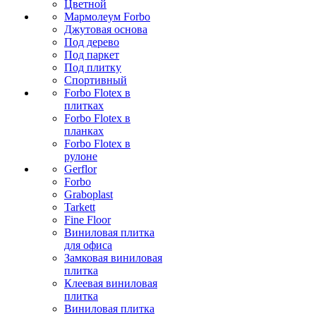
Цветной
Мармолеум Forbo
Джутовая основа
Под дерево
Под паркет
Под плитку
Спортивный
Forbo Flotex в
плитках
Forbo Flotex в
планках
Forbo Flotex в
рулоне
Gerflor
Forbo
Graboplast
Tarkett
Fine Floor
Виниловая плитка
для офиса
Замковая виниловая
плитка
Клеевая виниловая
плитка
Виниловая плитка