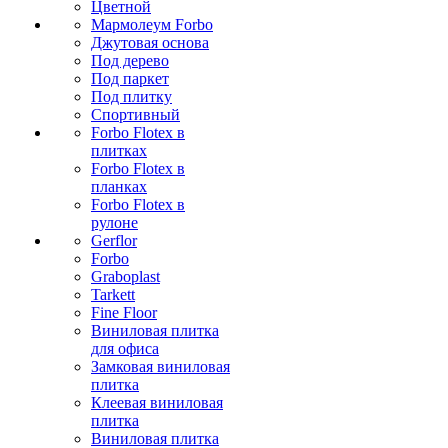
Цветной
Мармолеум Forbo
Джутовая основа
Под дерево
Под паркет
Под плитку
Спортивный
Forbo Flotex в
плитках
Forbo Flotex в
планках
Forbo Flotex в
рулоне
Gerflor
Forbo
Graboplast
Tarkett
Fine Floor
Виниловая плитка
для офиса
Замковая виниловая
плитка
Клеевая виниловая
плитка
Виниловая плитка