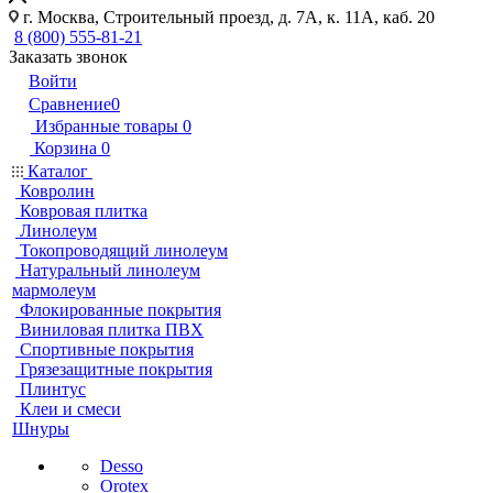
г. Москва, Строительный проезд, д. 7А, к. 11А, каб. 20
8 (800) 555-81-21
Заказать звонок
Войти
Сравнение
0
Избранные товары
0
Корзина
0
Каталог
Ковролин
Ковровая плитка
Линолеум
Токопроводящий линолеум
Натуральный линолеум
мармолеум
Флокированные покрытия
Виниловая плитка ПВХ
Спортивные покрытия
Грязезащитные покрытия
Плинтус
Клеи и смеси
Шнуры
Desso
Orotex