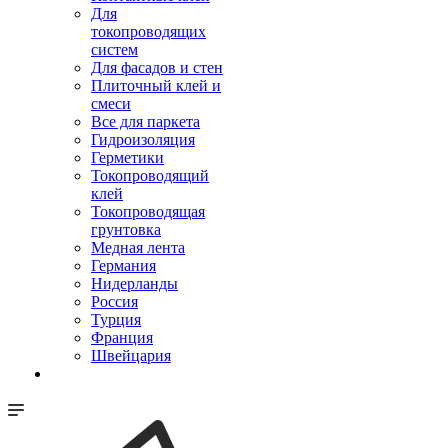
Для
токопроводящих
систем
Для фасадов и стен
Плиточный клей и
смеси
Все для паркета
Гидроизоляция
Герметики
Токопроводящий
клей
Токопроводящая
грунтовка
Медная лента
Германия
Нидерланды
Россия
Турция
Франция
Швейцария