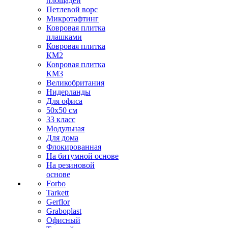
площадей
Петлевой ворс
Микротафтинг
Ковровая плитка
плашками
Ковровая плитка
КМ2
Ковровая плитка
КМ3
Великобритания
Нидерланды
Для офиса
50х50 см
33 класс
Модульная
Для дома
Флокированная
На битумной основе
На резиновой
основе
Forbo
Tarkett
Gerflor
Graboplast
Офисный