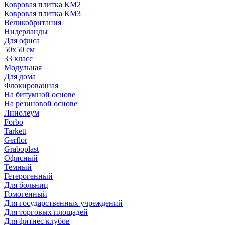
Ковровая плитка КМ2
Ковровая плитка КМ3
Великобритания
Нидерланды
Для офиса
50х50 см
33 класс
Модульная
Для дома
Флокированная
На битумной основе
На резиновой основе
Линолеум
Forbo
Tarkett
Gerflor
Graboplast
Офисный
Темный
Гетерогенный
Для больниц
Гомогенный
Для государственных учреждений
Для торговых площадей
Для фитнес клубов