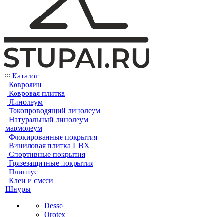
Каталог
Ковролин
Ковровая плитка
Линолеум
Токопроводящий линолеум
Натуральный линолеум
мармолеум
Флокированные покрытия
Виниловая плитка ПВХ
Спортивные покрытия
Грязезащитные покрытия
Плинтус
Клеи и смеси
Шнуры
Desso
Orotex