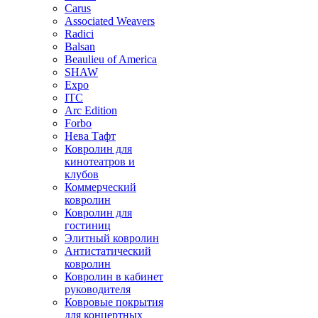
Carus
Associated Weavers
Radici
Balsan
Beaulieu of America
SHAW
Expo
ITC
Arc Edition
Forbo
Нева Тафт
Ковролин для
кинотеатров и
клубов
Коммерческий
ковролин
Ковролин для
гостиниц
Элитный ковролин
Антистатический
ковролин
Ковролин в кабинет
руководителя
Ковровые покрытия
для концертных