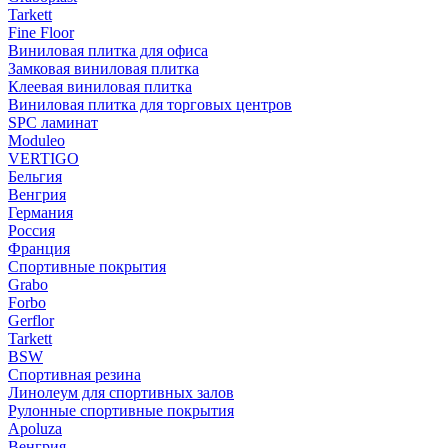
Tarkett
Fine Floor
Виниловая плитка для офиса
Замковая виниловая плитка
Клеевая виниловая плитка
Виниловая плитка для торговых центров
SPC ламинат
Moduleo
VERTIGO
Бельгия
Венгрия
Германия
Россия
Франция
Спортивные покрытия
Grabo
Forbo
Gerflor
Tarkett
BSW
Спортивная резина
Линолеум для спортивных залов
Рулонные спортивные покрытия
Apoluza
Венгрия