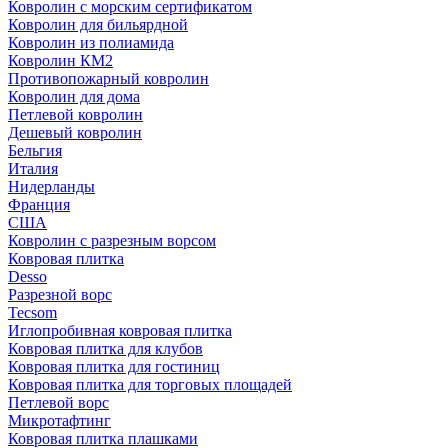
Ковролин с морским сертификатом
Ковролин для бильярдной
Ковролин из полиамида
Ковролин КМ2
Противопожарный ковролин
Ковролин для дома
Петлевой ковролин
Дешевый ковролин
Бельгия
Италия
Нидерланды
Франция
США
Ковролин с разрезным ворсом
Ковровая плитка
Desso
Разрезной ворс
Tecsom
Иглопробивная ковровая плитка
Ковровая плитка для клубов
Ковровая плитка для гостиниц
Ковровая плитка для торговых площадей
Петлевой ворс
Микротафтинг
Ковровая плитка плашками