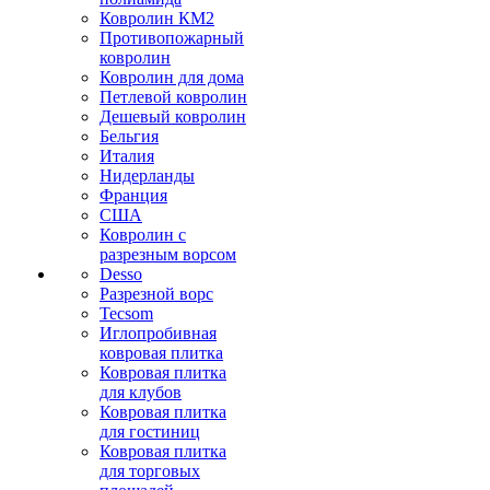
Ковролин КМ2
Противопожарный
ковролин
Ковролин для дома
Петлевой ковролин
Дешевый ковролин
Бельгия
Италия
Нидерланды
Франция
США
Ковролин с
разрезным ворсом
Desso
Разрезной ворс
Tecsom
Иглопробивная
ковровая плитка
Ковровая плитка
для клубов
Ковровая плитка
для гостиниц
Ковровая плитка
для торговых