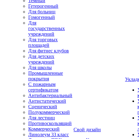
Темный
Гетерогенный
Для больниц
Гомогенный
Для
государственных
учреждений
Для торговых
площадей
Для фитнес клубов
Для детских
учреждений
Для школы
Промышленные
покрытия
Уклад
С пожарным
сертификатом
Антибактериальный
Антистатический
Сценический
Полукоммерческий
Для лестниц
Противоскользящий
Коммерческий
Свой дизайн
Линолеум 33 класс