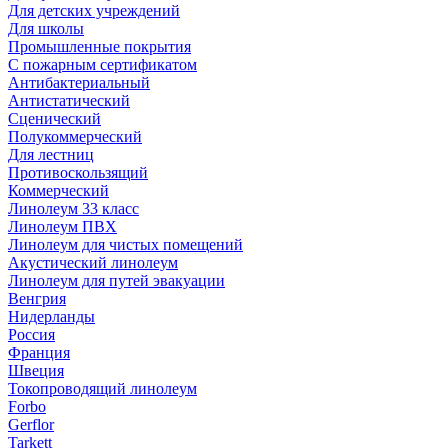
Для детских учреждений
Для школы
Промышленные покрытия
С пожарным сертификатом
Антибактериальный
Антистатический
Сценический
Полукоммерческий
Для лестниц
Противоскользящий
Коммерческий
Линолеум 33 класс
Линолеум ПВХ
Линолеум для чистых помещений
Акустический линолеум
Линолеум для путей эвакуации
Венгрия
Нидерланды
Россия
Франция
Швеция
Токопроводящий линолеум
Forbo
Gerflor
Tarkett