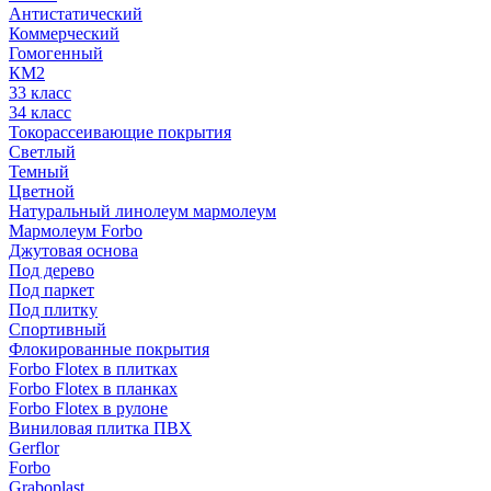
Антистатический
Коммерческий
Гомогенный
КМ2
33 класс
34 класс
Токорассеивающие покрытия
Светлый
Темный
Цветной
Натуральный линолеум мармолеум
Мармолеум Forbo
Джутовая основа
Под дерево
Под паркет
Под плитку
Спортивный
Флокированные покрытия
Forbo Flotex в плитках
Forbo Flotex в планках
Forbo Flotex в рулоне
Виниловая плитка ПВХ
Gerflor
Forbo
Graboplast