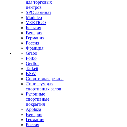
для торговых
центров
SPC ламинат
Moduleo
VERTIGO
Бельгия
Венгрия
Германия
Россия
Франция
Grabo
Forbo
Gerflor
Tarkett
BSW
Спортивная резина
Линолеум для
спортивных залов
Рулонные
спортивные
покрытия
Apoluza
Венгрия
Германия
Россия