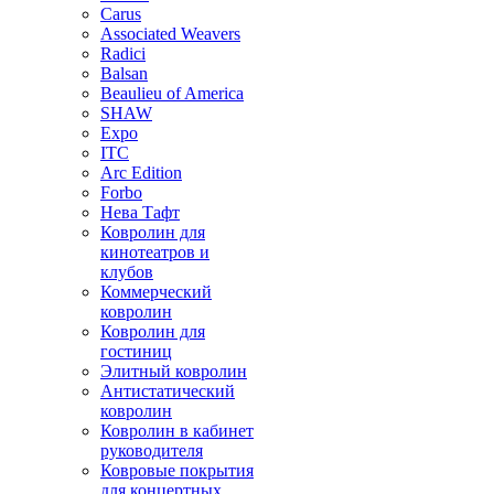
Carus
Associated Weavers
Radici
Balsan
Beaulieu of America
SHAW
Expo
ITC
Arc Edition
Forbo
Нева Тафт
Ковролин для
кинотеатров и
клубов
Коммерческий
ковролин
Ковролин для
гостиниц
Элитный ковролин
Антистатический
ковролин
Ковролин в кабинет
руководителя
Ковровые покрытия
для концертных