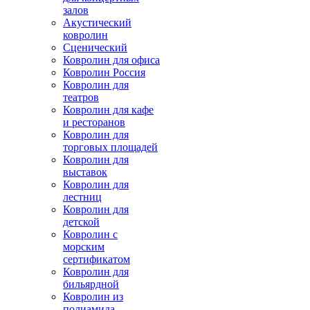
залов
Акустический
ковролин
Сценический
Ковролин для офиса
Ковролин Россия
Ковролин для
театров
Ковролин для кафе
и ресторанов
Ковролин для
торговых площадей
Ковролин для
выставок
Ковролин для
лестниц
Ковролин для
детской
Ковролин с
морским
сертификатом
Ковролин для
бильярдной
Ковролин из
полиамида