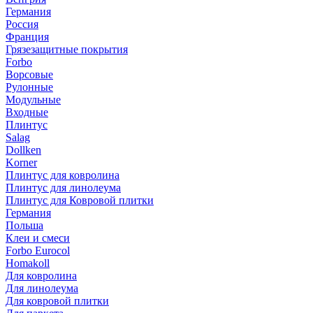
Германия
Россия
Франция
Грязезащитные покрытия
Forbo
Ворсовые
Рулонные
Модульные
Входные
Плинтус
Salag
Dollken
Korner
Плинтус для ковролина
Плинтус для линолеума
Плинтус для Ковровой плитки
Германия
Польша
Клеи и смеси
Forbo Eurocol
Homakoll
Для ковролина
Для линолеума
Для ковровой плитки